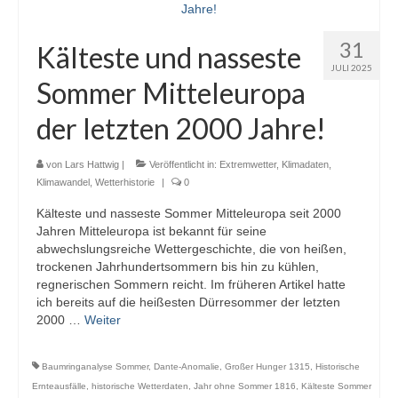
31
Kälteste und nasseste
JULI 2025
Sommer Mitteleuropa
der letzten 2000 Jahre!
von
Lars Hattwig
|
Veröffentlicht in:
Extremwetter
,
Klimadaten
,
Klimawandel
,
Wetterhistorie
|
0
Kälteste und nasseste Sommer Mitteleuropa seit 2000
Jahren Mitteleuropa ist bekannt für seine
abwechslungsreiche Wettergeschichte, die von heißen,
trockenen Jahrhundertsommern bis hin zu kühlen,
regnerischen Sommern reicht. Im früheren Artikel hatte
ich bereits auf die heißesten Dürresommer der letzten
2000 …
Weiter
Baumringanalyse Sommer
,
Dante-Anomalie
,
Großer Hunger 1315
,
Historische
Ernteausfälle
,
historische Wetterdaten
,
Jahr ohne Sommer 1816
,
Kälteste Sommer