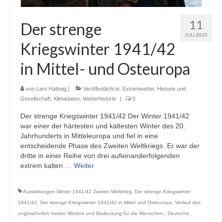
11
Der strenge
JULI 2025
Kriegswinter 1941/42
in Mittel- und Osteuropa
von
Lars Hattwig
|
Veröffentlicht in:
Extremwetter
,
Historie und
Gesellschaft
,
Klimadaten
,
Wetterhistorie
|
0
Der strenge Kriegswinter 1941/42 Der Winter 1941/42
war einer der härtesten und kältesten Winter des 20.
Jahrhunderts in Mitteleuropa und fiel in eine
entscheidende Phase des Zweiten Weltkriegs. Er war der
dritte in einer Reihe von drei aufeinanderfolgenden
extrem kalten …
Weiter
Auswirkungen Winter 1941/42 Zweiter Weltkrieg
,
Der strenge Kriegswinter
1941/42
,
Der strenge Kriegswinter 1941/42 in Mittel und Osteuropa. Verlauf des
ungewöhnlich harten Winters und Bedeutung für die Menschen.
,
Deutsche