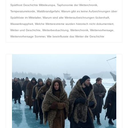
Spätfrost Geschichte Mitteleuropa
,
Taphonomie der Wetterchronik
,
Temperaturrekorde
,
Waldbrandgefahr
,
Warum gibt es keine Aufzeichnungen über
Spätfröste im Mittelalter
,
Warum sind alte Wetteraufzeichnungen lückenhaft
,
Wasserknappheit
,
Welche Wetterextreme wurden historisch nicht dokumentiert
,
Wetter und Geschichte
,
Wetterbeobachtung
,
Wetterchronik
,
Wettervorhersage
,
Wettervorhersage Sommer
,
Wie beeinflusste das Wetter die Geschichte