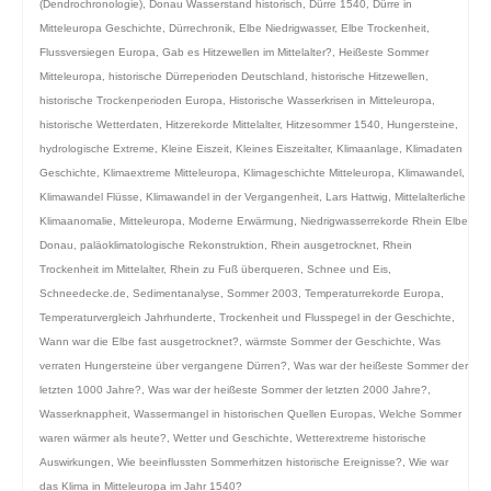
(Dendrochronologie)
,
Donau Wasserstand historisch
,
Dürre 1540
,
Dürre in
Mitteleuropa Geschichte
,
Dürrechronik
,
Elbe Niedrigwasser
,
Elbe Trockenheit
,
Flussversiegen Europa
,
Gab es Hitzewellen im Mittelalter?
,
Heißeste Sommer
Mitteleuropa
,
historische Dürreperioden Deutschland
,
historische Hitzewellen
,
historische Trockenperioden Europa
,
Historische Wasserkrisen in Mitteleuropa
,
historische Wetterdaten
,
Hitzerekorde Mittelalter
,
Hitzesommer 1540
,
Hungersteine
,
hydrologische Extreme
,
Kleine Eiszeit
,
Kleines Eiszeitalter
,
Klimaanlage
,
Klimadaten
Geschichte
,
Klimaextreme Mitteleuropa
,
Klimageschichte Mitteleuropa
,
Klimawandel
,
Klimawandel Flüsse
,
Klimawandel in der Vergangenheit
,
Lars Hattwig
,
Mittelalterliche
Klimaanomalie
,
Mitteleuropa
,
Moderne Erwärmung
,
Niedrigwasserrekorde Rhein Elbe
Donau
,
paläoklimatologische Rekonstruktion
,
Rhein ausgetrocknet
,
Rhein
Trockenheit im Mittelalter
,
Rhein zu Fuß überqueren
,
Schnee und Eis
,
Schneedecke.de
,
Sedimentanalyse
,
Sommer 2003
,
Temperaturrekorde Europa
,
Temperaturvergleich Jahrhunderte
,
Trockenheit und Flusspegel in der Geschichte
,
Wann war die Elbe fast ausgetrocknet?
,
wärmste Sommer der Geschichte
,
Was
verraten Hungersteine über vergangene Dürren?
,
Was war der heißeste Sommer der
letzten 1000 Jahre?
,
Was war der heißeste Sommer der letzten 2000 Jahre?
,
Wasserknappheit
,
Wassermangel in historischen Quellen Europas
,
Welche Sommer
waren wärmer als heute?
,
Wetter und Geschichte
,
Wetterextreme historische
Auswirkungen
,
Wie beeinflussten Sommerhitzen historische Ereignisse?
,
Wie war
das Klima in Mitteleuropa im Jahr 1540?