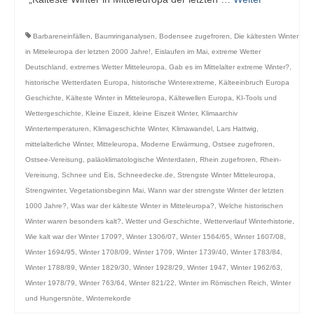
Barbareneinfällen
,
Baumringanalysen
,
Bodensee zugefroren
,
Die kältesten Winter
in Mitteleuropa der letzten 2000 Jahre!
,
Eislaufen im Mai
,
extreme Wetter
Deutschland
,
extremes Wetter Mitteleuropa
,
Gab es im Mittelalter extreme Winter?
,
historische Wetterdaten Europa
,
historische Winterextreme
,
Kälteeinbruch Europa
Geschichte
,
Kälteste Winter in Mitteleuropa
,
Kältewellen Europa
,
KI-Tools und
Wettergeschichte
,
Kleine Eiszeit
,
kleine Eiszeit Winter
,
Klimaarchiv
Wintertemperaturen
,
Klimageschichte Winter
,
Klimawandel
,
Lars Hattwig
,
mittelalterliche Winter
,
Mitteleuropa
,
Moderne Erwärmung
,
Ostsee zugefroren
,
Ostsee-Vereisung
,
paläoklimatologische Winterdaten
,
Rhein zugefroren
,
Rhein-
Vereisung
,
Schnee und Eis
,
Schneedecke.de
,
Strengste Winter Mitteleuropa
,
Strengwinter
,
Vegetationsbeginn Mai
,
Wann war der strengste Winter der letzten
1000 Jahre?
,
Was war der kälteste Winter in Mitteleuropa?
,
Welche historischen
Winter waren besonders kalt?
,
Wetter und Geschichte
,
Wetterverlauf Winterhistorie
,
Wie kalt war der Winter 1709?
,
Winter 1306/07
,
Winter 1564/65
,
Winter 1607/08
,
Winter 1694/95
,
Winter 1708/09
,
Winter 1709
,
Winter 1739/40
,
Winter 1783/84
,
Winter 1788/89
,
Winter 1829/30
,
Winter 1928/29
,
Winter 1947
,
Winter 1962/63
,
Winter 1978/79
,
Winter 763/64
,
Winter 821/22
,
Winter im Römischen Reich
,
Winter
und Hungersnöte
,
Winterrekorde