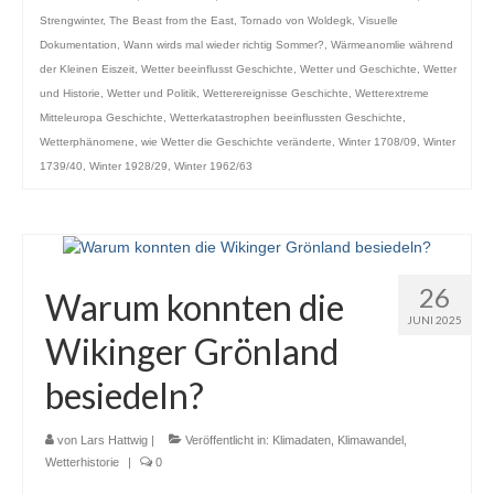
Strengwinter
,
The Beast from the East
,
Tornado von Woldegk
,
Visuelle
Dokumentation
,
Wann wirds mal wieder richtig Sommer?
,
Wärmeanomlie während
der Kleinen Eiszeit
,
Wetter beeinflusst Geschichte
,
Wetter und Geschichte
,
Wetter
und Historie
,
Wetter und Politik
,
Wetterereignisse Geschichte
,
Wetterextreme
Mitteleuropa Geschichte
,
Wetterkatastrophen beeinflussten Geschichte
,
Wetterphänomene
,
wie Wetter die Geschichte veränderte
,
Winter 1708/09
,
Winter
1739/40
,
Winter 1928/29
,
Winter 1962/63
26
Warum konnten die
JUNI 2025
Wikinger Grönland
besiedeln?
von
Lars Hattwig
|
Veröffentlicht in:
Klimadaten
,
Klimawandel
,
Wetterhistorie
|
0