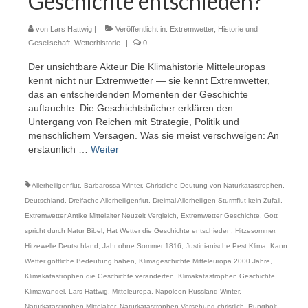
Geschichte entschieden?
Webcams
von
Lars Hattwig
|
Veröffentlicht in:
Extremwetter
,
Historie und
Wintersport
Gesellschaft
,
Wetterhistorie
|
0
Der unsichtbare Akteur Die Klimahistorie Mitteleuropas
Winterdienst
kennt nicht nur Extremwetter — sie kennt Extremwetter,
das an entscheidenden Momenten der Geschichte
Glossar
auftauchte. Die Geschichtsbücher erklären den
Untergang von Reichen mit Strategie, Politik und
Datenschutz
menschlichem Versagen. Was sie meist verschweigen: An
erstaunlich …
Weiter
Impressum
Allerheiligenflut
,
Barbarossa Winter
,
Christliche Deutung von Naturkatastrophen
,
Deutschland
,
Dreifache Allerheiligenflut
,
Dreimal Allerheiligen Sturmflut kein Zufall
,
Extremwetter Antike Mittelalter Neuzeit Vergleich
,
Extremwetter Geschichte
,
Gott
spricht durch Natur Bibel
,
Hat Wetter die Geschichte entschieden
,
Hitzesommer
,
Hitzewelle Deutschland
,
Jahr ohne Sommer 1816
,
Justinianische Pest Klima
,
Kann
Wetter göttliche Bedeutung haben
,
Klimageschichte Mitteleuropa 2000 Jahre
,
Klimakatastrophen die Geschichte veränderten
,
Klimakatastrophen Geschichte
,
Klimawandel
,
Lars Hattwig
,
Mitteleuropa
,
Napoleon Russland Winter
,
Naturkatastrophen Mittelalter
,
Naturkatastrophen Vorsehung christlich
,
Rungholt