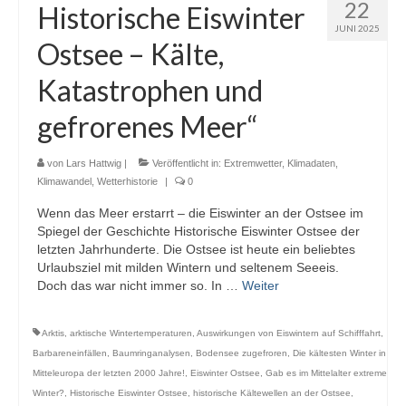
22
Historische Eiswinter
JUNI 2025
Ostsee – Kälte,
Katastrophen und
gefrorenes Meer“
von
Lars Hattwig
|
Veröffentlicht in:
Extremwetter
,
Klimadaten
,
Klimawandel
,
Wetterhistorie
|
0
Wenn das Meer erstarrt – die Eiswinter an der Ostsee im
Spiegel der Geschichte Historische Eiswinter Ostsee der
letzten Jahrhunderte. Die Ostsee ist heute ein beliebtes
Urlaubsziel mit milden Wintern und seltenem Seeeis.
Doch das war nicht immer so. In …
Weiter
Arktis
,
arktische Wintertemperaturen
,
Auswirkungen von Eiswintern auf Schifffahrt
,
Barbareneinfällen
,
Baumringanalysen
,
Bodensee zugefroren
,
Die kältesten Winter in
Mitteleuropa der letzten 2000 Jahre!
,
Eiswinter Ostsee
,
Gab es im Mittelalter extreme
Winter?
,
Historische Eiswinter Ostsee
,
historische Kältewellen an der Ostsee
,