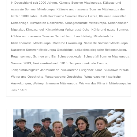
in Deutschland seit 2000 Jahren
,
Kälteste Sommer Mitteleuropa
,
Kälteste und
nasseste Sommer Mitteleuropa
,
Kälteste und nasseste Sommer Mitteleuropa der
letzten 2000 Jahre!
,
Kaltlufteinbrüche Sommer
,
Kleine Eiszeit
,
Kleines Eiszeitalter
,
Klimaanlage
,
Klimadaten Geschichte
,
Klimageschichte Mitteleuropa
,
Klimanomalien
Mittelalter
,
Klimawandel
,
Klimawirkung Vulkanausbrüche
,
Kühle und nasse Sommer
,
kühlste und nasseste Sommer Deutschland
,
Lars Hattwig
,
Mittelalterliche
Klimaanomalie
,
Mitteleuropa
,
Moderne Erwärmung
,
Nasseste Sommer Mitteleuropa
,
Nassester Sommer Mitteleuropa Geschichte
,
paläoklimatologische Rekonstruktion
,
Regensommer
,
Schnee und Eis
,
Schneedecke.de
,
Schneefall Sommer Mitteleuropa
,
Sommer 2003
,
Tambora-Ausbruch 1815
,
Temperaturrekorde Europa
,
Temperaturvergleich Jahrhunderte
,
Vulkanische Ereignisse Klima
,
Vulkanwinter 536
,
Wetter und Geschichte
,
Wetterextreme Geschichte
,
Wetterextreme historische
Auswirkungen
,
Wetterphänomene Mitteleuropa
,
Wie war das Klima in Mitteleuropa im
Jahr 1540?