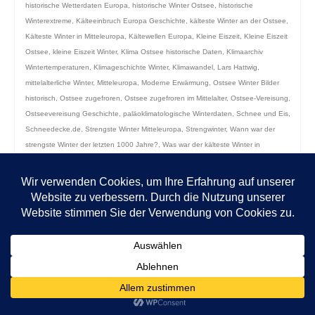
historische Wetterdaten Europa
,
historische Winter Ostsee
,
historische
Winterextreme
,
Kälteeinbruch Europa Geschichte
,
kälteste Winter an der Ostsee
,
Kälteste Winter in Mitteleuropa
,
Kältewellen Europa
,
Kleine Eiszeit
,
Kleine Eiszeit
Ostsee
,
kleine Eiszeit Winter
,
Klima Ostsee historische Daten
,
Klimaarchiv
Wintertemperaturen
,
Klimageschichte Winter
,
Klimawandel
,
Lars Hattwig
,
mittelalterliche Winter
,
Mitteleuropa
,
Moderne Erwärmung
,
Ostsee Winter Bilder
historisch
,
Ostsee zugefroren
,
Ostsee zugefroren im Mittelalter
,
Ostsee-Vereisung
,
Ostseevereisung Geschichte
,
paläoklimatologische Winterdaten
,
Schnee und Eis
,
Schneedecke.de
,
Strengste Winter Mitteleuropa
,
Strengwinter
,
Wann war der
strengste Winter der letzten 1000 Jahre?
,
Was war der kälteste Winter in
Mitteleuropa?
,
Welche historischen Winter waren besonders kalt?
,
Wetter und
Geschichte
,
Wetterextreme Ostseeküste
,
Wetterverlauf Winterhistorie
,
Wie kalt war
der Winter 1709?
,
Wie oft war die Ostsee komplett zugefroren?
,
Winter 1564/65
,
Winter 1607/08
,
Winter 1708/09
,
Winter 1709
,
Winter 1739/40
,
Winter 1928/29
,
Winter 1947
,
Winter 1962/63
,
Winter 1978/79
,
Winter im Römischen Reich
,
Winter
und Hungersnöte
,
Winterhärte in Norddeutschland früher
,
Winterrekorde
,
Winterwetter Ostsee