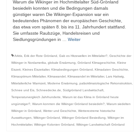
Warum die Wikinger im Hochmittelalter Süd-Grönland
besiedeln konnten und die Bedingungen damals
günstiger waren Die Wikinger-Expansion war ein
bedeutendes Phänomen der europäischen Geschichte,
das etwa vom späten 8. bis ins 11. Jahrhundert stattfand.
Sie umfasste Raubzüge, Handelsreisen und
Siedlungsgründungen in …
Weiter
Arktis
,
Erik der Rote Grönland
,
Gab es Hitzewellen im Mittelalter?
,
Geschichte der
Wikinger in Nordamerika
,
globale Erwärmung
,
Grönland Klimageschichte
,
Kleine
Eiszeit
,
Kleines Eiszeitalter
,
Klimabedingungen Grönland
,
Klimadaten Geschichte
,
Klimaoptimum Mittelalter
,
Klimawandel
,
Klimawandel im Mittelalter
,
Lars Hattwig
,
Mittelalterliche Warmzeit
,
Moderne Erwärmung
,
paläoklimatologische Rekonstruktion
,
Schnee und Eis
,
Schneedecke.de
,
Südgrönland Landwirtschaft
,
Temperaturvergleich Jahrhunderte
,
Warum ist das Klima in Grönland heute
ungünstiger?
,
Warum konnten die Wikinger Grönland besiedeln?
,
Warum siedelten
Wikinger in Grönland
,
Wetter und Geschichte
,
Wetterextreme historische
Auswirkungen
,
Wikinger Grönland
,
Wikinger Grönland Besiedlung
,
Wikinger im
Hochmittelalter
,
Wikinger Kolonien Grönland
,
Wikinger Landwirtschaft Grönland