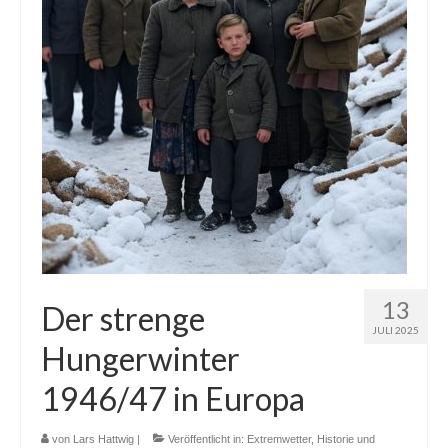
13
Der strenge
JULI 2025
Hungerwinter
1946/47 in Europa
von
Lars Hattwig
|
Veröffentlicht in:
Extremwetter
,
Historie und