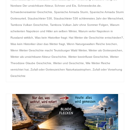
Nordsee Der unsichtbare Akteur
,
Schnee und Eis
,
Schneedecke.de
,
Schwedeneiswinter Geschichte
,
Spanische Armada Sturm
,
Spanische Armada Sturm
Gottesurteil
,
Staubschleier 536
,
Staubschleier 536 schlimmstes Jahr der Menschheit
,
Tambora Vulkan Geschichte
,
Tambora Vulkan Jahr ohne Sommer Folgen
,
Warum
scheiterten Napoleon und Hitler am selben Winter
,
Warum verlor Napoleon in
Russland wirklich
,
Was kein Historiker fragt: Hat Wetter die Geschichte entschieden?
,
Was kein Historiker über das Wetter fragt
,
Wenn Naturgewalten Reiche brechen
,
Wenn Wetter Geschichte macht Teutoburger Wald Wetter
,
Wetter als Gotteszeichen
,
Wetter als unsichtbarer Akteur Geschichte
,
Wetter beeinflusst Geschichte
,
Wetter
Theodizee Glaube Geschichte
,
Wetter und Geschichte
,
Wie Wetter Reiche
vernichtet hat
,
Zufall oder Gotteszeichen Naturkatastrophen
,
Zufall oder Vorsehung
Geschichte