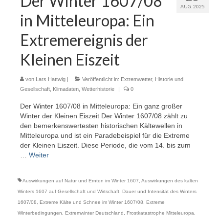
Der Winter 1607/08
AUG. 2025
in Mitteleuropa: Ein
Extremereignis der
Kleinen Eiszeit
von
Lars Hattwig
|
Veröffentlicht in:
Extremwetter
,
Historie und
Gesellschaft
,
Klimadaten
,
Wetterhistorie
|
0
Der Winter 1607/08 in Mitteleuropa: Ein ganz großer
Winter der Kleinen Eiszeit Der Winter 1607/08 zählt zu
den bemerkenswertesten historischen Kältewellen in
Mitteleuropa und ist ein Paradebeispiel für die Extreme
der Kleinen Eiszeit. Diese Periode, die vom 14. bis zum
…
Weiter
Auswirkungen auf Natur und Ernten im Winter 1607
,
Auswirkungen des kalten
Winters 1607 auf Gesellschaft und Wirtschaft
,
Dauer und Intensität des Winters
1607/08
,
Extreme Kälte und Schnee im Winter 1607/08
,
Extreme
Winterbedingungen
,
Extremwinter Deutschland
,
Frostkatastrophe Mitteleuropa
,