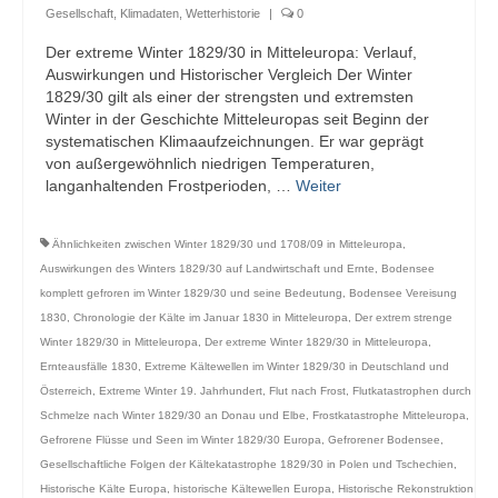
Gesellschaft
,
Klimadaten
,
Wetterhistorie
|
0
Der extreme Winter 1829/30 in Mitteleuropa: Verlauf,
Auswirkungen und Historischer Vergleich Der Winter
1829/30 gilt als einer der strengsten und extremsten
Winter in der Geschichte Mitteleuropas seit Beginn der
systematischen Klimaaufzeichnungen. Er war geprägt
von außergewöhnlich niedrigen Temperaturen,
langanhaltenden Frostperioden, …
Weiter
Ähnlichkeiten zwischen Winter 1829/30 und 1708/09 in Mitteleuropa
,
Auswirkungen des Winters 1829/30 auf Landwirtschaft und Ernte
,
Bodensee
komplett gefroren im Winter 1829/30 und seine Bedeutung
,
Bodensee Vereisung
1830
,
Chronologie der Kälte im Januar 1830 in Mitteleuropa
,
Der extrem strenge
Winter 1829/30 in Mitteleuropa
,
Der extreme Winter 1829/30 in Mitteleuropa
,
Ernteausfälle 1830
,
Extreme Kältewellen im Winter 1829/30 in Deutschland und
Österreich
,
Extreme Winter 19. Jahrhundert
,
Flut nach Frost
,
Flutkatastrophen durch
Schmelze nach Winter 1829/30 an Donau und Elbe
,
Frostkatastrophe Mitteleuropa
,
Gefrorene Flüsse und Seen im Winter 1829/30 Europa
,
Gefrorener Bodensee
,
Gesellschaftliche Folgen der Kältekatastrophe 1829/30 in Polen und Tschechien
,
Historische Kälte Europa
,
historische Kältewellen Europa
,
Historische Rekonstruktion