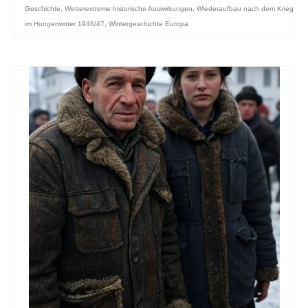
Geschichte
,
Wetterextreme historische Auswirkungen
,
Wiederaufbau nach dem Krieg
im Hungerwinter 1946/47
,
Wintergeschichte Europa