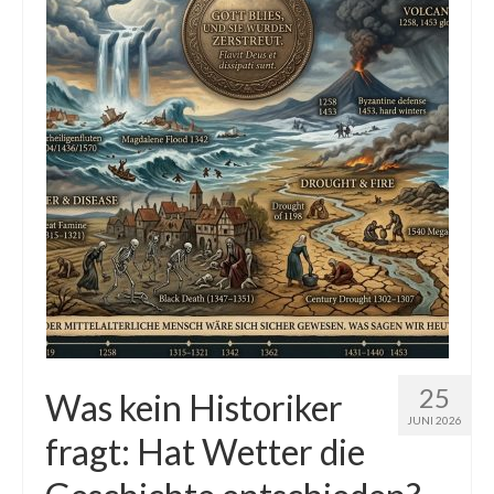
Die Kältepole der Nordhalbkugel: Kanadische
Arktis und Sibirien
Ellesmere Island – Die nördlichste Wildnis
Kanadas
Die Natur der Hudson-Bay und umliegender
Regionen
Die Laptewsee: Die Eisfabrik der Arktis
EisSued
Schneehöhen
Ostsee
25
Was kein Historiker
JUNI 2026
Temperaturen in der Arktis und Antarktis
fragt: Hat Wetter die
Wetter Arktis Antarktis