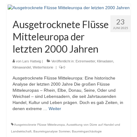
23
Ausgetrocknete Flüsse
JUNI 2025
Mitteleuropa der
letzten 2000 Jahren
von
Lars Hattwig
|
Veröffentlicht in:
Extremwetter
,
Klimadaten
,
Klimawandel
,
Wetterhistorie
|
0
Ausgetrocknete Flüsse Mitteleuropa: Eine historische
Analyse der letzten 2000 Jahre Die großen Flüsse
Mitteleuropas – Rhein, Elbe, Donau, Seine, Oder und
Weichsel – sind Lebensadern, die seit Jahrtausenden
Handel, Kultur und Leben prägen. Doch es gab Zeiten, in
denen extreme …
Weiter
Ausgetrocknete Flüsse Mitteleuropa
,
Auswirkung von Dürre auf Handel und
Landwirtschaft
,
Baumringanalyse Sommer
,
Baumringarchäologie