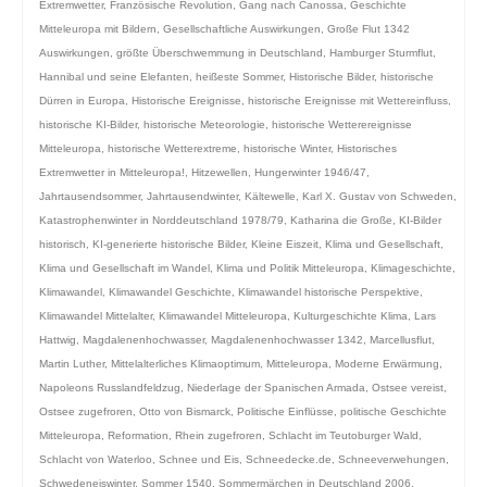
Extremwetter
,
Französische Revolution
,
Gang nach Canossa
,
Geschichte
Mitteleuropa mit Bildern
,
Gesellschaftliche Auswirkungen
,
Große Flut 1342
Auswirkungen
,
größte Überschwemmung in Deutschland
,
Hamburger Sturmflut
,
Hannibal und seine Elefanten
,
heißeste Sommer
,
Historische Bilder
,
historische
Dürren in Europa
,
Historische Ereignisse
,
historische Ereignisse mit Wettereinfluss
,
historische KI-Bilder
,
historische Meteorologie
,
historische Wetterereignisse
Mitteleuropa
,
historische Wetterextreme
,
historische Winter
,
Historisches
Extremwetter in Mitteleuropa!
,
Hitzewellen
,
Hungerwinter 1946/47
,
Jahrtausendsommer
,
Jahrtausendwinter
,
Kältewelle
,
Karl X. Gustav von Schweden
,
Katastrophenwinter in Norddeutschland 1978/79
,
Katharina die Große
,
KI-Bilder
historisch
,
KI-generierte historische Bilder
,
Kleine Eiszeit
,
Klima und Gesellschaft
,
Klima und Gesellschaft im Wandel
,
Klima und Politik Mitteleuropa
,
Klimageschichte
,
Klimawandel
,
Klimawandel Geschichte
,
Klimawandel historische Perspektive
,
Klimawandel Mittelalter
,
Klimawandel Mitteleuropa
,
Kulturgeschichte Klima
,
Lars
Hattwig
,
Magdalenenhochwasser
,
Magdalenenhochwasser 1342
,
Marcellusflut
,
Martin Luther
,
Mittelalterliches Klimaoptimum
,
Mitteleuropa
,
Moderne Erwärmung
,
Napoleons Russlandfeldzug
,
Niederlage der Spanischen Armada
,
Ostsee vereist
,
Ostsee zugefroren
,
Otto von Bismarck
,
Politische Einflüsse
,
politische Geschichte
Mitteleuropa
,
Reformation
,
Rhein zugefroren
,
Schlacht im Teutoburger Wald
,
Schlacht von Waterloo
,
Schnee und Eis
,
Schneedecke.de
,
Schneeverwehungen
,
Schwedeneiswinter
,
Sommer 1540
,
Sommermärchen in Deutschland 2006
,