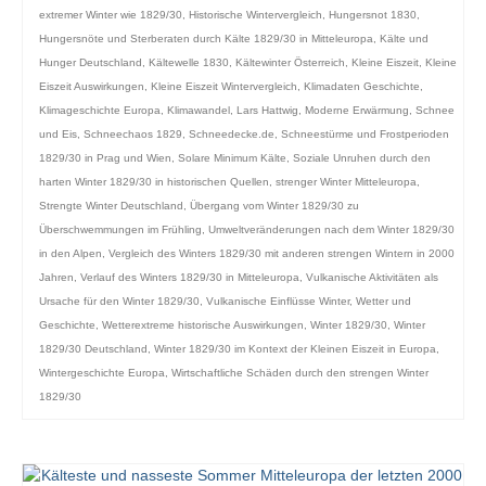
extremer Winter wie 1829/30
,
Historische Wintervergleich
,
Hungersnot 1830
,
Hungersnöte und Sterberaten durch Kälte 1829/30 in Mitteleuropa
,
Kälte und
Hunger Deutschland
,
Kältewelle 1830
,
Kältewinter Österreich
,
Kleine Eiszeit
,
Kleine
Eiszeit Auswirkungen
,
Kleine Eiszeit Wintervergleich
,
Klimadaten Geschichte
,
Klimageschichte Europa
,
Klimawandel
,
Lars Hattwig
,
Moderne Erwärmung
,
Schnee
und Eis
,
Schneechaos 1829
,
Schneedecke.de
,
Schneestürme und Frostperioden
1829/30 in Prag und Wien
,
Solare Minimum Kälte
,
Soziale Unruhen durch den
harten Winter 1829/30 in historischen Quellen
,
strenger Winter Mitteleuropa
,
Strengte Winter Deutschland
,
Übergang vom Winter 1829/30 zu
Überschwemmungen im Frühling
,
Umweltveränderungen nach dem Winter 1829/30
in den Alpen
,
Vergleich des Winters 1829/30 mit anderen strengen Wintern in 2000
Jahren
,
Verlauf des Winters 1829/30 in Mitteleuropa
,
Vulkanische Aktivitäten als
Ursache für den Winter 1829/30
,
Vulkanische Einflüsse Winter
,
Wetter und
Geschichte
,
Wetterextreme historische Auswirkungen
,
Winter 1829/30
,
Winter
1829/30 Deutschland
,
Winter 1829/30 im Kontext der Kleinen Eiszeit in Europa
,
Wintergeschichte Europa
,
Wirtschaftliche Schäden durch den strengen Winter
1829/30