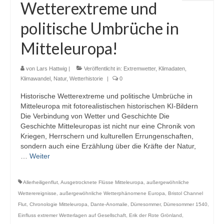
Wetterextreme und
politische Umbrüche in
Mitteleuropa!
von
Lars Hattwig
|
Veröffentlicht in:
Extremwetter
,
Klimadaten
,
Klimawandel
,
Natur
,
Wetterhistorie
|
0
Historische Wetterextreme und politische Umbrüche in
Mitteleuropa mit fotorealistischen historischen KI-Bildern
Die Verbindung von Wetter und Geschichte Die
Geschichte Mitteleuropas ist nicht nur eine Chronik von
Kriegen, Herrschern und kulturellen Errungenschaften,
sondern auch eine Erzählung über die Kräfte der Natur,
…
Weiter
Allerheiligenflut
,
Ausgetrocknete Flüsse Mitteleuropa
,
außergewöhnliche
Wetterereignisse
,
außergewöhnliche Wetterphänomene Europa
,
Bristol Channel
Flut
,
Chronologie Mitteleuropa
,
Dante-Anomalie
,
Dürresommer
,
Dürresommer 1540
,
Einfluss extremer Wetterlagen auf Gesellschaft
,
Erik der Rote Grönland
,