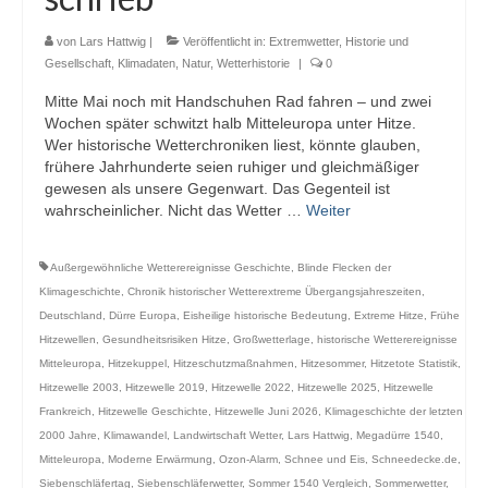
von
Lars Hattwig
|
Veröffentlicht in:
Extremwetter
,
Historie und
Gesellschaft
,
Klimadaten
,
Natur
,
Wetterhistorie
|
0
Mitte Mai noch mit Handschuhen Rad fahren – und zwei
Wochen später schwitzt halb Mitteleuropa unter Hitze.
Wer historische Wetterchroniken liest, könnte glauben,
frühere Jahrhunderte seien ruhiger und gleichmäßiger
gewesen als unsere Gegenwart. Das Gegenteil ist
wahrscheinlicher. Nicht das Wetter …
Weiter
Außergewöhnliche Wetterereignisse Geschichte
,
Blinde Flecken der
Klimageschichte
,
Chronik historischer Wetterextreme Übergangsjahreszeiten
,
Deutschland
,
Dürre Europa
,
Eisheilige historische Bedeutung
,
Extreme Hitze
,
Frühe
Hitzewellen
,
Gesundheitsrisiken Hitze
,
Großwetterlage
,
historische Wetterereignisse
Mitteleuropa
,
Hitzekuppel
,
Hitzeschutzmaßnahmen
,
Hitzesommer
,
Hitzetote Statistik
,
Hitzewelle 2003
,
Hitzewelle 2019
,
Hitzewelle 2022
,
Hitzewelle 2025
,
Hitzewelle
Frankreich
,
Hitzewelle Geschichte
,
Hitzewelle Juni 2026
,
Klimageschichte der letzten
2000 Jahre
,
Klimawandel
,
Landwirtschaft Wetter
,
Lars Hattwig
,
Megadürre 1540
,
Mitteleuropa
,
Moderne Erwärmung
,
Ozon-Alarm
,
Schnee und Eis
,
Schneedecke.de
,
Siebenschläfertag
,
Siebenschläferwetter
,
Sommer 1540 Vergleich
,
Sommerwetter
,