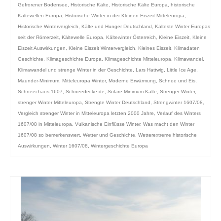
Gefrorener Bodensee
,
Historische Kälte
,
Historische Kälte Europa
,
historische
Kältewellen Europa
,
Historische Winter in der Kleinen Eiszeit Mitteleuropa
,
Historische Wintervergleich
,
Kälte und Hunger Deutschland
,
Kälteste Winter Europas
seit der Römerzeit
,
Kältewelle Europa
,
Kältewinter Österreich
,
Kleine Eiszeit
,
Kleine
Eiszeit Auswirkungen
,
Kleine Eiszeit Wintervergleich
,
Kleines Eiszeit
,
Klimadaten
Geschichte
,
Klimageschichte Europa
,
Klimageschichte Mitteleuropa
,
Klimawandel
,
Klimawandel und strenge Winter in der Geschichte
,
Lars Hattwig
,
Little Ice Age
,
Maunder-Minimum
,
Mitteleuropa Winter
,
Moderne Erwärmung
,
Schnee und Eis
,
Schneechaos 1607
,
Schneedecke.de
,
Solare Minimum Kälte
,
Strenger Winter
,
strenger Winter Mitteleuropa
,
Strengte Winter Deutschland
,
Strengwinter 1607/08
,
Vergleich strenger Winter in Mitteleuropa letzten 2000 Jahre
,
Verlauf des Winters
1607/08 in Mitteleuropa
,
Vulkanische Einflüsse Winter
,
Was macht den Winter
1607/08 so bemerkenswert
,
Wetter und Geschichte
,
Wetterextreme historische
Auswirkungen
,
Winter 1607/08
,
Wintergeschichte Europa