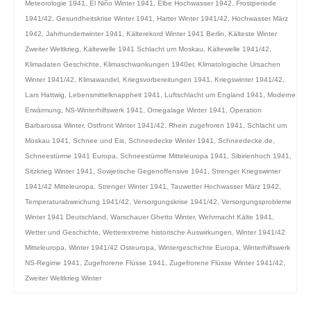
Meteorologie 1941
,
El Niño Winter 1941
,
Elbe Hochwasser 1942
,
Frostperiode
1941/42
,
Gesundheitskrise Winter 1941
,
Harter Winter 1941/42
,
Hochwasser März
1942
,
Jahrhundertwinter 1941
,
Kälterekord Winter 1941 Berlin
,
Kälteste Winter
Zweiter Weltkrieg
,
Kältewelle 1941 Schlacht um Moskau
,
Kältewelle 1941/42
,
Klimadaten Geschichte
,
Klimaschwankungen 1940er
,
Klimatologische Ursachen
Winter 1941/42
,
Klimawandel
,
Kriegsvorbereitungen 1941
,
Kriegswinter 1941/42
,
Lars Hattwig
,
Lebensmittelknappheit 1941
,
Luftschlacht um England 1941
,
Moderne
Erwärmung
,
NS-Winterhilfswerk 1941
,
Omegalage Winter 1941
,
Operation
Barbarossa Winter
,
Ostfront Winter 1941/42
,
Rhein zugefroren 1941
,
Schlacht um
Moskau 1941
,
Schnee und Eis
,
Schneedecke Winter 1941
,
Schneedecke.de
,
Schneestürme 1941 Europa
,
Schneestürme Mitteleuropa 1941
,
Sibirienhoch 1941
,
Sitzkrieg Winter 1941
,
Sowjetische Gegenoffensive 1941
,
Strenger Kriegswinter
1941/42 Mitteleuropa
,
Strenger Winter 1941
,
Tauwetter Hochwasser März 1942
,
Temperaturabweichung 1941/42
,
Versorgungskrise 1941/42
,
Versorgungsprobleme
Winter 1941 Deutschland
,
Warschauer Ghetto Winter
,
Wehrmacht Kälte 1941
,
Wetter und Geschichte
,
Wetterextreme historische Auswirkungen
,
Winter 1941/42
Mitteleuropa
,
Winter 1941/42 Osteuropa
,
Wintergeschichte Europa
,
Winterhilfswerk
NS-Regime 1941
,
Zugefrorene Flüsse 1941
,
Zugefrorene Flüsse Winter 1941/42
,
Zweiter Weltkrieg Winter