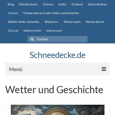
Blog
Klimahistorie
Schnee
Arktis
EisSued
Schneehöhen
Ostsee
Temperaturen in der Arktis und Antarktis
Wetter Arktis Antarktis
Webcams
Wintersport
Winterdienst
Glossar
Datenschutz
Impressum
Suche
nach:
Schneedecke.de
Menü
Blog
Wetter und Geschichte
Klimahistorie
Schnee
Arktis