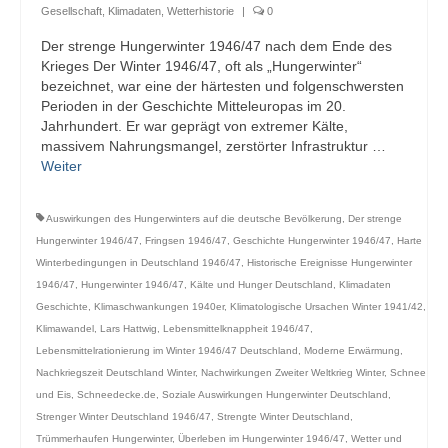
Gesellschaft
,
Klimadaten
,
Wetterhistorie
|
0
Der strenge Hungerwinter 1946/47 nach dem Ende des
Krieges Der Winter 1946/47, oft als „Hungerwinter“
bezeichnet, war eine der härtesten und folgenschwersten
Perioden in der Geschichte Mitteleuropas im 20.
Jahrhundert. Er war geprägt von extremer Kälte,
massivem Nahrungsmangel, zerstörter Infrastruktur …
Weiter
Auswirkungen des Hungerwinters auf die deutsche Bevölkerung
,
Der strenge
Hungerwinter 1946/47
,
Fringsen 1946/47
,
Geschichte Hungerwinter 1946/47
,
Harte
Winterbedingungen in Deutschland 1946/47
,
Historische Ereignisse Hungerwinter
1946/47
,
Hungerwinter 1946/47
,
Kälte und Hunger Deutschland
,
Klimadaten
Geschichte
,
Klimaschwankungen 1940er
,
Klimatologische Ursachen Winter 1941/42
,
Klimawandel
,
Lars Hattwig
,
Lebensmittelknappheit 1946/47
,
Lebensmittelrationierung im Winter 1946/47 Deutschland
,
Moderne Erwärmung
,
Nachkriegszeit Deutschland Winter
,
Nachwirkungen Zweiter Weltkrieg Winter
,
Schnee
und Eis
,
Schneedecke.de
,
Soziale Auswirkungen Hungerwinter Deutschland
,
Strenger Winter Deutschland 1946/47
,
Strengte Winter Deutschland
,
Trümmerhaufen Hungerwinter
,
Überleben im Hungerwinter 1946/47
,
Wetter und