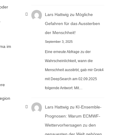
 oder
Lars Hattwig
zu
Mögliche
.
Gefahren für das Aussterben
der Menschheit!
September 3, 2025
ima im
Eine erneute Abfrage zu der
Wahrscheinlichkeit, wann die
Menschheit ausstirbt, gab mir Grok4
mit DeepSearch am 02.09.2025
ere
folgende Antwort: Mit…
region
Lars Hattwig
zu
KI-Ensemble-
Prognosen: Warum ECMWF-
Wettervorhersagen zu den
genauesten der Welt gehören