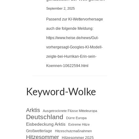
September 2, 2025
Passend zur KI-Wettervorhersage
auch die folgende Meldung:
https://www.heise.de/news/Gut-
vorhergesagt-Googles-KI-Modell-
zeigte-bei-Hurrikan-Erin-sein-
Koennen-10622594.html
Keyword-Wolke
Arktis
Ausgetrocknete Flüsse Mitteleuropa
Deutschland
Dürre Europa
Eisbedeckung Arktis
Extreme Hitze
Großwetterlage
Hitzeschutzmaßnahmen
Hitzesommer
Hitzesommer 2025