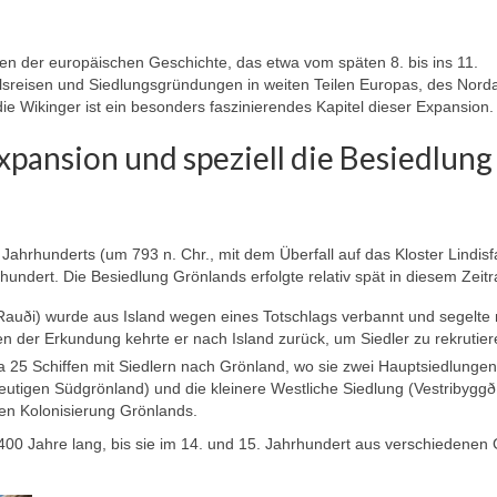
 der europäischen Geschichte, das etwa vom späten 8. bis ins 11.
sreisen und Siedlungsgründungen in weiten Teilen Europas, des Norda
e Wikinger ist ein besonders faszinierendes Kapitel dieser Expansion.
pansion und speziell die Besiedlung
hrhunderts (um 793 n. Chr., mit dem Überfall auf das Kloster Lindisf
hundert. Die Besiedlung Grönlands erfolgte relativ spät in diesem Zeit
r Rauði) wurde aus Island wegen eines Totschlags verbannt und segelte
n der Erkundung kehrte er nach Island zurück, um Siedler zu rekrutier
twa 25 Schiffen mit Siedlern nach Grönland, wo sie zwei Hauptsiedlungen
eutigen Südgrönland) und die kleinere
Westliche Siedlung
(Vestribyggð,
hen Kolonisierung Grönlands.
400 Jahre lang, bis sie im 14. und 15. Jahrhundert aus verschiedenen