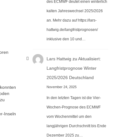
des ECMWF deutet einen winterlich
kalten Jahreswechsel 2025/2026
an. Mehr dazu auf https://lars-
hattwig.de/langfristprognosen/
inklusive den 10 und…
toren
Lars Hattwig
zu
Aktualisiert:
Langfristprognose Winter
2025/2026 Deutschland
 konnten
November 24, 2025
hoden
In den letzten Tagen ist die Vier-
 zu
Wochen-Prognose des ECMWF
r-Inseln
vom Wochenmittel um den
langjährigen Durchschnitt bis Ende
Dezember 2025 zu…