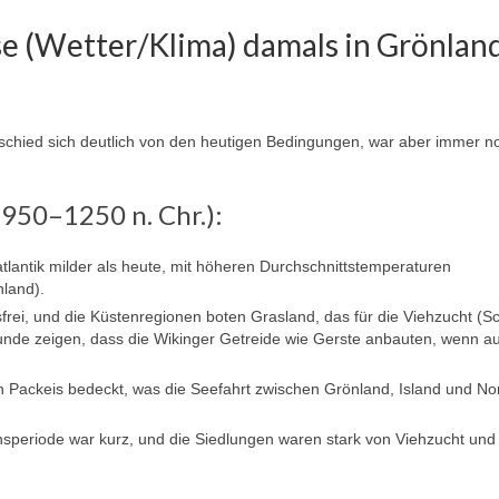
se (Wetter/Klima) damals in Grönlan
rschied sich deutlich von den heutigen Bedingungen, war aber immer n
 950–1250 n. Chr.):
lantik milder als heute, mit höheren Durchschnittstemperaturen
land).
rei, und die Küstenregionen boten Grasland, das für die Viehzucht (S
unde zeigen, dass die Wikinger Getreide wie Gerste anbauten, wenn au
 Packeis bedeckt, was die Seefahrt zwischen Grönland, Island und N
nsperiode war kurz, und die Siedlungen waren stark von Viehzucht und