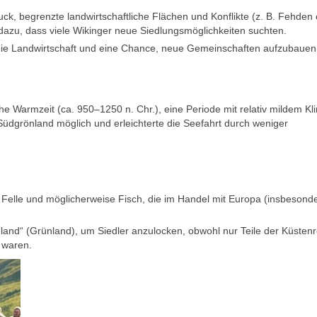
k, begrenzte landwirtschaftliche Flächen und Konflikte (z. B. Fehden
dazu, dass viele Wikinger neue Siedlungsmöglichkeiten suchten.
die Landwirtschaft und eine Chance, neue Gemeinschaften aufzubauen
iche Warmzeit
(ca. 950–1250 n. Chr.), eine Periode mit relativ mildem Kl
 Südgrönland möglich und erleichterte die Seefahrt durch weniger
Felle und möglicherweise Fisch, die im Handel mit Europa (insbesond
and“ (Grünland), um Siedler anzulocken, obwohl nur Teile der Küsten
t waren.