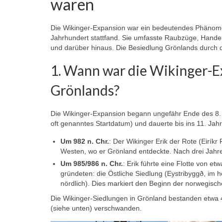
waren
Die Wikinger-Expansion war ein bedeutendes Phänomen
Jahrhundert stattfand. Sie umfasste Raubzüge, Handel
und darüber hinaus. Die Besiedlung Grönlands durch di
1. Wann war die Wikinger-Ex
Grönlands?
Die Wikinger-Expansion begann ungefähr Ende des 8. Ja
oft genanntes Startdatum) und dauerte bis ins 11. Jahr
Um 982 n. Chr.
: Der Wikinger Erik der Rote (Eirík
Westen, wo er Grönland entdeckte. Nach drei Jahre
Um 985/986 n. Chr.
: Erik führte eine Flotte von e
gründeten: die
Östliche Siedlung
(Eystribyggð, im h
nördlich). Dies markiert den Beginn der norwegisc
Die Wikinger-Siedlungen in Grönland bestanden etwa 
(siehe unten) verschwanden.