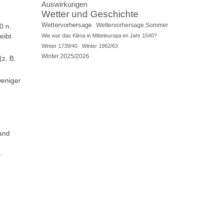
Auswirkungen
Wetter und Geschichte
Wettervorhersage
Wettervorhersage Sommer
0 n.
eibt
Wie war das Klima in Mitteleuropa im Jahr 1540?
Winter 1739/40
Winter 1962/63
Winter 2025/2026
(z. B.
weniger
and
.