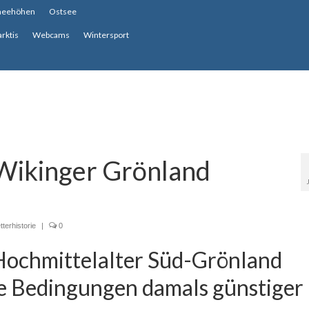
neehöhen
Ostsee
arktis
Webcams
Wintersport
Wikinger Grönland
terhistorie
|
0
Hochmittelalter Süd-Grönland
ie Bedingungen damals günstiger