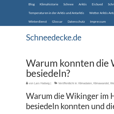
Blog
Klimahistorie
Schnee
Arktis
EisSued
Sch
Temperaturen in der Arktis und Antarktis
Wetter Arktis Ant
Winterdienst
Glossar
Datenschutz
Impressum
Schneedecke.de
Warum konnten die 
besiedeln?
von
Lars Hattwig
|
Veröffentlicht in:
Klimadaten
,
Klimawandel
,
Wet
Warum die Wikinger im 
besiedeln konnten und d