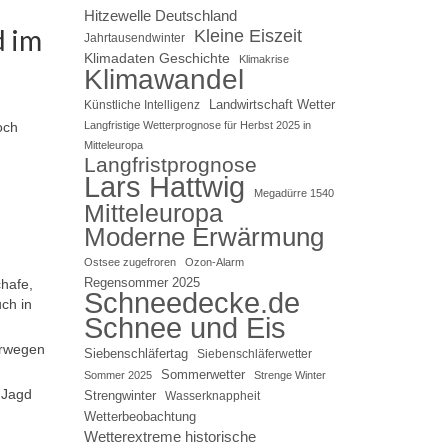
Hitzewelle Deutschland
d im
Kleine Eiszeit
Jahrtausendwinter
Klimadaten Geschichte
Klimakrise
Klimawandel
Landwirtschaft Wetter
Künstliche Intelligenz
Langfristige Wetterprognose für Herbst 2025 in
och
Mitteleuropa
Langfristprognose
Lars Hattwig
Megadürre 1540
Mitteleuropa
Moderne Erwärmung
Ostsee zugefroren
Ozon-Alarm
Regensommer 2025
chafe,
Schneedecke.de
ch in
Schnee und Eis
orwegen
Siebenschläfertag
Siebenschläferwetter
Sommerwetter
Sommer 2025
Strenge Winter
 Jagd
Strengwinter
Wasserknappheit
Wetterbeobachtung
Wetterextreme historische