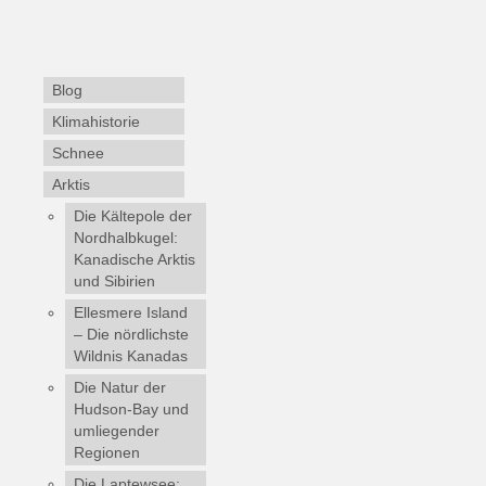
Blog
Klimahistorie
Schnee
Arktis
Die Kältepole der
Nordhalbkugel:
Kanadische Arktis
und Sibirien
Ellesmere Island
– Die nördlichste
Wildnis Kanadas
Die Natur der
Hudson-Bay und
umliegender
Regionen
Die Laptewsee: