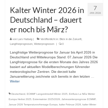
Webcams
7
Kalter Winter 2026 in
JAN. 2026
Wintersport
Deutschland – dauert
Winterdienst
er noch bis März?
Glossar
von
Lars Hattwig
|
Veröffentlicht in:
Blick in die Zukunft
,
Datenschutz
Langfristprognosen
,
Wetterprognosen
|
0
Langfristige Wetterprognose für Januar bis April 2026 in
Impressum
Deutschland und Mitteleuropa Stand: 07.Januar 2026 Die
Langfristprognose für die ersten Monate des Jahres 2026
basiert auf aktuellen Modellberechnungen führender
meteorologischer Zentren. Die derzeit kalte
Januarwitterung zeichnete sich bereits in den letzten …
Weiter
Deutschland
,
ECMWF Langzeitmodell Winter 2025
,
Einfluss La Niña Wetter
Europa Herbst 2025
,
Extremwinter 2025/2026
,
Jahreszeitenprognose ECMWF
,
Januar 2026 Temperaturvorhersage Europa
,
kalter Februar 2026
,
kalter Winter