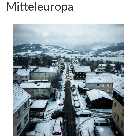
Mitteleuropa
Die Kältepole der Nordhalbkugel: Kanadische
Arktis und Sibirien
Ellesmere Island – Die nördlichste Wildnis
Kanadas
Die Natur der Hudson-Bay und umliegender
Regionen
Die Laptewsee: Die Eisfabrik der Arktis
EisSued
Schneehöhen
Ostsee
Temperaturen in der Arktis und Antarktis
Wetter Arktis Antarktis