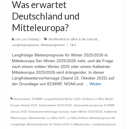
Was erwartet
Deutschland und
Mitteleuropa?
von
Lars Hattwig
|
Veröffentlicht in:
Blick in die Zukunft
,
Langfristprognosen
,
Wetterprognosen
|
0
Langfristige Wetterprognose für Winter 2025/2026 in
Mitteleuropa Der Winter 2025/2026 naht, und die Frage
nach einem milden Winter 2025 oder einem Kaltwinter
Mitteleuropa 2025/2026 wird drängender. In dieser
Langfristwettervorhersage (Stand 15. Oktober 2025) auf
der Grundlage von ECMWF, NOAA und …
Weiter
Deutschland
,
ECMWF Langzeitmodell Winter 2025
,
Einfluss La Niña Wetter
Europa Herbst 2025
,
Extremwinter 2025/2026
,
Jahreszeitenprognose ECMWF
,
Januar 2026 Temperaturvorhersage Europa
,
kalter Winter 2025/2026
,
Kaltwinter
Mitteleuropa
,
Klimawandel
,
La Niña 2025
,
La Niña Einfluss Winterprognose Mit
,
Langfristige Wetterprognose für Herbst 2025 in Mitteleuropa
,
Langfristprognose
,