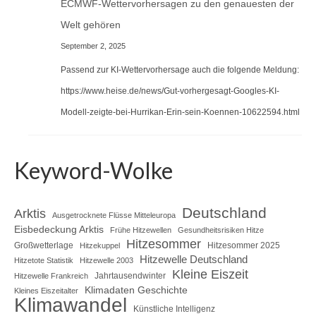
ECMWF-Wettervorhersagen zu den genauesten der
Welt gehören
September 2, 2025
Passend zur KI-Wettervorhersage auch die folgende Meldung:
https://www.heise.de/news/Gut-vorhergesagt-Googles-KI-
Modell-zeigte-bei-Hurrikan-Erin-sein-Koennen-10622594.html
Keyword-Wolke
Deutschland
Arktis
Ausgetrocknete Flüsse Mitteleuropa
Eisbedeckung Arktis
Frühe Hitzewellen
Gesundheitsrisiken Hitze
Hitzesommer
Großwetterlage
Hitzesommer 2025
Hitzekuppel
Hitzewelle Deutschland
Hitzetote Statistik
Hitzewelle 2003
Kleine Eiszeit
Jahrtausendwinter
Hitzewelle Frankreich
Klimadaten Geschichte
Kleines Eiszeitalter
Klimawandel
Künstliche Intelligenz