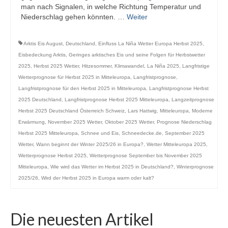
man nach Signalen, in welche Richtung Temperatur und
Niederschlag gehen könnten. …
Weiter
Arktis Eis August
,
Deutschland
,
Einfluss La Niña Wetter Europa Herbst 2025
,
Eisbedeckung Arktis
,
Geringes arktisches Eis und seine Folgen für Herbstwetter
2025
,
Herbst 2025 Wetter
,
Hitzesommer
,
Klimawandel
,
La Niña 2025
,
Langfristige
Wetterprognose für Herbst 2025 in Mitteleuropa
,
Langfristprognose
,
Langfristprognose für den Herbst 2025 in Mitteleuropa
,
Langfristprognose Herbst
2025 Deutschland
,
Langfristprognose Herbst 2025 Mitteleuropa
,
Langzeitprognose
Herbst 2025 Deutschland Österreich Schweiz
,
Lars Hattwig
,
Mitteleuropa
,
Moderne
Erwärmung
,
November 2025 Wetter
,
Oktober 2025 Wetter
,
Prognose Niederschlag
Herbst 2025 Mitteleuropa
,
Schnee und Eis
,
Schneedecke.de
,
September 2025
Wetter
,
Wann beginnt der Winter 2025/26 in Europa?
,
Wetter Mitteleuropa 2025
,
Wetterprognose Herbst 2025
,
Wetterprognose September bis November 2025
Mitteleuropa
,
Wie wird das Wetter im Herbst 2025 in Deutschland?
,
Winterprognose
2025/26
,
Wird der Herbst 2025 in Europa warm oder kalt?
Die neuesten Artikel