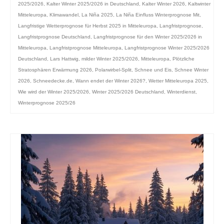
2025/2026
,
Kalter Winter 2025/2026 in Deutschland
,
Kalter Winter 2026
,
Kaltwinter
Mitteleuropa
,
Klimawandel
,
La Niña 2025
,
La Niña Einfluss Winterprognose Mit
,
Langfristige Wetterprognose für Herbst 2025 in Mitteleuropa
,
Langfristprognose
,
Langfristprognose Deutschland
,
Langfristprognose für den Winter 2025/2026 in
Mitteleuropa
,
Langfristprognose Mitteleuropa
,
Langfristprognose Winter 2025/2026
Deutschland
,
Lars Hattwig
,
milder Winter 2025/2026
,
Mitteleuropa
,
Plötzliche
Stratosphären Erwärmung 2026
,
Polarwirbel-Split
,
Schnee und Eis
,
Schnee Winter
2026
,
Schneedecke.de
,
Wann endet der Winter 2026?
,
Wetter Mitteleuropa 2025
,
Wie wird der Winter 2025/2026
,
Winter 2025/2026 Deutschland
,
Winterdienst
,
Winterprognose 2025/26