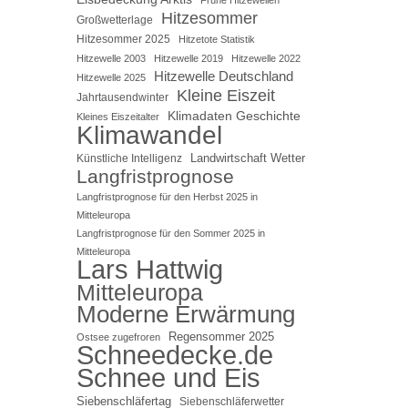
Hitzesommer
Großwetterlage
Hitzesommer 2025
Hitzetote Statistik
Hitzewelle 2003
Hitzewelle 2019
Hitzewelle 2022
Hitzewelle Deutschland
Hitzewelle 2025
Kleine Eiszeit
Jahrtausendwinter
Klimadaten Geschichte
Kleines Eiszeitalter
Klimawandel
Landwirtschaft Wetter
Künstliche Intelligenz
Langfristprognose
Langfristprognose für den Herbst 2025 in
Mitteleuropa
Langfristprognose für den Sommer 2025 in
Mitteleuropa
Lars Hattwig
Mitteleuropa
Moderne Erwärmung
Regensommer 2025
Ostsee zugefroren
Schneedecke.de
Schnee und Eis
Siebenschläfertag
Siebenschläferwetter