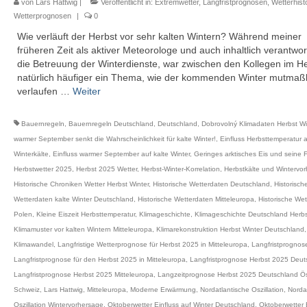
von
Lars Hattwig
|
Veröffentlicht in:
Extremwetter
,
Langfristprognosen
,
Wetterhist
Wetterprognosen
|
0
Wie verläuft der Herbst vor sehr kalten Wintern? Während meiner
früheren Zeit als aktiver Meteorologe und auch inhaltlich verantwort
die Betreuung der Winterdienste, war zwischen den Kollegen im H
natürlich häufiger ein Thema, wie der kommenden Winter mutmaßl
verlaufen …
Weiter
Bauernregeln
,
Bauernregeln Deutschland
,
Deutschland
,
Dobrovolný Klimadaten Herbst Wi
warmer September senkt die Wahrscheinlichkeit für kalte Winter!
,
Einfluss Herbsttemperatur 
Winterkälte
,
Einfluss warmer September auf kalte Winter
,
Geringes arktisches Eis und seine F
Herbstwetter 2025
,
Herbst 2025 Wetter
,
Herbst-Winter-Korrelation
,
Herbstkälte und Wintervo
Historische Chroniken Wetter Herbst Winter
,
Historische Wetterdaten Deutschland
,
Historisch
Wetterdaten kalte Winter Deutschland
,
Historische Wetterdaten Mitteleuropa
,
Historische We
Polen
,
Kleine Eiszeit Herbsttemperatur
,
Klimageschichte
,
Klimageschichte Deutschland Herbs
Klimamuster vor kalten Wintern Mitteleuropa
,
Klimarekonstruktion Herbst Winter Deutschland
,
Klimawandel
,
Langfristige Wetterprognose für Herbst 2025 in Mitteleuropa
,
Langfristprognos
Langfristprognose für den Herbst 2025 in Mitteleuropa
,
Langfristprognose Herbst 2025 Deut
Langfristprognose Herbst 2025 Mitteleuropa
,
Langzeitprognose Herbst 2025 Deutschland Ös
Schweiz
,
Lars Hattwig
,
Mitteleuropa
,
Moderne Erwärmung
,
Nordatlantische Oszillation
,
Norda
Oszillation Wintervorhersage
,
Oktoberwetter Einfluss auf Winter Deutschland
,
Oktoberwetter 