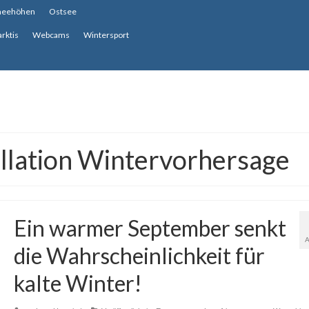
neehöhen
Ostsee
arktis
Webcams
Wintersport
illation Wintervorhersage
Ein warmer September senkt
die Wahrscheinlichkeit für
kalte Winter!