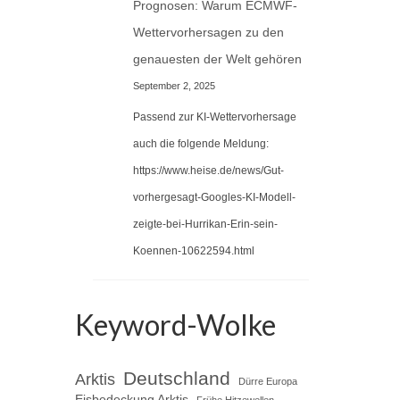
Prognosen: Warum ECMWF-
Wettervorhersagen zu den
genauesten der Welt gehören
September 2, 2025
Passend zur KI-Wettervorhersage
auch die folgende Meldung:
https://www.heise.de/news/Gut-
vorhergesagt-Googles-KI-Modell-
zeigte-bei-Hurrikan-Erin-sein-
Koennen-10622594.html
Keyword-Wolke
Deutschland
Arktis
Dürre Europa
Eisbedeckung Arktis
Frühe Hitzewellen