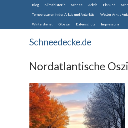
Blog
Klimahistorie
Schnee
Arktis
EisSued
Sch
Temperaturen in der Arktis und Antarktis
Wetter Arktis Ant
Winterdienst
Glossar
Datenschutz
Impressum
Schneedecke.de
Nordatlantische Osz