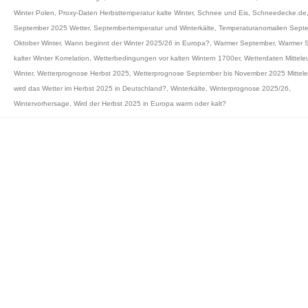
Winter Polen
,
Proxy-Daten Herbsttemperatur kalte Winter
,
Schnee und Eis
,
Schneedecke.de
September 2025 Wetter
,
Septembertemperatur und Winterkälte
,
Temperaturanomalien Sept
Oktober Winter
,
Wann beginnt der Winter 2025/26 in Europa?
,
Warmer September
,
Warmer 
kalter Winter Korrelation
,
Wetterbedingungen vor kalten Wintern 1700er
,
Wetterdaten Mittele
Winter
,
Wetterprognose Herbst 2025
,
Wetterprognose September bis November 2025 Mittel
wird das Wetter im Herbst 2025 in Deutschland?
,
Winterkälte
,
Winterprognose 2025/26
,
Wintervorhersage
,
Wird der Herbst 2025 in Europa warm oder kalt?