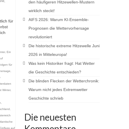
orie
,
den häufigeren Hitzewellen-Mustern
wirklich steckt!
AIFS 2026: Warum KI-Ensemble-
lich für
erbst
Prognosen die Wettervorhersage
ich
revolutioniert
Die historische extreme Hitzewelle Juni
nter
,
Ein
2026 in Mitteleuropa!
auf
Was kein Historiker fragt: Hat Wetter
olgen für
rhersage
,
die Geschichte entschieden?
e
Die blinden Flecken der Wetterchronik:
tterdaten
Warum nicht jedes Extremwetter
t Winter
,
Geschichte schrieb
e
,
schland
,
Die neuesten
terreich
tlantische
Kommentare
Einfluss auf