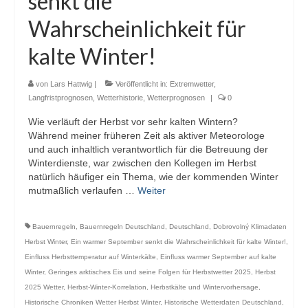
senkt die
Webcams
Wahrscheinlichkeit für
Wintersport
kalte Winter!
Winterdienst
von
Lars Hattwig
|
Veröffentlicht in:
Extremwetter
,
Glossar
Langfristprognosen
,
Wetterhistorie
,
Wetterprognosen
|
0
Wie verläuft der Herbst vor sehr kalten Wintern?
Datenschutz
Während meiner früheren Zeit als aktiver Meteorologe
und auch inhaltlich verantwortlich für die Betreuung der
Impressum
Winterdienste, war zwischen den Kollegen im Herbst
natürlich häufiger ein Thema, wie der kommenden Winter
mutmaßlich verlaufen …
Weiter
Bauernregeln
,
Bauernregeln Deutschland
,
Deutschland
,
Dobrovolný Klimadaten
Herbst Winter
,
Ein warmer September senkt die Wahrscheinlichkeit für kalte Winter!
,
Einfluss Herbsttemperatur auf Winterkälte
,
Einfluss warmer September auf kalte
Winter
,
Geringes arktisches Eis und seine Folgen für Herbstwetter 2025
,
Herbst
2025 Wetter
,
Herbst-Winter-Korrelation
,
Herbstkälte und Wintervorhersage
,
Historische Chroniken Wetter Herbst Winter
,
Historische Wetterdaten Deutschland
,