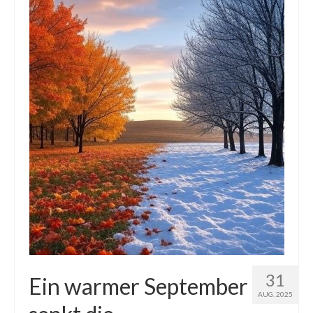
Die Kältepole der Nordhalbkugel: Kanadische
Arktis und Sibirien
Ellesmere Island – Die nördlichste Wildnis
Kanadas
Die Natur der Hudson-Bay und umliegender
Regionen
Die Laptewsee: Die Eisfabrik der Arktis
EisSued
Schneehöhen
Ostsee
Temperaturen in der Arktis und Antarktis
31
Ein warmer September
AUG. 2025
Wetter Arktis Antarktis