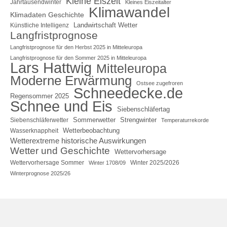
Kleine Eiszeit
Jahrtausendwinter
Kleines Eiszeitalter
Klimawandel
Klimadaten Geschichte
Landwirtschaft Wetter
Künstliche Intelligenz
Langfristprognose
Langfristprognose für den Herbst 2025 in Mitteleuropa
Langfristprognose für den Sommer 2025 in Mitteleuropa
Lars Hattwig
Mitteleuropa
Moderne Erwärmung
Ostsee zugefroren
Schneedecke.de
Regensommer 2025
Schnee und Eis
Siebenschläfertag
Sommerwetter
Strengwinter
Siebenschläferwetter
Temperaturrekorde
Wetterbeobachtung
Wasserknappheit
Wetterextreme historische Auswirkungen
Wetter und Geschichte
Wettervorhersage
Wettervorhersage Sommer
Winter 2025/2026
Winter 1708/09
Winterprognose 2025/26