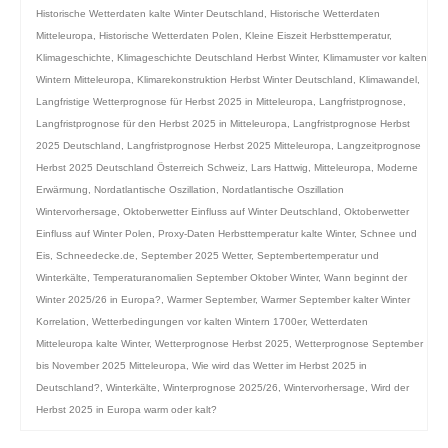
Historische Wetterdaten kalte Winter Deutschland
,
Historische Wetterdaten
Mitteleuropa
,
Historische Wetterdaten Polen
,
Kleine Eiszeit Herbsttemperatur
,
Klimageschichte
,
Klimageschichte Deutschland Herbst Winter
,
Klimamuster vor kalten
Wintern Mitteleuropa
,
Klimarekonstruktion Herbst Winter Deutschland
,
Klimawandel
,
Langfristige Wetterprognose für Herbst 2025 in Mitteleuropa
,
Langfristprognose
,
Langfristprognose für den Herbst 2025 in Mitteleuropa
,
Langfristprognose Herbst
2025 Deutschland
,
Langfristprognose Herbst 2025 Mitteleuropa
,
Langzeitprognose
Herbst 2025 Deutschland Österreich Schweiz
,
Lars Hattwig
,
Mitteleuropa
,
Moderne
Erwärmung
,
Nordatlantische Oszillation
,
Nordatlantische Oszillation
Wintervorhersage
,
Oktoberwetter Einfluss auf Winter Deutschland
,
Oktoberwetter
Einfluss auf Winter Polen
,
Proxy-Daten Herbsttemperatur kalte Winter
,
Schnee und
Eis
,
Schneedecke.de
,
September 2025 Wetter
,
Septembertemperatur und
Winterkälte
,
Temperaturanomalien September Oktober Winter
,
Wann beginnt der
Winter 2025/26 in Europa?
,
Warmer September
,
Warmer September kalter Winter
Korrelation
,
Wetterbedingungen vor kalten Wintern 1700er
,
Wetterdaten
Mitteleuropa kalte Winter
,
Wetterprognose Herbst 2025
,
Wetterprognose September
bis November 2025 Mitteleuropa
,
Wie wird das Wetter im Herbst 2025 in
Deutschland?
,
Winterkälte
,
Winterprognose 2025/26
,
Wintervorhersage
,
Wird der
Herbst 2025 in Europa warm oder kalt?