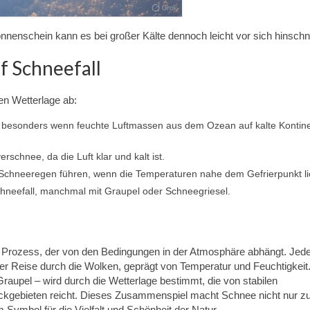
Sonnenschein kann es bei großer Kälte dennoch leicht vor sich hinschn
f Schneefall
en Wetterlage ab:
l, besonders wenn feuchte Luftmassen aus dem Ozean auf kalte Kontine
erschnee, da die Luft klar und kalt ist.
Schneeregen führen, wenn die Temperaturen nahe dem Gefrierpunkt li
Schneefall, manchmal mit Graupel oder Schneegriesel.
r Prozess, der von den Bedingungen in der Atmosphäre abhängt. Jed
rer Reise durch die Wolken, geprägt von Temperatur und Feuchtigkeit.
upel – wird durch die Wetterlage bestimmt, die von stabilen
kgebieten reicht. Dieses Zusammenspiel macht Schnee nicht nur z
ymbol für die Vielfalt und Schönheit der Natur.