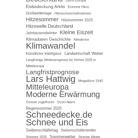
Dürre Europa
Eisbedeckung Arktis
Extreme Hitze
Großwetterlage
Hitzeschutzmaßnahmen
Hitzesommer
Hitzesommer 2025
Hitzewelle Deutschland
Kleine Eiszeit
Jahrtausendwinter
Klimadaten Geschichte
Klimakrise
Klimawandel
Landwirtschaft Wetter
Künstliche Intelligenz
Langfristige Wetterprognose für Herbst 2025 in
Mitteleuropa
Langfristprognose
Lars Hattwig
Megadürre 1540
Mitteleuropa
Moderne Erwärmung
Ostsee zugefroren
Ozon-Alarm
Regensommer 2025
Schneedecke.de
Schnee und Eis
Siebenschläfertag
Siebenschläferwetter
Sommerwetter
Sommer 2025
Strenge Winter