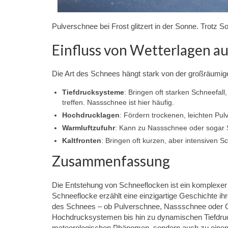
Pulverschnee bei Frost glitzert in der Sonne. Trotz 
Einfluss von Wetterlagen au
Die Art des Schnees hängt stark von der großräumig
Tiefdrucksysteme
: Bringen oft starken Schneefal
treffen. Nassschnee ist hier häufig.
Hochdrucklagen
: Fördern trockenen, leichten Pulv
Warmluftzufuhr
: Kann zu Nassschnee oder sogar 
Kaltfronten
: Bringen oft kurzen, aber intensiven 
Zusammenfassung
Die Entstehung von Schneeflocken ist ein komplexe
Schneeflocke erzählt eine einzigartige Geschichte ih
des Schnees – ob Pulverschnee, Nassschnee oder Gra
Hochdrucksystemen bis hin zu dynamischen Tiefdruc
meteorologischen Phänomen, sondern auch zu einem S