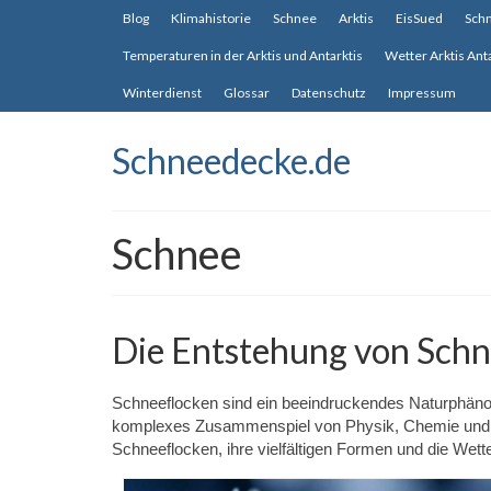
Blog
Klimahistorie
Schnee
Arktis
EisSued
Sch
Temperaturen in der Arktis und Antarktis
Wetter Arktis Ant
Winterdienst
Glossar
Datenschutz
Impressum
Schneedecke.de
Schnee
Die Entstehung von Schn
Schneeflocken sind ein beeindruckendes Naturphänom
komplexes Zusammenspiel von Physik, Chemie un
Schneeflocken, ihre vielfältigen Formen und die Wett