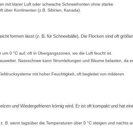
n mit klarer Luft oder schwache Schneefronten ohne starke
t über Kontinenten (z.B. Sibirien, Kanada).
icht formen lässt (z. B. für Schneebälle). Die Flocken sind oft größe
 um 0 °C auf, oft in Übergangszonen, wo die Luft feucht ist.
i Tauwetter. Nassschnee kann Stromleitungen und Bäume belasten, da e
fdrucksysteme mit hoher Feuchtigkeit, oft begleitet von milderen
zen und Wiedergefrieren körnig wird. Er ist oft kompakt und hat ein
 z. B. wenn tagsüber die Temperaturen über 0 °C steigen und nachts w