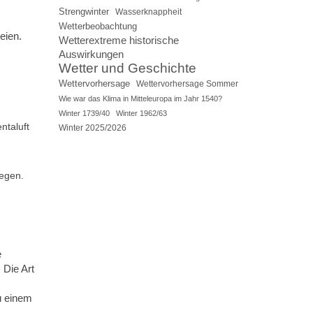
Strengwinter
Wasserknappheit
Wetterbeobachtung
eien.
Wetterextreme historische
Auswirkungen
Wetter und Geschichte
Wettervorhersage
Wettervorhersage Sommer
Wie war das Klima in Mitteleuropa im Jahr 1540?
Winter 1739/40
Winter 1962/63
ntaluft
Winter 2025/2026
egen.
e
 Die Art
u einem