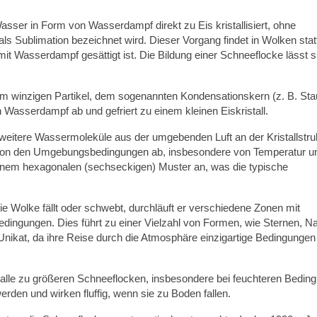
ser in Form von Wasserdampf direkt zu Eis kristallisiert, ohne
ls Sublimation bezeichnet wird. Dieser Vorgang findet in Wolken stat
mit Wasserdampf gesättigt ist. Die Bildung einer Schneeflocke lässt s
em winzigen Partikel, dem sogenannten Kondensationskern (z. B. Sta
h Wasserdampf ab und gefriert zu einem kleinen Eiskristall.
m weitere Wassermoleküle aus der umgebenden Luft an der Kristallstru
t von den Umgebungsbedingungen ab, insbesondere von Temperatur u
einem hexagonalen (sechseckigen) Muster an, was die typische
die Wolke fällt oder schwebt, durchläuft er verschiedene Zonen mit
edingungen. Dies führt zu einer Vielzahl von Formen, wie Sternen, Na
Unikat, da ihre Reise durch die Atmosphäre einzigartige Bedingungen
stalle zu größeren Schneeflocken, insbesondere bei feuchteren Bedin
den und wirken fluffig, wenn sie zu Boden fallen.