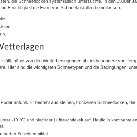
rsten, die Schneeflocken systematisch untersuchte. In den 1930er J
 und Feuchtigkeit die Form von Schneekristallen beeinflussen:
lle.
riten.
eln.
Wetterlagen
der fällt, hängt von den Wetterbedingungen ab, insbesondere von Temp
re. Hier sind die wichtigsten Schneetypen und die Bedingungen, unt
e Puder anfühlt. Er besteht aus kleinen, trockenen Schneeflocken, die 
unter -10 °C) und niedriger Luftfeuchtigkeit auf. Häufig in kontinentale
st.
ne harten Schichten bildet.