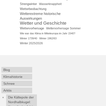
Strengwinter
Wasserknappheit
Wetterbeobachtung
Wetterextreme historische
Auswirkungen
Wetter und Geschichte
Wettervorhersage
Wettervorhersage Sommer
Wie war das Klima in Mitteleuropa im Jahr 1540?
Winter 1739/40
Winter 1962/63
Winter 2025/2026
Blog
Klimahistorie
Schnee
Arktis
Die Kältepole der
Nordhalbkugel: