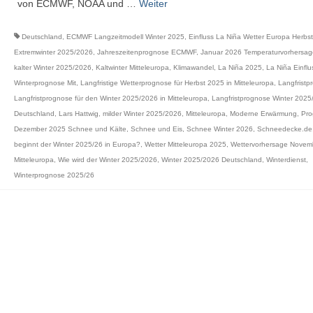
von ECMWF, NOAA und …
Weiter
Deutschland
,
ECMWF Langzeitmodell Winter 2025
,
Einfluss La Niña Wetter Europa Herbs
Extremwinter 2025/2026
,
Jahreszeitenprognose ECMWF
,
Januar 2026 Temperaturvorhersa
kalter Winter 2025/2026
,
Kaltwinter Mitteleuropa
,
Klimawandel
,
La Niña 2025
,
La Niña Einflu
Winterprognose Mit
,
Langfristige Wetterprognose für Herbst 2025 in Mitteleuropa
,
Langfristp
Langfristprognose für den Winter 2025/2026 in Mitteleuropa
,
Langfristprognose Winter 2025
Deutschland
,
Lars Hattwig
,
milder Winter 2025/2026
,
Mitteleuropa
,
Moderne Erwärmung
,
Pro
Dezember 2025 Schnee und Kälte
,
Schnee und Eis
,
Schnee Winter 2026
,
Schneedecke.de
beginnt der Winter 2025/26 in Europa?
,
Wetter Mitteleuropa 2025
,
Wettervorhersage Novem
Mitteleuropa
,
Wie wird der Winter 2025/2026
,
Winter 2025/2026 Deutschland
,
Winterdienst
,
Winterprognose 2025/26