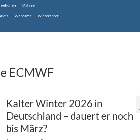
neehöhen
Ostsee
arktis
Webcams
Wintersport
ose ECMWF
Kalter Winter 2026 in
Deutschland – dauert er noch
bis März?