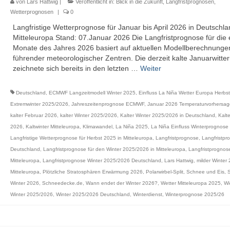
von
Lars Hattwig
|
Veröffentlicht in:
Blick in die Zukunft
,
Langfristprognosen
,
Wetterprognosen
|
0
Langfristige Wetterprognose für Januar bis April 2026 in Deutschl
Mitteleuropa Stand: 07.Januar 2026 Die Langfristprognose für die 
Monate des Jahres 2026 basiert auf aktuellen Modellberechnunge
führender meteorologischer Zentren. Die derzeit kalte Januarwitte
zeichnete sich bereits in den letzten …
Weiter
Deutschland
,
ECMWF Langzeitmodell Winter 2025
,
Einfluss La Niña Wetter Europa Herbs
Extremwinter 2025/2026
,
Jahreszeitenprognose ECMWF
,
Januar 2026 Temperaturvorhersa
kalter Februar 2026
,
kalter Winter 2025/2026
,
Kalter Winter 2025/2026 in Deutschland
,
Kalte
2026
,
Kaltwinter Mitteleuropa
,
Klimawandel
,
La Niña 2025
,
La Niña Einfluss Winterprognose 
Langfristige Wetterprognose für Herbst 2025 in Mitteleuropa
,
Langfristprognose
,
Langfristpr
Deutschland
,
Langfristprognose für den Winter 2025/2026 in Mitteleuropa
,
Langfristprognos
Mitteleuropa
,
Langfristprognose Winter 2025/2026 Deutschland
,
Lars Hattwig
,
milder Winter
Mitteleuropa
,
Plötzliche Stratosphären Erwärmung 2026
,
Polarwirbel-Split
,
Schnee und Eis
,
Winter 2026
,
Schneedecke.de
,
Wann endet der Winter 2026?
,
Wetter Mitteleuropa 2025
,
Wi
Winter 2025/2026
,
Winter 2025/2026 Deutschland
,
Winterdienst
,
Winterprognose 2025/26