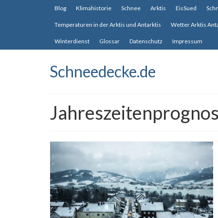
Blog
Klimahistorie
Schnee
Arktis
EisSued
Sch
Temperaturen in der Arktis und Antarktis
Wetter Arktis Ant
Winterdienst
Glossar
Datenschutz
Impressum
Schneedecke.de
Jahreszeitenprogn