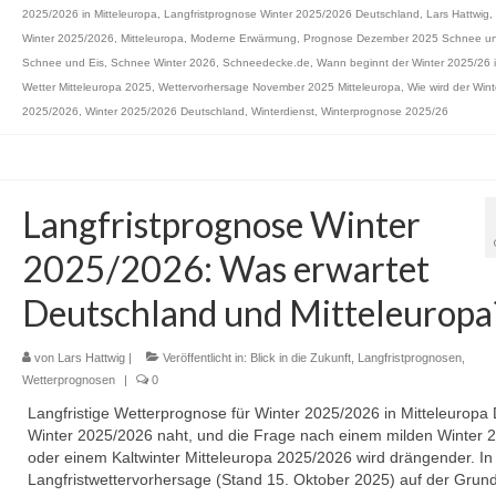
2025/2026 in Mitteleuropa
,
Langfristprognose Winter 2025/2026 Deutschland
,
Lars Hattwig
,
Winter 2025/2026
,
Mitteleuropa
,
Moderne Erwärmung
,
Prognose Dezember 2025 Schnee un
Schnee und Eis
,
Schnee Winter 2026
,
Schneedecke.de
,
Wann beginnt der Winter 2025/26 
Wetter Mitteleuropa 2025
,
Wettervorhersage November 2025 Mitteleuropa
,
Wie wird der Wint
2025/2026
,
Winter 2025/2026 Deutschland
,
Winterdienst
,
Winterprognose 2025/26
Langfristprognose Winter
2025/2026: Was erwartet
Deutschland und Mitteleuropa
von
Lars Hattwig
|
Veröffentlicht in:
Blick in die Zukunft
,
Langfristprognosen
,
Wetterprognosen
|
0
Langfristige Wetterprognose für Winter 2025/2026 in Mitteleuropa
Winter 2025/2026 naht, und die Frage nach einem milden Winter 
oder einem Kaltwinter Mitteleuropa 2025/2026 wird drängender. In
Langfristwettervorhersage (Stand 15. Oktober 2025) auf der Grun