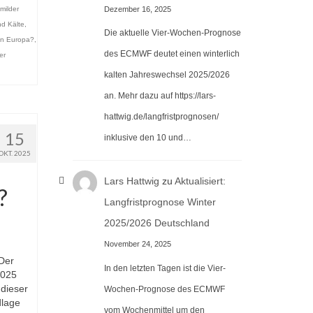
Dezember 16, 2025
milder
d Kälte
,
Die aktuelle Vier-Wochen-Prognose
in Europa?
,
des ECMWF deutet einen winterlich
er
kalten Jahreswechsel 2025/2026
an. Mehr dazu auf https://lars-
hattwig.de/langfristprognosen/
15
inklusive den 10 und…
OKT. 2025
Lars Hattwig
zu
Aktualisiert:
?
Langfristprognose Winter
2025/2026 Deutschland
November 24, 2025
 Der
In den letzten Tagen ist die Vier-
2025
 dieser
Wochen-Prognose des ECMWF
dlage
vom Wochenmittel um den