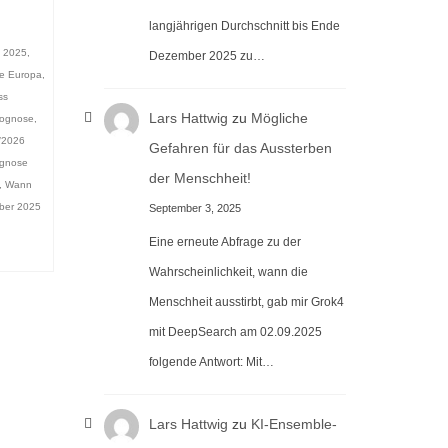
langjährigen Durchschnitt bis Ende
t 2025
,
Dezember 2025 zu…
ge Europa
,
ss
Lars Hattwig
zu
Mögliche
rognose
,
/2026
Gefahren für das Aussterben
gnose
der Menschheit!
,
Wann
ber 2025
September 3, 2025
Eine erneute Abfrage zu der
Wahrscheinlichkeit, wann die
Menschheit ausstirbt, gab mir Grok4
mit DeepSearch am 02.09.2025
folgende Antwort: Mit…
Lars Hattwig
zu
KI-Ensemble-