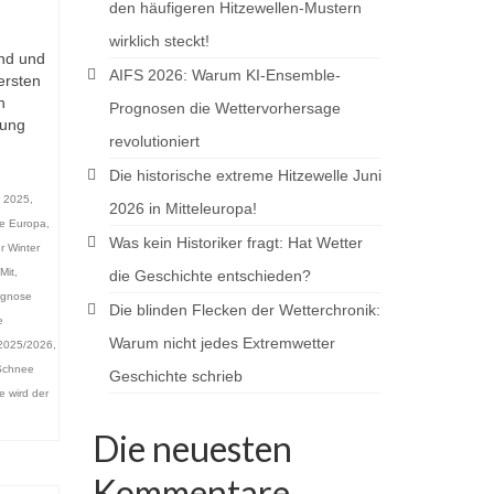
den häufigeren Hitzewellen-Mustern
wirklich steckt!
and und
AIFS 2026: Warum KI-Ensemble-
ersten
n
Prognosen die Wettervorhersage
rung
revolutioniert
Die historische extreme Hitzewelle Juni
t 2025
,
2026 in Mitteleuropa!
ge Europa
,
Was kein Historiker fragt: Hat Wetter
r Winter
Mit
,
die Geschichte entschieden?
ognose
Die blinden Flecken der Wetterchronik:
e
Warum nicht jedes Extremwetter
 2025/2026
,
Schnee
Geschichte schrieb
e wird der
Die neuesten
Kommentare