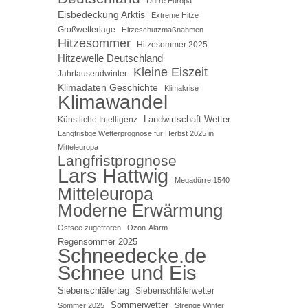
Dürre Europa
Eisbedeckung Arktis
Extreme Hitze
Großwetterlage
Hitzeschutzmaßnahmen
Hitzesommer
Hitzesommer 2025
Hitzewelle Deutschland
Kleine Eiszeit
Jahrtausendwinter
Klimadaten Geschichte
Klimakrise
Klimawandel
Landwirtschaft Wetter
Künstliche Intelligenz
Langfristige Wetterprognose für Herbst 2025 in
Mitteleuropa
Langfristprognose
Lars Hattwig
Megadürre 1540
Mitteleuropa
Moderne Erwärmung
Ostsee zugefroren
Ozon-Alarm
Regensommer 2025
Schneedecke.de
Schnee und Eis
Siebenschläfertag
Siebenschläferwetter
Sommerwetter
Sommer 2025
Strenge Winter