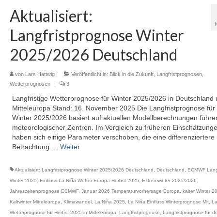
Aktualisiert:
Langfristprognose Winter
2025/2026 Deutschland
von
Lars Hattwig
|
Veröffentlicht in:
Blick in die Zukunft
,
Langfristprognosen
,
Wetterprognosen
|
3
Langfristige Wetterprognose für Winter 2025/2026 in Deutschland
Mitteleuropa Stand: 16. November 2025 Die Langfristprognose für
Winter 2025/2026 basiert auf aktuellen Modellberechnungen führe
meteorologischer Zentren. Im Vergleich zu früheren Einschätzung
haben sich einige Parameter verschoben, die eine differenziertere
Betrachtung …
Weiter
Aktualisiert: Langfristprognose Winter 2025/2026 Deutschland
,
Deutschland
,
ECMWF Langz
Winter 2025
,
Einfluss La Niña Wetter Europa Herbst 2025
,
Extremwinter 2025/2026
,
Jahreszeitenprognose ECMWF
,
Januar 2026 Temperaturvorhersage Europa
,
kalter Winter 
Kaltwinter Mitteleuropa
,
Klimawandel
,
La Niña 2025
,
La Niña Einfluss Winterprognose Mit
,
La
Wetterprognose für Herbst 2025 in Mitteleuropa
,
Langfristprognose
,
Langfristprognose für d