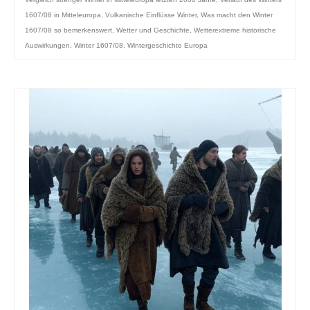
1607/08 in Mitteleuropa
,
Vulkanische Einflüsse Winter
,
Was macht den Winter
1607/08 so bemerkenswert
,
Wetter und Geschichte
,
Wetterextreme historische
Auswirkungen
,
Winter 1607/08
,
Wintergeschichte Europa