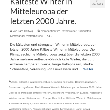
Kälteste Winter in
MAI 2025
Mitteleuropa der
letzten 2000 Jahre!
von
Lars Hattwig
|
Veröffentlicht in:
Extremwetter
,
Klimadaten
,
Klimawandel
,
Wetterhistorie
|
0
Die kältesten und strengsten Winter in Mitteleuropa der
letzten 2000 Jahre Kälteste Winter in Mitteleuropa. Die
Klimageschichte Mitteleuropas zeigt über die letzten 2000
Jahre mehrere außergewöhnlich kalte Winter, die durch
extreme Temperaturwerte, lange Kältephasen, starke
Schneefälle, Vereisung von Gewässern und …
Weiter
Arktis
,
arktische Wintertemperaturen
,
Barbareneinfällen
,
Baumringanalysen
,
Bodensee zugefroren
,
Die kältesten Winter in Mitteleuropa der letzten 2000 Jahre!
,
Gab es im Mittelalter extreme Winter?
,
historische Wetterdaten Europa
,
historische
Winterextreme
,
Kälteeinbruch Europa Geschichte
,
Kälteste Winter in Mitteleuropa
,
Kältewellen Europa
,
Kleine Eiszeit
,
kleine Eiszeit Winter
,
Klimaarchiv
Wintertemperaturen
,
Klimageschichte Winter
,
Klimawandel
,
Lars Hattwig
,