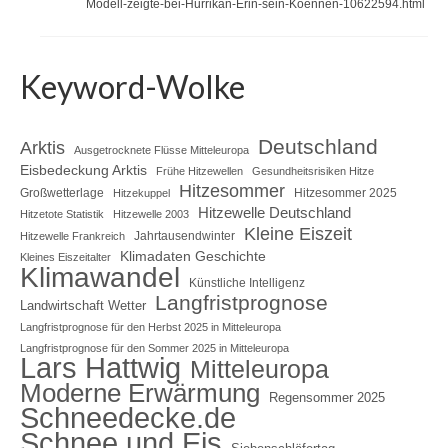
Modell-zeigte-bei-Hurrikan-Erin-sein-Koennen-10622594.html
Keyword-Wolke
Deutschland
Arktis
Ausgetrocknete Flüsse Mitteleuropa
Eisbedeckung Arktis
Frühe Hitzewellen
Gesundheitsrisiken Hitze
Hitzesommer
Großwetterlage
Hitzesommer 2025
Hitzekuppel
Hitzewelle Deutschland
Hitzetote Statistik
Hitzewelle 2003
Kleine Eiszeit
Jahrtausendwinter
Hitzewelle Frankreich
Klimadaten Geschichte
Kleines Eiszeitalter
Klimawandel
Künstliche Intelligenz
Langfristprognose
Landwirtschaft Wetter
Langfristprognose für den Herbst 2025 in Mitteleuropa
Langfristprognose für den Sommer 2025 in Mitteleuropa
Lars Hattwig
Mitteleuropa
Moderne Erwärmung
Regensommer 2025
Schneedecke.de
Schnee und Eis