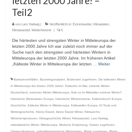
letzten 2000 Jahre! –
Webcams
Teil2
Wintersport
von
Lars Hattwig
|
Veröffentlicht in:
Extremwetter
,
Klimadaten
,
Winterdienst
Klimawandel
,
Wetterhistorie
|
0
Die härtesten und strengsten Winter in Mitteleuropa der
Glossar
letzten 2000 Jahre Ich war zuletzt noch immer auf der
Suche nach den strengsten und härtesten Wintern in
Datenschutz
Mitteleuropa der letzten 2000 Jahre. Im früheren Artikel
„Kälteste Winter in Mitteleuropa der letzten …
Weiter
Impressum
Barbareneinfällen
,
Baumringanalysen
,
Bodensee zugefroren
,
Die kältesten Winter
in Mitteleuropa der letzten 2000 Jahre!
,
Eislaufen im Mai
,
extreme Wetter
Deutschland
,
extremes Wetter Mitteleuropa
,
Gab es im Mittelalter extreme Winter?
,
historische Wetterdaten Europa
,
historische Winterextreme
,
Kälteeinbruch Europa
Geschichte
,
Kälteste Winter in Mitteleuropa
,
Kältewellen Europa
,
KI-Tools und
Wettergeschichte
,
Kleine Eiszeit
,
kleine Eiszeit Winter
,
Klimaarchiv
Wintertemperaturen
,
Klimageschichte Winter
,
Klimawandel
,
Lars Hattwig
,
mittelalterliche Winter
,
Mitteleuropa
,
Moderne Erwärmung
,
Ostsee zugefroren
,
Ostsee-Vereisung
,
paläoklimatologische Winterdaten
,
Rhein zugefroren
,
Rhein-