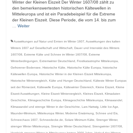
Winter der Kleinen Eiszeit Der Winter 1607/08 zählt zu
den bemerkenswertesten historischen Kältewellen in
Mitteleuropa und ist ein Paradebeispiel für die Extreme
der Kleinen Eiszeit. Diese Periode, die vom 14. bis zum
…
Weiter
Auswirkungen auf Natur und Ernten im Winter 1607
,
Auswirkungen des kalten
Winters 1607 auf Gesellschaft und Wirtschaft
,
Dauer und Intensität des Winters
1607/08
,
Extreme Kälte und Schnee im Winter 1607/08
,
Extreme
Winterbedingungen
,
Extremwinter Deutschland
,
Frostkatastrophe Mitteleuropa
,
Gefrorener Bodensee
,
Historische Kälte
,
Historische Kälte Europa
,
historische
Kältewellen Europa
,
Historische Winter in der Kleinen Eiszeit Mitteleuropa
,
Historische Wintervergleich
,
Kälte und Hunger Deutschland
,
Kälteste Winter Europas
seit der Römerzeit
,
Kältewelle Europa
,
Kältewinter Österreich
,
Kleine Eiszeit
,
Kleine
Eiszeit Auswirkungen
,
Kleine Eiszeit Wintervergleich
,
Kleines Eiszeit
,
Klimadaten
Geschichte
,
Klimageschichte Europa
,
Klimageschichte Mitteleuropa
,
Klimawandel
,
Klimawandel und strenge Winter in der Geschichte
,
Lars Hattwig
,
Little Ice Age
,
Maunder-Minimum
,
Mitteleuropa Winter
,
Moderne Erwärmung
,
Schnee und Eis
,
Schneechaos 1607
,
Schneedecke.de
,
Solare Minimum Kälte
,
Strenger Winter
,
strenger Winter Mitteleuropa
,
Strengte Winter Deutschland
,
Strengwinter 1607/08
,
Vergleich strenger Winter in Mitteleuropa letzten 2000 Jahre
,
Verlauf des Winters