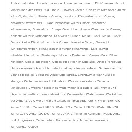
Barbareneinfällen
,
Baumringanalysen
,
Bodensee zugefroren
,
Die kältesten Winter in
Mitteleuropa der letzten 2000 Jahre!
,
Eiswinter Ostsee
,
Gab es im Mittelalter extreme
Winter?
,
Historische Eiswinter Ostsee
,
historische Kältewellen an der Ostsee
,
historische Wetterdaten Europa
,
historische Winter Ostsee
,
historische
Winterextreme
,
Kälteeinbruch Europa Geschichte
,
kälteste Winter an der Ostsee
,
Kälteste Winter in Mitteleuropa
,
Kältewellen Europa
,
Kleine Eiszeit
,
Kleine Eiszeit
Ostsee
,
kleine Eiszeit Winter
,
Klima Ostsee historische Daten
,
Klimaarchiv
Wintertemperaturen
,
Klimageschichte Winter
,
Klimawandel
,
Lars Hattwig
,
mittelalterliche Winter
,
Mitteleuropa
,
Moderne Erwärmung
,
Ostsee Winter Bilder
historisch
,
Ostsee zugefroren
,
Ostsee zugefroren im Mittelalter
,
Ostsee-Vereisung
,
Ostseevereisung Geschichte
,
paläoklimatologische Winterdaten
,
Schnee und Eis
,
Schneedecke.de
,
Strengste Winter Mitteleuropa
,
Strengwinter
,
Wann war der
strengste Winter der letzten 1000 Jahre?
,
Was war der kälteste Winter in
Mitteleuropa?
,
Welche historischen Winter waren besonders kalt?
,
Wetter und
Geschichte
,
Wetterextreme Ostseeküste
,
Wetterverlauf Winterhistorie
,
Wie kalt war
der Winter 1709?
,
Wie oft war die Ostsee komplett zugefroren?
,
Winter 1564/65
,
Winter 1607/08
,
Winter 1708/09
,
Winter 1709
,
Winter 1739/40
,
Winter 1928/29
,
Winter 1947
,
Winter 1962/63
,
Winter 1978/79
,
Winter im Römischen Reich
,
Winter
und Hungersnöte
,
Winterhärte in Norddeutschland früher
,
Winterrekorde
,
Winterwetter Ostsee