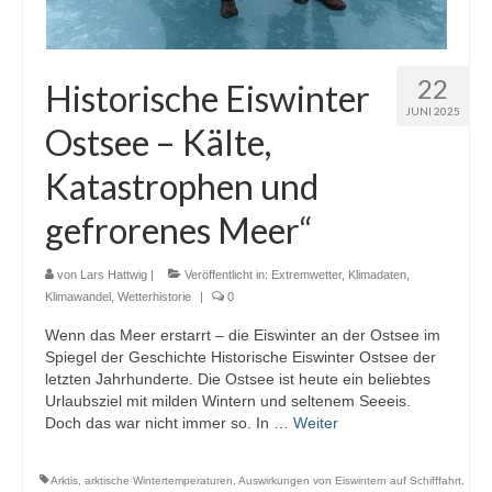
22
Historische Eiswinter
JUNI 2025
Ostsee – Kälte,
Katastrophen und
gefrorenes Meer“
von
Lars Hattwig
|
Veröffentlicht in:
Extremwetter
,
Klimadaten
,
Klimawandel
,
Wetterhistorie
|
0
Wenn das Meer erstarrt – die Eiswinter an der Ostsee im
Spiegel der Geschichte Historische Eiswinter Ostsee der
letzten Jahrhunderte. Die Ostsee ist heute ein beliebtes
Urlaubsziel mit milden Wintern und seltenem Seeeis.
Doch das war nicht immer so. In …
Weiter
Arktis
,
arktische Wintertemperaturen
,
Auswirkungen von Eiswintern auf Schifffahrt
,