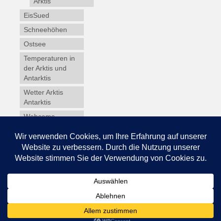
Arktis
EisSued
Schneehöhen
Ostsee
Temperaturen in
der Arktis und
Antarktis
Wetter Arktis
Antarktis
Webcams
Wintersport
Winterdienst
Glossar
Datenschutz
Impressum
© 2026 Schneedecke.de - WordPress Theme by
Kadence WP