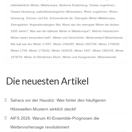
mittelalterliche Winter
,
Mitteleuropa
,
Moderne Erwärmung
,
Ostsee zugefroren
,
Ostsee-Vereisung
,
paläoklimatologische Winterdaten
,
Rhein zugefroren
,
Rhein-
Vereisung
,
Schnee und Eis
,
Schneedecke.de
,
Strengste Winter Mitteleuropa
,
Strengwinter
,
Vegetationsbeginn Mai
,
Wann war der strengste Winter der letzten
1000 Jahre?
,
Was war der kälteste Winter in Mitteleuropa?
,
Welche historischen
Winter waren besonders kalt?
,
Wetter und Geschichte
,
Wetterverlauf Winterhistorie
,
Wie kalt war der Winter 1709?
,
Winter 1564/65
,
Winter 1607/08
,
Winter 1708/09
,
Winter 1709
,
Winter 1739/40
,
Winter 1928/29
,
Winter 1947
,
Winter 1962/63
,
Winter
1978/79
,
Winter im Römischen Reich
,
Winter und Hungersnöte
,
Winterrekorde
Die neuesten Artikel
Sahara vor der Haustür: Was hinter den häufigeren
Hitzewellen-Mustern wirklich steckt!
AIFS 2026: Warum KI-Ensemble-Prognosen die
Wettervorhersage revolutioniert