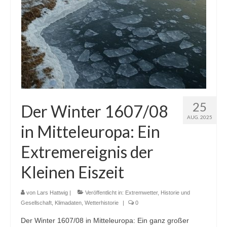
25
Der Winter 1607/08
AUG. 2025
in Mitteleuropa: Ein
Extremereignis der
Kleinen Eiszeit
von
Lars Hattwig
|
Veröffentlicht in:
Extremwetter
,
Historie und
Gesellschaft
,
Klimadaten
,
Wetterhistorie
|
0
Der Winter 1607/08 in Mitteleuropa: Ein ganz großer