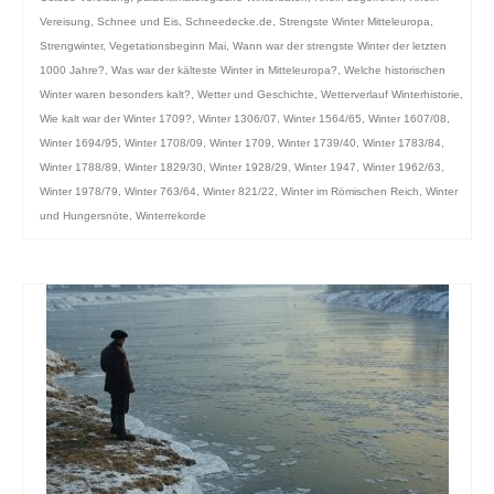
Vereisung
,
Schnee und Eis
,
Schneedecke.de
,
Strengste Winter Mitteleuropa
,
Strengwinter
,
Vegetationsbeginn Mai
,
Wann war der strengste Winter der letzten
1000 Jahre?
,
Was war der kälteste Winter in Mitteleuropa?
,
Welche historischen
Winter waren besonders kalt?
,
Wetter und Geschichte
,
Wetterverlauf Winterhistorie
,
Wie kalt war der Winter 1709?
,
Winter 1306/07
,
Winter 1564/65
,
Winter 1607/08
,
Winter 1694/95
,
Winter 1708/09
,
Winter 1709
,
Winter 1739/40
,
Winter 1783/84
,
Winter 1788/89
,
Winter 1829/30
,
Winter 1928/29
,
Winter 1947
,
Winter 1962/63
,
Winter 1978/79
,
Winter 763/64
,
Winter 821/22
,
Winter im Römischen Reich
,
Winter
und Hungersnöte
,
Winterrekorde