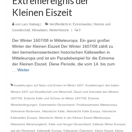
Extremereignis der
Webcams
Kleinen Eiszeit
Wintersport
von
Lars Hattwig
|
Veröffentlicht in:
Extremwetter
,
Historie und
Winterdienst
Gesellschaft
,
Klimadaten
,
Wetterhistorie
|
0
Der Winter 1607/08 in Mitteleuropa: Ein ganz großer
Glossar
Winter der Kleinen Eiszeit Der Winter 1607/08 zählt zu
den bemerkenswertesten historischen Kältewellen in
Datenschutz
Mitteleuropa und ist ein Paradebeispiel für die Extreme
der Kleinen Eiszeit. Diese Periode, die vom 14. bis zum
Impressum
…
Weiter
Auswirkungen auf Natur und Ernten im Winter 1607
,
Auswirkungen des kalten
Winters 1607 auf Gesellschaft und Wirtschaft
,
Dauer und Intensität des Winters
1607/08
,
Extreme Kälte und Schnee im Winter 1607/08
,
Extreme
Winterbedingungen
,
Extremwinter Deutschland
,
Frostkatastrophe Mitteleuropa
,
Gefrorener Bodensee
,
Historische Kälte
,
Historische Kälte Europa
,
historische
Kältewellen Europa
,
Historische Winter in der Kleinen Eiszeit Mitteleuropa
,
Historische Wintervergleich
,
Kälte und Hunger Deutschland
,
Kälteste Winter Europas
seit der Römerzeit
,
Kältewelle Europa
,
Kältewinter Österreich
,
Kleine Eiszeit
,
Kleine