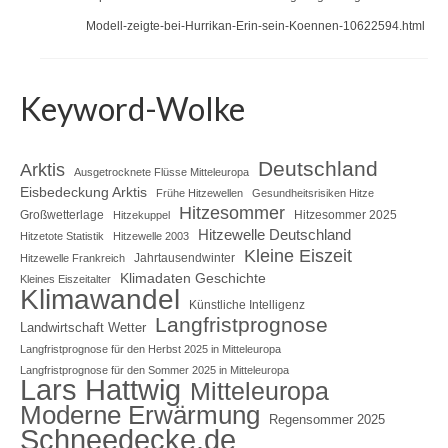
Modell-zeigte-bei-Hurrikan-Erin-sein-Koennen-10622594.html
Keyword-Wolke
Deutschland
Arktis
Ausgetrocknete Flüsse Mitteleuropa
Eisbedeckung Arktis
Frühe Hitzewellen
Gesundheitsrisiken Hitze
Hitzesommer
Großwetterlage
Hitzesommer 2025
Hitzekuppel
Hitzewelle Deutschland
Hitzetote Statistik
Hitzewelle 2003
Kleine Eiszeit
Jahrtausendwinter
Hitzewelle Frankreich
Klimadaten Geschichte
Kleines Eiszeitalter
Klimawandel
Künstliche Intelligenz
Langfristprognose
Landwirtschaft Wetter
Langfristprognose für den Herbst 2025 in Mitteleuropa
Langfristprognose für den Sommer 2025 in Mitteleuropa
Lars Hattwig
Mitteleuropa
Moderne Erwärmung
Regensommer 2025
Schneedecke.de