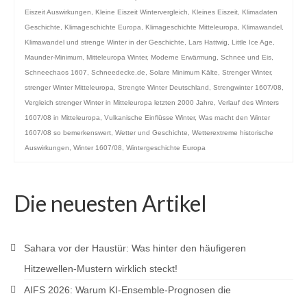
Eiszeit Auswirkungen
,
Kleine Eiszeit Wintervergleich
,
Kleines Eiszeit
,
Klimadaten
Geschichte
,
Klimageschichte Europa
,
Klimageschichte Mitteleuropa
,
Klimawandel
,
Klimawandel und strenge Winter in der Geschichte
,
Lars Hattwig
,
Little Ice Age
,
Maunder-Minimum
,
Mitteleuropa Winter
,
Moderne Erwärmung
,
Schnee und Eis
,
Schneechaos 1607
,
Schneedecke.de
,
Solare Minimum Kälte
,
Strenger Winter
,
strenger Winter Mitteleuropa
,
Strengte Winter Deutschland
,
Strengwinter 1607/08
,
Vergleich strenger Winter in Mitteleuropa letzten 2000 Jahre
,
Verlauf des Winters
1607/08 in Mitteleuropa
,
Vulkanische Einflüsse Winter
,
Was macht den Winter
1607/08 so bemerkenswert
,
Wetter und Geschichte
,
Wetterextreme historische
Auswirkungen
,
Winter 1607/08
,
Wintergeschichte Europa
Die neuesten Artikel
Sahara vor der Haustür: Was hinter den häufigeren
Hitzewellen-Mustern wirklich steckt!
AIFS 2026: Warum KI-Ensemble-Prognosen die