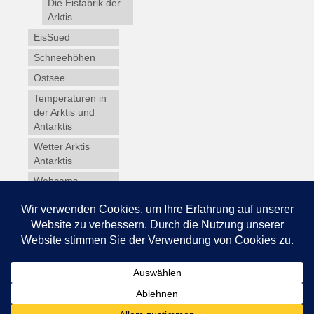
Die Eisfabrik der
Arktis
EisSued
Schneehöhen
Ostsee
Temperaturen in
der Arktis und
Antarktis
Wetter Arktis
Antarktis
Webcams
Wintersport
Winterdienst
Glossar
Datenschutz
Impressum