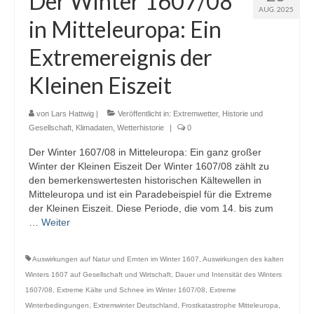
Der Winter 1607/08
AUG. 2025
Webcams
in Mitteleuropa: Ein
Wintersport
Extremereignis der
Winterdienst
Kleinen Eiszeit
Glossar
von
Lars Hattwig
|
Veröffentlicht in:
Extremwetter
,
Historie und
Datenschutz
Gesellschaft
,
Klimadaten
,
Wetterhistorie
|
0
Der Winter 1607/08 in Mitteleuropa: Ein ganz großer
Impressum
Winter der Kleinen Eiszeit Der Winter 1607/08 zählt zu
den bemerkenswertesten historischen Kältewellen in
Mitteleuropa und ist ein Paradebeispiel für die Extreme
der Kleinen Eiszeit. Diese Periode, die vom 14. bis zum
…
Weiter
Auswirkungen auf Natur und Ernten im Winter 1607
,
Auswirkungen des kalten
Winters 1607 auf Gesellschaft und Wirtschaft
,
Dauer und Intensität des Winters
1607/08
,
Extreme Kälte und Schnee im Winter 1607/08
,
Extreme
Winterbedingungen
,
Extremwinter Deutschland
,
Frostkatastrophe Mitteleuropa
,