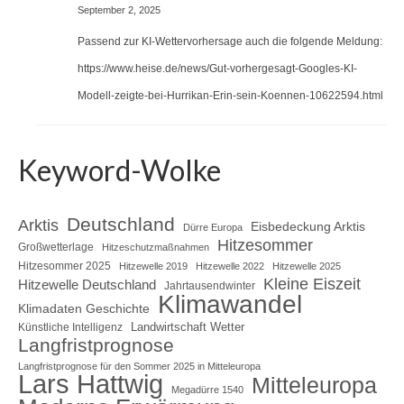
September 2, 2025
Passend zur KI-Wettervorhersage auch die folgende Meldung:
https://www.heise.de/news/Gut-vorhergesagt-Googles-KI-
Modell-zeigte-bei-Hurrikan-Erin-sein-Koennen-10622594.html
Keyword-Wolke
Deutschland
Arktis
Eisbedeckung Arktis
Dürre Europa
Hitzesommer
Großwetterlage
Hitzeschutzmaßnahmen
Hitzesommer 2025
Hitzewelle 2019
Hitzewelle 2022
Hitzewelle 2025
Kleine Eiszeit
Hitzewelle Deutschland
Jahrtausendwinter
Klimawandel
Klimadaten Geschichte
Landwirtschaft Wetter
Künstliche Intelligenz
Langfristprognose
Langfristprognose für den Sommer 2025 in Mitteleuropa
Lars Hattwig
Mitteleuropa
Megadürre 1540