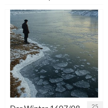
Die Kältepole der Nordhalbkugel: Kanadische
Arktis und Sibirien
Ellesmere Island – Die nördlichste Wildnis
Kanadas
Die Natur der Hudson-Bay und umliegender
Regionen
Die Laptewsee: Die Eisfabrik der Arktis
EisSued
Schneehöhen
Ostsee
Temperaturen in der Arktis und Antarktis
Wetter Arktis Antarktis
25