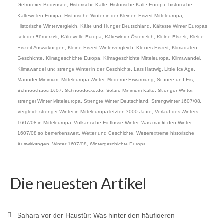
Gefrorener Bodensee
,
Historische Kälte
,
Historische Kälte Europa
,
historische
Kältewellen Europa
,
Historische Winter in der Kleinen Eiszeit Mitteleuropa
,
Historische Wintervergleich
,
Kälte und Hunger Deutschland
,
Kälteste Winter Europas
seit der Römerzeit
,
Kältewelle Europa
,
Kältewinter Österreich
,
Kleine Eiszeit
,
Kleine
Eiszeit Auswirkungen
,
Kleine Eiszeit Wintervergleich
,
Kleines Eiszeit
,
Klimadaten
Geschichte
,
Klimageschichte Europa
,
Klimageschichte Mitteleuropa
,
Klimawandel
,
Klimawandel und strenge Winter in der Geschichte
,
Lars Hattwig
,
Little Ice Age
,
Maunder-Minimum
,
Mitteleuropa Winter
,
Moderne Erwärmung
,
Schnee und Eis
,
Schneechaos 1607
,
Schneedecke.de
,
Solare Minimum Kälte
,
Strenger Winter
,
strenger Winter Mitteleuropa
,
Strengte Winter Deutschland
,
Strengwinter 1607/08
,
Vergleich strenger Winter in Mitteleuropa letzten 2000 Jahre
,
Verlauf des Winters
1607/08 in Mitteleuropa
,
Vulkanische Einflüsse Winter
,
Was macht den Winter
1607/08 so bemerkenswert
,
Wetter und Geschichte
,
Wetterextreme historische
Auswirkungen
,
Winter 1607/08
,
Wintergeschichte Europa
Die neuesten Artikel
Sahara vor der Haustür: Was hinter den häufigeren