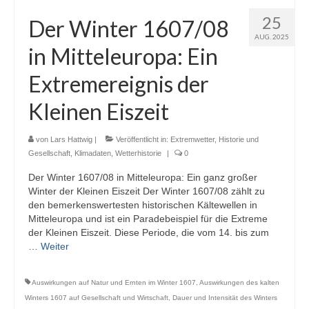
Webcams
25
Der Winter 1607/08
AUG. 2025
Wintersport
in Mitteleuropa: Ein
Winterdienst
Extremereignis der
Glossar
Kleinen Eiszeit
Datenschutz
von
Lars Hattwig
|
Veröffentlicht in:
Extremwetter
,
Historie und
Gesellschaft
Impressum
,
Klimadaten
,
Wetterhistorie
|
0
Der Winter 1607/08 in Mitteleuropa: Ein ganz großer
Winter der Kleinen Eiszeit Der Winter 1607/08 zählt zu
den bemerkenswertesten historischen Kältewellen in
Mitteleuropa und ist ein Paradebeispiel für die Extreme
der Kleinen Eiszeit. Diese Periode, die vom 14. bis zum
…
Weiter
Auswirkungen auf Natur und Ernten im Winter 1607
,
Auswirkungen des kalten
Winters 1607 auf Gesellschaft und Wirtschaft
,
Dauer und Intensität des Winters