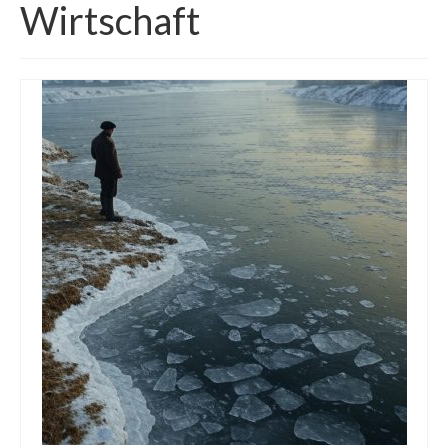
Wirtschaft
Die Kältepole der Nordhalbkugel: Kanadische
Arktis und Sibirien
Ellesmere Island – Die nördlichste Wildnis
Kanadas
Die Natur der Hudson-Bay und umliegender
Regionen
Die Laptewsee: Die Eisfabrik der Arktis
EisSued
Schneehöhen
Ostsee
Temperaturen in der Arktis und Antarktis
Wetter Arktis Antarktis