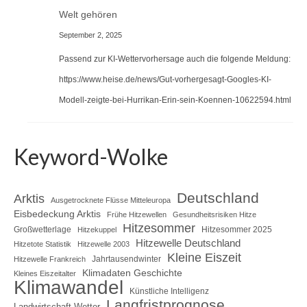
Welt gehören
September 2, 2025
Passend zur KI-Wettervorhersage auch die folgende Meldung:
https://www.heise.de/news/Gut-vorhergesagt-Googles-KI-
Modell-zeigte-bei-Hurrikan-Erin-sein-Koennen-10622594.html
Keyword-Wolke
Deutschland
Arktis
Ausgetrocknete Flüsse Mitteleuropa
Eisbedeckung Arktis
Frühe Hitzewellen
Gesundheitsrisiken Hitze
Hitzesommer
Großwetterlage
Hitzesommer 2025
Hitzekuppel
Hitzewelle Deutschland
Hitzetote Statistik
Hitzewelle 2003
Kleine Eiszeit
Jahrtausendwinter
Hitzewelle Frankreich
Klimadaten Geschichte
Kleines Eiszeitalter
Klimawandel
Künstliche Intelligenz
Langfristprognose
Landwirtschaft Wetter