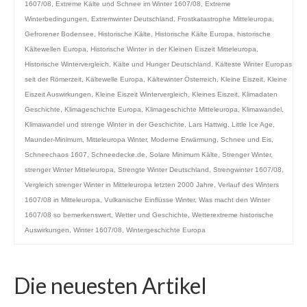
1607/08
,
Extreme Kälte und Schnee im Winter 1607/08
,
Extreme
Winterbedingungen
,
Extremwinter Deutschland
,
Frostkatastrophe Mitteleuropa
,
Gefrorener Bodensee
,
Historische Kälte
,
Historische Kälte Europa
,
historische
Kältewellen Europa
,
Historische Winter in der Kleinen Eiszeit Mitteleuropa
,
Historische Wintervergleich
,
Kälte und Hunger Deutschland
,
Kälteste Winter Europas
seit der Römerzeit
,
Kältewelle Europa
,
Kältewinter Österreich
,
Kleine Eiszeit
,
Kleine
Eiszeit Auswirkungen
,
Kleine Eiszeit Wintervergleich
,
Kleines Eiszeit
,
Klimadaten
Geschichte
,
Klimageschichte Europa
,
Klimageschichte Mitteleuropa
,
Klimawandel
,
Klimawandel und strenge Winter in der Geschichte
,
Lars Hattwig
,
Little Ice Age
,
Maunder-Minimum
,
Mitteleuropa Winter
,
Moderne Erwärmung
,
Schnee und Eis
,
Schneechaos 1607
,
Schneedecke.de
,
Solare Minimum Kälte
,
Strenger Winter
,
strenger Winter Mitteleuropa
,
Strengte Winter Deutschland
,
Strengwinter 1607/08
,
Vergleich strenger Winter in Mitteleuropa letzten 2000 Jahre
,
Verlauf des Winters
1607/08 in Mitteleuropa
,
Vulkanische Einflüsse Winter
,
Was macht den Winter
1607/08 so bemerkenswert
,
Wetter und Geschichte
,
Wetterextreme historische
Auswirkungen
,
Winter 1607/08
,
Wintergeschichte Europa
Die neuesten Artikel