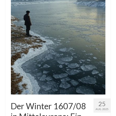
Die Kältepole der Nordhalbkugel: Kanadische
Arktis und Sibirien
Ellesmere Island – Die nördlichste Wildnis
Kanadas
Die Natur der Hudson-Bay und umliegender
Regionen
Die Laptewsee: Die Eisfabrik der Arktis
EisSued
Schneehöhen
Ostsee
Temperaturen in der Arktis und Antarktis
25
Der Winter 1607/08
AUG. 2025
Wetter Arktis Antarktis