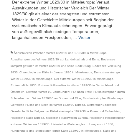
Der extreme Winter 1829/30 in Mitteleuropa: Verlauf,
Auswirkungen und Historischer Vergleich Der Winter
1829/30 gilt als einer der strengsten und extremsten
Winter in der Geschichte Mitteleuropas seit Beginn der
systematischen Klimaaufzeichnungen. Er war geprägt
von außergewöhnlich niedrigen Temperaturen,
langanhaltenden Frostperioden, …
Weiter
Ähnlichkeiten zwischen Winter 1829/30 und 1708/09 in Mitteleuropa
,
Auswirkungen des Winters 1829/30 auf Landwirtschaft und Ernte
,
Bodensee
komplett gefroren im Winter 1829/30 und seine Bedeutung
,
Bodensee Vereisung
1830
,
Chronologie der Kälte im Januar 1830 in Mitteleuropa
,
Der extrem strenge
Winter 1829/30 in Mitteleuropa
,
Der extreme Winter 1829/30 in Mitteleuropa
,
Ernteausfälle 1830
,
Extreme Kältewellen im Winter 1829/30 in Deutschland und
Österreich
,
Extreme Winter 19. Jahrhundert
,
Flut nach Frost
,
Flutkatastrophen durch
Schmelze nach Winter 1829/30 an Donau und Elbe
,
Frostkatastrophe Mitteleuropa
,
Gefrorene Flüsse und Seen im Winter 1829/30 Europa
,
Gefrorener Bodensee
,
Gesellschaftliche Folgen der Kältekatastrophe 1829/30 in Polen und Tschechien
,
Historische Kälte Europa
,
historische Kältewellen Europa
,
Historische Rekonstruktion
extremer Winter wie 1829/30
,
Historische Wintervergleich
,
Hungersnot 1830
,
Hungersnöte und Sterberaten durch Kälte 1829/30 in Mitteleuropa
,
Kälte und