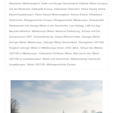
Historische Wintervergleich
,
Kälte und Hunger Deutschland
,
Kälteste Winter Europas
seit der Römerzeit
,
Kältewelle Europa
,
Kältewinter Österreich
,
Kleine Eiszeit
,
Kleine
Eiszeit Auswirkungen
,
Kleine Eiszeit Wintervergleich
,
Kleines Eiszeit
,
Klimadaten
Geschichte
,
Klimageschichte Europa
,
Klimageschichte Mitteleuropa
,
Klimawandel
,
Klimawandel und strenge Winter in der Geschichte
,
Lars Hattwig
,
Little Ice Age
,
Maunder-Minimum
,
Mitteleuropa Winter
,
Moderne Erwärmung
,
Schnee und Eis
,
Schneechaos 1607
,
Schneedecke.de
,
Solare Minimum Kälte
,
Strenger Winter
,
strenger Winter Mitteleuropa
,
Strengte Winter Deutschland
,
Strengwinter 1607/08
,
Vergleich strenger Winter in Mitteleuropa letzten 2000 Jahre
,
Verlauf des Winters
1607/08 in Mitteleuropa
,
Vulkanische Einflüsse Winter
,
Was macht den Winter
1607/08 so bemerkenswert
,
Wetter und Geschichte
,
Wetterextreme historische
Auswirkungen
,
Winter 1607/08
,
Wintergeschichte Europa