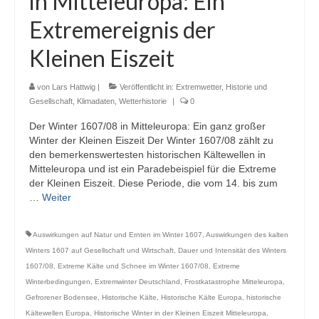
in Mitteleuropa: Ein
Webcams
Extremereignis der
Wintersport
Kleinen Eiszeit
Winterdienst
von
Lars Hattwig
|
Veröffentlicht in:
Extremwetter
,
Historie und
Glossar
Gesellschaft
,
Klimadaten
,
Wetterhistorie
|
0
Der Winter 1607/08 in Mitteleuropa: Ein ganz großer
Datenschutz
Winter der Kleinen Eiszeit Der Winter 1607/08 zählt zu
den bemerkenswertesten historischen Kältewellen in
Impressum
Mitteleuropa und ist ein Paradebeispiel für die Extreme
der Kleinen Eiszeit. Diese Periode, die vom 14. bis zum
…
Weiter
Auswirkungen auf Natur und Ernten im Winter 1607
,
Auswirkungen des kalten
Winters 1607 auf Gesellschaft und Wirtschaft
,
Dauer und Intensität des Winters
1607/08
,
Extreme Kälte und Schnee im Winter 1607/08
,
Extreme
Winterbedingungen
,
Extremwinter Deutschland
,
Frostkatastrophe Mitteleuropa
,
Gefrorener Bodensee
,
Historische Kälte
,
Historische Kälte Europa
,
historische
Kältewellen Europa
,
Historische Winter in der Kleinen Eiszeit Mitteleuropa
,