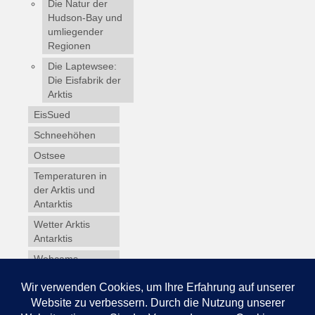
Die Natur der
Hudson-Bay und
umliegender
Regionen
Die Laptewsee:
Die Eisfabrik der
Arktis
EisSued
Schneehöhen
Ostsee
Temperaturen in
der Arktis und
Antarktis
Wetter Arktis
Antarktis
Webcams
Wintersport
Winterdienst