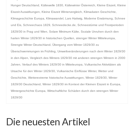
Hunger Deutschland
,
Kältewelle 1830
,
Kältewinter Österreich
,
Kleine Eiszeit
,
Kleine
Eiszeit Auswirkungen
,
Kleine Eiszeit Wintervergleich
,
Klimadaten Geschichte
,
Klimageschichte Europa
,
Klimawandel
,
Lars Hattwig
,
Moderne Erwärmung
,
Schnee
und Eis
,
Schneechaos 1829
,
Schneedecke.de
,
Schneestürme und Frostperioden
1829/30 in Prag und Wien
,
Solare Minimum Kälte
,
Soziale Unruhen durch den
harten Winter 1829/30 in historischen Quellen
,
strenger Winter Mitteleuropa
,
Strengte Winter Deutschland
,
Übergang vom Winter 1829/30 zu
Überschwemmungen im Frühling
,
Umweltveränderungen nach dem Winter 1829/30
in den Alpen
,
Vergleich des Winters 1829/30 mit anderen strengen Wintern in 2000
Jahren
,
Verlauf des Winters 1829/30 in Mitteleuropa
,
Vulkanische Aktivitäten als
Ursache für den Winter 1829/30
,
Vulkanische Einflüsse Winter
,
Wetter und
Geschichte
,
Wetterextreme historische Auswirkungen
,
Winter 1829/30
,
Winter
1829/30 Deutschland
,
Winter 1829/30 im Kontext der Kleinen Eiszeit in Europa
,
Wintergeschichte Europa
,
Wirtschaftliche Schäden durch den strengen Winter
1829/30
Die neuesten Artikel