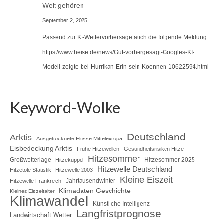
Welt gehören
September 2, 2025
Passend zur KI-Wettervorhersage auch die folgende Meldung:
https://www.heise.de/news/Gut-vorhergesagt-Googles-KI-
Modell-zeigte-bei-Hurrikan-Erin-sein-Koennen-10622594.html
Keyword-Wolke
Deutschland
Arktis
Ausgetrocknete Flüsse Mitteleuropa
Eisbedeckung Arktis
Frühe Hitzewellen
Gesundheitsrisiken Hitze
Hitzesommer
Großwetterlage
Hitzesommer 2025
Hitzekuppel
Hitzewelle Deutschland
Hitzetote Statistik
Hitzewelle 2003
Kleine Eiszeit
Jahrtausendwinter
Hitzewelle Frankreich
Klimadaten Geschichte
Kleines Eiszeitalter
Klimawandel
Künstliche Intelligenz
Langfristprognose
Landwirtschaft Wetter