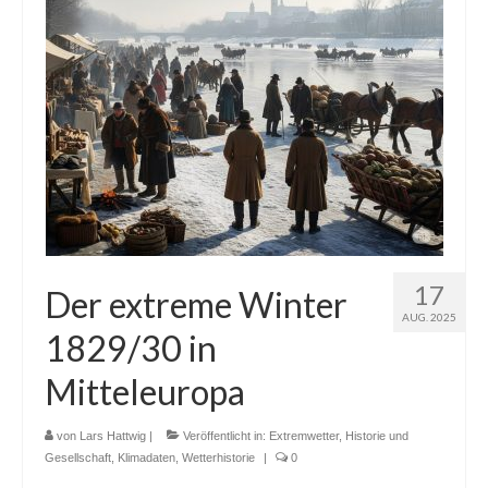
17
Der extreme Winter
AUG. 2025
1829/30 in
Mitteleuropa
von
Lars Hattwig
|
Veröffentlicht in:
Extremwetter
,
Historie und
Gesellschaft
,
Klimadaten
,
Wetterhistorie
|
0