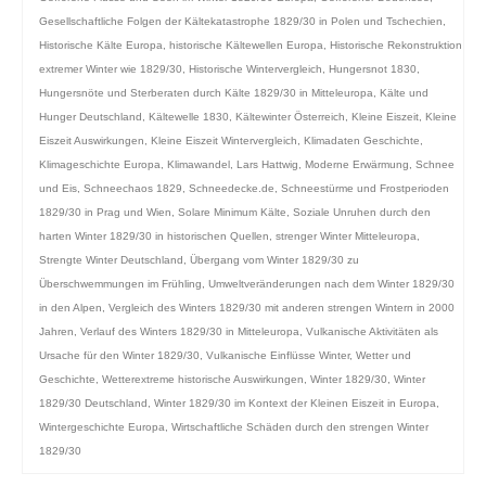
Gesellschaftliche Folgen der Kältekatastrophe 1829/30 in Polen und Tschechien
,
Historische Kälte Europa
,
historische Kältewellen Europa
,
Historische Rekonstruktion
extremer Winter wie 1829/30
,
Historische Wintervergleich
,
Hungersnot 1830
,
Hungersnöte und Sterberaten durch Kälte 1829/30 in Mitteleuropa
,
Kälte und
Hunger Deutschland
,
Kältewelle 1830
,
Kältewinter Österreich
,
Kleine Eiszeit
,
Kleine
Eiszeit Auswirkungen
,
Kleine Eiszeit Wintervergleich
,
Klimadaten Geschichte
,
Klimageschichte Europa
,
Klimawandel
,
Lars Hattwig
,
Moderne Erwärmung
,
Schnee
und Eis
,
Schneechaos 1829
,
Schneedecke.de
,
Schneestürme und Frostperioden
1829/30 in Prag und Wien
,
Solare Minimum Kälte
,
Soziale Unruhen durch den
harten Winter 1829/30 in historischen Quellen
,
strenger Winter Mitteleuropa
,
Strengte Winter Deutschland
,
Übergang vom Winter 1829/30 zu
Überschwemmungen im Frühling
,
Umweltveränderungen nach dem Winter 1829/30
in den Alpen
,
Vergleich des Winters 1829/30 mit anderen strengen Wintern in 2000
Jahren
,
Verlauf des Winters 1829/30 in Mitteleuropa
,
Vulkanische Aktivitäten als
Ursache für den Winter 1829/30
,
Vulkanische Einflüsse Winter
,
Wetter und
Geschichte
,
Wetterextreme historische Auswirkungen
,
Winter 1829/30
,
Winter
1829/30 Deutschland
,
Winter 1829/30 im Kontext der Kleinen Eiszeit in Europa
,
Wintergeschichte Europa
,
Wirtschaftliche Schäden durch den strengen Winter
1829/30