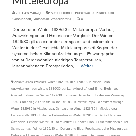
Mitteleuropa
Webcams
von
Lars Hattwig
|
Veröffentlicht in:
Extremwetter
,
Historie und
Wintersport
Gesellschaft
,
Klimadaten
,
Wetterhistorie
|
0
Der extreme Winter 1829/30 in Mitteleuropa: Verlauf,
Winterdienst
Auswirkungen und Historischer Vergleich Der Winter
1829/30 gilt als einer der strengsten und extremsten
Glossar
Winter in der Geschichte Mitteleuropas seit Beginn der
systematischen Klimaaufzeichnungen. Er war geprägt
Datenschutz
von außergewöhnlich niedrigen Temperaturen,
langanhaltenden Frostperioden, …
Weiter
Impressum
Ähnlichkeiten zwischen Winter 1829/30 und 1708/09 in Mitteleuropa
,
Auswirkungen des Winters 1829/30 auf Landwirtschaft und Ernte
,
Bodensee
komplett gefroren im Winter 1829/30 und seine Bedeutung
,
Bodensee Vereisung
1830
,
Chronologie der Kälte im Januar 1830 in Mitteleuropa
,
Der extrem strenge
Winter 1829/30 in Mitteleuropa
,
Der extreme Winter 1829/30 in Mitteleuropa
,
Ernteausfälle 1830
,
Extreme Kältewellen im Winter 1829/30 in Deutschland und
Österreich
,
Extreme Winter 19. Jahrhundert
,
Flut nach Frost
,
Flutkatastrophen durch
Schmelze nach Winter 1829/30 an Donau und Elbe
,
Frostkatastrophe Mitteleuropa
,
Gefrorene Flüsse und Seen im Winter 1829/30 Europa
,
Gefrorener Bodensee
,