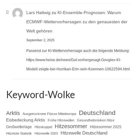
Lars Hattwig
zu
KI-Ensemble-Prognosen: Warum
ECMWF-Wettervorhersagen zu den genauesten der
Welt gehören
September 2, 2025
Passend zur KI-Wettervorhersage auch die folgende Meldung:
https://www.heise.de/news/Gut-vorhergesagt-Googles-KI-
Modell-zeigte-bei-Hurrikan-Erin-sein-Koennen-10622594.html
Keyword-Wolke
Deutschland
Arktis
Ausgetrocknete Flüsse Mitteleuropa
Eisbedeckung Arktis
Frühe Hitzewellen
Gesundheitsrisiken Hitze
Hitzesommer
Großwetterlage
Hitzesommer 2025
Hitzekuppel
Hitzewelle Deutschland
Hitzetote Statistik
Hitzewelle 2003