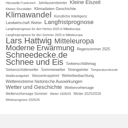
Kleine Eiszeit
Jahrtausendwinter
Hitzewelle Frankreich
Klimadaten Geschichte
Kleines Eiszeitalter
Klimawandel
Künstliche Intelligenz
Langfristprognose
Landwirtschaft Wetter
Langfristprognose für den Herbst 2025 in Mitteleuropa
Langfristprognose für den Sommer 2025 in Mitteleuropa
Lars Hattwig
Mitteleuropa
Moderne Erwärmung
Regensommer 2025
Schneedecke.de
Schnee und Eis
Siebenschläfertag
Sommerwetter
Strengwinter
Siebenschläferwetter
Temperaturrekorde
Wetterbeobachtung
Wasserknappheit
Waldbrandgefahr
Wetterextreme historische Auswirkungen
Wetter und Geschichte
Wettervorhersage
Wettervorhersage Sommer
Winter 2025/2026
Winter 1928/29
Winterprognose 2025/26