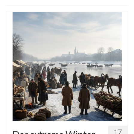
Die Kältepole der Nordhalbkugel: Kanadische
Arktis und Sibirien
Ellesmere Island – Die nördlichste Wildnis
Kanadas
Die Natur der Hudson-Bay und umliegender
Regionen
Die Laptewsee: Die Eisfabrik der Arktis
EisSued
Schneehöhen
Ostsee
Temperaturen in der Arktis und Antarktis
Wetter Arktis Antarktis
17