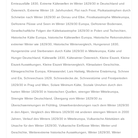
Ernteausfälle 1830
,
Extreme Kältewellen im Winter 1829/30 in Deutschland und
Österreich
,
Extreme Winter 19. Jahrhundert
,
Flut nach Frost
,
Flutkatastrophen durch
Schmelze nach Winter 1829/30 an Donau und Elbe
,
Frostkatastrophe Mitteleuropa
,
Gefrorene Flüsse und Seen im Winter 1829/30 Europa
,
Gefrorener Bodensee
,
Gesellschaftliche Folgen der Kältekatastrophe 1829/30 in Polen und Tschechien
,
Historische Kälte Europa
,
historische Kältewellen Europa
,
Historische Rekonstruktion
extremer Winter wie 1829/30
,
Historische Wintervergleich
,
Hungersnot 1830
,
Hungersnöte und Sterberaten durch Kälte 1829/30 in Mitteleuropa
,
Kälte und
Hunger Deutschland
,
Kältewelle 1830
,
Kältewinter Österreich
,
Kleine Eiszeit
,
Kleine
Eiszeit Auswirkungen
,
Kleine Eiszeit Wintervergleich
,
Klimadaten Geschichte
,
Klimageschichte Europa
,
Klimawandel
,
Lars Hattwig
,
Moderne Erwärmung
,
Schnee
und Eis
,
Schneechaos 1829
,
Schneedecke.de
,
Schneestürme und Frostperioden
1829/30 in Prag und Wien
,
Solare Minimum Kälte
,
Soziale Unruhen durch den
harten Winter 1829/30 in historischen Quellen
,
strenger Winter Mitteleuropa
,
Strengte Winter Deutschland
,
Übergang vom Winter 1829/30 zu
Überschwemmungen im Frühling
,
Umweltveränderungen nach dem Winter 1829/30
in den Alpen
,
Vergleich des Winters 1829/30 mit anderen strengen Wintern in 2000
Jahren
,
Verlauf des Winters 1829/30 in Mitteleuropa
,
Vulkanische Aktivitäten als
Ursache für den Winter 1829/30
,
Vulkanische Einflüsse Winter
,
Wetter und
Geschichte
,
Wetterextreme historische Auswirkungen
,
Winter 1829/30
,
Winter