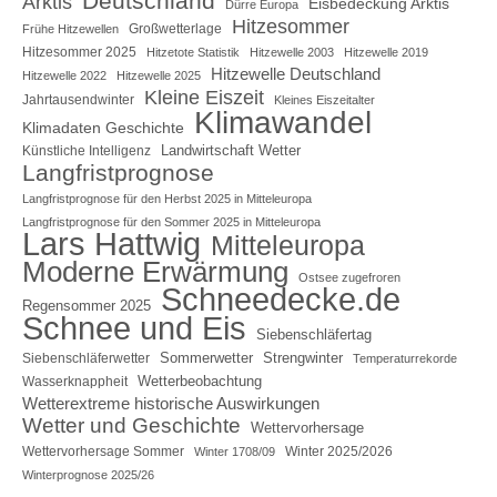
Deutschland
Arktis
Eisbedeckung Arktis
Dürre Europa
Hitzesommer
Großwetterlage
Frühe Hitzewellen
Hitzesommer 2025
Hitzetote Statistik
Hitzewelle 2003
Hitzewelle 2019
Hitzewelle Deutschland
Hitzewelle 2022
Hitzewelle 2025
Kleine Eiszeit
Jahrtausendwinter
Kleines Eiszeitalter
Klimawandel
Klimadaten Geschichte
Landwirtschaft Wetter
Künstliche Intelligenz
Langfristprognose
Langfristprognose für den Herbst 2025 in Mitteleuropa
Langfristprognose für den Sommer 2025 in Mitteleuropa
Lars Hattwig
Mitteleuropa
Moderne Erwärmung
Ostsee zugefroren
Schneedecke.de
Regensommer 2025
Schnee und Eis
Siebenschläfertag
Sommerwetter
Strengwinter
Siebenschläferwetter
Temperaturrekorde
Wetterbeobachtung
Wasserknappheit
Wetterextreme historische Auswirkungen
Wetter und Geschichte
Wettervorhersage
Wettervorhersage Sommer
Winter 2025/2026
Winter 1708/09
Winterprognose 2025/26