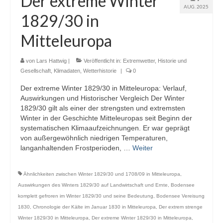
Der extreme Winter
AUG. 2025
Webcams
1829/30 in
Wintersport
Mitteleuropa
Winterdienst
von
Lars Hattwig
|
Veröffentlicht in:
Extremwetter
,
Historie und
Glossar
Gesellschaft
,
Klimadaten
,
Wetterhistorie
|
0
Der extreme Winter 1829/30 in Mitteleuropa: Verlauf,
Datenschutz
Auswirkungen und Historischer Vergleich Der Winter
1829/30 gilt als einer der strengsten und extremsten
Impressum
Winter in der Geschichte Mitteleuropas seit Beginn der
systematischen Klimaaufzeichnungen. Er war geprägt
von außergewöhnlich niedrigen Temperaturen,
langanhaltenden Frostperioden, …
Weiter
Ähnlichkeiten zwischen Winter 1829/30 und 1708/09 in Mitteleuropa
,
Auswirkungen des Winters 1829/30 auf Landwirtschaft und Ernte
,
Bodensee
komplett gefroren im Winter 1829/30 und seine Bedeutung
,
Bodensee Vereisung
1830
,
Chronologie der Kälte im Januar 1830 in Mitteleuropa
,
Der extrem strenge
Winter 1829/30 in Mitteleuropa
,
Der extreme Winter 1829/30 in Mitteleuropa
,