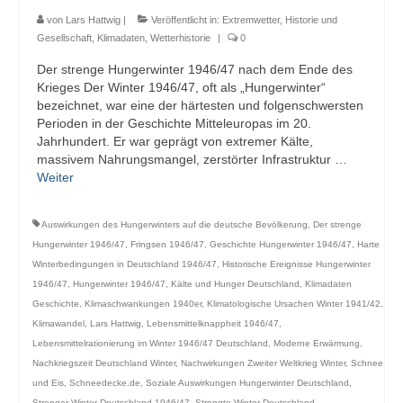
von
Lars Hattwig
|
Veröffentlicht in:
Extremwetter
,
Historie und
Gesellschaft
,
Klimadaten
,
Wetterhistorie
|
0
Der strenge Hungerwinter 1946/47 nach dem Ende des
Krieges Der Winter 1946/47, oft als „Hungerwinter“
bezeichnet, war eine der härtesten und folgenschwersten
Perioden in der Geschichte Mitteleuropas im 20.
Jahrhundert. Er war geprägt von extremer Kälte,
massivem Nahrungsmangel, zerstörter Infrastruktur …
Weiter
Auswirkungen des Hungerwinters auf die deutsche Bevölkerung
,
Der strenge
Hungerwinter 1946/47
,
Fringsen 1946/47
,
Geschichte Hungerwinter 1946/47
,
Harte
Winterbedingungen in Deutschland 1946/47
,
Historische Ereignisse Hungerwinter
1946/47
,
Hungerwinter 1946/47
,
Kälte und Hunger Deutschland
,
Klimadaten
Geschichte
,
Klimaschwankungen 1940er
,
Klimatologische Ursachen Winter 1941/42
,
Klimawandel
,
Lars Hattwig
,
Lebensmittelknappheit 1946/47
,
Lebensmittelrationierung im Winter 1946/47 Deutschland
,
Moderne Erwärmung
,
Nachkriegszeit Deutschland Winter
,
Nachwirkungen Zweiter Weltkrieg Winter
,
Schnee
und Eis
,
Schneedecke.de
,
Soziale Auswirkungen Hungerwinter Deutschland
,
Strenger Winter Deutschland 1946/47
,
Strengte Winter Deutschland
,