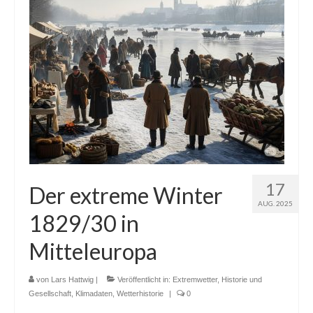
17
Der extreme Winter
AUG. 2025
1829/30 in
Mitteleuropa
von
Lars Hattwig
|
Veröffentlicht in:
Extremwetter
,
Historie und
Gesellschaft
,
Klimadaten
,
Wetterhistorie
|
0