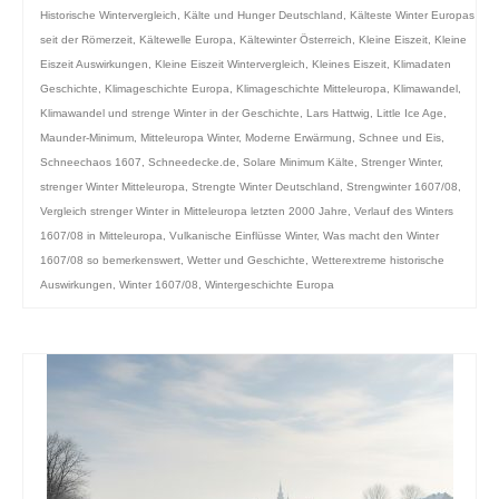
Historische Wintervergleich
,
Kälte und Hunger Deutschland
,
Kälteste Winter Europas
seit der Römerzeit
,
Kältewelle Europa
,
Kältewinter Österreich
,
Kleine Eiszeit
,
Kleine
Eiszeit Auswirkungen
,
Kleine Eiszeit Wintervergleich
,
Kleines Eiszeit
,
Klimadaten
Geschichte
,
Klimageschichte Europa
,
Klimageschichte Mitteleuropa
,
Klimawandel
,
Klimawandel und strenge Winter in der Geschichte
,
Lars Hattwig
,
Little Ice Age
,
Maunder-Minimum
,
Mitteleuropa Winter
,
Moderne Erwärmung
,
Schnee und Eis
,
Schneechaos 1607
,
Schneedecke.de
,
Solare Minimum Kälte
,
Strenger Winter
,
strenger Winter Mitteleuropa
,
Strengte Winter Deutschland
,
Strengwinter 1607/08
,
Vergleich strenger Winter in Mitteleuropa letzten 2000 Jahre
,
Verlauf des Winters
1607/08 in Mitteleuropa
,
Vulkanische Einflüsse Winter
,
Was macht den Winter
1607/08 so bemerkenswert
,
Wetter und Geschichte
,
Wetterextreme historische
Auswirkungen
,
Winter 1607/08
,
Wintergeschichte Europa