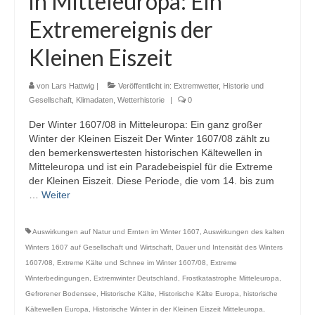
in Mitteleuropa: Ein
Webcams
Extremereignis der
Wintersport
Kleinen Eiszeit
Winterdienst
von
Lars Hattwig
|
Veröffentlicht in:
Extremwetter
,
Historie und
Glossar
Gesellschaft
,
Klimadaten
,
Wetterhistorie
|
0
Der Winter 1607/08 in Mitteleuropa: Ein ganz großer
Datenschutz
Winter der Kleinen Eiszeit Der Winter 1607/08 zählt zu
den bemerkenswertesten historischen Kältewellen in
Impressum
Mitteleuropa und ist ein Paradebeispiel für die Extreme
der Kleinen Eiszeit. Diese Periode, die vom 14. bis zum
…
Weiter
Auswirkungen auf Natur und Ernten im Winter 1607
,
Auswirkungen des kalten
Winters 1607 auf Gesellschaft und Wirtschaft
,
Dauer und Intensität des Winters
1607/08
,
Extreme Kälte und Schnee im Winter 1607/08
,
Extreme
Winterbedingungen
,
Extremwinter Deutschland
,
Frostkatastrophe Mitteleuropa
,
Gefrorener Bodensee
,
Historische Kälte
,
Historische Kälte Europa
,
historische
Kältewellen Europa
,
Historische Winter in der Kleinen Eiszeit Mitteleuropa
,