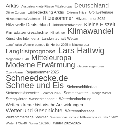
Deutschland
Arktis
Ausgetrocknete Flüsse Mitteleuropa
Eisbedeckung Arktis
Großwetterlage
Dürre Europa
Extreme Hitze
Hitzesommer
Hitzesommer 2025
Hitzeschutzmaßnahmen
Kleine Eiszeit
Hitzewelle Deutschland
Jahrtausendwinter
Klimawandel
Klimadaten Geschichte
Klimakrise
Landwirtschaft Wetter
Künstliche Intelligenz
Langfristige Wetterprognose für Herbst 2025 in Mitteleuropa
Lars Hattwig
Langfristprognose
Mitteleuropa
Megadürre 1540
Moderne Erwärmung
Ostsee zugefroren
Regensommer 2025
Ozon-Alarm
Schneedecke.de
Schnee und Eis
Siebenschläfertag
Sommerwetter
Siebenschläferwetter
Sommer 2025
Strenge Winter
Strengwinter
Wetterbeobachtung
Wasserknappheit
Wetterextreme historische Auswirkungen
Wetter und Geschichte
Wettervorhersage
Wettervorhersage Sommer
Wie war das Klima in Mitteleuropa im Jahr 1540?
Winter 2025/2026
Winter 1739/40
Winter 1962/63