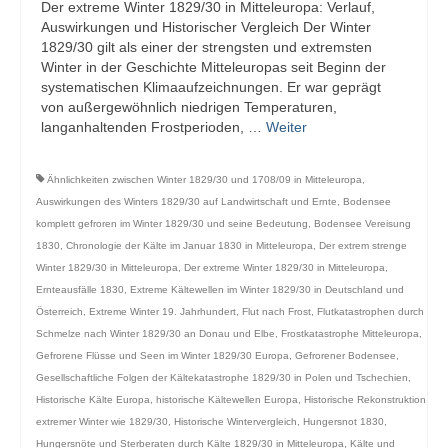
Der extreme Winter 1829/30 in Mitteleuropa: Verlauf,
Auswirkungen und Historischer Vergleich Der Winter
1829/30 gilt als einer der strengsten und extremsten
Winter in der Geschichte Mitteleuropas seit Beginn der
systematischen Klimaaufzeichnungen. Er war geprägt
von außergewöhnlich niedrigen Temperaturen,
langanhaltenden Frostperioden, …
Weiter
Ähnlichkeiten zwischen Winter 1829/30 und 1708/09 in Mitteleuropa
,
Auswirkungen des Winters 1829/30 auf Landwirtschaft und Ernte
,
Bodensee
komplett gefroren im Winter 1829/30 und seine Bedeutung
,
Bodensee Vereisung
1830
,
Chronologie der Kälte im Januar 1830 in Mitteleuropa
,
Der extrem strenge
Winter 1829/30 in Mitteleuropa
,
Der extreme Winter 1829/30 in Mitteleuropa
,
Ernteausfälle 1830
,
Extreme Kältewellen im Winter 1829/30 in Deutschland und
Österreich
,
Extreme Winter 19. Jahrhundert
,
Flut nach Frost
,
Flutkatastrophen durch
Schmelze nach Winter 1829/30 an Donau und Elbe
,
Frostkatastrophe Mitteleuropa
,
Gefrorene Flüsse und Seen im Winter 1829/30 Europa
,
Gefrorener Bodensee
,
Gesellschaftliche Folgen der Kältekatastrophe 1829/30 in Polen und Tschechien
,
Historische Kälte Europa
,
historische Kältewellen Europa
,
Historische Rekonstruktion
extremer Winter wie 1829/30
,
Historische Wintervergleich
,
Hungersnot 1830
,
Hungersnöte und Sterberaten durch Kälte 1829/30 in Mitteleuropa
,
Kälte und