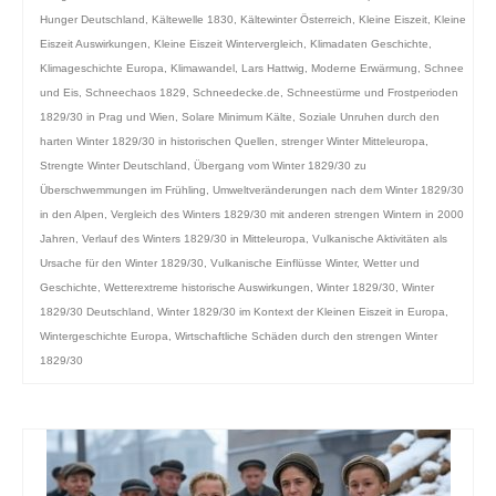
Hunger Deutschland
,
Kältewelle 1830
,
Kältewinter Österreich
,
Kleine Eiszeit
,
Kleine
Eiszeit Auswirkungen
,
Kleine Eiszeit Wintervergleich
,
Klimadaten Geschichte
,
Klimageschichte Europa
,
Klimawandel
,
Lars Hattwig
,
Moderne Erwärmung
,
Schnee
und Eis
,
Schneechaos 1829
,
Schneedecke.de
,
Schneestürme und Frostperioden
1829/30 in Prag und Wien
,
Solare Minimum Kälte
,
Soziale Unruhen durch den
harten Winter 1829/30 in historischen Quellen
,
strenger Winter Mitteleuropa
,
Strengte Winter Deutschland
,
Übergang vom Winter 1829/30 zu
Überschwemmungen im Frühling
,
Umweltveränderungen nach dem Winter 1829/30
in den Alpen
,
Vergleich des Winters 1829/30 mit anderen strengen Wintern in 2000
Jahren
,
Verlauf des Winters 1829/30 in Mitteleuropa
,
Vulkanische Aktivitäten als
Ursache für den Winter 1829/30
,
Vulkanische Einflüsse Winter
,
Wetter und
Geschichte
,
Wetterextreme historische Auswirkungen
,
Winter 1829/30
,
Winter
1829/30 Deutschland
,
Winter 1829/30 im Kontext der Kleinen Eiszeit in Europa
,
Wintergeschichte Europa
,
Wirtschaftliche Schäden durch den strengen Winter
1829/30