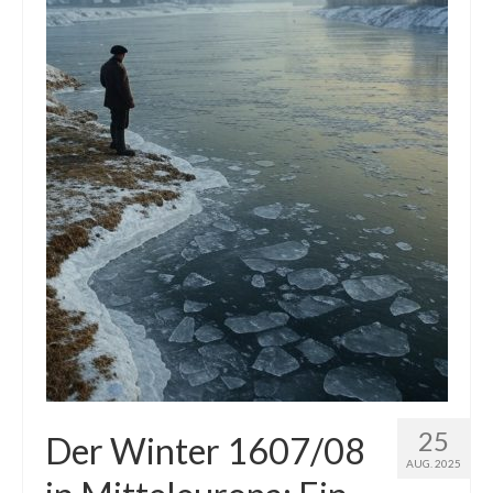
Die Kältepole der Nordhalbkugel: Kanadische
Arktis und Sibirien
Ellesmere Island – Die nördlichste Wildnis
Kanadas
Die Natur der Hudson-Bay und umliegender
Regionen
Die Laptewsee: Die Eisfabrik der Arktis
EisSued
Schneehöhen
Ostsee
Temperaturen in der Arktis und Antarktis
25
Der Winter 1607/08
AUG. 2025
Wetter Arktis Antarktis