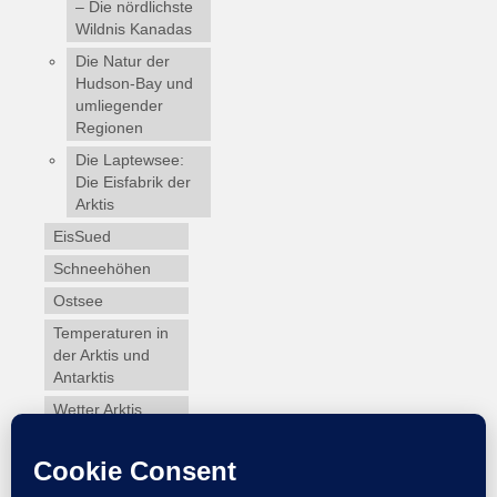
– Die nördlichste
Wildnis Kanadas
Die Natur der
Hudson-Bay und
umliegender
Regionen
Die Laptewsee:
Die Eisfabrik der
Arktis
EisSued
Schneehöhen
Ostsee
Temperaturen in
der Arktis und
Antarktis
Wetter Arktis
Antarktis
Webcams
Wintersport