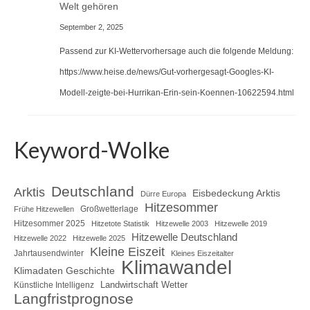
Welt gehören
September 2, 2025
Passend zur KI-Wettervorhersage auch die folgende Meldung:
https://www.heise.de/news/Gut-vorhergesagt-Googles-KI-
Modell-zeigte-bei-Hurrikan-Erin-sein-Koennen-10622594.html
Keyword-Wolke
Deutschland
Arktis
Eisbedeckung Arktis
Dürre Europa
Hitzesommer
Großwetterlage
Frühe Hitzewellen
Hitzesommer 2025
Hitzetote Statistik
Hitzewelle 2003
Hitzewelle 2019
Hitzewelle Deutschland
Hitzewelle 2022
Hitzewelle 2025
Kleine Eiszeit
Jahrtausendwinter
Kleines Eiszeitalter
Klimawandel
Klimadaten Geschichte
Landwirtschaft Wetter
Künstliche Intelligenz
Langfristprognose