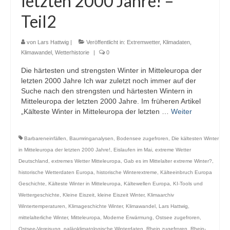
letzten 2000 Jahre! –
Webcams
Teil2
Wintersport
von
Lars Hattwig
|
Veröffentlicht in:
Extremwetter
,
Klimadaten
,
Winterdienst
Klimawandel
,
Wetterhistorie
|
0
Die härtesten und strengsten Winter in Mitteleuropa der
Glossar
letzten 2000 Jahre Ich war zuletzt noch immer auf der
Suche nach den strengsten und härtesten Wintern in
Datenschutz
Mitteleuropa der letzten 2000 Jahre. Im früheren Artikel
„Kälteste Winter in Mitteleuropa der letzten …
Weiter
Impressum
Barbareneinfällen
,
Baumringanalysen
,
Bodensee zugefroren
,
Die kältesten Winter
in Mitteleuropa der letzten 2000 Jahre!
,
Eislaufen im Mai
,
extreme Wetter
Deutschland
,
extremes Wetter Mitteleuropa
,
Gab es im Mittelalter extreme Winter?
,
historische Wetterdaten Europa
,
historische Winterextreme
,
Kälteeinbruch Europa
Geschichte
,
Kälteste Winter in Mitteleuropa
,
Kältewellen Europa
,
KI-Tools und
Wettergeschichte
,
Kleine Eiszeit
,
kleine Eiszeit Winter
,
Klimaarchiv
Wintertemperaturen
,
Klimageschichte Winter
,
Klimawandel
,
Lars Hattwig
,
mittelalterliche Winter
,
Mitteleuropa
,
Moderne Erwärmung
,
Ostsee zugefroren
,
Ostsee-Vereisung
,
paläoklimatologische Winterdaten
,
Rhein zugefroren
,
Rhein-