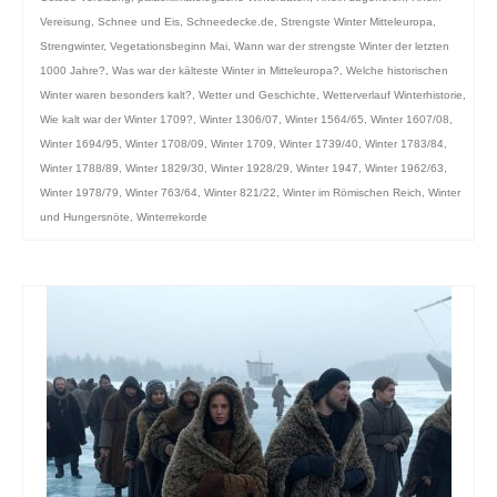
Vereisung
,
Schnee und Eis
,
Schneedecke.de
,
Strengste Winter Mitteleuropa
,
Strengwinter
,
Vegetationsbeginn Mai
,
Wann war der strengste Winter der letzten
1000 Jahre?
,
Was war der kälteste Winter in Mitteleuropa?
,
Welche historischen
Winter waren besonders kalt?
,
Wetter und Geschichte
,
Wetterverlauf Winterhistorie
,
Wie kalt war der Winter 1709?
,
Winter 1306/07
,
Winter 1564/65
,
Winter 1607/08
,
Winter 1694/95
,
Winter 1708/09
,
Winter 1709
,
Winter 1739/40
,
Winter 1783/84
,
Winter 1788/89
,
Winter 1829/30
,
Winter 1928/29
,
Winter 1947
,
Winter 1962/63
,
Winter 1978/79
,
Winter 763/64
,
Winter 821/22
,
Winter im Römischen Reich
,
Winter
und Hungersnöte
,
Winterrekorde