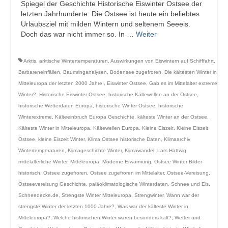
Spiegel der Geschichte Historische Eiswinter Ostsee der
letzten Jahrhunderte. Die Ostsee ist heute ein beliebtes
Urlaubsziel mit milden Wintern und seltenem Seeeis.
Doch das war nicht immer so. In …
Weiter
Arktis
,
arktische Wintertemperaturen
,
Auswirkungen von Eiswintern auf Schifffahrt
,
Barbareneinfällen
,
Baumringanalysen
,
Bodensee zugefroren
,
Die kältesten Winter in
Mitteleuropa der letzten 2000 Jahre!
,
Eiswinter Ostsee
,
Gab es im Mittelalter extreme
Winter?
,
Historische Eiswinter Ostsee
,
historische Kältewellen an der Ostsee
,
historische Wetterdaten Europa
,
historische Winter Ostsee
,
historische
Winterextreme
,
Kälteeinbruch Europa Geschichte
,
kälteste Winter an der Ostsee
,
Kälteste Winter in Mitteleuropa
,
Kältewellen Europa
,
Kleine Eiszeit
,
Kleine Eiszeit
Ostsee
,
kleine Eiszeit Winter
,
Klima Ostsee historische Daten
,
Klimaarchiv
Wintertemperaturen
,
Klimageschichte Winter
,
Klimawandel
,
Lars Hattwig
,
mittelalterliche Winter
,
Mitteleuropa
,
Moderne Erwärmung
,
Ostsee Winter Bilder
historisch
,
Ostsee zugefroren
,
Ostsee zugefroren im Mittelalter
,
Ostsee-Vereisung
,
Ostseevereisung Geschichte
,
paläoklimatologische Winterdaten
,
Schnee und Eis
,
Schneedecke.de
,
Strengste Winter Mitteleuropa
,
Strengwinter
,
Wann war der
strengste Winter der letzten 1000 Jahre?
,
Was war der kälteste Winter in
Mitteleuropa?
,
Welche historischen Winter waren besonders kalt?
,
Wetter und