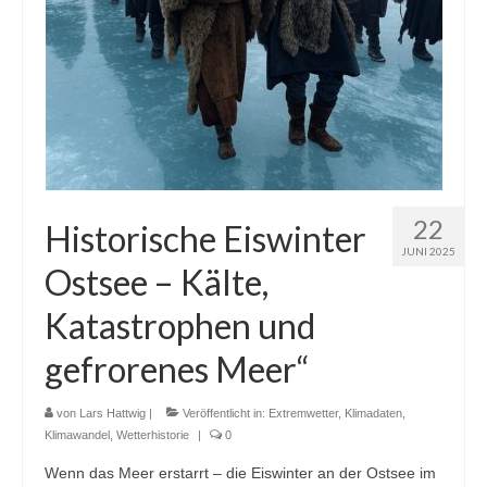
22
Historische Eiswinter
JUNI 2025
Ostsee – Kälte,
Katastrophen und
gefrorenes Meer“
von
Lars Hattwig
|
Veröffentlicht in:
Extremwetter
,
Klimadaten
,
Klimawandel
,
Wetterhistorie
|
0
Wenn das Meer erstarrt – die Eiswinter an der Ostsee im