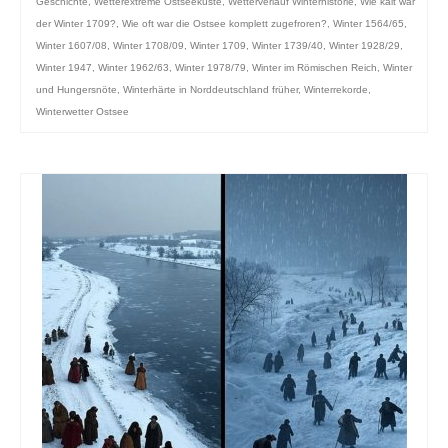
Geschichte
,
Wetterextreme Ostseeküste
,
Wetterverlauf Winterhistorie
,
Wie kalt war
der Winter 1709?
,
Wie oft war die Ostsee komplett zugefroren?
,
Winter 1564/65
,
Winter 1607/08
,
Winter 1708/09
,
Winter 1709
,
Winter 1739/40
,
Winter 1928/29
,
Winter 1947
,
Winter 1962/63
,
Winter 1978/79
,
Winter im Römischen Reich
,
Winter
und Hungersnöte
,
Winterhärte in Norddeutschland früher
,
Winterrekorde
,
Winterwetter Ostsee