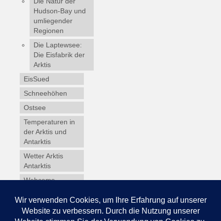
Die Natur der
Hudson-Bay und
umliegender
Regionen
Die Laptewsee:
Die Eisfabrik der
Arktis
EisSued
Schneehöhen
Ostsee
Temperaturen in
der Arktis und
Antarktis
Wetter Arktis
Antarktis
Webcams
Wintersport
Winterdienst