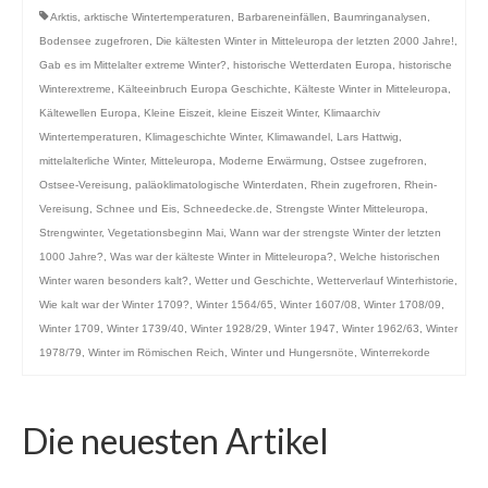
Arktis
,
arktische Wintertemperaturen
,
Barbareneinfällen
,
Baumringanalysen
,
Bodensee zugefroren
,
Die kältesten Winter in Mitteleuropa der letzten 2000 Jahre!
,
Gab es im Mittelalter extreme Winter?
,
historische Wetterdaten Europa
,
historische
Winterextreme
,
Kälteeinbruch Europa Geschichte
,
Kälteste Winter in Mitteleuropa
,
Kältewellen Europa
,
Kleine Eiszeit
,
kleine Eiszeit Winter
,
Klimaarchiv
Wintertemperaturen
,
Klimageschichte Winter
,
Klimawandel
,
Lars Hattwig
,
mittelalterliche Winter
,
Mitteleuropa
,
Moderne Erwärmung
,
Ostsee zugefroren
,
Ostsee-Vereisung
,
paläoklimatologische Winterdaten
,
Rhein zugefroren
,
Rhein-
Vereisung
,
Schnee und Eis
,
Schneedecke.de
,
Strengste Winter Mitteleuropa
,
Strengwinter
,
Vegetationsbeginn Mai
,
Wann war der strengste Winter der letzten
1000 Jahre?
,
Was war der kälteste Winter in Mitteleuropa?
,
Welche historischen
Winter waren besonders kalt?
,
Wetter und Geschichte
,
Wetterverlauf Winterhistorie
,
Wie kalt war der Winter 1709?
,
Winter 1564/65
,
Winter 1607/08
,
Winter 1708/09
,
Winter 1709
,
Winter 1739/40
,
Winter 1928/29
,
Winter 1947
,
Winter 1962/63
,
Winter
1978/79
,
Winter im Römischen Reich
,
Winter und Hungersnöte
,
Winterrekorde
Die neuesten Artikel