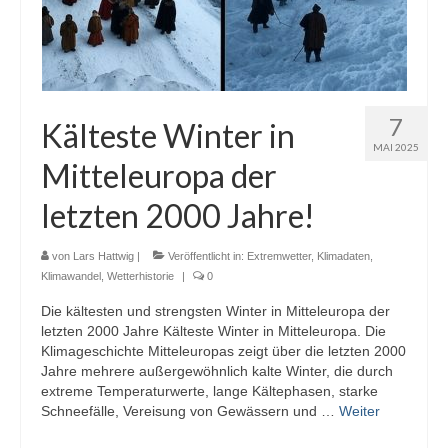
7
Kälteste Winter in
MAI 2025
Mitteleuropa der
letzten 2000 Jahre!
von
Lars Hattwig
|
Veröffentlicht in:
Extremwetter
,
Klimadaten
,
Klimawandel
,
Wetterhistorie
|
0
Die kältesten und strengsten Winter in Mitteleuropa der
letzten 2000 Jahre Kälteste Winter in Mitteleuropa. Die
Klimageschichte Mitteleuropas zeigt über die letzten 2000
Jahre mehrere außergewöhnlich kalte Winter, die durch
extreme Temperaturwerte, lange Kältephasen, starke
Schneefälle, Vereisung von Gewässern und …
Weiter