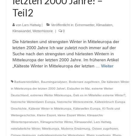
letzten 2000 Jahre! –
Webcams
Teil2
Wintersport
von
Lars Hattwig
|
Veröffentlicht in:
Extremwetter
,
Klimadaten
,
Winterdienst
Klimawandel
,
Wetterhistorie
|
0
Die härtesten und strengsten Winter in Mitteleuropa der
Glossar
letzten 2000 Jahre Ich war zuletzt noch immer auf der
Suche nach den strengsten und härtesten Wintern in
Datenschutz
Mitteleuropa der letzten 2000 Jahre. Im früheren Artikel
„Kälteste Winter in Mitteleuropa der letzten …
Weiter
Impressum
Barbareneinfällen
,
Baumringanalysen
,
Bodensee zugefroren
,
Die kältesten Winter
in Mitteleuropa der letzten 2000 Jahre!
,
Eislaufen im Mai
,
extreme Wetter
Deutschland
,
extremes Wetter Mitteleuropa
,
Gab es im Mittelalter extreme Winter?
,
historische Wetterdaten Europa
,
historische Winterextreme
,
Kälteeinbruch Europa
Geschichte
,
Kälteste Winter in Mitteleuropa
,
Kältewellen Europa
,
KI-Tools und
Wettergeschichte
,
Kleine Eiszeit
,
kleine Eiszeit Winter
,
Klimaarchiv
Wintertemperaturen
,
Klimageschichte Winter
,
Klimawandel
,
Lars Hattwig
,
mittelalterliche Winter
,
Mitteleuropa
,
Moderne Erwärmung
,
Ostsee zugefroren
,
Ostsee-Vereisung
,
paläoklimatologische Winterdaten
,
Rhein zugefroren
,
Rhein-