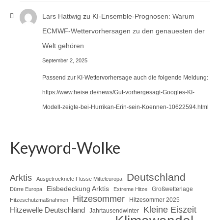
Lars Hattwig
zu
KI-Ensemble-Prognosen: Warum
ECMWF-Wettervorhersagen zu den genauesten der
Welt gehören
September 2, 2025
Passend zur KI-Wettervorhersage auch die folgende Meldung:
https://www.heise.de/news/Gut-vorhergesagt-Googles-KI-
Modell-zeigte-bei-Hurrikan-Erin-sein-Koennen-10622594.html
Keyword-Wolke
Deutschland
Arktis
Ausgetrocknete Flüsse Mitteleuropa
Eisbedeckung Arktis
Großwetterlage
Dürre Europa
Extreme Hitze
Hitzesommer
Hitzesommer 2025
Hitzeschutzmaßnahmen
Kleine Eiszeit
Hitzewelle Deutschland
Jahrtausendwinter