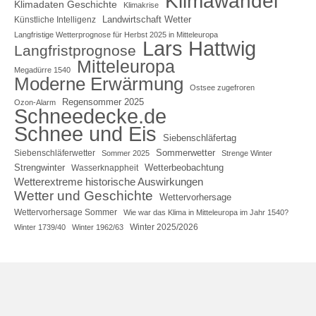
Klimawandel
Klimadaten Geschichte
Klimakrise
Landwirtschaft Wetter
Künstliche Intelligenz
Langfristige Wetterprognose für Herbst 2025 in Mitteleuropa
Lars Hattwig
Langfristprognose
Mitteleuropa
Megadürre 1540
Moderne Erwärmung
Ostsee zugefroren
Regensommer 2025
Ozon-Alarm
Schneedecke.de
Schnee und Eis
Siebenschläfertag
Sommerwetter
Siebenschläferwetter
Sommer 2025
Strenge Winter
Strengwinter
Wetterbeobachtung
Wasserknappheit
Wetterextreme historische Auswirkungen
Wetter und Geschichte
Wettervorhersage
Wettervorhersage Sommer
Wie war das Klima in Mitteleuropa im Jahr 1540?
Winter 2025/2026
Winter 1739/40
Winter 1962/63