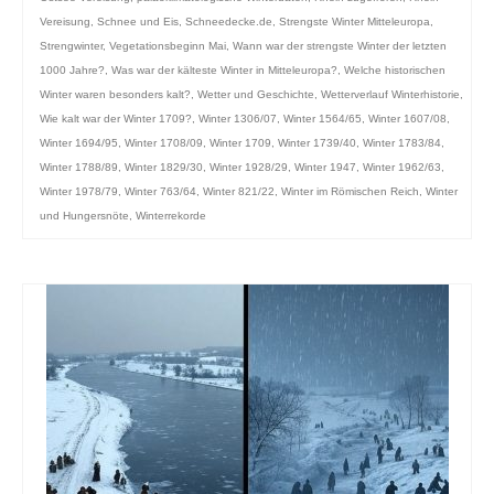
Vereisung
,
Schnee und Eis
,
Schneedecke.de
,
Strengste Winter Mitteleuropa
,
Strengwinter
,
Vegetationsbeginn Mai
,
Wann war der strengste Winter der letzten
1000 Jahre?
,
Was war der kälteste Winter in Mitteleuropa?
,
Welche historischen
Winter waren besonders kalt?
,
Wetter und Geschichte
,
Wetterverlauf Winterhistorie
,
Wie kalt war der Winter 1709?
,
Winter 1306/07
,
Winter 1564/65
,
Winter 1607/08
,
Winter 1694/95
,
Winter 1708/09
,
Winter 1709
,
Winter 1739/40
,
Winter 1783/84
,
Winter 1788/89
,
Winter 1829/30
,
Winter 1928/29
,
Winter 1947
,
Winter 1962/63
,
Winter 1978/79
,
Winter 763/64
,
Winter 821/22
,
Winter im Römischen Reich
,
Winter
und Hungersnöte
,
Winterrekorde