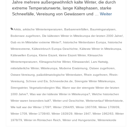
Jahre mehrere außergewöhnlich kalte Winter, die durch
extreme Temperaturwerte, lange Kältephasen, starke
Schneefälle, Vereisung von Gewässern und …
Weiter
Arktis
,
arktische Wintertemperaturen
,
Barbareneinfällen
,
Baumringanalysen
,
Bodensee zugefroren
,
Die kältesten Winter in Mitteleuropa der letzten 2000 Jahre!
,
Gab es im Mittelalter extreme Winter?
,
historische Wetterdaten Europa
,
historische
Winterextreme
,
Kälteeinbruch Europa Geschichte
,
Kälteste Winter in Mitteleuropa
,
Kältewellen Europa
,
Kleine Eiszeit
,
kleine Eiszeit Winter
,
Klimaarchiv
Wintertemperaturen
,
Klimageschichte Winter
,
Klimawandel
,
Lars Hattwig
,
mittelalterliche Winter
,
Mitteleuropa
,
Moderne Erwärmung
,
Ostsee zugefroren
,
Ostsee-Vereisung
,
paläoklimatologische Winterdaten
,
Rhein zugefroren
,
Rhein-
Vereisung
,
Schnee und Eis
,
Schneedecke.de
,
Strengste Winter Mitteleuropa
,
Strengwinter
,
Vegetationsbeginn Mai
,
Wann war der strengste Winter der letzten
1000 Jahre?
,
Was war der kälteste Winter in Mitteleuropa?
,
Welche historischen
Winter waren besonders kalt?
,
Wetter und Geschichte
,
Wetterverlauf Winterhistorie
,
Wie kalt war der Winter 1709?
,
Winter 1564/65
,
Winter 1607/08
,
Winter 1708/09
,
Winter 1709
,
Winter 1739/40
,
Winter 1928/29
,
Winter 1947
,
Winter 1962/63
,
Winter
1978/79
,
Winter im Römischen Reich
,
Winter und Hungersnöte
,
Winterrekorde