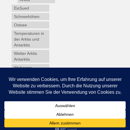
EisSued
Schneehöhen
Ostsee
Temperaturen in
der Arktis und
Antarktis
Wetter Arktis
Antarktis
Webcams
Wintersport
Winterdienst
Glossar
Datenschutz
Impressum
© 2026 Schneedecke.de - WordPress Theme by
Kadence WP