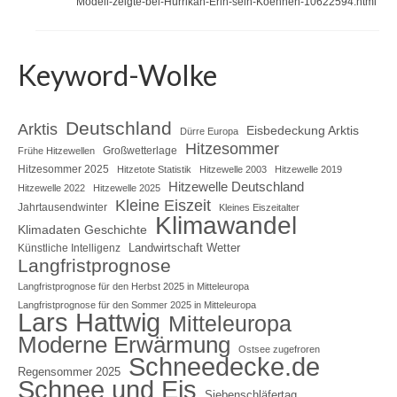
Modell-zeigte-bei-Hurrikan-Erin-sein-Koennen-10622594.html
Keyword-Wolke
Deutschland
Arktis
Eisbedeckung Arktis
Dürre Europa
Hitzesommer
Großwetterlage
Frühe Hitzewellen
Hitzesommer 2025
Hitzetote Statistik
Hitzewelle 2003
Hitzewelle 2019
Hitzewelle Deutschland
Hitzewelle 2022
Hitzewelle 2025
Kleine Eiszeit
Jahrtausendwinter
Kleines Eiszeitalter
Klimawandel
Klimadaten Geschichte
Landwirtschaft Wetter
Künstliche Intelligenz
Langfristprognose
Langfristprognose für den Herbst 2025 in Mitteleuropa
Langfristprognose für den Sommer 2025 in Mitteleuropa
Lars Hattwig
Mitteleuropa
Moderne Erwärmung
Ostsee zugefroren
Schneedecke.de
Regensommer 2025
Schnee und Eis
Siebenschläfertag