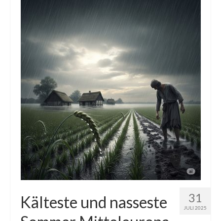
Die Kältepole der Nordhalbkugel: Kanadische
Arktis und Sibirien
Ellesmere Island – Die nördlichste Wildnis
Kanadas
Die Natur der Hudson-Bay und umliegender
Regionen
Die Laptewsee: Die Eisfabrik der Arktis
EisSued
Schneehöhen
Ostsee
Temperaturen in der Arktis und Antarktis
31
Kälteste und nasseste
JULI 2025
Wetter Arktis Antarktis