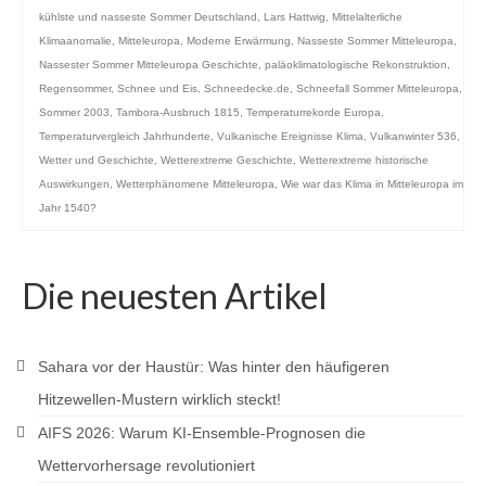
kühlste und nasseste Sommer Deutschland
,
Lars Hattwig
,
Mittelalterliche
Klimaanomalie
,
Mitteleuropa
,
Moderne Erwärmung
,
Nasseste Sommer Mitteleuropa
,
Nassester Sommer Mitteleuropa Geschichte
,
paläoklimatologische Rekonstruktion
,
Regensommer
,
Schnee und Eis
,
Schneedecke.de
,
Schneefall Sommer Mitteleuropa
,
Sommer 2003
,
Tambora-Ausbruch 1815
,
Temperaturrekorde Europa
,
Temperaturvergleich Jahrhunderte
,
Vulkanische Ereignisse Klima
,
Vulkanwinter 536
,
Wetter und Geschichte
,
Wetterextreme Geschichte
,
Wetterextreme historische
Auswirkungen
,
Wetterphänomene Mitteleuropa
,
Wie war das Klima in Mitteleuropa im
Jahr 1540?
Die neuesten Artikel
Sahara vor der Haustür: Was hinter den häufigeren
Hitzewellen-Mustern wirklich steckt!
AIFS 2026: Warum KI-Ensemble-Prognosen die
Wettervorhersage revolutioniert