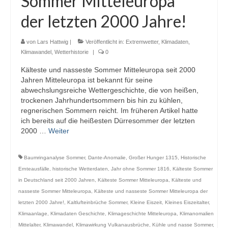
Sommer Mitteleuropa
Webcams
der letzten 2000 Jahre!
Wintersport
von
Lars Hattwig
|
Veröffentlicht in:
Extremwetter
,
Klimadaten
,
Winterdienst
Klimawandel
,
Wetterhistorie
|
0
Kälteste und nasseste Sommer Mitteleuropa seit 2000
Glossar
Jahren Mitteleuropa ist bekannt für seine
abwechslungsreiche Wettergeschichte, die von heißen,
Datenschutz
trockenen Jahrhundertsommern bis hin zu kühlen,
regnerischen Sommern reicht. Im früheren Artikel hatte
Impressum
ich bereits auf die heißesten Dürresommer der letzten
2000 …
Weiter
Baumringanalyse Sommer
,
Dante-Anomalie
,
Großer Hunger 1315
,
Historische
Ernteausfälle
,
historische Wetterdaten
,
Jahr ohne Sommer 1816
,
Kälteste Sommer
in Deutschland seit 2000 Jahren
,
Kälteste Sommer Mitteleuropa
,
Kälteste und
nasseste Sommer Mitteleuropa
,
Kälteste und nasseste Sommer Mitteleuropa der
letzten 2000 Jahre!
,
Kaltlufteinbrüche Sommer
,
Kleine Eiszeit
,
Kleines Eiszeitalter
,
Klimaanlage
,
Klimadaten Geschichte
,
Klimageschichte Mitteleuropa
,
Klimanomalien
Mittelalter
,
Klimawandel
,
Klimawirkung Vulkanausbrüche
,
Kühle und nasse Sommer
,