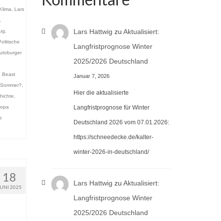
Klima
,
Lars
,
Lars Hattwig
zu
Aktualisiert:
ug
,
Politische
Langfristprognose Winter
utoburger
2025/2026 Deutschland
 Beast
Januar 7, 2026
g Sommer?
,
Hier die aktualisierte
hichte
,
ropa
Langfristprognose für Winter
e
Deutschland 2026 vom 07.01.2026:
https://schneedecke.de/kalter-
winter-2026-in-deutschland/
18
Lars Hattwig
zu
Aktualisiert:
JUNI 2025
Langfristprognose Winter
2025/2026 Deutschland