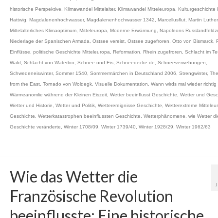
historische Perspektive
,
Klimawandel Mittelalter
,
Klimawandel Mitteleuropa
,
Kulturgeschichte 
Hattwig
,
Magdalenenhochwasser
,
Magdalenenhochwasser 1342
,
Marcellusflut
,
Martin Luther
Mittelalterliches Klimaoptimum
,
Mitteleuropa
,
Moderne Erwärmung
,
Napoleons Russlandfeldz
Niederlage der Spanischen Armada
,
Ostsee vereist
,
Ostsee zugefroren
,
Otto von Bismarck
,
Einflüsse
,
politische Geschichte Mitteleuropa
,
Reformation
,
Rhein zugefroren
,
Schlacht im Te
Wald
,
Schlacht von Waterloo
,
Schnee und Eis
,
Schneedecke.de
,
Schneeverwehungen
,
Schwedeneiswinter
,
Sommer 1540
,
Sommermärchen in Deutschland 2006
,
Strengwinter
,
The
from the East
,
Tornado von Woldegk
,
Visuelle Dokumentation
,
Wann wirds mal wieder richti
Wärmeanomlie während der Kleinen Eiszeit
,
Wetter beeinflusst Geschichte
,
Wetter und Gesc
Wetter und Historie
,
Wetter und Politik
,
Wetterereignisse Geschichte
,
Wetterextreme Mitteleu
Geschichte
,
Wetterkatastrophen beeinflussten Geschichte
,
Wetterphänomene
,
wie Wetter di
Geschichte veränderte
,
Winter 1708/09
,
Winter 1739/40
,
Winter 1928/29
,
Winter 1962/63
Wie das Wetter die
Französische Revolution
beeinflusste: Eine historische