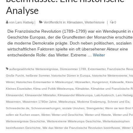
Analyse
von
Lars Hattwig
|
Veröffentlicht in:
Klimadaten
,
Wetterhistorie
|
0
Die Französische Revolution (1789–1799) war ein Wendepunkt in 
Geschichte Europas, der die Grundfesten der Monarchie erschütte
die moderne Demokratie prägte. Doch neben politischen, sozialen
wirtschaftlichen Faktoren spielte ein oft übersehener Akteur eine
entscheidende Rolle: das Wetter. Extreme …
Weiter
außergewöhnliche Wetterereignisse
,
Dürresommer 1788
,
Extremwetter
,
Französische Revo
Große Furcht
,
heißeste Sommer
,
historische Dürren in Europa
,
historische Wetterextreme
,
hi
Winter
,
Historisches Extremwetter in Mitteleuropa!
,
Hitzewellen
,
Hungersnot
,
Kältewelle
,
Klein
Kleines Eiszeitalter
,
Klima und Politik Mitteleuropa
,
Klimakrise
,
Klimakrise und Französische R
Klimawandel
,
Klimawandel Mittelalter
,
Klimawandel Mitteleuropa
,
Laki-Ausbruch
,
Lars Hattwig
Missernten
,
Missernten 1780er Jahre
,
Mitteleuropa
,
Moderne Erwärmung
,
Schnee und Eis
,
Schneedecke.de
,
Schneeverwehungen
,
soziale Unruhen
,
Strengwinter
,
Wenn sie kein Brot
sollen sie Kuchen essen
,
Wetter
,
Wetter und Geschichte
,
Wetter und Historie
,
Wetter und Poli
Wetterereignisse Geschichte
,
Wetterextreme Mitteleuropa Geschichte
,
Wetterkatastrophen
beeinflussten Geschichte
,
Wie das Wetter die Französische Revolution beeinflusste
,
Winter 