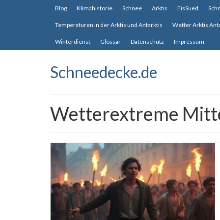
Blog
Klimahistorie
Schnee
Arktis
EisSued
Sch
Temperaturen in der Arktis und Antarktis
Wetter Arktis Ant
Winterdienst
Glossar
Datenschutz
Impressum
Schneedecke.de
Wetterextreme Mitt