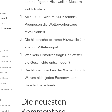
,
den häufigeren Hitzewellen-Mustern
wirklich steckt!
a mit
AIFS 2026: Warum KI-Ensemble-
r und
k von
Prognosen die Wettervorhersage
ch eine
revolutioniert
Die historische extreme Hitzewelle Juni
2026 in Mitteleuropa!
a
,
Dante-
Was kein Historiker fragt: Hat Wetter
,
Erik der
teleuropa
die Geschichte entschieden?
hwemmung
Die blinden Flecken der Wetterchronik:
orische
Warum nicht jedes Extremwetter
influss
,
orische
Geschichte schrieb
ngerwinter
,
Die neuesten
I-
im Wandel
,
Kommentare
awandel