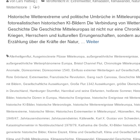
von
Lars Hattwig
|
Veröffentlicht in:
Extremwetter
,
Klimadaten
,
Klimawandel
,
Natur
Wetterhistorie
|
0
Historische Wetterextreme und politische Umbrüche in Mitteleurop
fotorealistischen historischen KI-Bildern Die Verbindung von Wette
Geschichte Die Geschichte Mitteleuropas ist nicht nur eine Chroni
Kriegen, Herrschern und kulturellen Errungenschaften, sondern au
Erzählung über die Kräfte der Natur, …
Weiter
Allerheiligenflut
,
Ausgetrocknete Flüsse Mitteleuropa
,
außergewöhnliche Wetterereignisse
,
außergewöhnliche Wetterphänomene Europa
,
Bristol Channel Flut
,
Chronologie Mitteleurop
Anomalie
,
Dürresommer
,
Dürresommer 1540
,
Einfluss extremer Wetterlagen auf Gesellschaft
Rote Grönland
,
Extremwetter
,
Französische Revolution
,
Gang nach Canossa
,
Geschichte Mit
mit Bildern
,
Gesellschaftliche Auswirkungen
,
Große Flut 1342 Auswirkungen
,
größte Übersc
in Deutschland
,
Hamburger Sturmflut
,
Hannibal und seine Elefanten
,
heißeste Sommer
,
Hist
Bilder
,
historische Dürren in Europa
,
Historische Ereignisse
,
historische Ereignisse mit Wettere
historische KI-Bilder
,
historische Meteorologie
,
historische Wetterereignisse Mitteleuropa
,
hist
Wetterextreme
,
historische Winter
,
Historisches Extremwetter in Mitteleuropa!
,
Hitzewellen
,
Hu
1946/47
,
Jahrtausendsommer
,
Jahrtausendwinter
,
Kältewelle
,
Karl X. Gustav von Schweden
Katastrophenwinter in Norddeutschland 1978/79
,
Katharina die Große
,
KI-Bilder historisch
,
K
generierte historische Bilder
,
Kleine Eiszeit
,
Klima und Gesellschaft
,
Klima und Gesellschaft 
Klima und Politik Mitteleuropa
,
Klimageschichte
,
Klimawandel
,
Klimawandel Geschichte
,
Klim