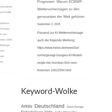
Prognosen: Warum ECMWF-
phenwinter
Wettervorhersagen zu den
und Politik
genauesten der Welt gehören
aoptimum
,
September 2, 2025
n Armada
,
Passend zur KI-Wettervorhersage
ht von
mmer 1540
,
auch die folgende Meldung:
 Woldegk
,
https://www.heise.de/news/Gut-
 und
vorhergesagt-Googles-KI-Modell-
reme
ter
zeigte-bei-Hurrikan-Erin-sein-
Koennen-10622594.html
Keyword-Wolke
Deutschland
Arktis
Dürre Europa
Eisbedeckung Arktis
Frühe Hitzewellen