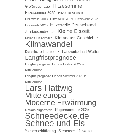
Hitzesommer
Großwetterlage
Hitzesommer 2025
Hitzetote Statistik
Hitzewelle 2003
Hitzewelle 2019
Hitzewelle 2022
Hitzewelle Deutschland
Hitzewelle 2025
Kleine Eiszeit
Jahrtausendwinter
Klimadaten Geschichte
Kleines Eiszeitalter
Klimawandel
Landwirtschaft Wetter
Künstliche Intelligenz
Langfristprognose
Langfristprognose für den Herbst 2025 in
Mitteleuropa
Langfristprognose für den Sommer 2025 in
Mitteleuropa
Lars Hattwig
Mitteleuropa
Moderne Erwärmung
Regensommer 2025
Ostsee zugefroren
Schneedecke.de
Schnee und Eis
Siebenschläfertag
Siebenschläferwetter