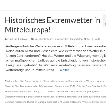
Historisches Extremwetter in
Mitteleuropa!
von
Lars Hattwig
|
Veröffentlicht in:
Extremwetter
,
Klimadaten
,
Natur
|
0
Außergewöhnliche Wetterereignisse in Mitteleuropa: Eine beeindr
Reise durch Klima und Geschichte Wie extrem war das Wetter in 
letzten Jahrhunderten? Hat das Wetter und die Witterung womögli
einen maßgeblichen Einfluss auf die Entscheidung von historische
Ereignissen gehabt? Die Webseite lars-hattwig.de/aussergewoehnl
wetterereignisse-in-mitteleuropa …
Weiter
Allerheiligenflut
,
Ausgetrocknete Flüsse Mitteleuropa
,
außergewöhnliche Wetterereignisse
,
Channel Flut
,
Dante-Anomalie
,
Dürresommer
,
Dürresommer 1540
,
Erik der Rote Grönland
,
Ex
Französische Revolution
,
Gang nach Canossa
,
Große Flut 1342 Auswirkungen
,
größte
Überschwemmung in Deutschland
,
Hamburger Sturmflut
,
Hannibal und seine Elefanten
,
heiß
Sommer
,
historische Dürren in Europa
,
historische KI-Bilder
,
historische Wetterextreme
,
histor