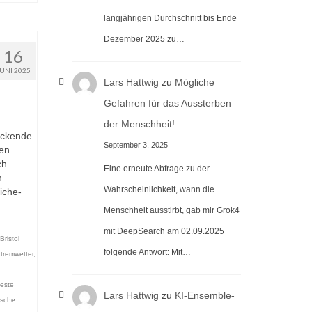
langjährigen Durchschnitt bis Ende
Dezember 2025 zu…
16
JUNI 2025
Lars Hattwig
zu
Mögliche
Gefahren für das Aussterben
der Menschheit!
uckende
September 3, 2025
den
ch
Eine erneute Abfrage zu der
n
Wahrscheinlichkeit, wann die
iche-
Menschheit ausstirbt, gab mir Grok4
mit DeepSearch am 02.09.2025
Bristol
folgende Antwort: Mit…
tremwetter
,
este
Lars Hattwig
zu
KI-Ensemble-
ische