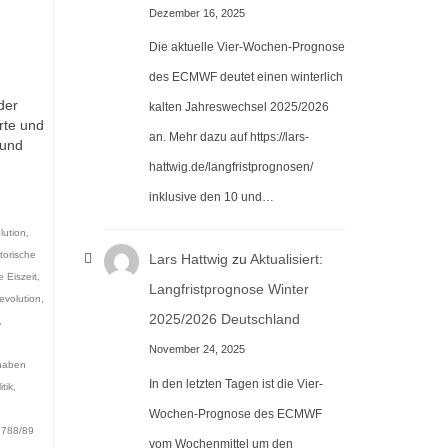
Dezember 16, 2025
Die aktuelle Vier-Wochen-Prognose
des ECMWF deutet einen winterlich
der
kalten Jahreswechsel 2025/2026
rte und
an. Mehr dazu auf https://lars-
 und
hattwig.de/langfristprognosen/
inklusive den 10 und…
lution
,
storische
Lars Hattwig
zu
Aktualisiert:
e Eiszeit
,
Langfristprognose Winter
evolution
,
2025/2026 Deutschland
,
November 24, 2025
 haben
In den letzten Tagen ist die Vier-
tik
,
Wochen-Prognose des ECMWF
1788/89
vom Wochenmittel um den