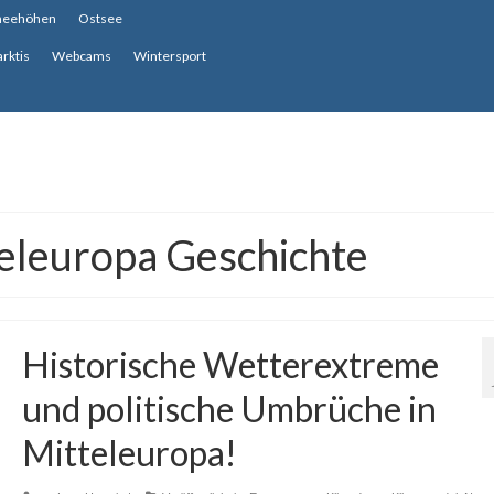
neehöhen
Ostsee
arktis
Webcams
Wintersport
eleuropa Geschichte
Historische Wetterextreme
und politische Umbrüche in
Mitteleuropa!