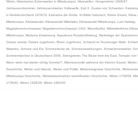
Winter
,
Historisches Extremwetter in Mitteleuropa!
,
Hitzewellen
,
Hungerwinter 1946/47
,
Jahrtausendsommer
,
Jahrtausendwinter
,
Kältewelle
,
Karl X. Gustav von Schweden
,
Katastro
in Norddeutschland 1978/79
,
Katharina die Große
,
KI-Bilder historisch
,
Kleine Eiszeit
,
Klima 
Mitteleuropa
,
Klimawandel
,
Klimawandel Mittelalter
,
Klimawandel Mitteleuropa
,
Lars Hattwig
,
Magdalenenhochwasser
,
Magdalenenhochwasser 1342
,
Marcellusflut
,
Mittelalterliches Klim
Mitteleuropa
,
Moderne Erwärmung
,
Napoleons Russlandfeldzug
,
Niederlage der Spanische
Ostsee vereist
,
Ostsee zugefroren
,
Rhein zugefroren
,
Schlacht im Teutoburger Wald
,
Schlac
Waterloo
,
Schnee und Eis
,
Schneedecke.de
,
Schneeverwehungen
,
Schwedeneiswinter
,
So
Sommermärchen in Deutschland 2006
,
Strengwinter
,
The Beast from the East
,
Tornado von
Wann wirds mal wieder richtig Sommer?
,
Wärmeanomlie während der Kleinen Eiszeit
,
Wetter
Geschichte
,
Wetter und Historie
,
Wetter und Politik
,
Wetterereignisse Geschichte
,
Wetterext
Mitteleuropa Geschichte
,
Wetterkatastrophen beeinflussten Geschichte
,
Winter 1708/09
,
Win
1739/40
,
Winter 1928/29
,
Winter 1962/63