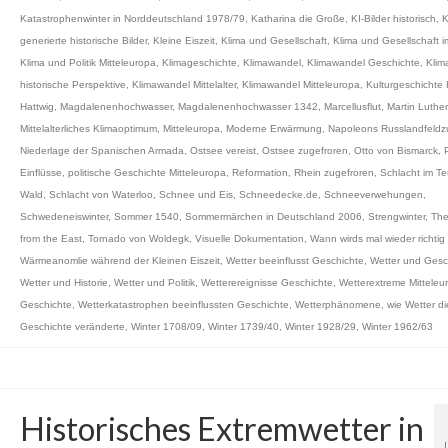
Katastrophenwinter in Norddeutschland 1978/79
,
Katharina die Große
,
KI-Bilder historisch
,
K
generierte historische Bilder
,
Kleine Eiszeit
,
Klima und Gesellschaft
,
Klima und Gesellschaft 
Klima und Politik Mitteleuropa
,
Klimageschichte
,
Klimawandel
,
Klimawandel Geschichte
,
Klim
historische Perspektive
,
Klimawandel Mittelalter
,
Klimawandel Mitteleuropa
,
Kulturgeschichte 
Hattwig
,
Magdalenenhochwasser
,
Magdalenenhochwasser 1342
,
Marcellusflut
,
Martin Luther
Mittelalterliches Klimaoptimum
,
Mitteleuropa
,
Moderne Erwärmung
,
Napoleons Russlandfeldz
Niederlage der Spanischen Armada
,
Ostsee vereist
,
Ostsee zugefroren
,
Otto von Bismarck
,
Einflüsse
,
politische Geschichte Mitteleuropa
,
Reformation
,
Rhein zugefroren
,
Schlacht im Te
Wald
,
Schlacht von Waterloo
,
Schnee und Eis
,
Schneedecke.de
,
Schneeverwehungen
,
Schwedeneiswinter
,
Sommer 1540
,
Sommermärchen in Deutschland 2006
,
Strengwinter
,
The
from the East
,
Tornado von Woldegk
,
Visuelle Dokumentation
,
Wann wirds mal wieder richti
Wärmeanomlie während der Kleinen Eiszeit
,
Wetter beeinflusst Geschichte
,
Wetter und Gesc
Wetter und Historie
,
Wetter und Politik
,
Wetterereignisse Geschichte
,
Wetterextreme Mitteleu
Geschichte
,
Wetterkatastrophen beeinflussten Geschichte
,
Wetterphänomene
,
wie Wetter di
Geschichte veränderte
,
Winter 1708/09
,
Winter 1739/40
,
Winter 1928/29
,
Winter 1962/63
Historisches Extremwetter in