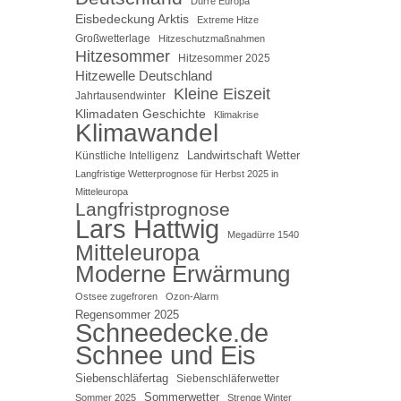
Dürre Europa
Eisbedeckung Arktis
Extreme Hitze
Großwetterlage
Hitzeschutzmaßnahmen
Hitzesommer
Hitzesommer 2025
Hitzewelle Deutschland
Kleine Eiszeit
Jahrtausendwinter
Klimadaten Geschichte
Klimakrise
Klimawandel
Landwirtschaft Wetter
Künstliche Intelligenz
Langfristige Wetterprognose für Herbst 2025 in
Mitteleuropa
Langfristprognose
Lars Hattwig
Megadürre 1540
Mitteleuropa
Moderne Erwärmung
Ostsee zugefroren
Ozon-Alarm
Regensommer 2025
Schneedecke.de
Schnee und Eis
Siebenschläfertag
Siebenschläferwetter
Sommerwetter
Sommer 2025
Strenge Winter