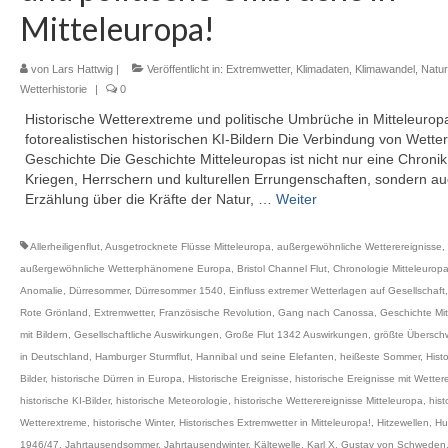
Mitteleuropa!
von
Lars Hattwig
|
Veröffentlicht in:
Extremwetter
,
Klimadaten
,
Klimawandel
,
Natur
Wetterhistorie
|
0
Historische Wetterextreme und politische Umbrüche in Mitteleurop
fotorealistischen historischen KI-Bildern Die Verbindung von Wette
Geschichte Die Geschichte Mitteleuropas ist nicht nur eine Chroni
Kriegen, Herrschern und kulturellen Errungenschaften, sondern au
Erzählung über die Kräfte der Natur, …
Weiter
Allerheiligenflut
,
Ausgetrocknete Flüsse Mitteleuropa
,
außergewöhnliche Wetterereignisse
,
außergewöhnliche Wetterphänomene Europa
,
Bristol Channel Flut
,
Chronologie Mitteleurop
Anomalie
,
Dürresommer
,
Dürresommer 1540
,
Einfluss extremer Wetterlagen auf Gesellschaft
Rote Grönland
,
Extremwetter
,
Französische Revolution
,
Gang nach Canossa
,
Geschichte Mit
mit Bildern
,
Gesellschaftliche Auswirkungen
,
Große Flut 1342 Auswirkungen
,
größte Übersc
in Deutschland
,
Hamburger Sturmflut
,
Hannibal und seine Elefanten
,
heißeste Sommer
,
Hist
Bilder
,
historische Dürren in Europa
,
Historische Ereignisse
,
historische Ereignisse mit Wettere
historische KI-Bilder
,
historische Meteorologie
,
historische Wetterereignisse Mitteleuropa
,
hist
Wetterextreme
,
historische Winter
,
Historisches Extremwetter in Mitteleuropa!
,
Hitzewellen
,
Hu
1946/47
,
Jahrtausendsommer
,
Jahrtausendwinter
,
Kältewelle
,
Karl X. Gustav von Schweden