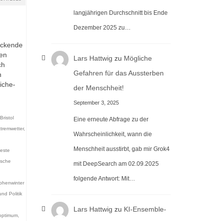
langjährigen Durchschnitt bis Ende
Dezember 2025 zu…
uckende
den
Lars Hattwig
zu
Mögliche
ch
Gefahren für das Aussterben
n
iche-
der Menschheit!
September 3, 2025
Bristol
Eine erneute Abfrage zu der
tremwetter
,
Wahrscheinlichkeit, wann die
Menschheit ausstirbt, gab mir Grok4
este
ische
mit DeepSearch am 02.09.2025
folgende Antwort: Mit…
phenwinter
und Politik
Lars Hattwig
zu
KI-Ensemble-
aoptimum
,