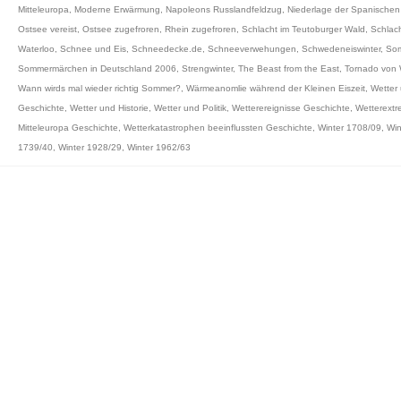
Mitteleuropa
,
Moderne Erwärmung
,
Napoleons Russlandfeldzug
,
Niederlage der Spanische
Ostsee vereist
,
Ostsee zugefroren
,
Rhein zugefroren
,
Schlacht im Teutoburger Wald
,
Schlac
Waterloo
,
Schnee und Eis
,
Schneedecke.de
,
Schneeverwehungen
,
Schwedeneiswinter
,
So
Sommermärchen in Deutschland 2006
,
Strengwinter
,
The Beast from the East
,
Tornado von
Wann wirds mal wieder richtig Sommer?
,
Wärmeanomlie während der Kleinen Eiszeit
,
Wetter
Geschichte
,
Wetter und Historie
,
Wetter und Politik
,
Wetterereignisse Geschichte
,
Wetterext
Mitteleuropa Geschichte
,
Wetterkatastrophen beeinflussten Geschichte
,
Winter 1708/09
,
Win
1739/40
,
Winter 1928/29
,
Winter 1962/63