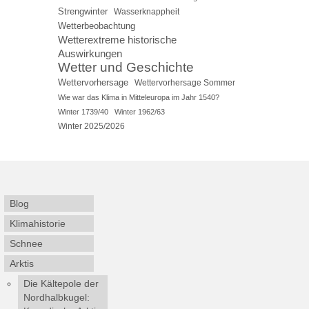
Strengwinter
Wasserknappheit
Wetterbeobachtung
Wetterextreme historische
Auswirkungen
Wetter und Geschichte
Wettervorhersage
Wettervorhersage Sommer
Wie war das Klima in Mitteleuropa im Jahr 1540?
Winter 1739/40
Winter 1962/63
Winter 2025/2026
Blog
Klimahistorie
Schnee
Arktis
Die Kältepole der
Nordhalbkugel: