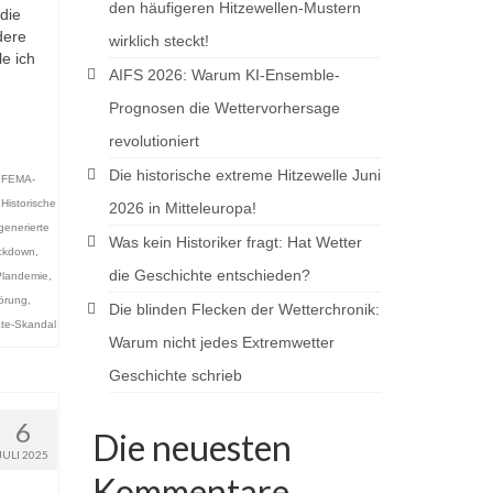
den häufigeren Hitzewellen-Mustern
die
dere
wirklich steckt!
le ich
AIFS 2026: Warum KI-Ensemble-
Prognosen die Wettervorhersage
revolutioniert
Die historische extreme Hitzewelle Juni
,
FEMA-
,
Historische
2026 in Mitteleuropa!
generierte
Was kein Historiker fragt: Hat Wetter
ckdown
,
die Geschichte entschieden?
Plandemie
,
örung
,
Die blinden Flecken der Wetterchronik:
te-Skandal
Warum nicht jedes Extremwetter
Geschichte schrieb
6
Die neuesten
JULI 2025
Kommentare