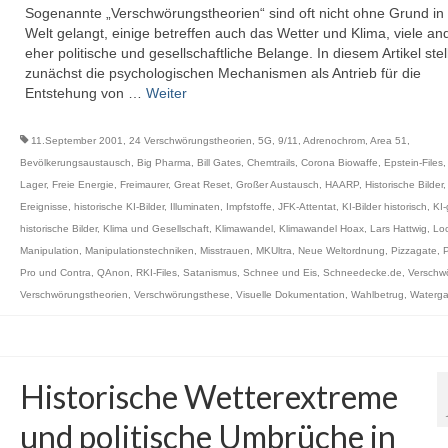
Sogenannte „Verschwörungstheorien“ sind oft nicht ohne Grund in 
Welt gelangt, einige betreffen auch das Wetter und Klima, viele an
eher politische und gesellschaftliche Belange. In diesem Artikel stel
zunächst die psychologischen Mechanismen als Antrieb für die
Entstehung von …
Weiter
11.September 2001
,
24 Verschwörungstheorien
,
5G
,
9/11
,
Adrenochrom
,
Area 51
,
Bevölkerungsaustausch
,
Big Pharma
,
Bill Gates
,
Chemtrails
,
Corona Biowaffe
,
Epstein-Files
Lager
,
Freie Energie
,
Freimaurer
,
Great Reset
,
Großer Austausch
,
HAARP
,
Historische Bilder
Ereignisse
,
historische KI-Bilder
,
Illuminaten
,
Impfstoffe
,
JFK-Attentat
,
KI-Bilder historisch
,
KI-
historische Bilder
,
Klima und Gesellschaft
,
Klimawandel
,
Klimawandel Hoax
,
Lars Hattwig
,
Lo
Manipulation
,
Manipulationstechniken
,
Misstrauen
,
MKUltra
,
Neue Weltordnung
,
Pizzagate
,
Pro und Contra
,
QAnon
,
RKI-Files
,
Satanismus
,
Schnee und Eis
,
Schneedecke.de
,
Verschw
Verschwörungstheorien
,
Verschwörungsthese
,
Visuelle Dokumentation
,
Wahlbetrug
,
Waterga
Historische Wetterextreme
und politische Umbrüche in