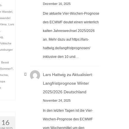
Dezember 16, 2025
I-
im Wandel
,
Die aktuelle Vier-Wochen-Prognose
awandel
des ECMWF deutet einen winterlich
Klima
,
Lars
kalten Jahreswechsel 2025/2026
,
ug
,
an. Mehr dazu auf https://lars-
Politische
hattwig.de/langfristprognosen/
utoburger
inklusive den 10 und…
 Beast
g Sommer?
,
Lars Hattwig
zu
Aktualisiert:
hichte
,
ropa
Langfristprognose Winter
e
2025/2026 Deutschland
November 24, 2025
In den letzten Tagen ist die Vier-
Wochen-Prognose des ECMWF
16
vom Wochenmittel um den
JUNI 2025