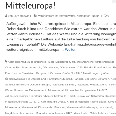
Mitteleuropa!
von
Lars Hattwig
|
Veröffentlicht in:
Extremwetter
,
Klimadaten
,
Natur
|
0
Außergewöhnliche Wetterereignisse in Mitteleuropa: Eine beeindr
Reise durch Klima und Geschichte Wie extrem war das Wetter in 
letzten Jahrhunderten? Hat das Wetter und die Witterung womögli
einen maßgeblichen Einfluss auf die Entscheidung von historische
Ereignissen gehabt? Die Webseite lars-hattwig.de/aussergewoehnl
wetterereignisse-in-mitteleuropa …
Weiter
Allerheiligenflut
,
Ausgetrocknete Flüsse Mitteleuropa
,
außergewöhnliche Wetterereignisse
,
Channel Flut
,
Dante-Anomalie
,
Dürresommer
,
Dürresommer 1540
,
Erik der Rote Grönland
,
Ex
Französische Revolution
,
Gang nach Canossa
,
Große Flut 1342 Auswirkungen
,
größte
Überschwemmung in Deutschland
,
Hamburger Sturmflut
,
Hannibal und seine Elefanten
,
heiß
Sommer
,
historische Dürren in Europa
,
historische KI-Bilder
,
historische Wetterextreme
,
histor
Winter
,
Historisches Extremwetter in Mitteleuropa!
,
Hitzewellen
,
Hungerwinter 1946/47
,
Jahrtausendsommer
,
Jahrtausendwinter
,
Kältewelle
,
Karl X. Gustav von Schweden
,
Katastro
in Norddeutschland 1978/79
,
Katharina die Große
,
KI-Bilder historisch
,
Kleine Eiszeit
,
Klima 
Mitteleuropa
,
Klimawandel
,
Klimawandel Mittelalter
,
Klimawandel Mitteleuropa
,
Lars Hattwig
,
Magdalenenhochwasser
,
Magdalenenhochwasser 1342
,
Marcellusflut
,
Mittelalterliches Klim