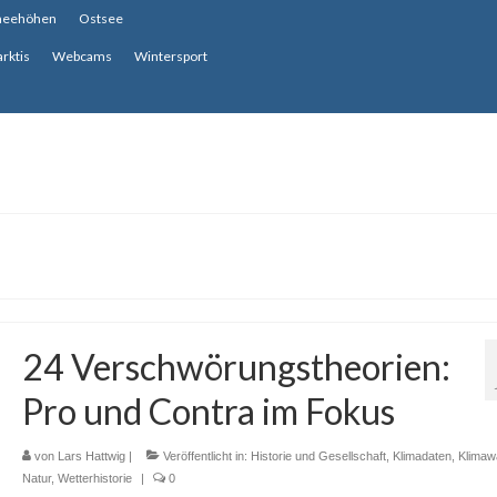
neehöhen
Ostsee
arktis
Webcams
Wintersport
24 Verschwörungstheorien:
Pro und Contra im Fokus
von
Lars Hattwig
|
Veröffentlicht in:
Historie und Gesellschaft
,
Klimadaten
,
Klimaw
Natur
,
Wetterhistorie
|
0