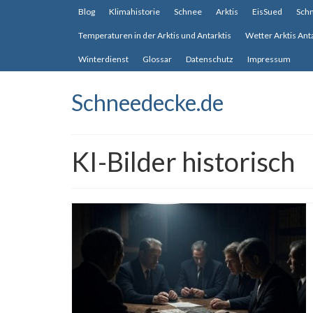
Blog
Klimahistorie
Schnee
Arktis
EisSued
Sch
Temperaturen in der Arktis und Antarktis
Wetter Arktis Ant
Winterdienst
Glossar
Datenschutz
Impressum
Schneedecke.de
KI-Bilder historisch