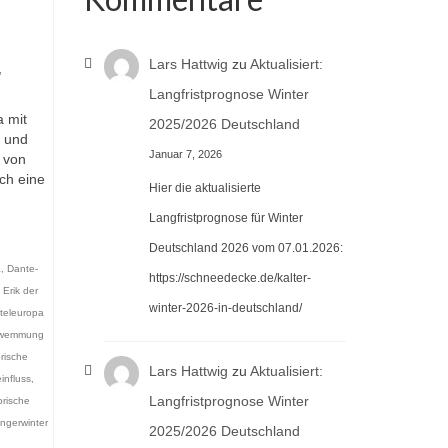
Lars Hattwig
zu
Aktualisiert:
,
Langfristprognose Winter
a mit
2025/2026 Deutschland
r und
Januar 7, 2026
k von
ch eine
Hier die aktualisierte
Langfristprognose für Winter
Deutschland 2026 vom 07.01.2026:
a
,
Dante-
https://schneedecke.de/kalter-
,
Erik der
winter-2026-in-deutschland/
teleuropa
hwemmung
orische
Lars Hattwig
zu
Aktualisiert:
influss
,
Langfristprognose Winter
orische
ngerwinter
2025/2026 Deutschland
,