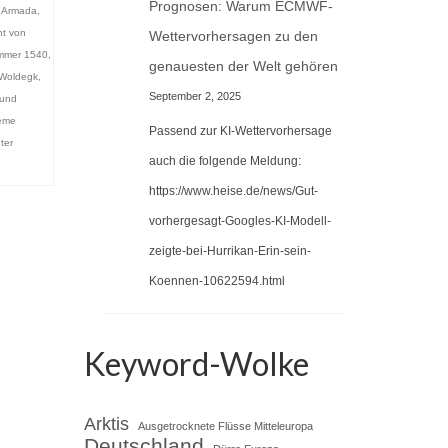
Prognosen: Warum ECMWF-
n Armada
,
ht von
Wettervorhersagen zu den
mmer 1540
,
genauesten der Welt gehören
 Woldegk
,
September 2, 2025
 und
reme
Passend zur KI-Wettervorhersage
ter
auch die folgende Meldung:
https://www.heise.de/news/Gut-
vorhergesagt-Googles-KI-Modell-
zeigte-bei-Hurrikan-Erin-sein-
Koennen-10622594.html
Keyword-Wolke
Arktis
Ausgetrocknete Flüsse Mitteleuropa
Deutschland