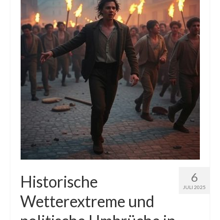
Die Kältepole der Nordhalbkugel: Kanadische
Arktis und Sibirien
Ellesmere Island – Die nördlichste Wildnis
Kanadas
Die Natur der Hudson-Bay und umliegender
Regionen
Die Laptewsee: Die Eisfabrik der Arktis
EisSued
Schneehöhen
Ostsee
6
Historische
JULI 2025
Temperaturen in der Arktis und Antarktis
Wetterextreme und
Wetter Arktis Antarktis