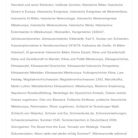
Hannibal und seine Elefanten
,
heißeste Sommer
,
Historische Bilder
,
historische
Dürren in Europa
,
Historische Ereignisse
,
historische Ereignisse mit Wettereinfluss
,
historische KI-Bilder
,
historische Meteorologie
,
historische Wetterereignisse
Mitteleuropa
,
historische Wetterextreme
,
historische Winter
,
Historisches
Extremwetter in Mitteleuropa!
,
Hitzewellen
,
Hungerwinter 1946/47
,
Jahrtausendsommer
,
Jahrtausendwinter
,
Kältewelle
,
Karl X. Gustav von Schweden
,
Katastrophenwinter in Norddeutschland 1978/79
,
Katharina die Große
,
KI-Bilder
historisch
,
KI-generierte historische Bilder
,
Kleine Eiszeit
,
Klima und Gesellschaft
,
Klima und Gesellschaft im Wandel
,
Klima und Politik Mitteleuropa
,
Klimageschichte
,
Klimawandel
,
Klimawandel Geschichte
,
Klimawandel historische Perspektive
,
Klimawandel Mittelalter
,
Klimawandel Mitteleuropa
,
Kulturgeschichte Klima
,
Lars
Hattwig
,
Magdalenenhochwasser
,
Magdalenenhochwasser 1342
,
Marcellusflut
,
Martin Luther
,
Mittelalterliches Klimaoptimum
,
Mitteleuropa
,
Moderne Erwärmung
,
Napoleons Russlandfeldzug
,
Niederlage der Spanischen Armada
,
Ostsee vereist
,
Ostsee zugefroren
,
Otto von Bismarck
,
Politische Einflüsse
,
politische Geschichte
Mitteleuropa
,
Reformation
,
Rhein zugefroren
,
Schlacht im Teutoburger Wald
,
Schlacht von Waterloo
,
Schnee und Eis
,
Schneedecke.de
,
Schneeverwehungen
,
Schwedeneiswinter
,
Sommer 1540
,
Sommermärchen in Deutschland 2006
,
Strengwinter
,
The Beast from the East
,
Tornado von Woldegk
,
Visuelle
Dokumentation
,
Wann wirds mal wieder richtig Sommer?
,
Wärmeanomlie während