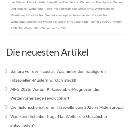
der Kleinen Eiszeit
,
Wetter beeinflusst Geschichte
,
Wetter und Geschichte
,
Wetter
und Historie
,
Wetter und Politik
,
Wetterereignisse Geschichte
,
Wetterextreme
Mitteleuropa Geschichte
,
Wetterkatastrophen beeinflussten Geschichte
,
Wetterphänomene
,
wie Wetter die Geschichte veränderte
,
Winter 1708/09
,
Winter
1739/40
,
Winter 1928/29
,
Winter 1962/63
Die neuesten Artikel
Sahara vor der Haustür: Was hinter den häufigeren
Hitzewellen-Mustern wirklich steckt!
AIFS 2026: Warum KI-Ensemble-Prognosen die
Wettervorhersage revolutioniert
Die historische extreme Hitzewelle Juni 2026 in Mitteleuropa!
Was kein Historiker fragt: Hat Wetter die Geschichte
entschieden?