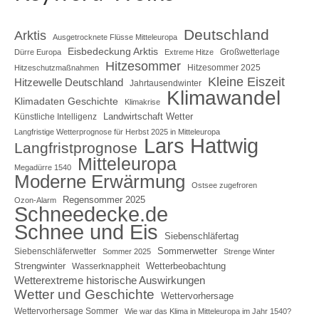
Deutschland
Arktis
Ausgetrocknete Flüsse Mitteleuropa
Eisbedeckung Arktis
Großwetterlage
Dürre Europa
Extreme Hitze
Hitzesommer
Hitzesommer 2025
Hitzeschutzmaßnahmen
Kleine Eiszeit
Hitzewelle Deutschland
Jahrtausendwinter
Klimawandel
Klimadaten Geschichte
Klimakrise
Landwirtschaft Wetter
Künstliche Intelligenz
Langfristige Wetterprognose für Herbst 2025 in Mitteleuropa
Lars Hattwig
Langfristprognose
Mitteleuropa
Megadürre 1540
Moderne Erwärmung
Ostsee zugefroren
Regensommer 2025
Ozon-Alarm
Schneedecke.de
Schnee und Eis
Siebenschläfertag
Sommerwetter
Siebenschläferwetter
Sommer 2025
Strenge Winter
Strengwinter
Wetterbeobachtung
Wasserknappheit
Wetterextreme historische Auswirkungen
Wetter und Geschichte
Wettervorhersage
Wettervorhersage Sommer
Wie war das Klima in Mitteleuropa im Jahr 1540?