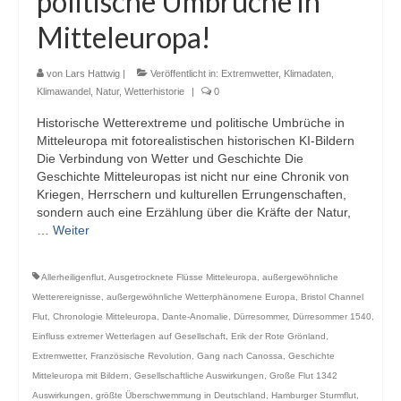
politische Umbrüche in
Webcams
Mitteleuropa!
Wintersport
von
Lars Hattwig
|
Veröffentlicht in:
Extremwetter
,
Klimadaten
,
Winterdienst
Klimawandel
,
Natur
,
Wetterhistorie
|
0
Historische Wetterextreme und politische Umbrüche in
Glossar
Mitteleuropa mit fotorealistischen historischen KI-Bildern
Die Verbindung von Wetter und Geschichte Die
Datenschutz
Geschichte Mitteleuropas ist nicht nur eine Chronik von
Kriegen, Herrschern und kulturellen Errungenschaften,
Impressum
sondern auch eine Erzählung über die Kräfte der Natur,
…
Weiter
Allerheiligenflut
,
Ausgetrocknete Flüsse Mitteleuropa
,
außergewöhnliche
Wetterereignisse
,
außergewöhnliche Wetterphänomene Europa
,
Bristol Channel
Flut
,
Chronologie Mitteleuropa
,
Dante-Anomalie
,
Dürresommer
,
Dürresommer 1540
,
Einfluss extremer Wetterlagen auf Gesellschaft
,
Erik der Rote Grönland
,
Extremwetter
,
Französische Revolution
,
Gang nach Canossa
,
Geschichte
Mitteleuropa mit Bildern
,
Gesellschaftliche Auswirkungen
,
Große Flut 1342
Auswirkungen
,
größte Überschwemmung in Deutschland
,
Hamburger Sturmflut
,