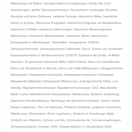
Mitteleuropa mit Bildern
,
Gesellschaftliche Auswirkungen
,
Große Flut 1342
Auswirkungen
,
größte Überschwemmung in Deutschland
,
Hamburger Sturmflut
,
Hannibal und seine Elefanten
,
heißeste Sommer
,
Historische Bilder
,
historische
Dürren in Europa
,
Historische Ereignisse
,
historische Ereignisse mit Wettereinfluss
,
historische KI-Bilder
,
historische Meteorologie
,
historische Wetterereignisse
Mitteleuropa
,
historische Wetterextreme
,
historische Winter
,
Historisches
Extremwetter in Mitteleuropa!
,
Hitzewellen
,
Hungerwinter 1946/47
,
Jahrtausendsommer
,
Jahrtausendwinter
,
Kältewelle
,
Karl X. Gustav von Schweden
,
Katastrophenwinter in Norddeutschland 1978/79
,
Katharina die Große
,
KI-Bilder
historisch
,
KI-generierte historische Bilder
,
Kleine Eiszeit
,
Klima und Gesellschaft
,
Klima und Gesellschaft im Wandel
,
Klima und Politik Mitteleuropa
,
Klimageschichte
,
Klimawandel
,
Klimawandel Geschichte
,
Klimawandel historische Perspektive
,
Klimawandel Mittelalter
,
Klimawandel Mitteleuropa
,
Kulturgeschichte Klima
,
Lars
Hattwig
,
Magdalenenhochwasser
,
Magdalenenhochwasser 1342
,
Marcellusflut
,
Martin Luther
,
Mittelalterliches Klimaoptimum
,
Mitteleuropa
,
Moderne Erwärmung
,
Napoleons Russlandfeldzug
,
Niederlage der Spanischen Armada
,
Ostsee vereist
,
Ostsee zugefroren
,
Otto von Bismarck
,
Politische Einflüsse
,
politische Geschichte
Mitteleuropa
,
Reformation
,
Rhein zugefroren
,
Schlacht im Teutoburger Wald
,
Schlacht von Waterloo
,
Schnee und Eis
,
Schneedecke.de
,
Schneeverwehungen
,
Schwedeneiswinter
,
Sommer 1540
,
Sommermärchen in Deutschland 2006
,