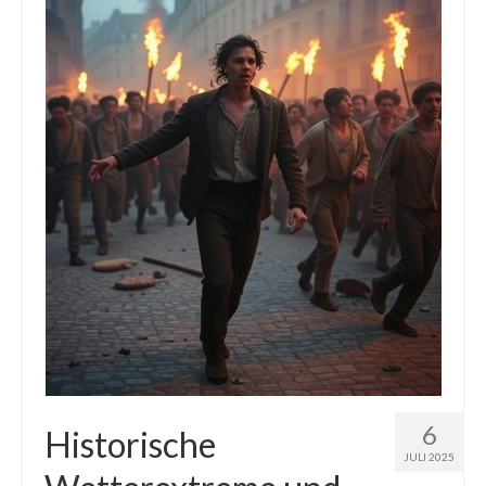
Die Kältepole der Nordhalbkugel: Kanadische
Arktis und Sibirien
Ellesmere Island – Die nördlichste Wildnis
Kanadas
Die Natur der Hudson-Bay und umliegender
Regionen
Die Laptewsee: Die Eisfabrik der Arktis
EisSued
Schneehöhen
Ostsee
Temperaturen in der Arktis und Antarktis
6
Historische
JULI 2025
Wetter Arktis Antarktis