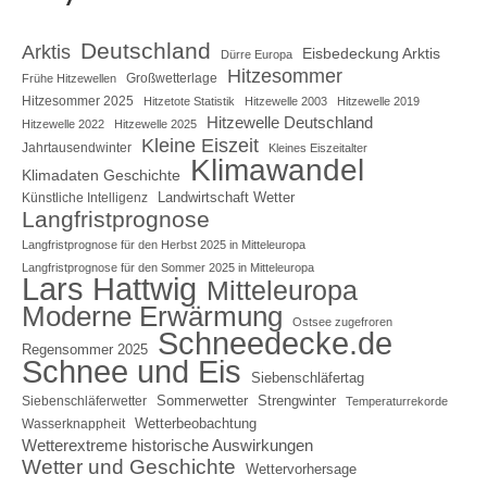
Deutschland
Arktis
Eisbedeckung Arktis
Dürre Europa
Hitzesommer
Großwetterlage
Frühe Hitzewellen
Hitzesommer 2025
Hitzetote Statistik
Hitzewelle 2003
Hitzewelle 2019
Hitzewelle Deutschland
Hitzewelle 2022
Hitzewelle 2025
Kleine Eiszeit
Jahrtausendwinter
Kleines Eiszeitalter
Klimawandel
Klimadaten Geschichte
Landwirtschaft Wetter
Künstliche Intelligenz
Langfristprognose
Langfristprognose für den Herbst 2025 in Mitteleuropa
Langfristprognose für den Sommer 2025 in Mitteleuropa
Lars Hattwig
Mitteleuropa
Moderne Erwärmung
Ostsee zugefroren
Schneedecke.de
Regensommer 2025
Schnee und Eis
Siebenschläfertag
Sommerwetter
Strengwinter
Siebenschläferwetter
Temperaturrekorde
Wetterbeobachtung
Wasserknappheit
Wetterextreme historische Auswirkungen
Wetter und Geschichte
Wettervorhersage