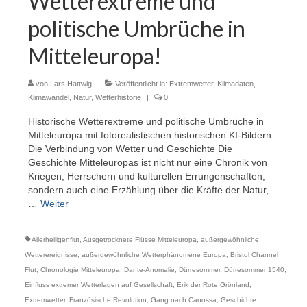
Wetterextreme und
Webcams
politische Umbrüche in
Wintersport
Mitteleuropa!
Winterdienst
von
Lars Hattwig
|
Veröffentlicht in:
Extremwetter
,
Klimadaten
,
Glossar
Klimawandel
,
Natur
,
Wetterhistorie
|
0
Historische Wetterextreme und politische Umbrüche in
Datenschutz
Mitteleuropa mit fotorealistischen historischen KI-Bildern
Die Verbindung von Wetter und Geschichte Die
Impressum
Geschichte Mitteleuropas ist nicht nur eine Chronik von
Kriegen, Herrschern und kulturellen Errungenschaften,
sondern auch eine Erzählung über die Kräfte der Natur,
…
Weiter
Allerheiligenflut
,
Ausgetrocknete Flüsse Mitteleuropa
,
außergewöhnliche
Wetterereignisse
,
außergewöhnliche Wetterphänomene Europa
,
Bristol Channel
Flut
,
Chronologie Mitteleuropa
,
Dante-Anomalie
,
Dürresommer
,
Dürresommer 1540
,
Einfluss extremer Wetterlagen auf Gesellschaft
,
Erik der Rote Grönland
,
Extremwetter
,
Französische Revolution
,
Gang nach Canossa
,
Geschichte