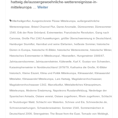
hattwig.de/aussergewoehnliche-wetterereignisse-in-
mitteleuropa …
Weiter
Allerheiligenflut
,
Ausgetrocknete Flüsse Mitteleuropa
,
außergewöhnliche
Wetterereignisse
,
Bristol Channel Flut
,
Dante-Anomalie
,
Dürresommer
,
Dürresommer
1540
,
Erik der Rote Grönland
,
Extremwetter
,
Französische Revolution
,
Gang nach
Canossa
,
Große Flut 1342 Auswirkungen
,
größte Überschwemmung in Deutschland
,
Hamburger Sturmflut
,
Hannibal und seine Elefanten
,
heißeste Sommer
,
historische
Dürren in Europa
,
historische KI-Bilder
,
historische Wetterextreme
,
historische Winter
,
Historisches Extremwetter in Mitteleuropa!
,
Hitzewellen
,
Hungerwinter 1946/47
,
Jahrtausendsommer
,
Jahrtausendwinter
,
Kältewelle
,
Karl X. Gustav von Schweden
,
Katastrophenwinter in Norddeutschland 1978/79
,
Katharina die Große
,
KI-Bilder
historisch
,
Kleine Eiszeit
,
Klima und Politik Mitteleuropa
,
Klimawandel
,
Klimawandel
Mittelalter
,
Klimawandel Mitteleuropa
,
Lars Hattwig
,
Magdalenenhochwasser
,
Magdalenenhochwasser 1342
,
Marcellusflut
,
Mittelalterliches Klimaoptimum
,
Mitteleuropa
,
Moderne Erwärmung
,
Napoleons Russlandfeldzug
,
Niederlage der
Spanischen Armada
,
Ostsee vereist
,
Ostsee zugefroren
,
Rhein zugefroren
,
Schlacht
im Teutoburger Wald
,
Schlacht von Waterloo
,
Schnee und Eis
,
Schneedecke.de
,
Schneeverwehungen
,
Schwedeneiswinter
,
Sommer 1540
,
Sommermärchen in
Deutschland 2006
,
Strengwinter
,
The Beast from the East
,
Tornado von Woldegk
,