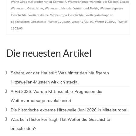
Wann wirds mal wieder richtig Sommer?
,
Wärmeanomlie während der Kleinen Eiszeit
,
Wetter und Geschichte
,
Wetter und Historie
,
Wetter und Politik
,
Wetterereignisse
Geschichte
,
Wetterextreme Mitteleuropa Geschichte
,
Wetterkatastrophen
beeinflussten Geschichte
,
Winter 1708/09
,
Winter 1739/40
,
Winter 1928/29
,
Winter
1962/63
Die neuesten Artikel
Sahara vor der Haustür: Was hinter den häufigeren
Hitzewellen-Mustern wirklich steckt!
AIFS 2026: Warum KI-Ensemble-Prognosen die
Wettervorhersage revolutioniert
Die historische extreme Hitzewelle Juni 2026 in Mitteleuropa!
Was kein Historiker fragt: Hat Wetter die Geschichte
entschieden?