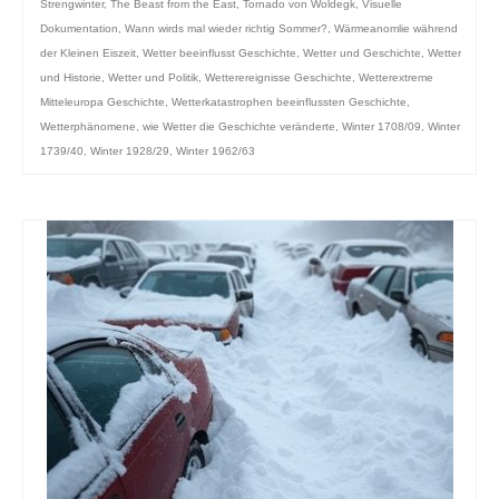
Strengwinter
,
The Beast from the East
,
Tornado von Woldegk
,
Visuelle
Dokumentation
,
Wann wirds mal wieder richtig Sommer?
,
Wärmeanomlie während
der Kleinen Eiszeit
,
Wetter beeinflusst Geschichte
,
Wetter und Geschichte
,
Wetter
und Historie
,
Wetter und Politik
,
Wetterereignisse Geschichte
,
Wetterextreme
Mitteleuropa Geschichte
,
Wetterkatastrophen beeinflussten Geschichte
,
Wetterphänomene
,
wie Wetter die Geschichte veränderte
,
Winter 1708/09
,
Winter
1739/40
,
Winter 1928/29
,
Winter 1962/63