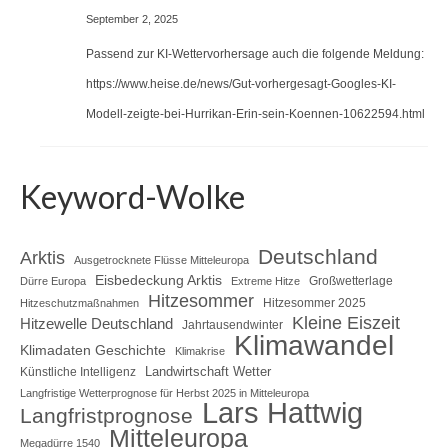
September 2, 2025
Passend zur KI-Wettervorhersage auch die folgende Meldung:
https://www.heise.de/news/Gut-vorhergesagt-Googles-KI-
Modell-zeigte-bei-Hurrikan-Erin-sein-Koennen-10622594.html
Keyword-Wolke
Deutschland
Arktis
Ausgetrocknete Flüsse Mitteleuropa
Eisbedeckung Arktis
Großwetterlage
Dürre Europa
Extreme Hitze
Hitzesommer
Hitzesommer 2025
Hitzeschutzmaßnahmen
Kleine Eiszeit
Hitzewelle Deutschland
Jahrtausendwinter
Klimawandel
Klimadaten Geschichte
Klimakrise
Landwirtschaft Wetter
Künstliche Intelligenz
Langfristige Wetterprognose für Herbst 2025 in Mitteleuropa
Lars Hattwig
Langfristprognose
Mitteleuropa
Megadürre 1540