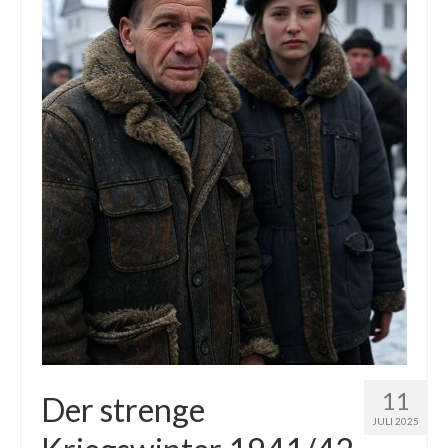
Die Kältepole der Nordhalbkugel: Kanadische
Arktis und Sibirien
Ellesmere Island – Die nördlichste Wildnis
Kanadas
Die Natur der Hudson-Bay und umliegender
Regionen
Die Laptewsee: Die Eisfabrik der Arktis
EisSued
Schneehöhen
Ostsee
Temperaturen in der Arktis und Antarktis
11
Der strenge
JULI 2025
Wetter Arktis Antarktis