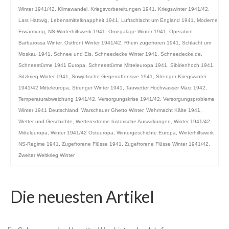
Winter 1941/42
,
Klimawandel
,
Kriegsvorbereitungen 1941
,
Kriegswinter 1941/42
,
Lars Hattwig
,
Lebensmittelknappheit 1941
,
Luftschlacht um England 1941
,
Moderne
Erwärmung
,
NS-Winterhilfswerk 1941
,
Omegalage Winter 1941
,
Operation
Barbarossa Winter
,
Ostfront Winter 1941/42
,
Rhein zugefroren 1941
,
Schlacht um
Moskau 1941
,
Schnee und Eis
,
Schneedecke Winter 1941
,
Schneedecke.de
,
Schneestürme 1941 Europa
,
Schneestürme Mitteleuropa 1941
,
Sibirienhoch 1941
,
Sitzkrieg Winter 1941
,
Sowjetische Gegenoffensive 1941
,
Strenger Kriegswinter
1941/42 Mitteleuropa
,
Strenger Winter 1941
,
Tauwetter Hochwasser März 1942
,
Temperaturabweichung 1941/42
,
Versorgungskrise 1941/42
,
Versorgungsprobleme
Winter 1941 Deutschland
,
Warschauer Ghetto Winter
,
Wehrmacht Kälte 1941
,
Wetter und Geschichte
,
Wetterextreme historische Auswirkungen
,
Winter 1941/42
Mitteleuropa
,
Winter 1941/42 Osteuropa
,
Wintergeschichte Europa
,
Winterhilfswerk
NS-Regime 1941
,
Zugefrorene Flüsse 1941
,
Zugefrorene Flüsse Winter 1941/42
,
Zweiter Weltkrieg Winter
Die neuesten Artikel