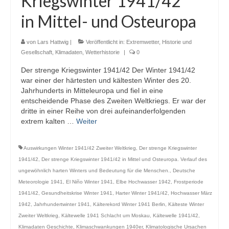
Kriegswinter 1941/42
Webcams
in Mittel- und Osteuropa
Wintersport
von
Lars Hattwig
|
Veröffentlicht in:
Extremwetter
,
Historie und
Winterdienst
Gesellschaft
,
Klimadaten
,
Wetterhistorie
|
0
Der strenge Kriegswinter 1941/42 Der Winter 1941/42
Glossar
war einer der härtesten und kältesten Winter des 20.
Jahrhunderts in Mitteleuropa und fiel in eine
Datenschutz
entscheidende Phase des Zweiten Weltkriegs. Er war der
dritte in einer Reihe von drei aufeinanderfolgenden
Impressum
extrem kalten …
Weiter
Auswirkungen Winter 1941/42 Zweiter Weltkrieg
,
Der strenge Kriegswinter
1941/42
,
Der strenge Kriegswinter 1941/42 in Mittel und Osteuropa. Verlauf des
ungewöhnlich harten Winters und Bedeutung für die Menschen.
,
Deutsche
Meteorologie 1941
,
El Niño Winter 1941
,
Elbe Hochwasser 1942
,
Frostperiode
1941/42
,
Gesundheitskrise Winter 1941
,
Harter Winter 1941/42
,
Hochwasser März
1942
,
Jahrhundertwinter 1941
,
Kälterekord Winter 1941 Berlin
,
Kälteste Winter
Zweiter Weltkrieg
,
Kältewelle 1941 Schlacht um Moskau
,
Kältewelle 1941/42
,
Klimadaten Geschichte
,
Klimaschwankungen 1940er
,
Klimatologische Ursachen