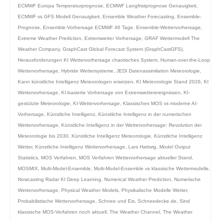
ECMWF Europa Temperaturprognose
,
ECMWF Langfristprognose Genauigkeit
,
ECMWF vs GFS Modell Genauigkeit
,
Ensemble Weather Forecasting
,
Ensemble-
Prognose
,
Ensemble-Vorhersage ECMWF 46 Tage
,
Ensemble-Wettervorhersage
,
Extreme Weather Prediction
,
Extremwetter Vorhersage
,
GRAF Wettermodell The
Weather Company
,
GraphCast Global Forecast System (GraphCastGFS)
,
Herausforderungen KI Wettervorhersage chaotisches System
,
Human-over-the-Loop
Wettervorhersage
,
Hybride Wettersysteme
,
JEDI Datenassimilation Meteorologie
,
Kann künstliche Intelligenz Meteorologen ersetzen
,
KI Meteorologie Stand 2026
,
KI
Wettervorhersage
,
KI-basierte Vorhersage von Extremwetterereignissen
,
KI-
gestützte Meteorologie
,
KI-Wettervorhersage
,
Klassisches MOS vs moderne AI-
Vorhersage
,
Künstliche Intelligenz
,
Künstliche Intelligenz in der numerischen
Wettervorhersage
,
Künstliche Intelligenz in der Wettervorhersage: Revolution der
Meteorologie bis 2030
,
Künstliche Intelligenz Meteorologie
,
Künstliche Intelligenz
Wetter
,
Künstliche Intelligenz Wettervorhersage
,
Lars Hattwig
,
Model Output
Statistics
,
MOS Verfahren
,
MOS Verfahren Wettervorhersage aktueller Stand
,
MOSMIX
,
Multi-Model-Ensemble
,
Multi-Model-Ensemble vs klassische Wettermodelle
,
Nowcasting Radar KI Deep Learning
,
Numerical Weather Prediction
,
Numerische
Wettervorhersage
,
Physical Weather Models
,
Physikalische Modelle Wetter
,
Probabilistische Wettervorhersage
,
Schnee und Eis
,
Schneedecke.de
,
Sind
klassische MOS-Verfahren noch aktuell
,
The Weather Channel
,
The Weather