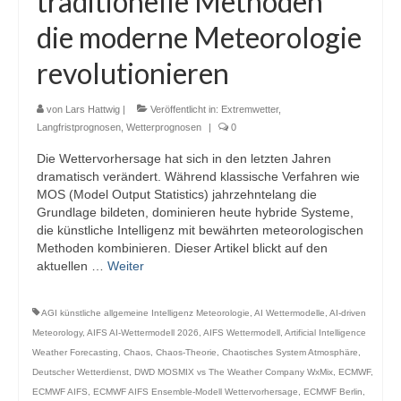
traditionelle Methoden
Webcams
die moderne Meteorologie
Wintersport
revolutionieren
Winterdienst
von
Lars Hattwig
|
Veröffentlicht in:
Extremwetter
,
Glossar
Langfristprognosen
,
Wetterprognosen
|
0
Die Wettervorhersage hat sich in den letzten Jahren
Datenschutz
dramatisch verändert. Während klassische Verfahren wie
MOS (Model Output Statistics) jahrzehntelang die
Impressum
Grundlage bildeten, dominieren heute hybride Systeme,
die künstliche Intelligenz mit bewährten meteorologischen
Methoden kombinieren. Dieser Artikel blickt auf den
aktuellen …
Weiter
AGI künstliche allgemeine Intelligenz Meteorologie
,
AI Wettermodelle
,
AI-driven
Meteorology
,
AIFS AI-Wettermodell 2026
,
AIFS Wettermodell
,
Artificial Intelligence
Weather Forecasting
,
Chaos
,
Chaos-Theorie
,
Chaotisches System Atmosphäre
,
Deutscher Wetterdienst
,
DWD MOSMIX vs The Weather Company WxMix
,
ECMWF
,
ECMWF AIFS
,
ECMWF AIFS Ensemble-Modell Wettervorhersage
,
ECMWF Berlin
,