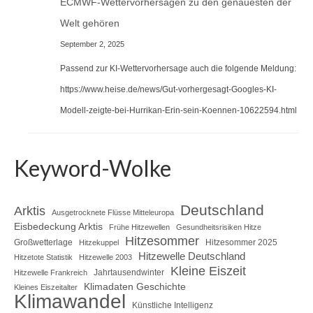
ECMWF-Wettervorhersagen zu den genauesten der
Welt gehören
September 2, 2025
Passend zur KI-Wettervorhersage auch die folgende Meldung:
https://www.heise.de/news/Gut-vorhergesagt-Googles-KI-
Modell-zeigte-bei-Hurrikan-Erin-sein-Koennen-10622594.html
Keyword-Wolke
Deutschland
Arktis
Ausgetrocknete Flüsse Mitteleuropa
Eisbedeckung Arktis
Frühe Hitzewellen
Gesundheitsrisiken Hitze
Hitzesommer
Großwetterlage
Hitzesommer 2025
Hitzekuppel
Hitzewelle Deutschland
Hitzetote Statistik
Hitzewelle 2003
Kleine Eiszeit
Jahrtausendwinter
Hitzewelle Frankreich
Klimadaten Geschichte
Kleines Eiszeitalter
Klimawandel
Künstliche Intelligenz