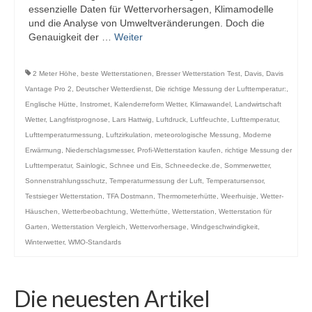
essenzielle Daten für Wettervorhersagen, Klimamodelle
und die Analyse von Umweltveränderungen. Doch die
Genauigkeit der …
Weiter
2 Meter Höhe
,
beste Wetterstationen
,
Bresser Wetterstation Test
,
Davis
,
Davis
Vantage Pro 2
,
Deutscher Wetterdienst
,
Die richtige Messung der Lufttemperatur:
,
Englische Hütte
,
Instromet
,
Kalenderreform Wetter
,
Klimawandel
,
Landwirtschaft
Wetter
,
Langfristprognose
,
Lars Hattwig
,
Luftdruck
,
Luftfeuchte
,
Lufttemperatur
,
Lufttemperaturmessung
,
Luftzirkulation
,
meteorologische Messung
,
Moderne
Erwärmung
,
Niederschlagsmesser
,
Profi-Wetterstation kaufen
,
richtige Messung der
Lufttemperatur
,
Sainlogic
,
Schnee und Eis
,
Schneedecke.de
,
Sommerwetter
,
Sonnenstrahlungsschutz
,
Temperaturmessung der Luft
,
Temperatursensor
,
Testsieger Wetterstation
,
TFA Dostmann
,
Thermometerhütte
,
Weerhuisje
,
Wetter-
Häuschen
,
Wetterbeobachtung
,
Wetterhütte
,
Wetterstation
,
Wetterstation für
Garten
,
Wetterstation Vergleich
,
Wettervorhersage
,
Windgeschwindigkeit
,
Winterwetter
,
WMO-Standards
Die neuesten Artikel