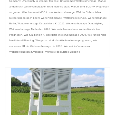
Company
,
Uncertainty in weather forecast
,
Unsicherheit Wettervorhersage
,
Warum
ändern sich Wettervorhersagen nicht mehr so stark
,
Warum sind ECMWF Prognosen
so genau
,
Was bedeutet MOS in der Wettervorhersage
,
Welche Rolle spielen
Meteorologen noch bei KI-Wettervorhersage
,
Wettermodellierung
,
Wetterprognose
Berlin
,
Wettervorhersage Deutschland KI 2026
,
Wettervorhersage Genauigkeit
,
Wettervorhersage Methoden 2026
,
Wie erstellen moderne Wetterdienste ihre
Prognosen
,
Wie funktioniert KI-gestützte Wettervorhersage 2026
,
Wie funktioniert
Multi-Model-Blending
,
Wie genau sind Vier-Wochen-Wetterprognosen
,
Wie
verbessert KI die Wettervorhersage bis 2030
,
Wie weit im Voraus sind
Wetterprognosen zuverlässig
,
WxMix AI-gestütztes Blending