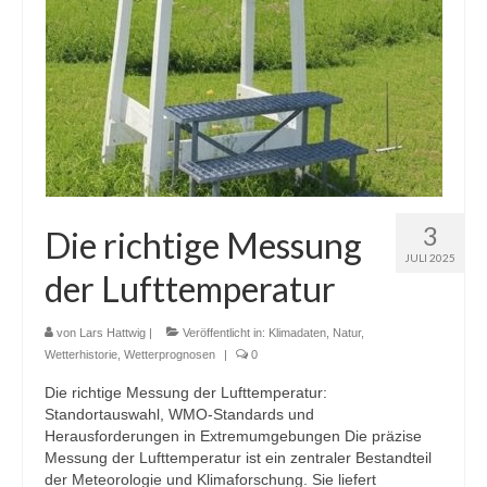
3
Die richtige Messung
JULI 2025
der Lufttemperatur
von
Lars Hattwig
|
Veröffentlicht in:
Klimadaten
,
Natur
,
Wetterhistorie
,
Wetterprognosen
|
0
Die richtige Messung der Lufttemperatur:
Standortauswahl, WMO-Standards und
Herausforderungen in Extremumgebungen Die präzise
Messung der Lufttemperatur ist ein zentraler Bestandteil
der Meteorologie und Klimaforschung. Sie liefert