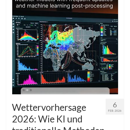
Die Kältepole der Nordhalbkugel: Kanadische
Arktis und Sibirien
Ellesmere Island – Die nördlichste Wildnis
Kanadas
Die Natur der Hudson-Bay und umliegender
Regionen
Die Laptewsee: Die Eisfabrik der Arktis
EisSued
Schneehöhen
Ostsee
6
Wettervorhersage
FEB. 2026
Temperaturen in der Arktis und Antarktis
2026: Wie KI und
Wetter Arktis Antarktis