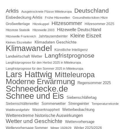
Deutschland
Arktis
Ausgetrocknete Flüsse Mitteleuropa
Eisbedeckung Arktis
Frühe Hitzewellen
Gesundheitsrisiken Hitze
Hitzesommer
Großwetterlage
Hitzesommer 2025
Hitzekuppel
Hitzewelle Deutschland
Hitzetote Statistik
Hitzewelle 2003
Kleine Eiszeit
Jahrtausendwinter
Hitzewelle Frankreich
Klimadaten Geschichte
Kleines Eiszeitalter
Klimawandel
Künstliche Intelligenz
Langfristprognose
Landwirtschaft Wetter
Langfristprognose für den Herbst 2025 in Mitteleuropa
Langfristprognose für den Sommer 2025 in Mitteleuropa
Lars Hattwig
Mitteleuropa
Moderne Erwärmung
Regensommer 2025
Schneedecke.de
Schnee und Eis
Siebenschläfertag
Sommerwetter
Strengwinter
Siebenschläferwetter
Temperaturrekorde
Wetterbeobachtung
Wasserknappheit
Waldbrandgefahr
Wetterextreme historische Auswirkungen
Wetter und Geschichte
Wettervorhersage
Wettervorhersage Sommer
Winter 2025/2026
Winter 1928/29