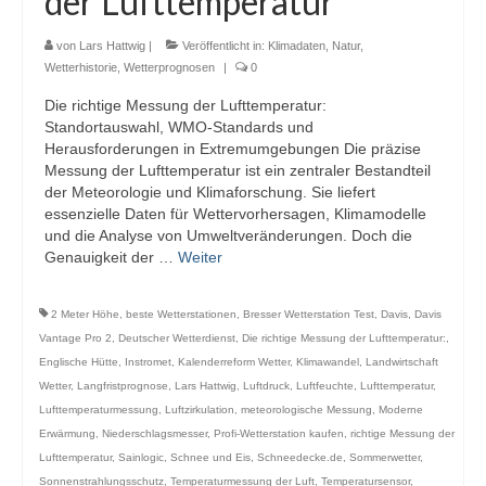
der Lufttemperatur
Webcams
von
Lars Hattwig
|
Veröffentlicht in:
Klimadaten
,
Natur
,
Wintersport
Wetterhistorie
,
Wetterprognosen
|
0
Die richtige Messung der Lufttemperatur:
Winterdienst
Standortauswahl, WMO-Standards und
Herausforderungen in Extremumgebungen Die präzise
Glossar
Messung der Lufttemperatur ist ein zentraler Bestandteil
der Meteorologie und Klimaforschung. Sie liefert
Datenschutz
essenzielle Daten für Wettervorhersagen, Klimamodelle
und die Analyse von Umweltveränderungen. Doch die
Impressum
Genauigkeit der …
Weiter
2 Meter Höhe
,
beste Wetterstationen
,
Bresser Wetterstation Test
,
Davis
,
Davis
Vantage Pro 2
,
Deutscher Wetterdienst
,
Die richtige Messung der Lufttemperatur:
,
Englische Hütte
,
Instromet
,
Kalenderreform Wetter
,
Klimawandel
,
Landwirtschaft
Wetter
,
Langfristprognose
,
Lars Hattwig
,
Luftdruck
,
Luftfeuchte
,
Lufttemperatur
,
Lufttemperaturmessung
,
Luftzirkulation
,
meteorologische Messung
,
Moderne
Erwärmung
,
Niederschlagsmesser
,
Profi-Wetterstation kaufen
,
richtige Messung der
Lufttemperatur
,
Sainlogic
,
Schnee und Eis
,
Schneedecke.de
,
Sommerwetter
,
Sonnenstrahlungsschutz
,
Temperaturmessung der Luft
,
Temperatursensor
,