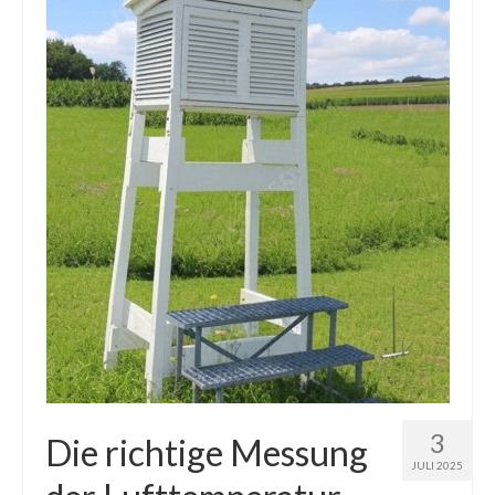
Die Kältepole der Nordhalbkugel: Kanadische
Arktis und Sibirien
Ellesmere Island – Die nördlichste Wildnis
Kanadas
Die Natur der Hudson-Bay und umliegender
Regionen
Die Laptewsee: Die Eisfabrik der Arktis
EisSued
Schneehöhen
Ostsee
Temperaturen in der Arktis und Antarktis
3
Die richtige Messung
JULI 2025
Wetter Arktis Antarktis