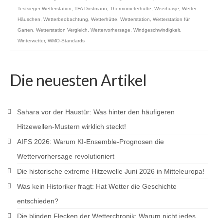
Testsieger Wetterstation
,
TFA Dostmann
,
Thermometerhütte
,
Weerhuisje
,
Wetter-
Häuschen
,
Wetterbeobachtung
,
Wetterhütte
,
Wetterstation
,
Wetterstation für
Garten
,
Wetterstation Vergleich
,
Wettervorhersage
,
Windgeschwindigkeit
,
Winterwetter
,
WMO-Standards
Die neuesten Artikel
Sahara vor der Haustür: Was hinter den häufigeren
Hitzewellen-Mustern wirklich steckt!
AIFS 2026: Warum KI-Ensemble-Prognosen die
Wettervorhersage revolutioniert
Die historische extreme Hitzewelle Juni 2026 in Mitteleuropa!
Was kein Historiker fragt: Hat Wetter die Geschichte
entschieden?
Die blinden Flecken der Wetterchronik: Warum nicht jedes