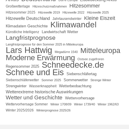
Hitzesommer
Großwetterlage
Hitzeschutzmaßnahmen
Hitzesommer 2025
Hitzewelle 2019
Hitzewelle 2022
Hitzewelle 2025
Kleine Eiszeit
Hitzewelle Deutschland
Jahrtausendwinter
Klimawandel
Klimadaten Geschichte
Landwirtschaft Wetter
Künstliche Intelligenz
Langfristprognose
Langfristprognose für den Sommer 2025 in Mitteleuropa
Lars Hattwig
Mitteleuropa
Megadürre 1540
Moderne Erwärmung
Ostsee zugefroren
Schneedecke.de
Regensommer 2025
Schnee und Eis
Siebenschläfertag
Sommerwetter
Siebenschläferwetter
Sommer 2025
Strenge Winter
Strengwinter
Wetterbeobachtung
Wasserknappheit
Wetterextreme historische Auswirkungen
Wetter und Geschichte
Wettervorhersage
Wettervorhersage Sommer
Winter 1708/09
Winter 1739/40
Winter 1962/63
Winter 2025/2026
Winterprognose 2025/26