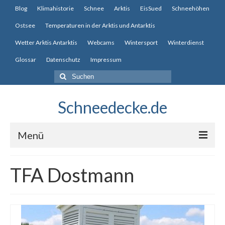
Blog
Klimahistorie
Schnee
Arktis
EisSued
Schneehöhen
Ostsee
Temperaturen in der Arktis und Antarktis
Wetter Arktis Antarktis
Webcams
Wintersport
Winterdienst
Glossar
Datenschutz
Impressum
Suche
nach:
Schneedecke.de
Menü
Blog
TFA Dostmann
Klimahistorie
Schnee
Arktis