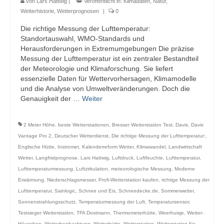
von
Lars Hattwig
|
Veröffentlicht in:
Klimadaten
,
Natur
,
Webcams
Wetterhistorie
,
Wetterprognosen
|
0
Die richtige Messung der Lufttemperatur:
Wintersport
Standortauswahl, WMO-Standards und
Herausforderungen in Extremumgebungen Die präzise
Winterdienst
Messung der Lufttemperatur ist ein zentraler Bestandteil
der Meteorologie und Klimaforschung. Sie liefert
Glossar
essenzielle Daten für Wettervorhersagen, Klimamodelle
und die Analyse von Umweltveränderungen. Doch die
Datenschutz
Genauigkeit der …
Weiter
Impressum
2 Meter Höhe
,
beste Wetterstationen
,
Bresser Wetterstation Test
,
Davis
,
Davis
Vantage Pro 2
,
Deutscher Wetterdienst
,
Die richtige Messung der Lufttemperatur:
,
Englische Hütte
,
Instromet
,
Kalenderreform Wetter
,
Klimawandel
,
Landwirtschaft
Wetter
,
Langfristprognose
,
Lars Hattwig
,
Luftdruck
,
Luftfeuchte
,
Lufttemperatur
,
Lufttemperaturmessung
,
Luftzirkulation
,
meteorologische Messung
,
Moderne
Erwärmung
,
Niederschlagsmesser
,
Profi-Wetterstation kaufen
,
richtige Messung der
Lufttemperatur
,
Sainlogic
,
Schnee und Eis
,
Schneedecke.de
,
Sommerwetter
,
Sonnenstrahlungsschutz
,
Temperaturmessung der Luft
,
Temperatursensor
,
Testsieger Wetterstation
,
TFA Dostmann
,
Thermometerhütte
,
Weerhuisje
,
Wetter-
Häuschen
,
Wetterbeobachtung
,
Wetterhütte
,
Wetterstation
,
Wetterstation für