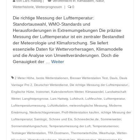
von
Lars Hattwig
|
Veröffentlicht in:
Klimadaten
,
Natur
,
Webcams
Wetterhistorie
,
Wetterprognosen
|
0
Die richtige Messung der Lufttemperatur:
Wintersport
Standortauswahl, WMO-Standards und
Herausforderungen in Extremumgebungen Die präzise
Winterdienst
Messung der Lufttemperatur ist ein zentraler Bestandteil
der Meteorologie und Klimaforschung. Sie liefert
Glossar
essenzielle Daten für Wettervorhersagen, Klimamodelle
und die Analyse von Umweltveränderungen. Doch die
Datenschutz
Genauigkeit der …
Weiter
Impressum
2 Meter Höhe
,
beste Wetterstationen
,
Bresser Wetterstation Test
,
Davis
,
Davis
Vantage Pro 2
,
Deutscher Wetterdienst
,
Die richtige Messung der Lufttemperatur:
,
Englische Hütte
,
Instromet
,
Kalenderreform Wetter
,
Klimawandel
,
Landwirtschaft
Wetter
,
Langfristprognose
,
Lars Hattwig
,
Luftdruck
,
Luftfeuchte
,
Lufttemperatur
,
Lufttemperaturmessung
,
Luftzirkulation
,
meteorologische Messung
,
Moderne
Erwärmung
,
Niederschlagsmesser
,
Profi-Wetterstation kaufen
,
richtige Messung der
Lufttemperatur
,
Sainlogic
,
Schnee und Eis
,
Schneedecke.de
,
Sommerwetter
,
Sonnenstrahlungsschutz
,
Temperaturmessung der Luft
,
Temperatursensor
,
Testsieger Wetterstation
,
TFA Dostmann
,
Thermometerhütte
,
Weerhuisje
,
Wetter-
Häuschen
,
Wetterbeobachtung
,
Wetterhütte
,
Wetterstation
,
Wetterstation für