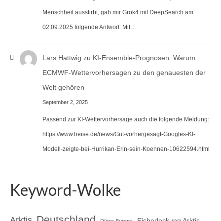
Menschheit ausstirbt, gab mir Grok4 mit DeepSearch am
02.09.2025 folgende Antwort: Mit…
Lars Hattwig
zu
KI-Ensemble-Prognosen: Warum
ECMWF-Wettervorhersagen zu den genauesten der
Welt gehören
September 2, 2025
Passend zur KI-Wettervorhersage auch die folgende Meldung:
https://www.heise.de/news/Gut-vorhergesagt-Googles-KI-
Modell-zeigte-bei-Hurrikan-Erin-sein-Koennen-10622594.html
Keyword-Wolke
Deutschland
Arktis
Eisbedeckung Arktis
Dürre Europa