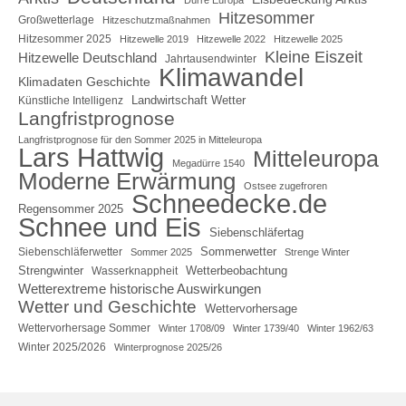
Hitzesommer
Großwetterlage
Hitzeschutzmaßnahmen
Hitzesommer 2025
Hitzewelle 2019
Hitzewelle 2022
Hitzewelle 2025
Kleine Eiszeit
Hitzewelle Deutschland
Jahrtausendwinter
Klimawandel
Klimadaten Geschichte
Landwirtschaft Wetter
Künstliche Intelligenz
Langfristprognose
Langfristprognose für den Sommer 2025 in Mitteleuropa
Lars Hattwig
Mitteleuropa
Megadürre 1540
Moderne Erwärmung
Ostsee zugefroren
Schneedecke.de
Regensommer 2025
Schnee und Eis
Siebenschläfertag
Sommerwetter
Siebenschläferwetter
Sommer 2025
Strenge Winter
Strengwinter
Wetterbeobachtung
Wasserknappheit
Wetterextreme historische Auswirkungen
Wetter und Geschichte
Wettervorhersage
Wettervorhersage Sommer
Winter 1708/09
Winter 1739/40
Winter 1962/63
Winter 2025/2026
Winterprognose 2025/26