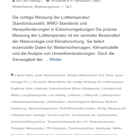
von
Lars Hattwig
|
Veröffentlicht in:
Klimadaten
,
Natur
,
Webcams
Wetterhistorie
,
Wetterprognosen
|
0
Die richtige Messung der Lufttemperatur:
Wintersport
Standortauswahl, WMO-Standards und
Herausforderungen in Extremumgebungen Die präzise
Winterdienst
Messung der Lufttemperatur ist ein zentraler Bestandteil
der Meteorologie und Klimaforschung. Sie liefert
Glossar
essenzielle Daten für Wettervorhersagen, Klimamodelle
und die Analyse von Umweltveränderungen. Doch die
Datenschutz
Genauigkeit der …
Weiter
Impressum
2 Meter Höhe
,
beste Wetterstationen
,
Bresser Wetterstation Test
,
Davis
,
Davis
Vantage Pro 2
,
Deutscher Wetterdienst
,
Die richtige Messung der Lufttemperatur:
,
Englische Hütte
,
Instromet
,
Kalenderreform Wetter
,
Klimawandel
,
Landwirtschaft
Wetter
,
Langfristprognose
,
Lars Hattwig
,
Luftdruck
,
Luftfeuchte
,
Lufttemperatur
,
Lufttemperaturmessung
,
Luftzirkulation
,
meteorologische Messung
,
Moderne
Erwärmung
,
Niederschlagsmesser
,
Profi-Wetterstation kaufen
,
richtige Messung der
Lufttemperatur
,
Sainlogic
,
Schnee und Eis
,
Schneedecke.de
,
Sommerwetter
,
Sonnenstrahlungsschutz
,
Temperaturmessung der Luft
,
Temperatursensor
,
Testsieger Wetterstation
,
TFA Dostmann
,
Thermometerhütte
,
Weerhuisje
,
Wetter-
Häuschen
,
Wetterbeobachtung
,
Wetterhütte
,
Wetterstation
,
Wetterstation für