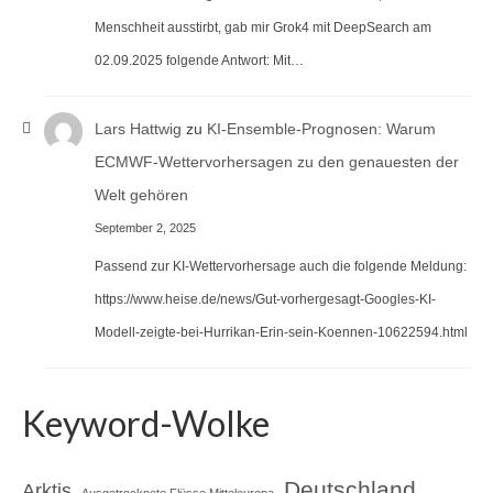
Menschheit ausstirbt, gab mir Grok4 mit DeepSearch am
02.09.2025 folgende Antwort: Mit…
Lars Hattwig
zu
KI-Ensemble-Prognosen: Warum
ECMWF-Wettervorhersagen zu den genauesten der
Welt gehören
September 2, 2025
Passend zur KI-Wettervorhersage auch die folgende Meldung:
https://www.heise.de/news/Gut-vorhergesagt-Googles-KI-
Modell-zeigte-bei-Hurrikan-Erin-sein-Koennen-10622594.html
Keyword-Wolke
Deutschland
Arktis
Ausgetrocknete Flüsse Mitteleuropa