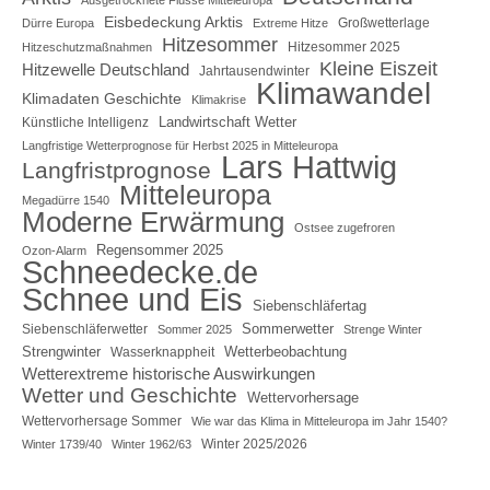
Eisbedeckung Arktis
Großwetterlage
Dürre Europa
Extreme Hitze
Hitzesommer
Hitzesommer 2025
Hitzeschutzmaßnahmen
Kleine Eiszeit
Hitzewelle Deutschland
Jahrtausendwinter
Klimawandel
Klimadaten Geschichte
Klimakrise
Landwirtschaft Wetter
Künstliche Intelligenz
Langfristige Wetterprognose für Herbst 2025 in Mitteleuropa
Lars Hattwig
Langfristprognose
Mitteleuropa
Megadürre 1540
Moderne Erwärmung
Ostsee zugefroren
Regensommer 2025
Ozon-Alarm
Schneedecke.de
Schnee und Eis
Siebenschläfertag
Sommerwetter
Siebenschläferwetter
Sommer 2025
Strenge Winter
Strengwinter
Wetterbeobachtung
Wasserknappheit
Wetterextreme historische Auswirkungen
Wetter und Geschichte
Wettervorhersage
Wettervorhersage Sommer
Wie war das Klima in Mitteleuropa im Jahr 1540?
Winter 2025/2026
Winter 1739/40
Winter 1962/63