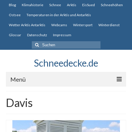
Blog
Klimahistorie
Schnee
Arktis
EisSued
Schneehöhen
Ostsee
Temperaturen in der Arktis und Antarktis
Wetter Arktis Antarktis
Webcams
Wintersport
Winterdienst
Glossar
Datenschutz
Impressum
Suche
nach:
Schneedecke.de
Menü
Blog
Davis
Klimahistorie
Schnee
Arktis