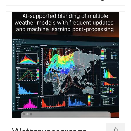
Die Kältepole der Nordhalbkugel: Kanadische
Arktis und Sibirien
Ellesmere Island – Die nördlichste Wildnis
Kanadas
Die Natur der Hudson-Bay und umliegender
Regionen
Die Laptewsee: Die Eisfabrik der Arktis
EisSued
Schneehöhen
Ostsee
Temperaturen in der Arktis und Antarktis
Wetter Arktis Antarktis
6