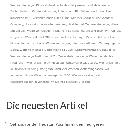
Wettervorhersage
,
Physical Weather Models
,
Physikalische Modelle Wetter
,
Probabilistische Wettervorhersage
,
Schnee und Eis
,
Schneedecke.de
,
Sind
klassische MOS-Verfahren noch aktuell
,
The Weather Channel
,
The Weather
Company
,
Uncertainty in weather forecast
,
Unsicherheit Wettervorhersage
,
Warum
ändern sich Wettervorhersagen nicht mehr so stark
,
Warum sind ECMWF Prognosen
so genau
,
Was bedeutet MOS in der Wettervorhersage
,
Welche Rolle spielen
Meteorologen noch bei KI-Wettervorhersage
,
Wettermodellierung
,
Wetterprognose
Berlin
,
Wettervorhersage Deutschland KI 2026
,
Wettervorhersage Genauigkeit
,
Wettervorhersage Methoden 2026
,
Wie erstellen moderne Wetterdienste ihre
Prognosen
,
Wie funktioniert KI-gestützte Wettervorhersage 2026
,
Wie funktioniert
Multi-Model-Blending
,
Wie genau sind Vier-Wochen-Wetterprognosen
,
Wie
verbessert KI die Wettervorhersage bis 2030
,
Wie weit im Voraus sind
Wetterprognosen zuverlässig
,
WxMix AI-gestütztes Blending
Die neuesten Artikel
Sahara vor der Haustür: Was hinter den häufigeren