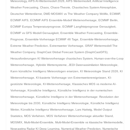
Meteorology
,
AIFS AI-Wettermodell 2026
,
AIFS Wettermodell
,
Artificial Intelligence
Weather Forecasting
,
Chaos
,
Chaos-Theorie
,
Chaotisches System Atmosphäre
,
Deutscher Wetterdienst
,
DWD MOSMIX vs The Weather Company WxMix
,
ECMWF
,
ECMWF AIFS
,
ECMWF AIFS Ensemble-Modell Wettervorhersage
,
ECMWF Berlin
,
ECMWF Europa Temperaturprognose
,
ECMWF Langfristprognose Genauigkeit
,
ECMWF vs GFS Modell Genauigkeit
,
Ensemble Weather Forecasting
,
Ensemble-
Prognose
,
Ensemble-Vorhersage ECMWF 46 Tage
,
Ensemble-Wettervorhersage
,
Extreme Weather Prediction
,
Extremwetter Vorhersage
,
GRAF Wettermodell The
Weather Company
,
GraphCast Global Forecast System (GraphCastGFS)
,
Herausforderungen KI Wettervorhersage chaotisches System
,
Human-over-the-Loop
Wettervorhersage
,
Hybride Wettersysteme
,
JEDI Datenassimilation Meteorologie
,
Kann künstliche Intelligenz Meteorologen ersetzen
,
KI Meteorologie Stand 2026
,
KI
Wettervorhersage
,
KI-basierte Vorhersage von Extremwetterereignissen
,
KI-
gestützte Meteorologie
,
KI-Wettervorhersage
,
Klassisches MOS vs moderne AI-
Vorhersage
,
Künstliche Intelligenz
,
Künstliche Intelligenz in der numerischen
Wettervorhersage
,
Künstliche Intelligenz in der Wettervorhersage: Revolution der
Meteorologie bis 2030
,
Künstliche Intelligenz Meteorologie
,
Künstliche Intelligenz
Wetter
,
Künstliche Intelligenz Wettervorhersage
,
Lars Hattwig
,
Model Output
Statistics
,
MOS Verfahren
,
MOS Verfahren Wettervorhersage aktueller Stand
,
MOSMIX
,
Multi-Model-Ensemble
,
Multi-Model-Ensemble vs klassische Wettermodelle
,
Nowcasting Radar KI Deep Learning
,
Numerical Weather Prediction
,
Numerische