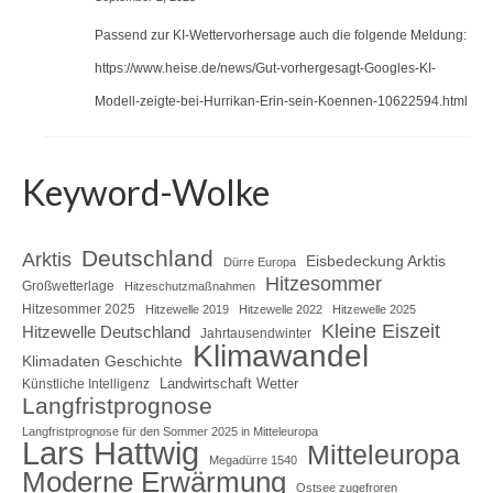
Passend zur KI-Wettervorhersage auch die folgende Meldung:
https://www.heise.de/news/Gut-vorhergesagt-Googles-KI-
Modell-zeigte-bei-Hurrikan-Erin-sein-Koennen-10622594.html
Keyword-Wolke
Deutschland
Arktis
Eisbedeckung Arktis
Dürre Europa
Hitzesommer
Großwetterlage
Hitzeschutzmaßnahmen
Hitzesommer 2025
Hitzewelle 2019
Hitzewelle 2022
Hitzewelle 2025
Kleine Eiszeit
Hitzewelle Deutschland
Jahrtausendwinter
Klimawandel
Klimadaten Geschichte
Landwirtschaft Wetter
Künstliche Intelligenz
Langfristprognose
Langfristprognose für den Sommer 2025 in Mitteleuropa
Lars Hattwig
Mitteleuropa
Megadürre 1540
Moderne Erwärmung
Ostsee zugefroren