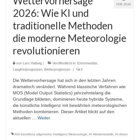
Wettervorhersage
FEB. 2026
Webcams
2026: Wie KI und
Wintersport
traditionelle Methoden
Winterdienst
die moderne Meteorologie
Glossar
revolutionieren
Datenschutz
von
Lars Hattwig
|
Veröffentlicht in:
Extremwetter
,
Langfristprognosen
Impressum
,
Wetterprognosen
|
0
Die Wettervorhersage hat sich in den letzten Jahren
dramatisch verändert. Während klassische Verfahren wie
MOS (Model Output Statistics) jahrzehntelang die
Grundlage bildeten, dominieren heute hybride Systeme,
die künstliche Intelligenz mit bewährten meteorologischen
Methoden kombinieren. Dieser Artikel blickt auf den
aktuellen …
Weiter
AGI künstliche allgemeine Intelligenz Meteorologie
,
AI Wettermodelle
,
AI-driven