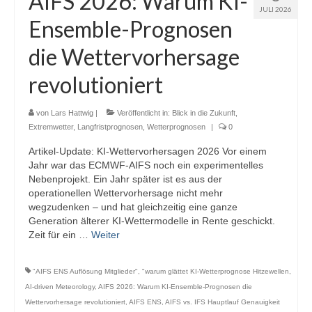
AIFS 2026: Warum KI-
JULI 2026
Webcams
Ensemble-Prognosen
Wintersport
die Wettervorhersage
Winterdienst
revolutioniert
Glossar
von
Lars Hattwig
|
Veröffentlicht in:
Blick in die Zukunft
,
Datenschutz
Extremwetter
,
Langfristprognosen
,
Wetterprognosen
|
0
Artikel-Update: KI-Wettervorhersagen 2026 Vor einem
Impressum
Jahr war das ECMWF-AIFS noch ein experimentelles
Nebenprojekt. Ein Jahr später ist es aus der
operationellen Wettervorhersage nicht mehr
wegzudenken – und hat gleichzeitig eine ganze
Generation älterer KI-Wettermodelle in Rente geschickt.
Zeit für ein …
Weiter
"AIFS ENS Auflösung Mitglieder"
,
"warum glättet KI-Wetterprognose Hitzewellen
,
AI-driven Meteorology
,
AIFS 2026: Warum KI-Ensemble-Prognosen die
Wettervorhersage revolutioniert
,
AIFS ENS
,
AIFS vs. IFS Hauptlauf Genauigkeit