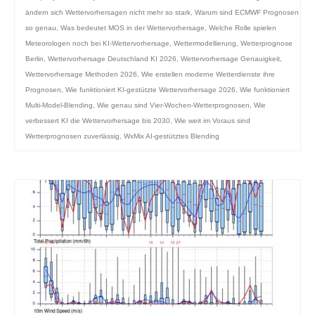
ändern sich Wettervorhersagen nicht mehr so stark
,
Warum sind ECMWF Prognosen
so genau
,
Was bedeutet MOS in der Wettervorhersage
,
Welche Rolle spielen
Meteorologen noch bei KI-Wettervorhersage
,
Wettermodellierung
,
Wetterprognose
Berlin
,
Wettervorhersage Deutschland KI 2026
,
Wettervorhersage Genauigkeit
,
Wettervorhersage Methoden 2026
,
Wie erstellen moderne Wetterdienste ihre
Prognosen
,
Wie funktioniert KI-gestützte Wettervorhersage 2026
,
Wie funktioniert
Multi-Model-Blending
,
Wie genau sind Vier-Wochen-Wetterprognosen
,
Wie
verbessert KI die Wettervorhersage bis 2030
,
Wie weit im Voraus sind
Wetterprognosen zuverlässig
,
WxMix AI-gestütztes Blending