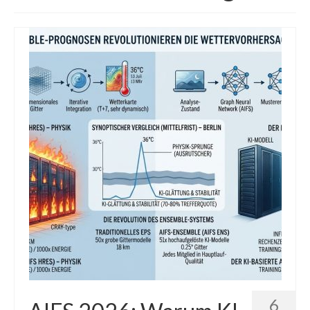
Die Kältepole der Nordhalbkugel: Kanadische
Arktis und Sibirien
Ellesmere Island – Die nördlichste Wildnis
Kanadas
Die Natur der Hudson-Bay und umliegender
Regionen
Die Laptewsee: Die Eisfabrik der Arktis
EisSued
Schneehöhen
Ostsee
Temperaturen in der Arktis und Antarktis
Wetter Arktis Antarktis
6