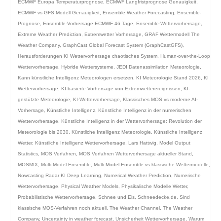
ECMWF Europa Temperaturprognose
,
ECMWF Langfristprognose Genauigkeit
,
ECMWF vs GFS Modell Genauigkeit
,
Ensemble Weather Forecasting
,
Ensemble-
Prognose
,
Ensemble-Vorhersage ECMWF 46 Tage
,
Ensemble-Wettervorhersage
,
Extreme Weather Prediction
,
Extremwetter Vorhersage
,
GRAF Wettermodell The
Weather Company
,
GraphCast Global Forecast System (GraphCastGFS)
,
Herausforderungen KI Wettervorhersage chaotisches System
,
Human-over-the-Loop
Wettervorhersage
,
Hybride Wettersysteme
,
JEDI Datenassimilation Meteorologie
,
Kann künstliche Intelligenz Meteorologen ersetzen
,
KI Meteorologie Stand 2026
,
KI
Wettervorhersage
,
KI-basierte Vorhersage von Extremwetterereignissen
,
KI-
gestützte Meteorologie
,
KI-Wettervorhersage
,
Klassisches MOS vs moderne AI-
Vorhersage
,
Künstliche Intelligenz
,
Künstliche Intelligenz in der numerischen
Wettervorhersage
,
Künstliche Intelligenz in der Wettervorhersage: Revolution der
Meteorologie bis 2030
,
Künstliche Intelligenz Meteorologie
,
Künstliche Intelligenz
Wetter
,
Künstliche Intelligenz Wettervorhersage
,
Lars Hattwig
,
Model Output
Statistics
,
MOS Verfahren
,
MOS Verfahren Wettervorhersage aktueller Stand
,
MOSMIX
,
Multi-Model-Ensemble
,
Multi-Model-Ensemble vs klassische Wettermodelle
,
Nowcasting Radar KI Deep Learning
,
Numerical Weather Prediction
,
Numerische
Wettervorhersage
,
Physical Weather Models
,
Physikalische Modelle Wetter
,
Probabilistische Wettervorhersage
,
Schnee und Eis
,
Schneedecke.de
,
Sind
klassische MOS-Verfahren noch aktuell
,
The Weather Channel
,
The Weather
Company
,
Uncertainty in weather forecast
,
Unsicherheit Wettervorhersage
,
Warum