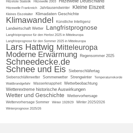
Hitzewelle Deutschland
Hitzetote Statistik
Hitzewelle 2003
Kleine Eiszeit
Jahrtausendwinter
Hitzewelle Frankreich
Klimadaten Geschichte
Kleines Eiszeitalter
Klimawandel
Künstliche Intelligenz
Langfristprognose
Landwirtschaft Wetter
Langfristprognose für den Herbst 2025 in Mitteleuropa
Langfristprognose für den Sommer 2025 in Mitteleuropa
Lars Hattwig
Mitteleuropa
Moderne Erwärmung
Regensommer 2025
Schneedecke.de
Schnee und Eis
Siebenschläfertag
Sommerwetter
Strengwinter
Siebenschläferwetter
Temperaturrekorde
Wetterbeobachtung
Wasserknappheit
Waldbrandgefahr
Wetterextreme historische Auswirkungen
Wetter und Geschichte
Wettervorhersage
Wettervorhersage Sommer
Winter 2025/2026
Winter 1928/29
Winterprognose 2025/26