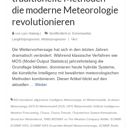
die moderne Meteorologie
revolutionieren
von
Lars Hattwig
|
Veröffentlicht in:
Extremwetter
,
Langfristprognosen
,
Wetterprognosen
|
0
Die Wettervorhersage hat sich in den letzten Jahren
dramatisch verändert. Während klassische Verfahren wie
MOS (Model Output Statistics) jahrzehntelang die
Grundlage bildeten, dominieren heute hybride Systeme,
die künstliche Intelligenz mit bewährten meteorologischen
Methoden kombinieren. Dieser Artikel blickt auf den
aktuellen …
Weiter
AGI künstliche allgemeine Intelligenz Meteorologie
,
AI Wettermodelle
,
AI-driven
Meteorology
,
AIFS AI-Wettermodell 2026
,
AIFS Wettermodell
,
Artificial Intelligence
Weather Forecasting
,
Chaos
,
Chaos-Theorie
,
Chaotisches System Atmosphäre
,
Deutscher Wetterdienst
,
DWD MOSMIX vs The Weather Company WxMix
,
ECMWF
,
ECMWF AIFS
,
ECMWF AIFS Ensemble-Modell Wettervorhersage
,
ECMWF Berlin
,