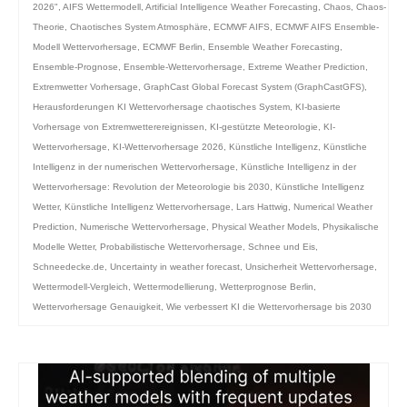
2026"
,
AIFS Wettermodell
,
Artificial Intelligence Weather Forecasting
,
Chaos
,
Chaos-
Theorie
,
Chaotisches System Atmosphäre
,
ECMWF AIFS
,
ECMWF AIFS Ensemble-
Modell Wettervorhersage
,
ECMWF Berlin
,
Ensemble Weather Forecasting
,
Ensemble-Prognose
,
Ensemble-Wettervorhersage
,
Extreme Weather Prediction
,
Extremwetter Vorhersage
,
GraphCast Global Forecast System (GraphCastGFS)
,
Herausforderungen KI Wettervorhersage chaotisches System
,
KI-basierte
Vorhersage von Extremwetterereignissen
,
KI-gestützte Meteorologie
,
KI-
Wettervorhersage
,
KI-Wettervorhersage 2026
,
Künstliche Intelligenz
,
Künstliche
Intelligenz in der numerischen Wettervorhersage
,
Künstliche Intelligenz in der
Wettervorhersage: Revolution der Meteorologie bis 2030
,
Künstliche Intelligenz
Wetter
,
Künstliche Intelligenz Wettervorhersage
,
Lars Hattwig
,
Numerical Weather
Prediction
,
Numerische Wettervorhersage
,
Physical Weather Models
,
Physikalische
Modelle Wetter
,
Probabilistische Wettervorhersage
,
Schnee und Eis
,
Schneedecke.de
,
Uncertainty in weather forecast
,
Unsicherheit Wettervorhersage
,
Wettermodell-Vergleich
,
Wettermodellierung
,
Wetterprognose Berlin
,
Wettervorhersage Genauigkeit
,
Wie verbessert KI die Wettervorhersage bis 2030