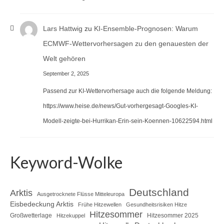
Lars Hattwig
zu
KI-Ensemble-Prognosen: Warum
ECMWF-Wettervorhersagen zu den genauesten der
Welt gehören
September 2, 2025
Passend zur KI-Wettervorhersage auch die folgende Meldung:
https://www.heise.de/news/Gut-vorhergesagt-Googles-KI-
Modell-zeigte-bei-Hurrikan-Erin-sein-Koennen-10622594.html
Keyword-Wolke
Deutschland
Arktis
Ausgetrocknete Flüsse Mitteleuropa
Eisbedeckung Arktis
Frühe Hitzewellen
Gesundheitsrisiken Hitze
Hitzesommer
Großwetterlage
Hitzesommer 2025
Hitzekuppel