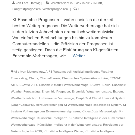
von
Lars Hattwig
|
Veröffentlicht in:
Blick in die Zukunft
,
Langfristprognosen
,
Wetterprognosen
|
1
KI-Ensemble-Prognosen – wahrscheinlich die derzeit
besten Wetterprognosen Die Wettervorhersage hat sich
in den letzten Jahrzehnten dramatisch weiterentwickelt.
Von einfachen Beobachtungen bis hin zu komplexen
Computermodellen – die Präzision der Prognosen ist
stetig gestiegen. Doch die Einführung von KI-gestützten
Ensemble-Vorhersagen, wie …
Weiter
AI-driven Meteorology
,
AIFS Wettermodell
,
Artificial Intelligence Weather
Forecasting
,
Chaos
,
Chaos-Theorie
,
Chaotisches System Atmosphäre
,
ECMWF
AIFS
,
ECMWF AIFS Ensemble-Modell Wettervorhersage
,
ECMWF Berlin
,
Ensemble
Weather Forecasting
,
Ensemble-Prognose
,
Ensemble-Wettervorhersage
,
Extreme
Weather Prediction
,
Extremwetter Vorhersage
,
GraphCast Global Forecast System
(GraphCastGFS)
,
Herausforderungen KI Wettervorhersage chaotisches System
,
KI-
basierte Vorhersage von Extremwetterereignissen
,
KI-gestützte Meteorologie
,
KI-
Wettervorhersage
,
Künstliche Intelligenz
,
Künstliche Intelligenz in der numerischen
Wettervorhersage
,
Künstliche Intelligenz in der Wettervorhersage: Revolution der
Meteorologie bis 2030
,
Künstliche Intelligenz Wetter
,
Künstliche Intelligenz