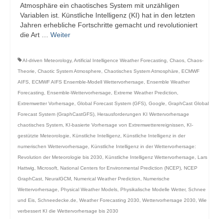
Atmosphäre ein chaotisches System mit unzähligen
Variablen ist. Künstliche Intelligenz (KI) hat in den letzten
Jahren erhebliche Fortschritte gemacht und revolutioniert
die Art …
Weiter
AI-driven Meteorology
,
Artificial Intelligence Weather Forecasting
,
Chaos
,
Chaos-
Theorie
,
Chaotic System Atmosphere
,
Chaotisches System Atmosphäre
,
ECMWF
AIFS
,
ECMWF AIFS Ensemble-Modell Wettervorhersage
,
Ensemble Weather
Forecasting
,
Ensemble-Wettervorhersage
,
Extreme Weather Prediction
,
Extremwetter Vorhersage
,
Global Forecast System (GFS)
,
Google
,
GraphCast Global
Forecast System (GraphCastGFS)
,
Herausforderungen KI Wettervorhersage
chaotisches System
,
KI-basierte Vorhersage von Extremwetterereignissen
,
KI-
gestützte Meteorologie
,
Künstliche Intelligenz
,
Künstliche Intelligenz in der
numerischen Wettervorhersage
,
Künstliche Intelligenz in der Wettervorhersage:
Revolution der Meteorologie bis 2030
,
Künstliche Intelligenz Wettervorhersage
,
Lars
Hattwig
,
Microsoft
,
National Centers for Environmental Prediction (NCEP)
,
NCEP
GraphCast
,
NeuralGCM
,
Numerical Weather Prediction
,
Numerische
Wettervorhersage
,
Physical Weather Models
,
Physikalische Modelle Wetter
,
Schnee
und Eis
,
Schneedecke.de
,
Weather Forecasting 2030
,
Wettervorhersage 2030
,
Wie
verbessert KI die Wettervorhersage bis 2030