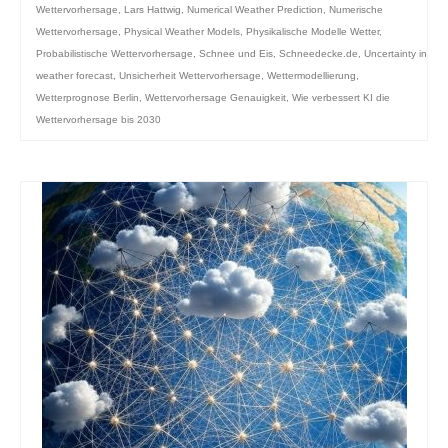
Wettervorhersage
,
Lars Hattwig
,
Numerical Weather Prediction
,
Numerische
Wettervorhersage
,
Physical Weather Models
,
Physikalische Modelle Wetter
,
Probabilistische Wettervorhersage
,
Schnee und Eis
,
Schneedecke.de
,
Uncertainty in
weather forecast
,
Unsicherheit Wettervorhersage
,
Wettermodellierung
,
Wetterprognose Berlin
,
Wettervorhersage Genauigkeit
,
Wie verbessert KI die
Wettervorhersage bis 2030