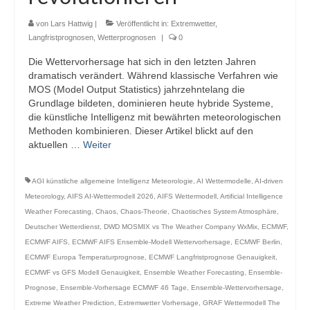
von
Lars Hattwig
|
Veröffentlicht in:
Extremwetter
,
Langfristprognosen
,
Wetterprognosen
|
0
Die Wettervorhersage hat sich in den letzten Jahren
dramatisch verändert. Während klassische Verfahren wie
MOS (Model Output Statistics) jahrzehntelang die
Grundlage bildeten, dominieren heute hybride Systeme,
die künstliche Intelligenz mit bewährten meteorologischen
Methoden kombinieren. Dieser Artikel blickt auf den
aktuellen …
Weiter
AGI künstliche allgemeine Intelligenz Meteorologie
,
AI Wettermodelle
,
AI-driven
Meteorology
,
AIFS AI-Wettermodell 2026
,
AIFS Wettermodell
,
Artificial Intelligence
Weather Forecasting
,
Chaos
,
Chaos-Theorie
,
Chaotisches System Atmosphäre
,
Deutscher Wetterdienst
,
DWD MOSMIX vs The Weather Company WxMix
,
ECMWF
,
ECMWF AIFS
,
ECMWF AIFS Ensemble-Modell Wettervorhersage
,
ECMWF Berlin
,
ECMWF Europa Temperaturprognose
,
ECMWF Langfristprognose Genauigkeit
,
ECMWF vs GFS Modell Genauigkeit
,
Ensemble Weather Forecasting
,
Ensemble-
Prognose
,
Ensemble-Vorhersage ECMWF 46 Tage
,
Ensemble-Wettervorhersage
,
Extreme Weather Prediction
,
Extremwetter Vorhersage
,
GRAF Wettermodell The