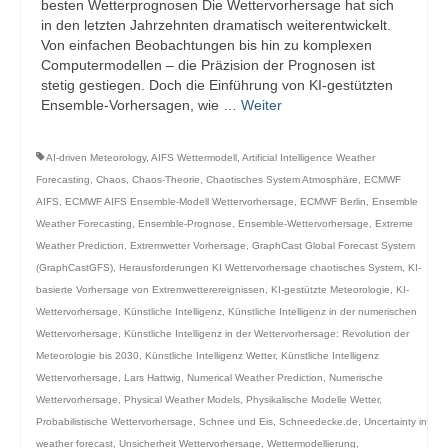
besten Wetterprognosen Die Wettervorhersage hat sich
in den letzten Jahrzehnten dramatisch weiterentwickelt.
Von einfachen Beobachtungen bis hin zu komplexen
Computermodellen – die Präzision der Prognosen ist
stetig gestiegen. Doch die Einführung von KI-gestützten
Ensemble-Vorhersagen, wie …
Weiter
AI-driven Meteorology
,
AIFS Wettermodell
,
Artificial Intelligence Weather
Forecasting
,
Chaos
,
Chaos-Theorie
,
Chaotisches System Atmosphäre
,
ECMWF
AIFS
,
ECMWF AIFS Ensemble-Modell Wettervorhersage
,
ECMWF Berlin
,
Ensemble
Weather Forecasting
,
Ensemble-Prognose
,
Ensemble-Wettervorhersage
,
Extreme
Weather Prediction
,
Extremwetter Vorhersage
,
GraphCast Global Forecast System
(GraphCastGFS)
,
Herausforderungen KI Wettervorhersage chaotisches System
,
KI-
basierte Vorhersage von Extremwetterereignissen
,
KI-gestützte Meteorologie
,
KI-
Wettervorhersage
,
Künstliche Intelligenz
,
Künstliche Intelligenz in der numerischen
Wettervorhersage
,
Künstliche Intelligenz in der Wettervorhersage: Revolution der
Meteorologie bis 2030
,
Künstliche Intelligenz Wetter
,
Künstliche Intelligenz
Wettervorhersage
,
Lars Hattwig
,
Numerical Weather Prediction
,
Numerische
Wettervorhersage
,
Physical Weather Models
,
Physikalische Modelle Wetter
,
Probabilistische Wettervorhersage
,
Schnee und Eis
,
Schneedecke.de
,
Uncertainty in
weather forecast
,
Unsicherheit Wettervorhersage
,
Wettermodellierung
,