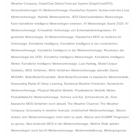
Weather Company
,
GraphCast Global Forecast System (GraphCastGFS)
,
Herausforderungen KI Wettervorhersage chaotisches System
,
Human-over-the-Loop
Wettervorhersage
,
Hybride Wettersysteme
,
JEDI Datenassimilation Meteorologie
,
Kann künstliche Intelligenz Meteorologen ersetzen
,
KI Meteorologie Stand 2026
,
KI
Wettervorhersage
,
KI-basierte Vorhersage von Extremwetterereignissen
,
KI-
gestützte Meteorologie
,
KI-Wettervorhersage
,
Klassisches MOS vs moderne AI-
Vorhersage
,
Künstliche Intelligenz
,
Künstliche Intelligenz in der numerischen
Wettervorhersage
,
Künstliche Intelligenz in der Wettervorhersage: Revolution der
Meteorologie bis 2030
,
Künstliche Intelligenz Meteorologie
,
Künstliche Intelligenz
Wetter
,
Künstliche Intelligenz Wettervorhersage
,
Lars Hattwig
,
Model Output
Statistics
,
MOS Verfahren
,
MOS Verfahren Wettervorhersage aktueller Stand
,
MOSMIX
,
Multi-Model-Ensemble
,
Multi-Model-Ensemble vs klassische Wettermodelle
,
Nowcasting Radar KI Deep Learning
,
Numerical Weather Prediction
,
Numerische
Wettervorhersage
,
Physical Weather Models
,
Physikalische Modelle Wetter
,
Probabilistische Wettervorhersage
,
Schnee und Eis
,
Schneedecke.de
,
Sind
klassische MOS-Verfahren noch aktuell
,
The Weather Channel
,
The Weather
Company
,
Uncertainty in weather forecast
,
Unsicherheit Wettervorhersage
,
Warum
ändern sich Wettervorhersagen nicht mehr so stark
,
Warum sind ECMWF Prognosen
so genau
,
Was bedeutet MOS in der Wettervorhersage
,
Welche Rolle spielen
Meteorologen noch bei KI-Wettervorhersage
,
Wettermodellierung
,
Wetterprognose