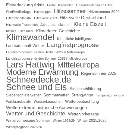
Eisbedeckung Arktis
Frühe Hitzewellen
Gesundheitsrisiken Hitze
Hitzesommer
Großwetterlage
Hitzesommer 2025
Hitzekuppel
Hitzewelle Deutschland
Hitzetote Statistik
Hitzewelle 2003
Kleine Eiszeit
Jahrtausendwinter
Hitzewelle Frankreich
Klimadaten Geschichte
Kleines Eiszeitalter
Klimawandel
Künstliche Intelligenz
Langfristprognose
Landwirtschaft Wetter
Langfristprognose für den Herbst 2025 in Mitteleuropa
Langfristprognose für den Sommer 2025 in Mitteleuropa
Lars Hattwig
Mitteleuropa
Moderne Erwärmung
Regensommer 2025
Schneedecke.de
Schnee und Eis
Siebenschläfertag
Sommerwetter
Strengwinter
Siebenschläferwetter
Temperaturrekorde
Wetterbeobachtung
Wasserknappheit
Waldbrandgefahr
Wetterextreme historische Auswirkungen
Wetter und Geschichte
Wettervorhersage
Wettervorhersage Sommer
Winter 2025/2026
Winter 1928/29
Winterprognose 2025/26