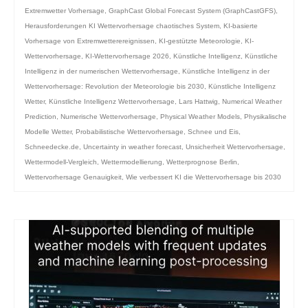
Extremwetter Vorhersage
,
GraphCast Global Forecast System (GraphCastGFS)
,
Herausforderungen KI Wettervorhersage chaotisches System
,
KI-basierte
Vorhersage von Extremwetterereignissen
,
KI-gestützte Meteorologie
,
KI-
Wettervorhersage
,
KI-Wettervorhersage 2026
,
Künstliche Intelligenz
,
Künstliche
Intelligenz in der numerischen Wettervorhersage
,
Künstliche Intelligenz in der
Wettervorhersage: Revolution der Meteorologie bis 2030
,
Künstliche Intelligenz
Wetter
,
Künstliche Intelligenz Wettervorhersage
,
Lars Hattwig
,
Numerical Weather
Prediction
,
Numerische Wettervorhersage
,
Physical Weather Models
,
Physikalische
Modelle Wetter
,
Probabilistische Wettervorhersage
,
Schnee und Eis
,
Schneedecke.de
,
Uncertainty in weather forecast
,
Unsicherheit Wettervorhersage
,
Wettermodell-Vergleich
,
Wettermodellierung
,
Wetterprognose Berlin
,
Wettervorhersage Genauigkeit
,
Wie verbessert KI die Wettervorhersage bis 2030