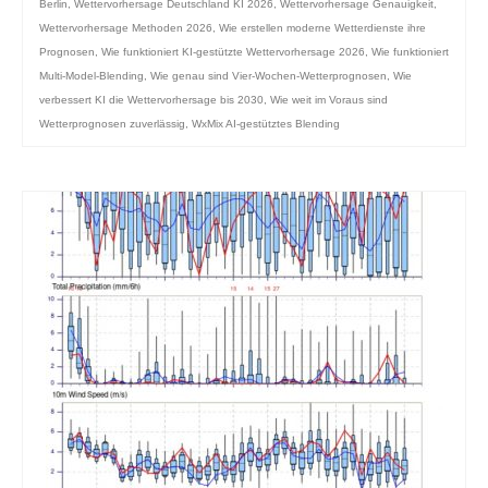
Berlin
,
Wettervorhersage Deutschland KI 2026
,
Wettervorhersage Genauigkeit
,
Wettervorhersage Methoden 2026
,
Wie erstellen moderne Wetterdienste ihre
Prognosen
,
Wie funktioniert KI-gestützte Wettervorhersage 2026
,
Wie funktioniert
Multi-Model-Blending
,
Wie genau sind Vier-Wochen-Wetterprognosen
,
Wie
verbessert KI die Wettervorhersage bis 2030
,
Wie weit im Voraus sind
Wetterprognosen zuverlässig
,
WxMix AI-gestütztes Blending