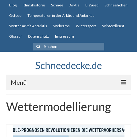
Blog
Klimahistorie
Schnee
Arktis
EisSued
Schneehöhen
Ostsee
Temperaturen in der Arktis und Antarktis
Wetter Arktis Antarktis
Webcams
Wintersport
Winterdienst
Glossar
Datenschutz
Impressum
Suche
nach:
Schneedecke.de
Menü
Blog
Wettermodellierung
Klimahistorie
Schnee
Arktis