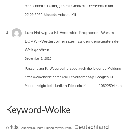
Menschheit ausstirbt, gab mir Grok4 mit DeepSearch am
02.09.2025 folgende Antwort: Mit…
Lars Hattwig
zu
KI-Ensemble-Prognosen: Warum
ECMWF-Wettervorhersagen zu den genauesten der
Welt gehören
September 2, 2025
Passend zur KI-Wettervorhersage auch die folgende Meldung:
https://www.heise.de/news/Gut-vorhergesagt-Googles-KI-
Modell-zeigte-bei-Hurrikan-Erin-sein-Koennen-10622594.html
Keyword-Wolke
Deutschland
Arktis
Ausgetrocknete Flüsse Mitteleuropa