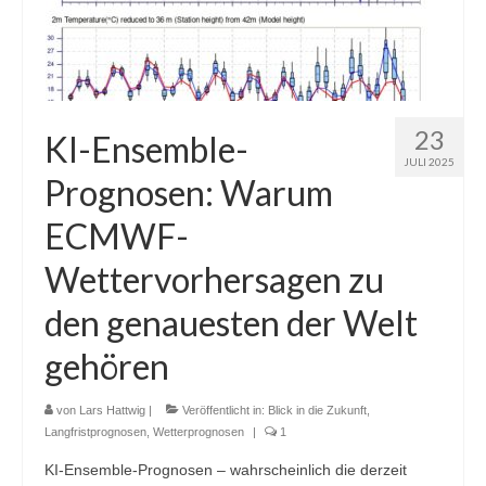
23
KI-Ensemble-
JULI 2025
Prognosen: Warum
ECMWF-
Wettervorhersagen zu
den genauesten der Welt
gehören
von
Lars Hattwig
|
Veröffentlicht in:
Blick in die Zukunft
,
Langfristprognosen
,
Wetterprognosen
|
1
KI-Ensemble-Prognosen – wahrscheinlich die derzeit