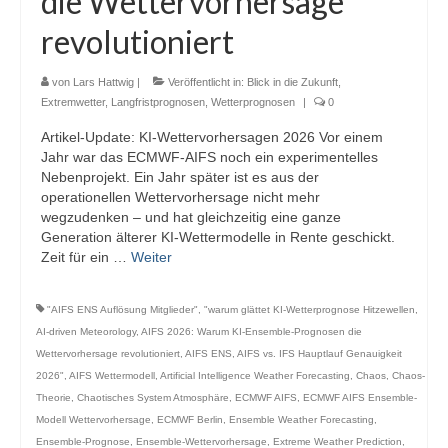
die Wettervorhersage
Webcams
revolutioniert
Wintersport
von
Lars Hattwig
|
Veröffentlicht in:
Blick in die Zukunft
,
Winterdienst
Extremwetter
,
Langfristprognosen
,
Wetterprognosen
|
0
Artikel-Update: KI-Wettervorhersagen 2026 Vor einem
Glossar
Jahr war das ECMWF-AIFS noch ein experimentelles
Nebenprojekt. Ein Jahr später ist es aus der
Datenschutz
operationellen Wettervorhersage nicht mehr
wegzudenken – und hat gleichzeitig eine ganze
Impressum
Generation älterer KI-Wettermodelle in Rente geschickt.
Zeit für ein …
Weiter
"AIFS ENS Auflösung Mitglieder"
,
"warum glättet KI-Wetterprognose Hitzewellen
,
AI-driven Meteorology
,
AIFS 2026: Warum KI-Ensemble-Prognosen die
Wettervorhersage revolutioniert
,
AIFS ENS
,
AIFS vs. IFS Hauptlauf Genauigkeit
2026"
,
AIFS Wettermodell
,
Artificial Intelligence Weather Forecasting
,
Chaos
,
Chaos-
Theorie
,
Chaotisches System Atmosphäre
,
ECMWF AIFS
,
ECMWF AIFS Ensemble-
Modell Wettervorhersage
,
ECMWF Berlin
,
Ensemble Weather Forecasting
,
Ensemble-Prognose
,
Ensemble-Wettervorhersage
,
Extreme Weather Prediction
,