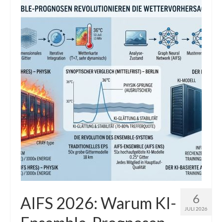
Die Kältepole der Nordhalbkugel: Kanadische
Arktis und Sibirien
Ellesmere Island – Die nördlichste Wildnis
Kanadas
Die Natur der Hudson-Bay und umliegender
Regionen
Die Laptewsee: Die Eisfabrik der Arktis
EisSued
Schneehöhen
Ostsee
Temperaturen in der Arktis und Antarktis
6
AIFS 2026: Warum KI-
JULI 2026
Wetter Arktis Antarktis