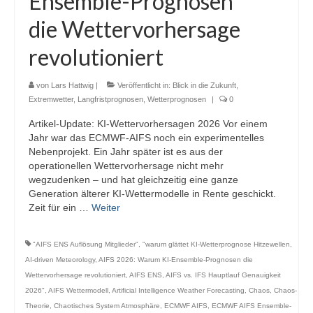
Ensemble-Prognosen
Webcams
die Wettervorhersage
Wintersport
revolutioniert
Winterdienst
von
Lars Hattwig
|
Veröffentlicht in:
Blick in die Zukunft
,
Glossar
Extremwetter
,
Langfristprognosen
,
Wetterprognosen
|
0
Artikel-Update: KI-Wettervorhersagen 2026 Vor einem
Datenschutz
Jahr war das ECMWF-AIFS noch ein experimentelles
Nebenprojekt. Ein Jahr später ist es aus der
Impressum
operationellen Wettervorhersage nicht mehr
wegzudenken – und hat gleichzeitig eine ganze
Generation älterer KI-Wettermodelle in Rente geschickt.
Zeit für ein …
Weiter
"AIFS ENS Auflösung Mitglieder"
,
"warum glättet KI-Wetterprognose Hitzewellen
,
AI-driven Meteorology
,
AIFS 2026: Warum KI-Ensemble-Prognosen die
Wettervorhersage revolutioniert
,
AIFS ENS
,
AIFS vs. IFS Hauptlauf Genauigkeit
2026"
,
AIFS Wettermodell
,
Artificial Intelligence Weather Forecasting
,
Chaos
,
Chaos-
Theorie
,
Chaotisches System Atmosphäre
,
ECMWF AIFS
,
ECMWF AIFS Ensemble-