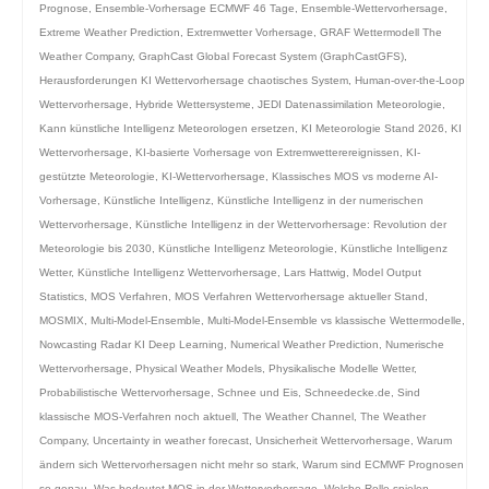
Prognose
,
Ensemble-Vorhersage ECMWF 46 Tage
,
Ensemble-Wettervorhersage
,
Extreme Weather Prediction
,
Extremwetter Vorhersage
,
GRAF Wettermodell The
Weather Company
,
GraphCast Global Forecast System (GraphCastGFS)
,
Herausforderungen KI Wettervorhersage chaotisches System
,
Human-over-the-Loop
Wettervorhersage
,
Hybride Wettersysteme
,
JEDI Datenassimilation Meteorologie
,
Kann künstliche Intelligenz Meteorologen ersetzen
,
KI Meteorologie Stand 2026
,
KI
Wettervorhersage
,
KI-basierte Vorhersage von Extremwetterereignissen
,
KI-
gestützte Meteorologie
,
KI-Wettervorhersage
,
Klassisches MOS vs moderne AI-
Vorhersage
,
Künstliche Intelligenz
,
Künstliche Intelligenz in der numerischen
Wettervorhersage
,
Künstliche Intelligenz in der Wettervorhersage: Revolution der
Meteorologie bis 2030
,
Künstliche Intelligenz Meteorologie
,
Künstliche Intelligenz
Wetter
,
Künstliche Intelligenz Wettervorhersage
,
Lars Hattwig
,
Model Output
Statistics
,
MOS Verfahren
,
MOS Verfahren Wettervorhersage aktueller Stand
,
MOSMIX
,
Multi-Model-Ensemble
,
Multi-Model-Ensemble vs klassische Wettermodelle
,
Nowcasting Radar KI Deep Learning
,
Numerical Weather Prediction
,
Numerische
Wettervorhersage
,
Physical Weather Models
,
Physikalische Modelle Wetter
,
Probabilistische Wettervorhersage
,
Schnee und Eis
,
Schneedecke.de
,
Sind
klassische MOS-Verfahren noch aktuell
,
The Weather Channel
,
The Weather
Company
,
Uncertainty in weather forecast
,
Unsicherheit Wettervorhersage
,
Warum
ändern sich Wettervorhersagen nicht mehr so stark
,
Warum sind ECMWF Prognosen
so genau
,
Was bedeutet MOS in der Wettervorhersage
,
Welche Rolle spielen