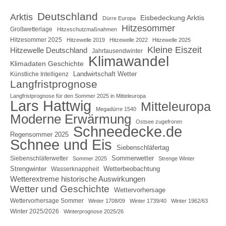
Deutschland
Arktis
Eisbedeckung Arktis
Dürre Europa
Hitzesommer
Großwetterlage
Hitzeschutzmaßnahmen
Hitzesommer 2025
Hitzewelle 2019
Hitzewelle 2022
Hitzewelle 2025
Kleine Eiszeit
Hitzewelle Deutschland
Jahrtausendwinter
Klimawandel
Klimadaten Geschichte
Landwirtschaft Wetter
Künstliche Intelligenz
Langfristprognose
Langfristprognose für den Sommer 2025 in Mitteleuropa
Lars Hattwig
Mitteleuropa
Megadürre 1540
Moderne Erwärmung
Ostsee zugefroren
Schneedecke.de
Regensommer 2025
Schnee und Eis
Siebenschläfertag
Sommerwetter
Siebenschläferwetter
Sommer 2025
Strenge Winter
Strengwinter
Wetterbeobachtung
Wasserknappheit
Wetterextreme historische Auswirkungen
Wetter und Geschichte
Wettervorhersage
Wettervorhersage Sommer
Winter 1708/09
Winter 1739/40
Winter 1962/63
Winter 2025/2026
Winterprognose 2025/26