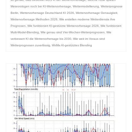
Meteorologen noch bei KI-Wettervorhersage
,
Wettermodellierung
,
Wetterprognose
Berlin
,
Wettervorhersage Deutschland KI 2026
,
Wettervorhersage Genauigkeit
,
Wettervorhersage Methoden 2026
,
Wie erstellen moderne Wetterdienste ihre
Prognosen
,
Wie funktioniert KI-gestützte Wettervorhersage 2026
,
Wie funktioniert
Multi-Model-Blending
,
Wie genau sind Vier-Wochen-Wetterprognosen
,
Wie
verbessert KI die Wettervorhersage bis 2030
,
Wie weit im Voraus sind
Wetterprognosen zuverlässig
,
WxMix AI-gestütztes Blending