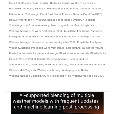
Modell Wettervorhersage
,
ECMWF Berlin
,
Ensemble Weather Forecasting
,
Ensemble-Prognose
,
Ensemble-Wettervorhersage
,
Extreme Weather Prediction
,
Extremwetter Vorhersage
,
GraphCast Global Forecast System (GraphCastGFS)
,
Herausforderungen KI Wettervorhersage chaotisches System
,
KI-basierte
Vorhersage von Extremwetterereignissen
,
KI-gestützte Meteorologie
,
KI-
Wettervorhersage
,
KI-Wettervorhersage 2026
,
Künstliche Intelligenz
,
Künstliche
Intelligenz in der numerischen Wettervorhersage
,
Künstliche Intelligenz in der
Wettervorhersage: Revolution der Meteorologie bis 2030
,
Künstliche Intelligenz
Wetter
,
Künstliche Intelligenz Wettervorhersage
,
Lars Hattwig
,
Numerical Weather
Prediction
,
Numerische Wettervorhersage
,
Physical Weather Models
,
Physikalische
Modelle Wetter
,
Probabilistische Wettervorhersage
,
Schnee und Eis
,
Schneedecke.de
,
Uncertainty in weather forecast
,
Unsicherheit Wettervorhersage
,
Wettermodell-Vergleich
,
Wettermodellierung
,
Wetterprognose Berlin
,
Wettervorhersage Genauigkeit
,
Wie verbessert KI die Wettervorhersage bis 2030