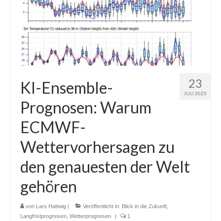
23
KI-Ensemble-
JULI 2025
Prognosen: Warum
ECMWF-
Wettervorhersagen zu
den genauesten der Welt
gehören
von
Lars Hattwig
|
Veröffentlicht in:
Blick in die Zukunft
,
Langfristprognosen
,
Wetterprognosen
|
1