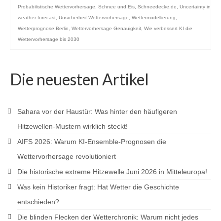
Probabilistische Wettervorhersage
,
Schnee und Eis
,
Schneedecke.de
,
Uncertainty in
weather forecast
,
Unsicherheit Wettervorhersage
,
Wettermodellierung
,
Wetterprognose Berlin
,
Wettervorhersage Genauigkeit
,
Wie verbessert KI die
Wettervorhersage bis 2030
Die neuesten Artikel
Sahara vor der Haustür: Was hinter den häufigeren
Hitzewellen-Mustern wirklich steckt!
AIFS 2026: Warum KI-Ensemble-Prognosen die
Wettervorhersage revolutioniert
Die historische extreme Hitzewelle Juni 2026 in Mitteleuropa!
Was kein Historiker fragt: Hat Wetter die Geschichte
entschieden?
Die blinden Flecken der Wetterchronik: Warum nicht jedes