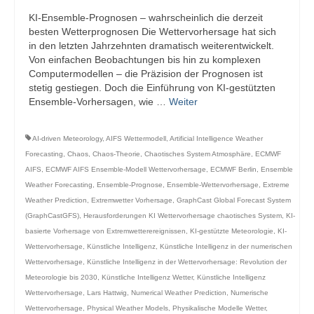
KI-Ensemble-Prognosen – wahrscheinlich die derzeit
besten Wetterprognosen Die Wettervorhersage hat sich
in den letzten Jahrzehnten dramatisch weiterentwickelt.
Von einfachen Beobachtungen bis hin zu komplexen
Computermodellen – die Präzision der Prognosen ist
stetig gestiegen. Doch die Einführung von KI-gestützten
Ensemble-Vorhersagen, wie …
Weiter
AI-driven Meteorology
,
AIFS Wettermodell
,
Artificial Intelligence Weather
Forecasting
,
Chaos
,
Chaos-Theorie
,
Chaotisches System Atmosphäre
,
ECMWF
AIFS
,
ECMWF AIFS Ensemble-Modell Wettervorhersage
,
ECMWF Berlin
,
Ensemble
Weather Forecasting
,
Ensemble-Prognose
,
Ensemble-Wettervorhersage
,
Extreme
Weather Prediction
,
Extremwetter Vorhersage
,
GraphCast Global Forecast System
(GraphCastGFS)
,
Herausforderungen KI Wettervorhersage chaotisches System
,
KI-
basierte Vorhersage von Extremwetterereignissen
,
KI-gestützte Meteorologie
,
KI-
Wettervorhersage
,
Künstliche Intelligenz
,
Künstliche Intelligenz in der numerischen
Wettervorhersage
,
Künstliche Intelligenz in der Wettervorhersage: Revolution der
Meteorologie bis 2030
,
Künstliche Intelligenz Wetter
,
Künstliche Intelligenz
Wettervorhersage
,
Lars Hattwig
,
Numerical Weather Prediction
,
Numerische
Wettervorhersage
,
Physical Weather Models
,
Physikalische Modelle Wetter
,