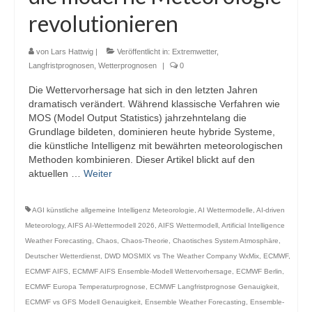
revolutionieren
von
Lars Hattwig
|
Veröffentlicht in:
Extremwetter
,
Langfristprognosen
,
Wetterprognosen
|
0
Die Wettervorhersage hat sich in den letzten Jahren
dramatisch verändert. Während klassische Verfahren wie
MOS (Model Output Statistics) jahrzehntelang die
Grundlage bildeten, dominieren heute hybride Systeme,
die künstliche Intelligenz mit bewährten meteorologischen
Methoden kombinieren. Dieser Artikel blickt auf den
aktuellen …
Weiter
AGI künstliche allgemeine Intelligenz Meteorologie
,
AI Wettermodelle
,
AI-driven
Meteorology
,
AIFS AI-Wettermodell 2026
,
AIFS Wettermodell
,
Artificial Intelligence
Weather Forecasting
,
Chaos
,
Chaos-Theorie
,
Chaotisches System Atmosphäre
,
Deutscher Wetterdienst
,
DWD MOSMIX vs The Weather Company WxMix
,
ECMWF
,
ECMWF AIFS
,
ECMWF AIFS Ensemble-Modell Wettervorhersage
,
ECMWF Berlin
,
ECMWF Europa Temperaturprognose
,
ECMWF Langfristprognose Genauigkeit
,
ECMWF vs GFS Modell Genauigkeit
,
Ensemble Weather Forecasting
,
Ensemble-