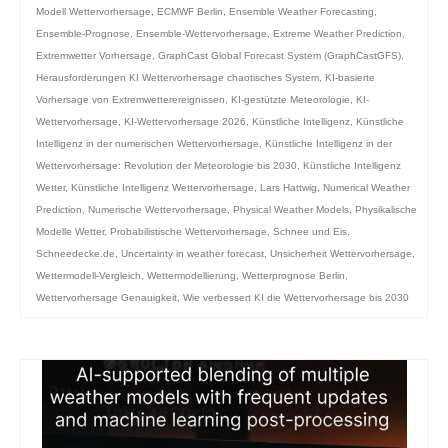
Modell Wettervorhersage
,
ECMWF Berlin
,
Ensemble Weather Forecasting
,
Ensemble-Prognose
,
Ensemble-Wettervorhersage
,
Extreme Weather Prediction
,
Extremwetter Vorhersage
,
GraphCast Global Forecast System (GraphCastGFS)
,
Herausforderungen KI Wettervorhersage chaotisches System
,
KI-basierte
Vorhersage von Extremwetterereignissen
,
KI-gestützte Meteorologie
,
KI-
Wettervorhersage
,
KI-Wettervorhersage 2026
,
Künstliche Intelligenz
,
Künstliche
Intelligenz in der numerischen Wettervorhersage
,
Künstliche Intelligenz in der
Wettervorhersage: Revolution der Meteorologie bis 2030
,
Künstliche Intelligenz
Wetter
,
Künstliche Intelligenz Wettervorhersage
,
Lars Hattwig
,
Numerical Weather
Prediction
,
Numerische Wettervorhersage
,
Physical Weather Models
,
Physikalische
Modelle Wetter
,
Probabilistische Wettervorhersage
,
Schnee und Eis
,
Schneedecke.de
,
Uncertainty in weather forecast
,
Unsicherheit Wettervorhersage
,
Wettermodell-Vergleich
,
Wettermodellierung
,
Wetterprognose Berlin
,
Wettervorhersage Genauigkeit
,
Wie verbessert KI die Wettervorhersage bis 2030