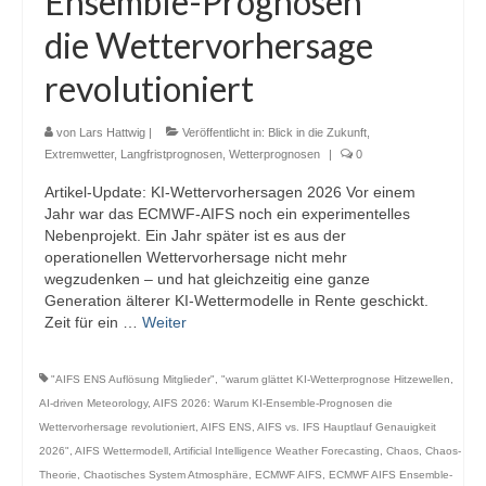
Ensemble-Prognosen
Webcams
die Wettervorhersage
Wintersport
revolutioniert
Winterdienst
von
Lars Hattwig
|
Veröffentlicht in:
Blick in die Zukunft
,
Glossar
Extremwetter
,
Langfristprognosen
,
Wetterprognosen
|
0
Artikel-Update: KI-Wettervorhersagen 2026 Vor einem
Datenschutz
Jahr war das ECMWF-AIFS noch ein experimentelles
Nebenprojekt. Ein Jahr später ist es aus der
Impressum
operationellen Wettervorhersage nicht mehr
wegzudenken – und hat gleichzeitig eine ganze
Generation älterer KI-Wettermodelle in Rente geschickt.
Zeit für ein …
Weiter
"AIFS ENS Auflösung Mitglieder"
,
"warum glättet KI-Wetterprognose Hitzewellen
,
AI-driven Meteorology
,
AIFS 2026: Warum KI-Ensemble-Prognosen die
Wettervorhersage revolutioniert
,
AIFS ENS
,
AIFS vs. IFS Hauptlauf Genauigkeit
2026"
,
AIFS Wettermodell
,
Artificial Intelligence Weather Forecasting
,
Chaos
,
Chaos-
Theorie
,
Chaotisches System Atmosphäre
,
ECMWF AIFS
,
ECMWF AIFS Ensemble-