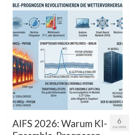
Die Kältepole der Nordhalbkugel: Kanadische
Arktis und Sibirien
Ellesmere Island – Die nördlichste Wildnis
Kanadas
Die Natur der Hudson-Bay und umliegender
Regionen
Die Laptewsee: Die Eisfabrik der Arktis
EisSued
Schneehöhen
Ostsee
Temperaturen in der Arktis und Antarktis
6
AIFS 2026: Warum KI-
JULI 2026
Wetter Arktis Antarktis