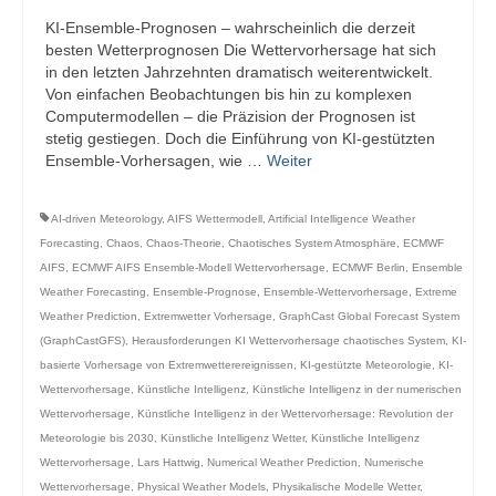
KI-Ensemble-Prognosen – wahrscheinlich die derzeit
besten Wetterprognosen Die Wettervorhersage hat sich
in den letzten Jahrzehnten dramatisch weiterentwickelt.
Von einfachen Beobachtungen bis hin zu komplexen
Computermodellen – die Präzision der Prognosen ist
stetig gestiegen. Doch die Einführung von KI-gestützten
Ensemble-Vorhersagen, wie …
Weiter
AI-driven Meteorology
,
AIFS Wettermodell
,
Artificial Intelligence Weather
Forecasting
,
Chaos
,
Chaos-Theorie
,
Chaotisches System Atmosphäre
,
ECMWF
AIFS
,
ECMWF AIFS Ensemble-Modell Wettervorhersage
,
ECMWF Berlin
,
Ensemble
Weather Forecasting
,
Ensemble-Prognose
,
Ensemble-Wettervorhersage
,
Extreme
Weather Prediction
,
Extremwetter Vorhersage
,
GraphCast Global Forecast System
(GraphCastGFS)
,
Herausforderungen KI Wettervorhersage chaotisches System
,
KI-
basierte Vorhersage von Extremwetterereignissen
,
KI-gestützte Meteorologie
,
KI-
Wettervorhersage
,
Künstliche Intelligenz
,
Künstliche Intelligenz in der numerischen
Wettervorhersage
,
Künstliche Intelligenz in der Wettervorhersage: Revolution der
Meteorologie bis 2030
,
Künstliche Intelligenz Wetter
,
Künstliche Intelligenz
Wettervorhersage
,
Lars Hattwig
,
Numerical Weather Prediction
,
Numerische
Wettervorhersage
,
Physical Weather Models
,
Physikalische Modelle Wetter
,