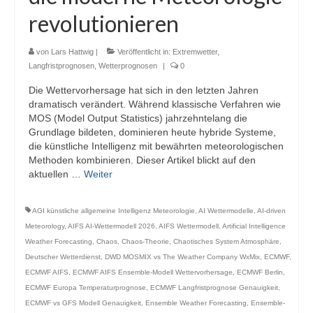
revolutionieren
von
Lars Hattwig
|
Veröffentlicht in:
Extremwetter
,
Langfristprognosen
,
Wetterprognosen
|
0
Die Wettervorhersage hat sich in den letzten Jahren
dramatisch verändert. Während klassische Verfahren wie
MOS (Model Output Statistics) jahrzehntelang die
Grundlage bildeten, dominieren heute hybride Systeme,
die künstliche Intelligenz mit bewährten meteorologischen
Methoden kombinieren. Dieser Artikel blickt auf den
aktuellen …
Weiter
AGI künstliche allgemeine Intelligenz Meteorologie
,
AI Wettermodelle
,
AI-driven
Meteorology
,
AIFS AI-Wettermodell 2026
,
AIFS Wettermodell
,
Artificial Intelligence
Weather Forecasting
,
Chaos
,
Chaos-Theorie
,
Chaotisches System Atmosphäre
,
Deutscher Wetterdienst
,
DWD MOSMIX vs The Weather Company WxMix
,
ECMWF
,
ECMWF AIFS
,
ECMWF AIFS Ensemble-Modell Wettervorhersage
,
ECMWF Berlin
,
ECMWF Europa Temperaturprognose
,
ECMWF Langfristprognose Genauigkeit
,
ECMWF vs GFS Modell Genauigkeit
,
Ensemble Weather Forecasting
,
Ensemble-