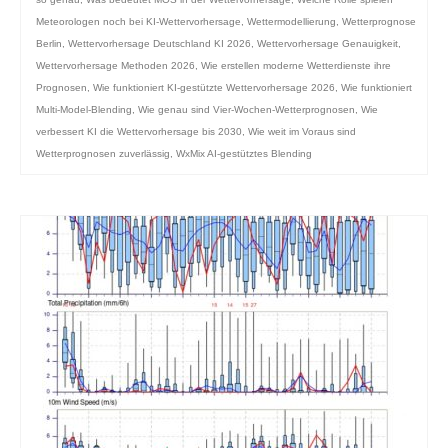
Meteorologen noch bei KI-Wettervorhersage
,
Wettermodellierung
,
Wetterprognose
Berlin
,
Wettervorhersage Deutschland KI 2026
,
Wettervorhersage Genauigkeit
,
Wettervorhersage Methoden 2026
,
Wie erstellen moderne Wetterdienste ihre
Prognosen
,
Wie funktioniert KI-gestützte Wettervorhersage 2026
,
Wie funktioniert
Multi-Model-Blending
,
Wie genau sind Vier-Wochen-Wetterprognosen
,
Wie
verbessert KI die Wettervorhersage bis 2030
,
Wie weit im Voraus sind
Wetterprognosen zuverlässig
,
WxMix AI-gestütztes Blending