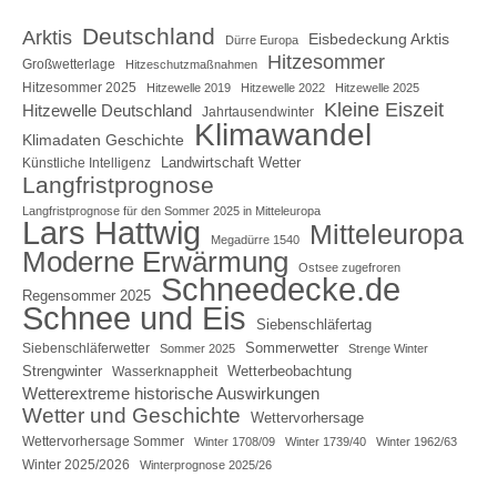
Deutschland
Arktis
Eisbedeckung Arktis
Dürre Europa
Hitzesommer
Großwetterlage
Hitzeschutzmaßnahmen
Hitzesommer 2025
Hitzewelle 2019
Hitzewelle 2022
Hitzewelle 2025
Kleine Eiszeit
Hitzewelle Deutschland
Jahrtausendwinter
Klimawandel
Klimadaten Geschichte
Landwirtschaft Wetter
Künstliche Intelligenz
Langfristprognose
Langfristprognose für den Sommer 2025 in Mitteleuropa
Lars Hattwig
Mitteleuropa
Megadürre 1540
Moderne Erwärmung
Ostsee zugefroren
Schneedecke.de
Regensommer 2025
Schnee und Eis
Siebenschläfertag
Sommerwetter
Siebenschläferwetter
Sommer 2025
Strenge Winter
Strengwinter
Wetterbeobachtung
Wasserknappheit
Wetterextreme historische Auswirkungen
Wetter und Geschichte
Wettervorhersage
Wettervorhersage Sommer
Winter 1708/09
Winter 1739/40
Winter 1962/63
Winter 2025/2026
Winterprognose 2025/26