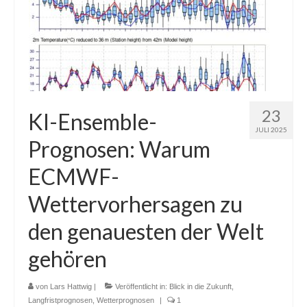
23
KI-Ensemble-
JULI 2025
Prognosen: Warum
ECMWF-
Wettervorhersagen zu
den genauesten der Welt
gehören
von
Lars Hattwig
|
Veröffentlicht in:
Blick in die Zukunft
,
Langfristprognosen
,
Wetterprognosen
|
1