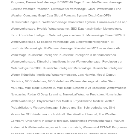
Prognose
,
Ensemble-Vorhersage ECMWF 46 Tage
,
Ensemble-Wettervorhersage
,
Extreme Weather Prediction
,
Extremwetter Vorhersage
,
GRAF Wettermodell The
Weather Company
,
GraphCast Global Forecast System (GraphCastGFS)
,
Herausforderungen KI Wettervorhersage chaotisches System
,
Human-over-the-Loop
Wettervorhersage
,
Hybride Wettersysteme
,
JEDI Datenassimilation Meteorologie
,
Kann künstliche Intelligenz Meteorologen ersetzen
,
KI Meteorologie Stand 2026
,
KI
Wettervorhersage
,
KI-basierte Vorhersage von Extremwetterereignissen
,
KI-
gestützte Meteorologie
,
KI-Wettervorhersage
,
Klassisches MOS vs moderne AI-
Vorhersage
,
Künstliche Intelligenz
,
Künstliche Intelligenz in der numerischen
Wettervorhersage
,
Künstliche Intelligenz in der Wettervorhersage: Revolution der
Meteorologie bis 2030
,
Künstliche Intelligenz Meteorologie
,
Künstliche Intelligenz
Wetter
,
Künstliche Intelligenz Wettervorhersage
,
Lars Hattwig
,
Model Output
Statistics
,
MOS Verfahren
,
MOS Verfahren Wettervorhersage aktueller Stand
,
MOSMIX
,
Multi-Model-Ensemble
,
Multi-Model-Ensemble vs klassische Wettermodelle
,
Nowcasting Radar KI Deep Learning
,
Numerical Weather Prediction
,
Numerische
Wettervorhersage
,
Physical Weather Models
,
Physikalische Modelle Wetter
,
Probabilistische Wettervorhersage
,
Schnee und Eis
,
Schneedecke.de
,
Sind
klassische MOS-Verfahren noch aktuell
,
The Weather Channel
,
The Weather
Company
,
Uncertainty in weather forecast
,
Unsicherheit Wettervorhersage
,
Warum
ändern sich Wettervorhersagen nicht mehr so stark
,
Warum sind ECMWF Prognosen
so genau
,
Was bedeutet MOS in der Wettervorhersage
,
Welche Rolle spielen