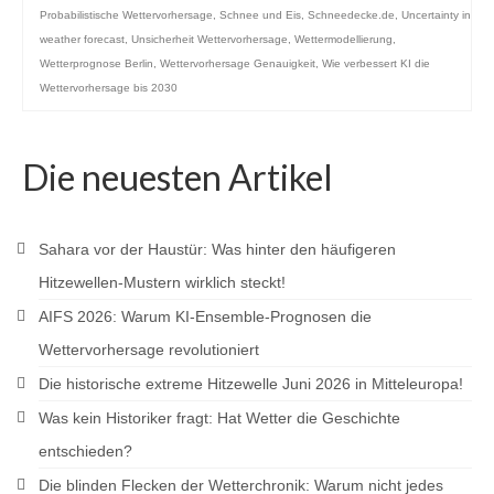
Probabilistische Wettervorhersage
,
Schnee und Eis
,
Schneedecke.de
,
Uncertainty in
weather forecast
,
Unsicherheit Wettervorhersage
,
Wettermodellierung
,
Wetterprognose Berlin
,
Wettervorhersage Genauigkeit
,
Wie verbessert KI die
Wettervorhersage bis 2030
Die neuesten Artikel
Sahara vor der Haustür: Was hinter den häufigeren
Hitzewellen-Mustern wirklich steckt!
AIFS 2026: Warum KI-Ensemble-Prognosen die
Wettervorhersage revolutioniert
Die historische extreme Hitzewelle Juni 2026 in Mitteleuropa!
Was kein Historiker fragt: Hat Wetter die Geschichte
entschieden?
Die blinden Flecken der Wetterchronik: Warum nicht jedes