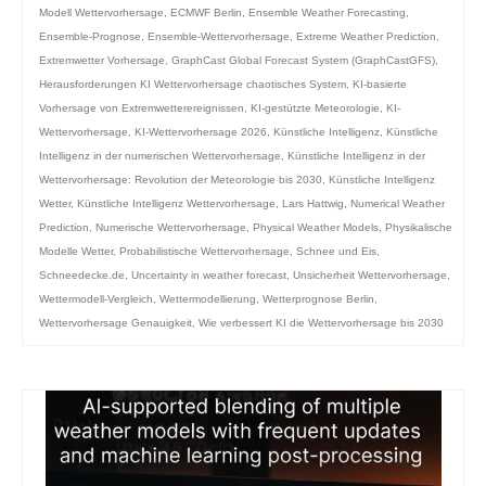
Modell Wettervorhersage
,
ECMWF Berlin
,
Ensemble Weather Forecasting
,
Ensemble-Prognose
,
Ensemble-Wettervorhersage
,
Extreme Weather Prediction
,
Extremwetter Vorhersage
,
GraphCast Global Forecast System (GraphCastGFS)
,
Herausforderungen KI Wettervorhersage chaotisches System
,
KI-basierte
Vorhersage von Extremwetterereignissen
,
KI-gestützte Meteorologie
,
KI-
Wettervorhersage
,
KI-Wettervorhersage 2026
,
Künstliche Intelligenz
,
Künstliche
Intelligenz in der numerischen Wettervorhersage
,
Künstliche Intelligenz in der
Wettervorhersage: Revolution der Meteorologie bis 2030
,
Künstliche Intelligenz
Wetter
,
Künstliche Intelligenz Wettervorhersage
,
Lars Hattwig
,
Numerical Weather
Prediction
,
Numerische Wettervorhersage
,
Physical Weather Models
,
Physikalische
Modelle Wetter
,
Probabilistische Wettervorhersage
,
Schnee und Eis
,
Schneedecke.de
,
Uncertainty in weather forecast
,
Unsicherheit Wettervorhersage
,
Wettermodell-Vergleich
,
Wettermodellierung
,
Wetterprognose Berlin
,
Wettervorhersage Genauigkeit
,
Wie verbessert KI die Wettervorhersage bis 2030