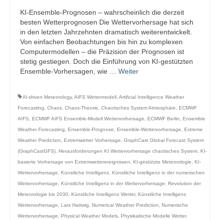
KI-Ensemble-Prognosen – wahrscheinlich die derzeit
besten Wetterprognosen Die Wettervorhersage hat sich
in den letzten Jahrzehnten dramatisch weiterentwickelt.
Von einfachen Beobachtungen bis hin zu komplexen
Computermodellen – die Präzision der Prognosen ist
stetig gestiegen. Doch die Einführung von KI-gestützten
Ensemble-Vorhersagen, wie …
Weiter
AI-driven Meteorology
,
AIFS Wettermodell
,
Artificial Intelligence Weather
Forecasting
,
Chaos
,
Chaos-Theorie
,
Chaotisches System Atmosphäre
,
ECMWF
AIFS
,
ECMWF AIFS Ensemble-Modell Wettervorhersage
,
ECMWF Berlin
,
Ensemble
Weather Forecasting
,
Ensemble-Prognose
,
Ensemble-Wettervorhersage
,
Extreme
Weather Prediction
,
Extremwetter Vorhersage
,
GraphCast Global Forecast System
(GraphCastGFS)
,
Herausforderungen KI Wettervorhersage chaotisches System
,
KI-
basierte Vorhersage von Extremwetterereignissen
,
KI-gestützte Meteorologie
,
KI-
Wettervorhersage
,
Künstliche Intelligenz
,
Künstliche Intelligenz in der numerischen
Wettervorhersage
,
Künstliche Intelligenz in der Wettervorhersage: Revolution der
Meteorologie bis 2030
,
Künstliche Intelligenz Wetter
,
Künstliche Intelligenz
Wettervorhersage
,
Lars Hattwig
,
Numerical Weather Prediction
,
Numerische
Wettervorhersage
,
Physical Weather Models
,
Physikalische Modelle Wetter
,