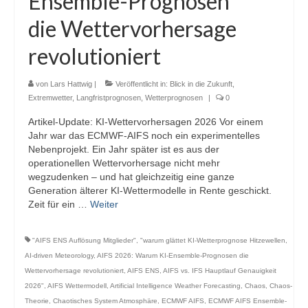
Ensemble-Prognosen
Webcams
die Wettervorhersage
Wintersport
revolutioniert
Winterdienst
von
Lars Hattwig
|
Veröffentlicht in:
Blick in die Zukunft
,
Glossar
Extremwetter
,
Langfristprognosen
,
Wetterprognosen
|
0
Artikel-Update: KI-Wettervorhersagen 2026 Vor einem
Datenschutz
Jahr war das ECMWF-AIFS noch ein experimentelles
Nebenprojekt. Ein Jahr später ist es aus der
Impressum
operationellen Wettervorhersage nicht mehr
wegzudenken – und hat gleichzeitig eine ganze
Generation älterer KI-Wettermodelle in Rente geschickt.
Zeit für ein …
Weiter
"AIFS ENS Auflösung Mitglieder"
,
"warum glättet KI-Wetterprognose Hitzewellen
,
AI-driven Meteorology
,
AIFS 2026: Warum KI-Ensemble-Prognosen die
Wettervorhersage revolutioniert
,
AIFS ENS
,
AIFS vs. IFS Hauptlauf Genauigkeit
2026"
,
AIFS Wettermodell
,
Artificial Intelligence Weather Forecasting
,
Chaos
,
Chaos-
Theorie
,
Chaotisches System Atmosphäre
,
ECMWF AIFS
,
ECMWF AIFS Ensemble-