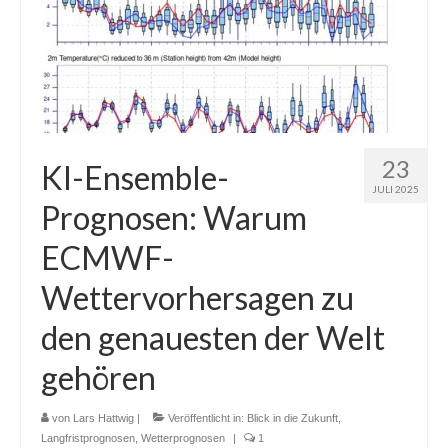
23
KI-Ensemble-
JULI 2025
Prognosen: Warum
ECMWF-
Wettervorhersagen zu
den genauesten der Welt
gehören
von
Lars Hattwig
|
Veröffentlicht in:
Blick in die Zukunft
,
Langfristprognosen
,
Wetterprognosen
|
1