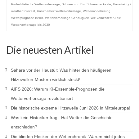
Probabilistische Wettervorhersage
,
Schnee und Eis
,
Schneedecke.de
,
Uncertainty in
weather forecast
,
Unsicherheit Wettervorhersage
,
Wettermodellierung
,
Wetterprognose Berlin
,
Wettervorhersage Genauigkeit
,
Wie verbessert KI die
Wettervorhersage bis 2030
Die neuesten Artikel
Sahara vor der Haustür: Was hinter den häufigeren
Hitzewellen-Mustern wirklich steckt!
AIFS 2026: Warum KI-Ensemble-Prognosen die
Wettervorhersage revolutioniert
Die historische extreme Hitzewelle Juni 2026 in Mitteleuropa!
Was kein Historiker fragt: Hat Wetter die Geschichte
entschieden?
Die blinden Flecken der Wetterchronik: Warum nicht jedes