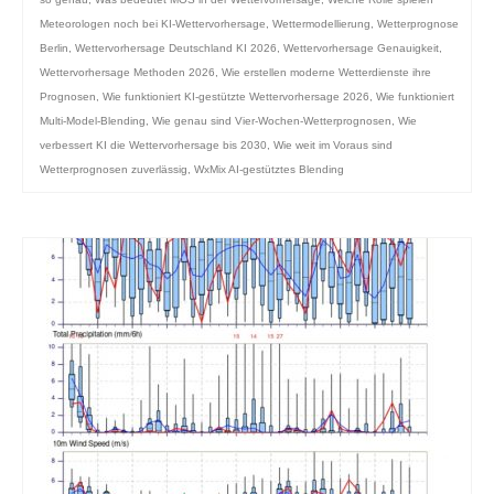
Meteorologen noch bei KI-Wettervorhersage
,
Wettermodellierung
,
Wetterprognose
Berlin
,
Wettervorhersage Deutschland KI 2026
,
Wettervorhersage Genauigkeit
,
Wettervorhersage Methoden 2026
,
Wie erstellen moderne Wetterdienste ihre
Prognosen
,
Wie funktioniert KI-gestützte Wettervorhersage 2026
,
Wie funktioniert
Multi-Model-Blending
,
Wie genau sind Vier-Wochen-Wetterprognosen
,
Wie
verbessert KI die Wettervorhersage bis 2030
,
Wie weit im Voraus sind
Wetterprognosen zuverlässig
,
WxMix AI-gestütztes Blending