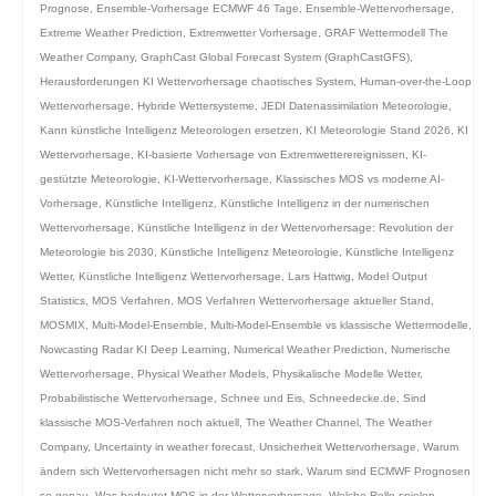
Prognose
,
Ensemble-Vorhersage ECMWF 46 Tage
,
Ensemble-Wettervorhersage
,
Extreme Weather Prediction
,
Extremwetter Vorhersage
,
GRAF Wettermodell The
Weather Company
,
GraphCast Global Forecast System (GraphCastGFS)
,
Herausforderungen KI Wettervorhersage chaotisches System
,
Human-over-the-Loop
Wettervorhersage
,
Hybride Wettersysteme
,
JEDI Datenassimilation Meteorologie
,
Kann künstliche Intelligenz Meteorologen ersetzen
,
KI Meteorologie Stand 2026
,
KI
Wettervorhersage
,
KI-basierte Vorhersage von Extremwetterereignissen
,
KI-
gestützte Meteorologie
,
KI-Wettervorhersage
,
Klassisches MOS vs moderne AI-
Vorhersage
,
Künstliche Intelligenz
,
Künstliche Intelligenz in der numerischen
Wettervorhersage
,
Künstliche Intelligenz in der Wettervorhersage: Revolution der
Meteorologie bis 2030
,
Künstliche Intelligenz Meteorologie
,
Künstliche Intelligenz
Wetter
,
Künstliche Intelligenz Wettervorhersage
,
Lars Hattwig
,
Model Output
Statistics
,
MOS Verfahren
,
MOS Verfahren Wettervorhersage aktueller Stand
,
MOSMIX
,
Multi-Model-Ensemble
,
Multi-Model-Ensemble vs klassische Wettermodelle
,
Nowcasting Radar KI Deep Learning
,
Numerical Weather Prediction
,
Numerische
Wettervorhersage
,
Physical Weather Models
,
Physikalische Modelle Wetter
,
Probabilistische Wettervorhersage
,
Schnee und Eis
,
Schneedecke.de
,
Sind
klassische MOS-Verfahren noch aktuell
,
The Weather Channel
,
The Weather
Company
,
Uncertainty in weather forecast
,
Unsicherheit Wettervorhersage
,
Warum
ändern sich Wettervorhersagen nicht mehr so stark
,
Warum sind ECMWF Prognosen
so genau
,
Was bedeutet MOS in der Wettervorhersage
,
Welche Rolle spielen