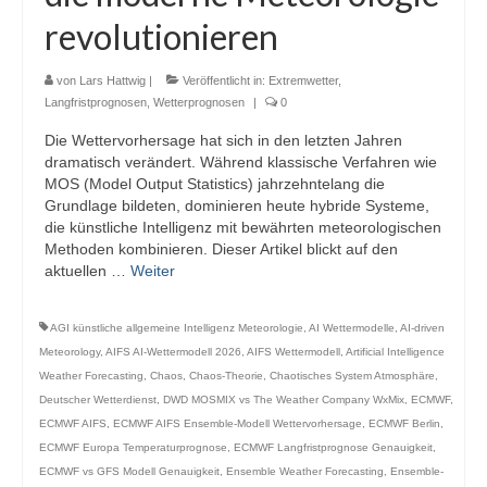
revolutionieren
von
Lars Hattwig
|
Veröffentlicht in:
Extremwetter
,
Langfristprognosen
,
Wetterprognosen
|
0
Die Wettervorhersage hat sich in den letzten Jahren
dramatisch verändert. Während klassische Verfahren wie
MOS (Model Output Statistics) jahrzehntelang die
Grundlage bildeten, dominieren heute hybride Systeme,
die künstliche Intelligenz mit bewährten meteorologischen
Methoden kombinieren. Dieser Artikel blickt auf den
aktuellen …
Weiter
AGI künstliche allgemeine Intelligenz Meteorologie
,
AI Wettermodelle
,
AI-driven
Meteorology
,
AIFS AI-Wettermodell 2026
,
AIFS Wettermodell
,
Artificial Intelligence
Weather Forecasting
,
Chaos
,
Chaos-Theorie
,
Chaotisches System Atmosphäre
,
Deutscher Wetterdienst
,
DWD MOSMIX vs The Weather Company WxMix
,
ECMWF
,
ECMWF AIFS
,
ECMWF AIFS Ensemble-Modell Wettervorhersage
,
ECMWF Berlin
,
ECMWF Europa Temperaturprognose
,
ECMWF Langfristprognose Genauigkeit
,
ECMWF vs GFS Modell Genauigkeit
,
Ensemble Weather Forecasting
,
Ensemble-