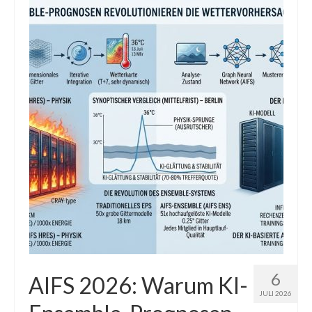
Die Kältepole der Nordhalbkugel: Kanadische
Arktis und Sibirien
Ellesmere Island – Die nördlichste Wildnis
Kanadas
Die Natur der Hudson-Bay und umliegender
Regionen
Die Laptewsee: Die Eisfabrik der Arktis
EisSued
Schneehöhen
Ostsee
Temperaturen in der Arktis und Antarktis
6
AIFS 2026: Warum KI-
JULI 2026
Wetter Arktis Antarktis