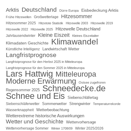
Deutschland
Arktis
Eisbedeckung Arktis
Dürre Europa
Hitzesommer
Großwetterlage
Frühe Hitzewellen
Hitzesommer 2025
Hitzetote Statistik
Hitzewelle 2003
Hitzewelle 2019
Hitzewelle Deutschland
Hitzewelle 2022
Hitzewelle 2025
Kleine Eiszeit
Jahrtausendwinter
Kleines Eiszeitalter
Klimawandel
Klimadaten Geschichte
Landwirtschaft Wetter
Künstliche Intelligenz
Langfristprognose
Langfristprognose für den Herbst 2025 in Mitteleuropa
Langfristprognose für den Sommer 2025 in Mitteleuropa
Lars Hattwig
Mitteleuropa
Moderne Erwärmung
Ostsee zugefroren
Schneedecke.de
Regensommer 2025
Schnee und Eis
Siebenschläfertag
Sommerwetter
Strengwinter
Siebenschläferwetter
Temperaturrekorde
Wetterbeobachtung
Wasserknappheit
Wetterextreme historische Auswirkungen
Wetter und Geschichte
Wettervorhersage
Wettervorhersage Sommer
Winter 2025/2026
Winter 1708/09