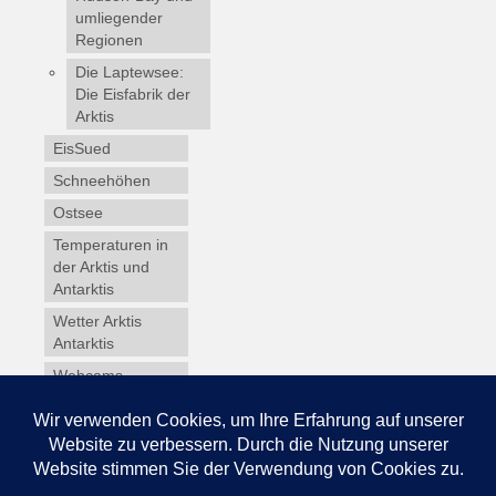
umliegender
Regionen
Die Laptewsee:
Die Eisfabrik der
Arktis
EisSued
Schneehöhen
Ostsee
Temperaturen in
der Arktis und
Antarktis
Wetter Arktis
Antarktis
Webcams
Wintersport
Winterdienst
Glossar