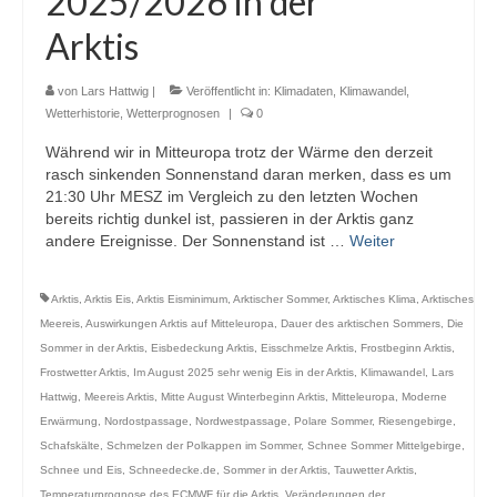
2025/2026 in der
Webcams
Arktis
Wintersport
von
Lars Hattwig
|
Veröffentlicht in:
Klimadaten
,
Klimawandel
,
Winterdienst
Wetterhistorie
,
Wetterprognosen
|
0
Während wir in Mitteuropa trotz der Wärme den derzeit
Glossar
rasch sinkenden Sonnenstand daran merken, dass es um
21:30 Uhr MESZ im Vergleich zu den letzten Wochen
Datenschutz
bereits richtig dunkel ist, passieren in der Arktis ganz
andere Ereignisse. Der Sonnenstand ist …
Weiter
Impressum
Arktis
,
Arktis Eis
,
Arktis Eisminimum
,
Arktischer Sommer
,
Arktisches Klima
,
Arktisches
Meereis
,
Auswirkungen Arktis auf Mitteleuropa
,
Dauer des arktischen Sommers
,
Die
Sommer in der Arktis
,
Eisbedeckung Arktis
,
Eisschmelze Arktis
,
Frostbeginn Arktis
,
Frostwetter Arktis
,
Im August 2025 sehr wenig Eis in der Arktis
,
Klimawandel
,
Lars
Hattwig
,
Meereis Arktis
,
Mitte August Winterbeginn Arktis
,
Mitteleuropa
,
Moderne
Erwärmung
,
Nordostpassage
,
Nordwestpassage
,
Polare Sommer
,
Riesengebirge
,
Schafskälte
,
Schmelzen der Polkappen im Sommer
,
Schnee Sommer Mittelgebirge
,
Schnee und Eis
,
Schneedecke.de
,
Sommer in der Arktis
,
Tauwetter Arktis
,
Temperaturprognose des ECMWF für die Arktis
,
Veränderungen der