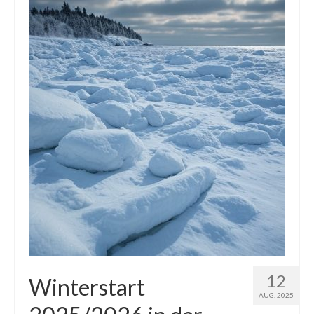
Die Kältepole der Nordhalbkugel: Kanadische
Arktis und Sibirien
Ellesmere Island – Die nördlichste Wildnis
Kanadas
Die Natur der Hudson-Bay und umliegender
Regionen
Die Laptewsee: Die Eisfabrik der Arktis
EisSued
Schneehöhen
Ostsee
Temperaturen in der Arktis und Antarktis
12
Winterstart
AUG. 2025
Wetter Arktis Antarktis