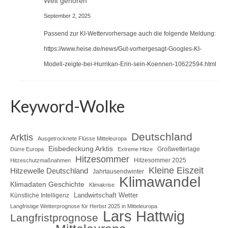
Welt gehören
September 2, 2025
Passend zur KI-Wettervorhersage auch die folgende Meldung:
https://www.heise.de/news/Gut-vorhergesagt-Googles-KI-
Modell-zeigte-bei-Hurrikan-Erin-sein-Koennen-10622594.html
Keyword-Wolke
Deutschland
Arktis
Ausgetrocknete Flüsse Mitteleuropa
Eisbedeckung Arktis
Großwetterlage
Dürre Europa
Extreme Hitze
Hitzesommer
Hitzesommer 2025
Hitzeschutzmaßnahmen
Kleine Eiszeit
Hitzewelle Deutschland
Jahrtausendwinter
Klimawandel
Klimadaten Geschichte
Klimakrise
Landwirtschaft Wetter
Künstliche Intelligenz
Langfristige Wetterprognose für Herbst 2025 in Mitteleuropa
Lars Hattwig
Langfristprognose