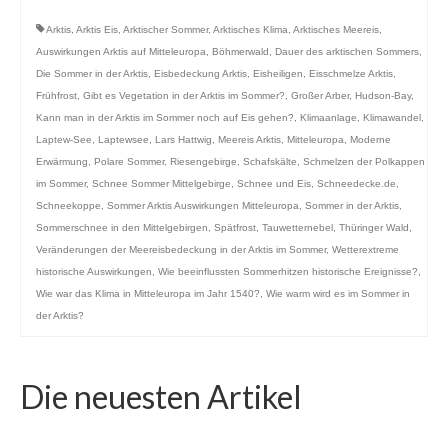
Arktis
,
Arktis Eis
,
Arktischer Sommer
,
Arktisches Klima
,
Arktisches Meereis
,
Auswirkungen Arktis auf Mitteleuropa
,
Böhmerwald
,
Dauer des arktischen Sommers
,
Die Sommer in der Arktis
,
Eisbedeckung Arktis
,
Eisheiligen
,
Eisschmelze Arktis
,
Frühfrost
,
Gibt es Vegetation in der Arktis im Sommer?
,
Großer Arber
,
Hudson-Bay
,
Kann man in der Arktis im Sommer noch auf Eis gehen?
,
Klimaanlage
,
Klimawandel
,
Laptew-See
,
Laptewsee
,
Lars Hattwig
,
Meereis Arktis
,
Mitteleuropa
,
Moderne
Erwärmung
,
Polare Sommer
,
Riesengebirge
,
Schafskälte
,
Schmelzen der Polkappen
im Sommer
,
Schnee Sommer Mittelgebirge
,
Schnee und Eis
,
Schneedecke.de
,
Schneekoppe
,
Sommer Arktis Auswirkungen Mitteleuropa
,
Sommer in der Arktis
,
Sommerschnee in den Mittelgebirgen
,
Spätfrost
,
Tauwetternebel
,
Thüringer Wald
,
Veränderungen der Meereisbedeckung in der Arktis im Sommer
,
Wetterextreme
historische Auswirkungen
,
Wie beeinflussten Sommerhitzen historische Ereignisse?
,
Wie war das Klima in Mitteleuropa im Jahr 1540?
,
Wie warm wird es im Sommer in
der Arktis?
Die neuesten Artikel