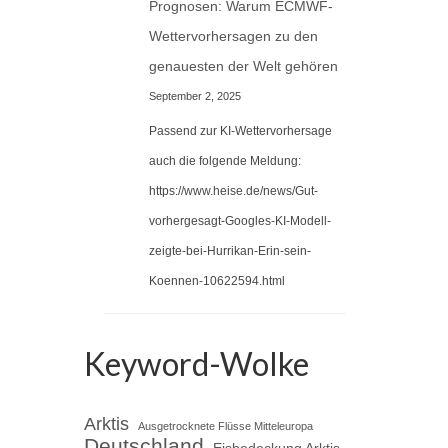
Prognosen: Warum ECMWF-
Wettervorhersagen zu den
genauesten der Welt gehören
September 2, 2025
Passend zur KI-Wettervorhersage
auch die folgende Meldung:
https://www.heise.de/news/Gut-
vorhergesagt-Googles-KI-Modell-
zeigte-bei-Hurrikan-Erin-sein-
Koennen-10622594.html
Keyword-Wolke
Arktis
Ausgetrocknete Flüsse Mitteleuropa
Deutschland
Eisbedeckung Arktis