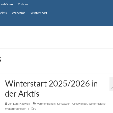
neehöhen
Ostsee
arktis
Webcams
Wintersport
s
Winterstart 2025/2026 in
der Arktis
von
Lars Hattwig
|
Veröffentlicht in:
Klimadaten
,
Klimawandel
,
Wetterhistorie
,
Wetterprognosen
|
0