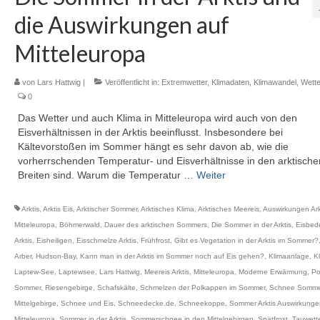
die Auswirkungen auf
Mitteleuropa
von
Lars Hattwig
|
Veröffentlicht in:
Extremwetter
,
Klimadaten
,
Klimawandel
,
Wette
0
Das Wetter und auch Klima in Mitteleuropa wird auch von den
Eisverhältnissen in der Arktis beeinflusst. Insbesondere bei
Kältevorstoßen im Sommer hängt es sehr davon ab, wie die
vorherrschenden Temperatur- und Eisverhältnisse in den arktische
Breiten sind. Warum die Temperatur …
Weiter
Arktis
,
Arktis Eis
,
Arktischer Sommer
,
Arktisches Klima
,
Arktisches Meereis
,
Auswirkungen Ark
Mitteleuropa
,
Böhmerwald
,
Dauer des arktischen Sommers
,
Die Sommer in der Arktis
,
Eisbed
Arktis
,
Eisheiligen
,
Eisschmelze Arktis
,
Frühfrost
,
Gibt es Vegetation in der Arktis im Sommer?
Arber
,
Hudson-Bay
,
Kann man in der Arktis im Sommer noch auf Eis gehen?
,
Klimaanlage
,
K
Laptew-See
,
Laptewsee
,
Lars Hattwig
,
Meereis Arktis
,
Mitteleuropa
,
Moderne Erwärmung
,
Po
Sommer
,
Riesengebirge
,
Schafskälte
,
Schmelzen der Polkappen im Sommer
,
Schnee Somme
Mittelgebirge
,
Schnee und Eis
,
Schneedecke.de
,
Schneekoppe
,
Sommer Arktis Auswirkunge
Mitteleuropa
,
Sommer in der Arktis
,
Sommerschnee in den Mittelgebirgen
,
Spätfrost
,
Tauwett