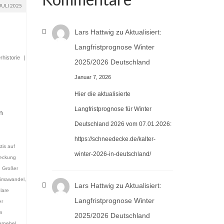
JULI 2025
Lars Hattwig
zu
Aktualisiert:
Langfristprognose Winter
rhistorie
|
2025/2026 Deutschland
Januar 7, 2026
Hier die aktualisierte
Langfristprognose für Winter
n
Deutschland 2026 vom 07.01.2026:
https://schneedecke.de/kalter-
tis auf
winter-2026-in-deutschland/
eckung
,
Großer
limawandel
,
Lars Hattwig
zu
Aktualisiert:
lare
Langfristprognose Winter
r
n
2025/2026 Deutschland
ernebel
,