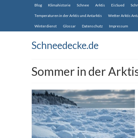
Blog
Klimahistorie
Schnee
Arktis
EisSued
Sch
Temperaturen in der Arktis und Antarktis
Wetter Arktis Ant
Winterdienst
Glossar
Datenschutz
Impressum
Schneedecke.de
Sommer in der Arkti