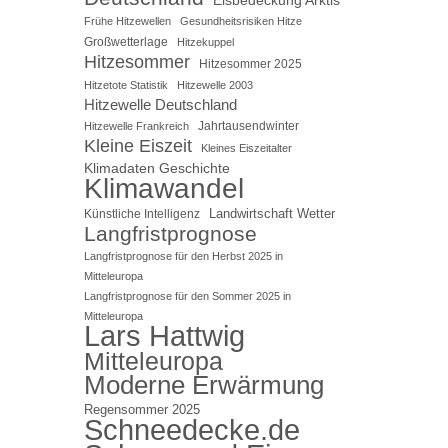
Frühe Hitzewellen
Gesundheitsrisiken Hitze
Großwetterlage
Hitzekuppel
Hitzesommer
Hitzesommer 2025
Hitzetote Statistik
Hitzewelle 2003
Hitzewelle Deutschland
Jahrtausendwinter
Hitzewelle Frankreich
Kleine Eiszeit
Kleines Eiszeitalter
Klimadaten Geschichte
Klimawandel
Landwirtschaft Wetter
Künstliche Intelligenz
Langfristprognose
Langfristprognose für den Herbst 2025 in
Mitteleuropa
Langfristprognose für den Sommer 2025 in
Mitteleuropa
Lars Hattwig
Mitteleuropa
Moderne Erwärmung
Regensommer 2025
Schneedecke.de