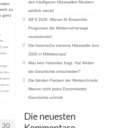
den häufigeren Hitzewellen-Mustern
kenden
eich zu
wirklich steckt!
is ganz
AIFS 2026: Warum KI-Ensemble-
Prognosen die Wettervorhersage
s
,
revolutioniert
tis
,
Die historische extreme Hitzewelle Juni
5 sehr
rktis
,
2026 in Mitteleuropa!
Was kein Historiker fragt: Hat Wetter
birge
,
die Geschichte entschieden?
se des
beginnt
Die blinden Flecken der Wetterchronik:
ropa im
Warum nicht jedes Extremwetter
 in der
Geschichte schrieb
Die neuesten
30
Kommentare