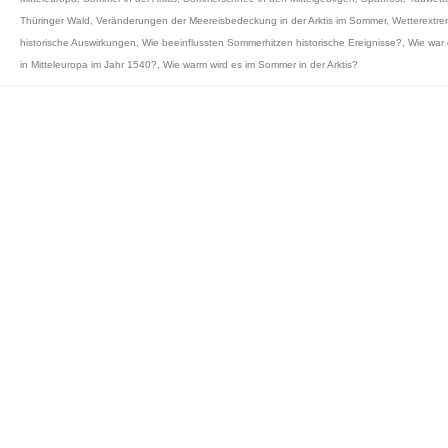
Thüringer Wald
,
Veränderungen der Meereisbedeckung in der Arktis im Sommer
,
Wetterextr
historische Auswirkungen
,
Wie beeinflussten Sommerhitzen historische Ereignisse?
,
Wie war 
in Mitteleuropa im Jahr 1540?
,
Wie warm wird es im Sommer in der Arktis?