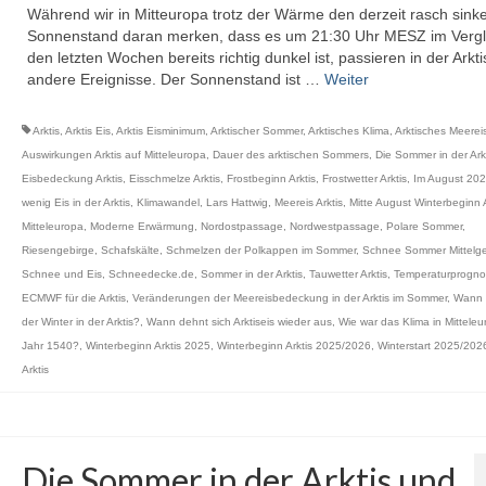
Während wir in Mitteuropa trotz der Wärme den derzeit rasch sin
Sonnenstand daran merken, dass es um 21:30 Uhr MESZ im Vergl
den letzten Wochen bereits richtig dunkel ist, passieren in der Arkt
andere Ereignisse. Der Sonnenstand ist …
Weiter
Arktis
,
Arktis Eis
,
Arktis Eisminimum
,
Arktischer Sommer
,
Arktisches Klima
,
Arktisches Meerei
Auswirkungen Arktis auf Mitteleuropa
,
Dauer des arktischen Sommers
,
Die Sommer in der Ark
Eisbedeckung Arktis
,
Eisschmelze Arktis
,
Frostbeginn Arktis
,
Frostwetter Arktis
,
Im August 202
wenig Eis in der Arktis
,
Klimawandel
,
Lars Hattwig
,
Meereis Arktis
,
Mitte August Winterbeginn A
Mitteleuropa
,
Moderne Erwärmung
,
Nordostpassage
,
Nordwestpassage
,
Polare Sommer
,
Riesengebirge
,
Schafskälte
,
Schmelzen der Polkappen im Sommer
,
Schnee Sommer Mittelge
Schnee und Eis
,
Schneedecke.de
,
Sommer in der Arktis
,
Tauwetter Arktis
,
Temperaturprogno
ECMWF für die Arktis
,
Veränderungen der Meereisbedeckung in der Arktis im Sommer
,
Wann 
der Winter in der Arktis?
,
Wann dehnt sich Arktiseis wieder aus
,
Wie war das Klima in Mitteleu
Jahr 1540?
,
Winterbeginn Arktis 2025
,
Winterbeginn Arktis 2025/2026
,
Winterstart 2025/2026
Arktis
Die Sommer in der Arktis und