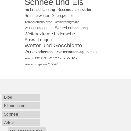
Schnee und Eis
Siebenschläfertag
Siebenschläferwetter
Sommerwetter
Strengwinter
Temperaturrekorde
Waldbrandgefahr
Wetterbeobachtung
Wasserknappheit
Wetterextreme historische
Auswirkungen
Wetter und Geschichte
Wettervorhersage
Wettervorhersage Sommer
Winter 2025/2026
Winter 1928/29
Winterprognose 2025/26
Blog
Klimahistorie
Schnee
Arktis
Die Kältepole der