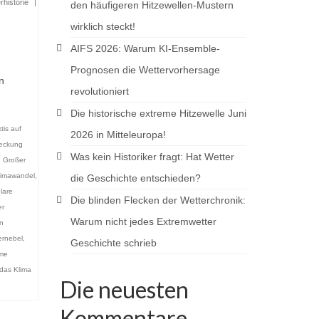
rhistorie
|
den häufigeren Hitzewellen-Mustern
wirklich steckt!
AIFS 2026: Warum KI-Ensemble-
Prognosen die Wettervorhersage
n
revolutioniert
Die historische extreme Hitzewelle Juni
tis auf
2026 in Mitteleuropa!
eckung
Was kein Historiker fragt: Hat Wetter
,
Großer
limawandel
,
die Geschichte entschieden?
lare
Die blinden Flecken der Wetterchronik:
r
Warum nicht jedes Extremwetter
n
ernebel
,
Geschichte schrieb
eme
das Klima
Die neuesten
Kommentare