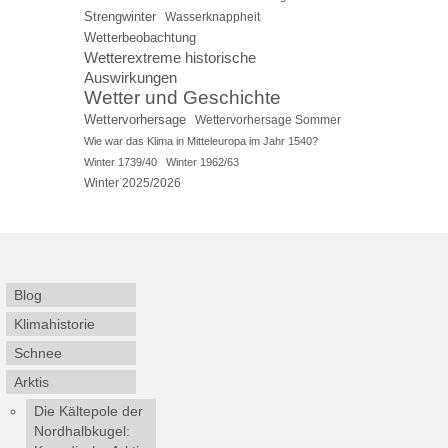
Strengwinter
Wasserknappheit
Wetterbeobachtung
Wetterextreme historische
Auswirkungen
Wetter und Geschichte
Wettervorhersage
Wettervorhersage Sommer
Wie war das Klima in Mitteleuropa im Jahr 1540?
Winter 1739/40
Winter 1962/63
Winter 2025/2026
Blog
Klimahistorie
Schnee
Arktis
Die Kältepole der
Nordhalbkugel: