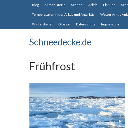
Blog
Klimahistorie
Schnee
Arktis
EisSued
Sch
Temperaturen in der Arktis und Antarktis
Wetter Arktis Ant
Winterdienst
Glossar
Datenschutz
Impressum
Schneedecke.de
Frühfrost