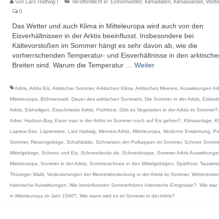
von
Lars Hattwig
|
Veröffentlicht in:
Extremwetter
,
Klimadaten
,
Klimawandel
,
Wette
0
Das Wetter und auch Klima in Mitteleuropa wird auch von den
Eisverhältnissen in der Arktis beeinflusst. Insbesondere bei
Kältevorstoßen im Sommer hängt es sehr davon ab, wie die
vorherrschenden Temperatur- und Eisverhältnisse in den arktische
Breiten sind. Warum die Temperatur …
Weiter
Arktis
,
Arktis Eis
,
Arktischer Sommer
,
Arktisches Klima
,
Arktisches Meereis
,
Auswirkungen Ark
Mitteleuropa
,
Böhmerwald
,
Dauer des arktischen Sommers
,
Die Sommer in der Arktis
,
Eisbed
Arktis
,
Eisheiligen
,
Eisschmelze Arktis
,
Frühfrost
,
Gibt es Vegetation in der Arktis im Sommer?
Arber
,
Hudson-Bay
,
Kann man in der Arktis im Sommer noch auf Eis gehen?
,
Klimaanlage
,
K
Laptew-See
,
Laptewsee
,
Lars Hattwig
,
Meereis Arktis
,
Mitteleuropa
,
Moderne Erwärmung
,
Po
Sommer
,
Riesengebirge
,
Schafskälte
,
Schmelzen der Polkappen im Sommer
,
Schnee Somme
Mittelgebirge
,
Schnee und Eis
,
Schneedecke.de
,
Schneekoppe
,
Sommer Arktis Auswirkunge
Mitteleuropa
,
Sommer in der Arktis
,
Sommerschnee in den Mittelgebirgen
,
Spätfrost
,
Tauwett
Thüringer Wald
,
Veränderungen der Meereisbedeckung in der Arktis im Sommer
,
Wetterextr
historische Auswirkungen
,
Wie beeinflussten Sommerhitzen historische Ereignisse?
,
Wie war 
in Mitteleuropa im Jahr 1540?
,
Wie warm wird es im Sommer in der Arktis?