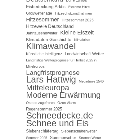
Dürre Europa
Eisbedeckung Arktis
Extreme Hitze
Großwetterlage
Hitzeschutzmaßnahmen
Hitzesommer
Hitzesommer 2025
Hitzewelle Deutschland
Kleine Eiszeit
Jahrtausendwinter
Klimadaten Geschichte
Klimakrise
Klimawandel
Landwirtschaft Wetter
Künstliche Intelligenz
Langfristige Wetterprognose für Herbst 2025 in
Mitteleuropa
Langfristprognose
Lars Hattwig
Megadürre 1540
Mitteleuropa
Moderne Erwärmung
Ostsee zugefroren
Ozon-Alarm
Regensommer 2025
Schneedecke.de
Schnee und Eis
Siebenschläfertag
Siebenschläferwetter
Sommerwetter
Sommer 2025
Strenge Winter