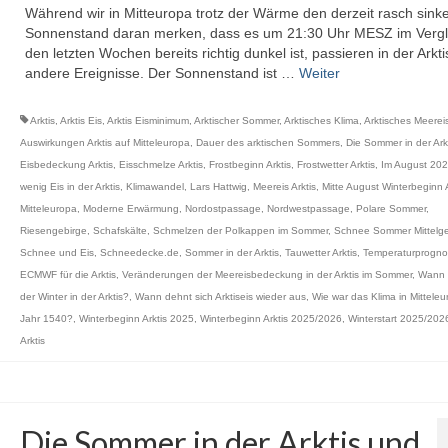
Während wir in Mitteuropa trotz der Wärme den derzeit rasch sin
Sonnenstand daran merken, dass es um 21:30 Uhr MESZ im Vergl
den letzten Wochen bereits richtig dunkel ist, passieren in der Arkt
andere Ereignisse. Der Sonnenstand ist …
Weiter
Arktis
,
Arktis Eis
,
Arktis Eisminimum
,
Arktischer Sommer
,
Arktisches Klima
,
Arktisches Meerei
Auswirkungen Arktis auf Mitteleuropa
,
Dauer des arktischen Sommers
,
Die Sommer in der Ark
Eisbedeckung Arktis
,
Eisschmelze Arktis
,
Frostbeginn Arktis
,
Frostwetter Arktis
,
Im August 202
wenig Eis in der Arktis
,
Klimawandel
,
Lars Hattwig
,
Meereis Arktis
,
Mitte August Winterbeginn A
Mitteleuropa
,
Moderne Erwärmung
,
Nordostpassage
,
Nordwestpassage
,
Polare Sommer
,
Riesengebirge
,
Schafskälte
,
Schmelzen der Polkappen im Sommer
,
Schnee Sommer Mittelge
Schnee und Eis
,
Schneedecke.de
,
Sommer in der Arktis
,
Tauwetter Arktis
,
Temperaturprogno
ECMWF für die Arktis
,
Veränderungen der Meereisbedeckung in der Arktis im Sommer
,
Wann 
der Winter in der Arktis?
,
Wann dehnt sich Arktiseis wieder aus
,
Wie war das Klima in Mitteleu
Jahr 1540?
,
Winterbeginn Arktis 2025
,
Winterbeginn Arktis 2025/2026
,
Winterstart 2025/2026
Arktis
Die Sommer in der Arktis und