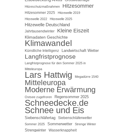
Hitzesommer
Hitzeschutzmaßnahmen
Hitzesommer 2025
Hitzewelle 2019
Hitzewelle 2022
Hitzewelle 2025
Hitzewelle Deutschland
Kleine Eiszeit
Jahrtausendwinter
Klimadaten Geschichte
Klimawandel
Landwirtschaft Wetter
Künstliche Intelligenz
Langfristprognose
Langfristprognose für den Sommer 2025 in
Mitteleuropa
Lars Hattwig
Megadürre 1540
Mitteleuropa
Moderne Erwärmung
Regensommer 2025
Ostsee zugefroren
Schneedecke.de
Schnee und Eis
Siebenschläfertag
Siebenschläferwetter
Sommerwetter
Sommer 2025
Strenge Winter
Strengwinter
Wasserknappheit