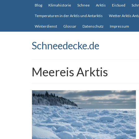
Blog
Klimahistorie
Schnee
Arktis
EisSued
Sch
Temperaturen in der Arktis und Antarktis
Wetter Arktis Ant
Winterdienst
Glossar
Datenschutz
Impressum
Schneedecke.de
Meereis Arktis