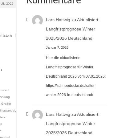
JULI 2025
Lars Hattwig
zu
Aktualisiert:
Langfristprognose Winter
rhistorie
|
2025/2026 Deutschland
Januar 7, 2026
Hier die aktualisierte
Langfristprognose für Winter
n
Deutschland 2026 vom 07.01.2026:
https://schneedecke.de/kalter-
tis auf
winter-2026-in-deutschland/
eckung
,
Großer
limawandel
,
Lars Hattwig
zu
Aktualisiert:
lare
Langfristprognose Winter
r
n
2025/2026 Deutschland
ernebel
,