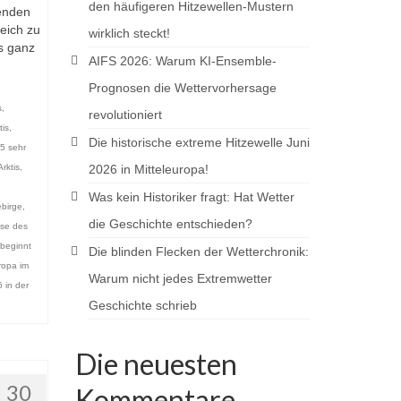
den häufigeren Hitzewellen-Mustern
kenden
eich zu
wirklich steckt!
is ganz
AIFS 2026: Warum KI-Ensemble-
Prognosen die Wettervorhersage
s
,
revolutioniert
tis
,
Die historische extreme Hitzewelle Juni
5 sehr
rktis
,
2026 in Mitteleuropa!
Was kein Historiker fragt: Hat Wetter
birge
,
die Geschichte entschieden?
se des
beginnt
Die blinden Flecken der Wetterchronik:
ropa im
Warum nicht jedes Extremwetter
 in der
Geschichte schrieb
Die neuesten
30
Kommentare