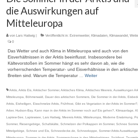
die Auswirkungen auf
Mitteleuropa
von
Lars Hattwig
|
Veröffentlicht in:
Extremwetter
,
Klimadaten
,
Klimawandel
,
Wette
0
Das Wetter und auch Klima in Mitteleuropa wird auch von den
Eisverhältnissen in der Arktis beeinflusst. Insbesondere bei
Kältevorstoßen im Sommer hängt es sehr davon ab, wie die
vorherrschenden Temperatur- und Eisverhältnisse in den arktische
Breiten sind. Warum die Temperatur …
Weiter
Arktis
,
Arktis Eis
,
Arktischer Sommer
,
Arktisches Klima
,
Arktisches Meereis
,
Auswirkungen Ark
Mitteleuropa
,
Böhmerwald
,
Dauer des arktischen Sommers
,
Die Sommer in der Arktis
,
Eisbed
Arktis
,
Eisheiligen
,
Eisschmelze Arktis
,
Frühfrost
,
Gibt es Vegetation in der Arktis im Sommer?
Arber
,
Hudson-Bay
,
Kann man in der Arktis im Sommer noch auf Eis gehen?
,
Klimaanlage
,
K
Laptew-See
,
Laptewsee
,
Lars Hattwig
,
Meereis Arktis
,
Mitteleuropa
,
Moderne Erwärmung
,
Po
Sommer
,
Riesengebirge
,
Schafskälte
,
Schmelzen der Polkappen im Sommer
,
Schnee Somme
Mittelgebirge
,
Schnee und Eis
,
Schneedecke.de
,
Schneekoppe
,
Sommer Arktis Auswirkunge
Mitteleuropa
,
Sommer in der Arktis
,
Sommerschnee in den Mittelgebirgen
,
Spätfrost
,
Tauwett