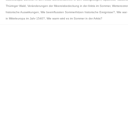
Thüringer Wald
,
Veränderungen der Meereisbedeckung in der Arktis im Sommer
,
Wetterextr
historische Auswirkungen
,
Wie beeinflussten Sommerhitzen historische Ereignisse?
,
Wie war 
in Mitteleuropa im Jahr 1540?
,
Wie warm wird es im Sommer in der Arktis?