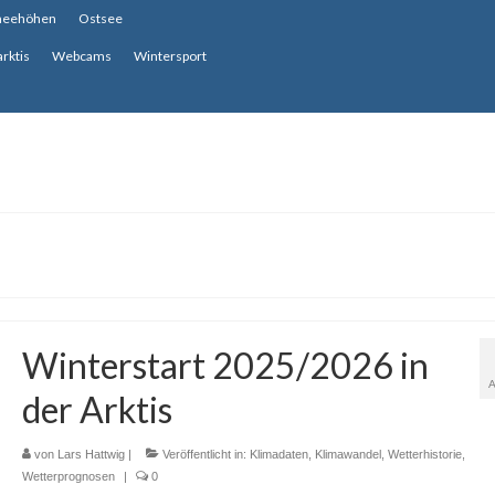
neehöhen
Ostsee
arktis
Webcams
Wintersport
Winterstart 2025/2026 in
der Arktis
von
Lars Hattwig
|
Veröffentlicht in:
Klimadaten
,
Klimawandel
,
Wetterhistorie
,
Wetterprognosen
|
0