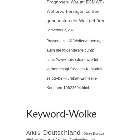
Prognosen: Warum ECMWF-
Wettervorhersagen zu den
genauesten der Welt gehören
September 2, 2025
Passend zur KI-Wettervorhersage
auch die folgende Meldung:
https://www.heise.de/news/Gut-
vorhergesagt-Googles-KI-Modell-
zeigte-bei-Hurrikan-Erin-sein-
Koennen-10622594.html
Keyword-Wolke
Deutschland
Arktis
Dürre Europa
Eisbedeckung Arktis
Großwetterlage