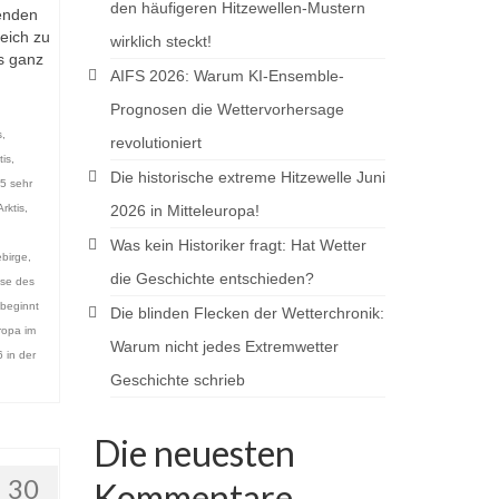
den häufigeren Hitzewellen-Mustern
kenden
eich zu
wirklich steckt!
is ganz
AIFS 2026: Warum KI-Ensemble-
Prognosen die Wettervorhersage
s
,
revolutioniert
tis
,
Die historische extreme Hitzewelle Juni
5 sehr
rktis
,
2026 in Mitteleuropa!
Was kein Historiker fragt: Hat Wetter
birge
,
die Geschichte entschieden?
se des
beginnt
Die blinden Flecken der Wetterchronik:
ropa im
Warum nicht jedes Extremwetter
 in der
Geschichte schrieb
Die neuesten
30
Kommentare