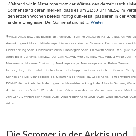
Während wir in Mitteuropa trotz der Wärme den derzeit rasch sin
Sonnenstand daran merken, dass es um 21:30 Uhr MESZ im Vergl
den letzten Wochen bereits richtig dunkel ist, passieren in der Arkt
andere Ereignisse. Der Sonnenstand ist …
Weiter
Arktis
,
Arktis Eis
,
Arktis Eisminimum
,
Arktischer Sommer
,
Arktisches Klima
,
Arktisches Meerei
Auswirkungen Arktis auf Mitteleuropa
,
Dauer des arktischen Sommers
,
Die Sommer in der Ark
Eisbedeckung Arktis
,
Eisschmelze Arktis
,
Frostbeginn Arktis
,
Frostwetter Arktis
,
Im August 202
wenig Eis in der Arktis
,
Klimawandel
,
Lars Hattwig
,
Meereis Arktis
,
Mitte August Winterbeginn A
Mitteleuropa
,
Moderne Erwärmung
,
Nordostpassage
,
Nordwestpassage
,
Polare Sommer
,
Riesengebirge
,
Schafskälte
,
Schmelzen der Polkappen im Sommer
,
Schnee Sommer Mittelge
Schnee und Eis
,
Schneedecke.de
,
Sommer in der Arktis
,
Tauwetter Arktis
,
Temperaturprogno
ECMWF für die Arktis
,
Veränderungen der Meereisbedeckung in der Arktis im Sommer
,
Wann 
der Winter in der Arktis?
,
Wann dehnt sich Arktiseis wieder aus
,
Wie war das Klima in Mitteleu
Jahr 1540?
,
Winterbeginn Arktis 2025
,
Winterbeginn Arktis 2025/2026
,
Winterstart 2025/2026
Arktis
Die Sommer in der Arktis und