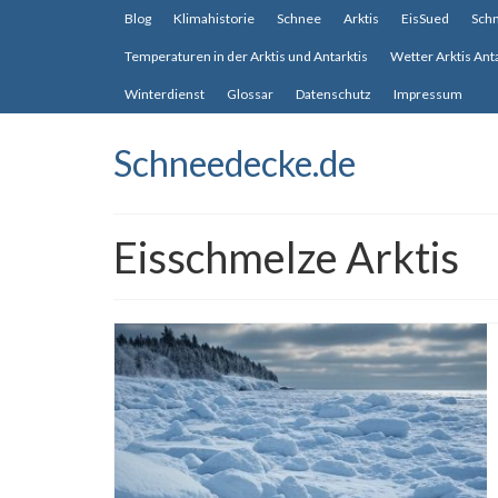
Blog
Klimahistorie
Schnee
Arktis
EisSued
Sch
Temperaturen in der Arktis und Antarktis
Wetter Arktis Ant
Winterdienst
Glossar
Datenschutz
Impressum
Schneedecke.de
Eisschmelze Arktis