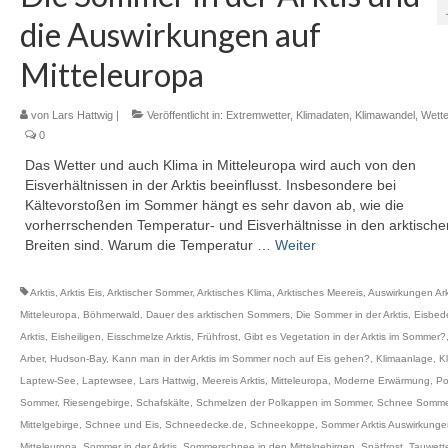
die Auswirkungen auf
Mitteleuropa
von
Lars Hattwig
|
Veröffentlicht in:
Extremwetter
,
Klimadaten
,
Klimawandel
,
Wette
0
Das Wetter und auch Klima in Mitteleuropa wird auch von den
Eisverhältnissen in der Arktis beeinflusst. Insbesondere bei
Kältevorstoßen im Sommer hängt es sehr davon ab, wie die
vorherrschenden Temperatur- und Eisverhältnisse in den arktische
Breiten sind. Warum die Temperatur …
Weiter
Arktis
,
Arktis Eis
,
Arktischer Sommer
,
Arktisches Klima
,
Arktisches Meereis
,
Auswirkungen Ark
Mitteleuropa
,
Böhmerwald
,
Dauer des arktischen Sommers
,
Die Sommer in der Arktis
,
Eisbed
Arktis
,
Eisheiligen
,
Eisschmelze Arktis
,
Frühfrost
,
Gibt es Vegetation in der Arktis im Sommer?
Arber
,
Hudson-Bay
,
Kann man in der Arktis im Sommer noch auf Eis gehen?
,
Klimaanlage
,
K
Laptew-See
,
Laptewsee
,
Lars Hattwig
,
Meereis Arktis
,
Mitteleuropa
,
Moderne Erwärmung
,
Po
Sommer
,
Riesengebirge
,
Schafskälte
,
Schmelzen der Polkappen im Sommer
,
Schnee Somme
Mittelgebirge
,
Schnee und Eis
,
Schneedecke.de
,
Schneekoppe
,
Sommer Arktis Auswirkunge
Mitteleuropa
,
Sommer in der Arktis
,
Sommerschnee in den Mittelgebirgen
,
Spätfrost
,
Tauwett