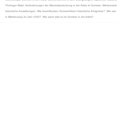
Thüringer Wald
,
Veränderungen der Meereisbedeckung in der Arktis im Sommer
,
Wetterextr
historische Auswirkungen
,
Wie beeinflussten Sommerhitzen historische Ereignisse?
,
Wie war 
in Mitteleuropa im Jahr 1540?
,
Wie warm wird es im Sommer in der Arktis?