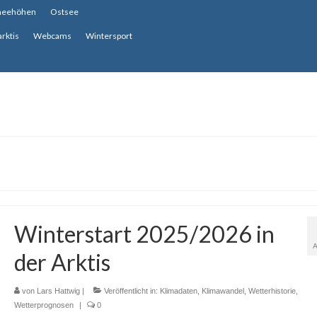
neehöhen
Ostsee
arktis
Webcams
Wintersport
Winterstart 2025/2026 in
der Arktis
von
Lars Hattwig
|
Veröffentlicht in:
Klimadaten
,
Klimawandel
,
Wetterhistorie
,
Wetterprognosen
|
0