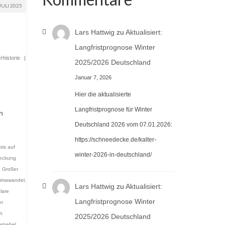
JULI 2025
Lars Hattwig
zu
Aktualisiert:
Langfristprognose Winter
rhistorie
|
2025/2026 Deutschland
Januar 7, 2026
Hier die aktualisierte
Langfristprognose für Winter
n
Deutschland 2026 vom 07.01.2026:
https://schneedecke.de/kalter-
tis auf
winter-2026-in-deutschland/
eckung
,
Großer
limawandel
,
Lars Hattwig
zu
Aktualisiert:
lare
Langfristprognose Winter
r
n
2025/2026 Deutschland
ernebel
,