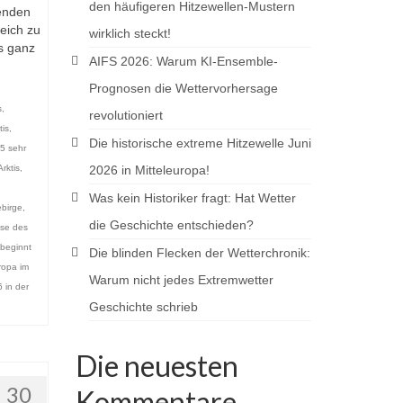
den häufigeren Hitzewellen-Mustern
kenden
eich zu
wirklich steckt!
is ganz
AIFS 2026: Warum KI-Ensemble-
Prognosen die Wettervorhersage
s
,
revolutioniert
tis
,
Die historische extreme Hitzewelle Juni
5 sehr
rktis
,
2026 in Mitteleuropa!
Was kein Historiker fragt: Hat Wetter
birge
,
die Geschichte entschieden?
se des
beginnt
Die blinden Flecken der Wetterchronik:
ropa im
Warum nicht jedes Extremwetter
 in der
Geschichte schrieb
Die neuesten
30
Kommentare