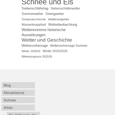
Schnee und Eis
Siebenschläfertag
Siebenschläferwetter
Sommerwetter
Strengwinter
Temperaturrekorde
Waldbrandgefahr
Wetterbeobachtung
Wasserknappheit
Wetterextreme historische
Auswirkungen
Wetter und Geschichte
Wettervorhersage
Wettervorhersage Sommer
Winter 2025/2026
Winter 1928/29
Winterprognose 2025/26
Blog
Klimahistorie
Schnee
Arktis
Die Kältepole der