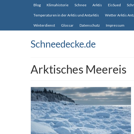
Blog
Klimahistorie
Schnee
Arktis
EisSued
Sch
Temperaturen in der Arktis und Antarktis
Wetter Arktis Ant
Winterdienst
Glossar
Datenschutz
Impressum
Schneedecke.de
Arktisches Meereis