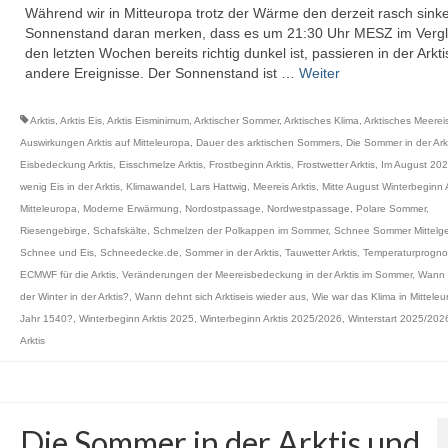
Während wir in Mitteuropa trotz der Wärme den derzeit rasch sin
Sonnenstand daran merken, dass es um 21:30 Uhr MESZ im Vergl
den letzten Wochen bereits richtig dunkel ist, passieren in der Arkt
andere Ereignisse. Der Sonnenstand ist …
Weiter
Arktis
,
Arktis Eis
,
Arktis Eisminimum
,
Arktischer Sommer
,
Arktisches Klima
,
Arktisches Meerei
Auswirkungen Arktis auf Mitteleuropa
,
Dauer des arktischen Sommers
,
Die Sommer in der Ark
Eisbedeckung Arktis
,
Eisschmelze Arktis
,
Frostbeginn Arktis
,
Frostwetter Arktis
,
Im August 202
wenig Eis in der Arktis
,
Klimawandel
,
Lars Hattwig
,
Meereis Arktis
,
Mitte August Winterbeginn A
Mitteleuropa
,
Moderne Erwärmung
,
Nordostpassage
,
Nordwestpassage
,
Polare Sommer
,
Riesengebirge
,
Schafskälte
,
Schmelzen der Polkappen im Sommer
,
Schnee Sommer Mittelge
Schnee und Eis
,
Schneedecke.de
,
Sommer in der Arktis
,
Tauwetter Arktis
,
Temperaturprogno
ECMWF für die Arktis
,
Veränderungen der Meereisbedeckung in der Arktis im Sommer
,
Wann 
der Winter in der Arktis?
,
Wann dehnt sich Arktiseis wieder aus
,
Wie war das Klima in Mitteleu
Jahr 1540?
,
Winterbeginn Arktis 2025
,
Winterbeginn Arktis 2025/2026
,
Winterstart 2025/2026
Arktis
Die Sommer in der Arktis und