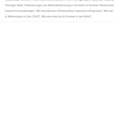
Thüringer Wald
,
Veränderungen der Meereisbedeckung in der Arktis im Sommer
,
Wetterextr
historische Auswirkungen
,
Wie beeinflussten Sommerhitzen historische Ereignisse?
,
Wie war 
in Mitteleuropa im Jahr 1540?
,
Wie warm wird es im Sommer in der Arktis?