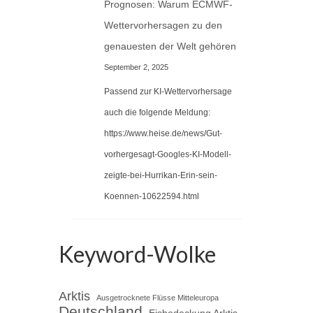
Prognosen: Warum ECMWF-
Wettervorhersagen zu den
genauesten der Welt gehören
September 2, 2025
Passend zur KI-Wettervorhersage
auch die folgende Meldung:
https://www.heise.de/news/Gut-
vorhergesagt-Googles-KI-Modell-
zeigte-bei-Hurrikan-Erin-sein-
Koennen-10622594.html
Keyword-Wolke
Arktis
Ausgetrocknete Flüsse Mitteleuropa
Deutschland
Eisbedeckung Arktis