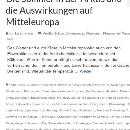
die Auswirkungen auf
Mitteleuropa
von
Lars Hattwig
|
Veröffentlicht in:
Extremwetter
,
Klimadaten
,
Klimawandel
,
Wette
0
Das Wetter und auch Klima in Mitteleuropa wird auch von den
Eisverhältnissen in der Arktis beeinflusst. Insbesondere bei
Kältevorstoßen im Sommer hängt es sehr davon ab, wie die
vorherrschenden Temperatur- und Eisverhältnisse in den arktische
Breiten sind. Warum die Temperatur …
Weiter
Arktis
,
Arktis Eis
,
Arktischer Sommer
,
Arktisches Klima
,
Arktisches Meereis
,
Auswirkungen Ark
Mitteleuropa
,
Böhmerwald
,
Dauer des arktischen Sommers
,
Die Sommer in der Arktis
,
Eisbed
Arktis
,
Eisheiligen
,
Eisschmelze Arktis
,
Frühfrost
,
Gibt es Vegetation in der Arktis im Sommer?
Arber
,
Hudson-Bay
,
Kann man in der Arktis im Sommer noch auf Eis gehen?
,
Klimaanlage
,
K
Laptew-See
,
Laptewsee
,
Lars Hattwig
,
Meereis Arktis
,
Mitteleuropa
,
Moderne Erwärmung
,
Po
Sommer
,
Riesengebirge
,
Schafskälte
,
Schmelzen der Polkappen im Sommer
,
Schnee Somme
Mittelgebirge
,
Schnee und Eis
,
Schneedecke.de
,
Schneekoppe
,
Sommer Arktis Auswirkunge
Mitteleuropa
,
Sommer in der Arktis
,
Sommerschnee in den Mittelgebirgen
,
Spätfrost
,
Tauwett