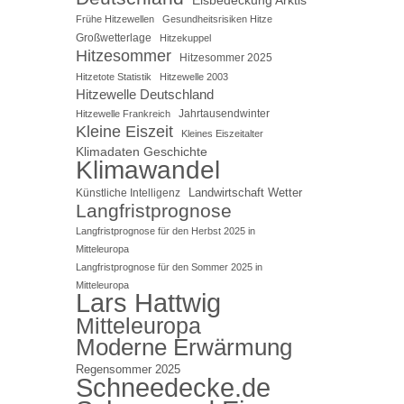
Frühe Hitzewellen
Gesundheitsrisiken Hitze
Großwetterlage
Hitzekuppel
Hitzesommer
Hitzesommer 2025
Hitzetote Statistik
Hitzewelle 2003
Hitzewelle Deutschland
Jahrtausendwinter
Hitzewelle Frankreich
Kleine Eiszeit
Kleines Eiszeitalter
Klimadaten Geschichte
Klimawandel
Landwirtschaft Wetter
Künstliche Intelligenz
Langfristprognose
Langfristprognose für den Herbst 2025 in
Mitteleuropa
Langfristprognose für den Sommer 2025 in
Mitteleuropa
Lars Hattwig
Mitteleuropa
Moderne Erwärmung
Regensommer 2025
Schneedecke.de