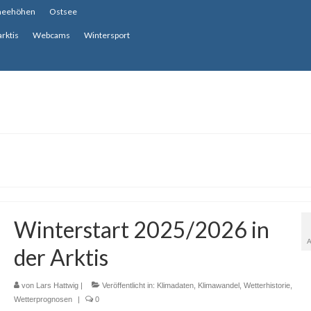
neehöhen
Ostsee
arktis
Webcams
Wintersport
Winterstart 2025/2026 in
der Arktis
von
Lars Hattwig
|
Veröffentlicht in:
Klimadaten
,
Klimawandel
,
Wetterhistorie
,
Wetterprognosen
|
0