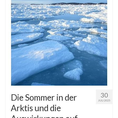
Die Kältepole der Nordhalbkugel: Kanadische
Arktis und Sibirien
Ellesmere Island – Die nördlichste Wildnis
Kanadas
Die Natur der Hudson-Bay und umliegender
Regionen
Die Laptewsee: Die Eisfabrik der Arktis
EisSued
Schneehöhen
Ostsee
30
Die Sommer in der
JULI 2025
Temperaturen in der Arktis und Antarktis
Arktis und die
Wetter Arktis Antarktis