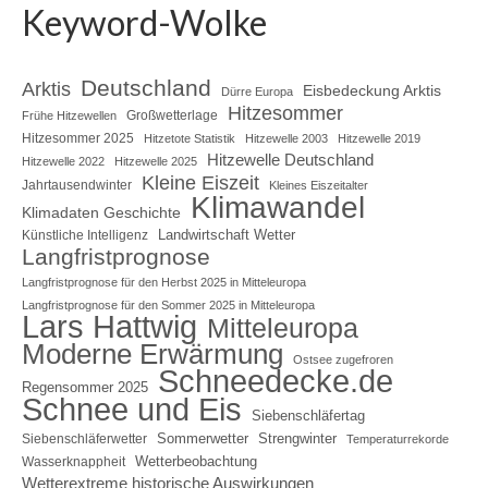
Keyword-Wolke
Deutschland
Arktis
Eisbedeckung Arktis
Dürre Europa
Hitzesommer
Großwetterlage
Frühe Hitzewellen
Hitzesommer 2025
Hitzetote Statistik
Hitzewelle 2003
Hitzewelle 2019
Hitzewelle Deutschland
Hitzewelle 2022
Hitzewelle 2025
Kleine Eiszeit
Jahrtausendwinter
Kleines Eiszeitalter
Klimawandel
Klimadaten Geschichte
Landwirtschaft Wetter
Künstliche Intelligenz
Langfristprognose
Langfristprognose für den Herbst 2025 in Mitteleuropa
Langfristprognose für den Sommer 2025 in Mitteleuropa
Lars Hattwig
Mitteleuropa
Moderne Erwärmung
Ostsee zugefroren
Schneedecke.de
Regensommer 2025
Schnee und Eis
Siebenschläfertag
Sommerwetter
Strengwinter
Siebenschläferwetter
Temperaturrekorde
Wetterbeobachtung
Wasserknappheit
Wetterextreme historische Auswirkungen