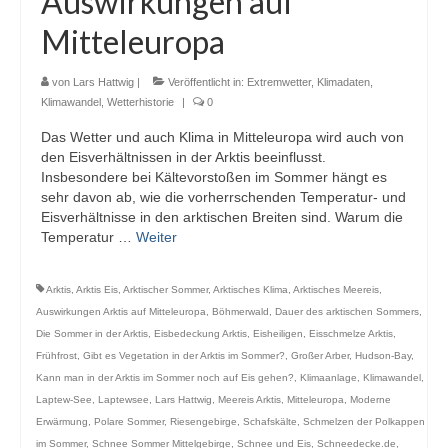
Auswirkungen auf
Webcams
Mitteleuropa
Wintersport
von
Lars Hattwig
|
Veröffentlicht in:
Extremwetter
,
Klimadaten
,
Winterdienst
Klimawandel
,
Wetterhistorie
|
0
Das Wetter und auch Klima in Mitteleuropa wird auch von
Glossar
den Eisverhältnissen in der Arktis beeinflusst.
Insbesondere bei Kältevorstoßen im Sommer hängt es
Datenschutz
sehr davon ab, wie die vorherrschenden Temperatur- und
Eisverhältnisse in den arktischen Breiten sind. Warum die
Impressum
Temperatur …
Weiter
Arktis
,
Arktis Eis
,
Arktischer Sommer
,
Arktisches Klima
,
Arktisches Meereis
,
Auswirkungen Arktis auf Mitteleuropa
,
Böhmerwald
,
Dauer des arktischen Sommers
,
Die Sommer in der Arktis
,
Eisbedeckung Arktis
,
Eisheiligen
,
Eisschmelze Arktis
,
Frühfrost
,
Gibt es Vegetation in der Arktis im Sommer?
,
Großer Arber
,
Hudson-Bay
,
Kann man in der Arktis im Sommer noch auf Eis gehen?
,
Klimaanlage
,
Klimawandel
,
Laptew-See
,
Laptewsee
,
Lars Hattwig
,
Meereis Arktis
,
Mitteleuropa
,
Moderne
Erwärmung
,
Polare Sommer
,
Riesengebirge
,
Schafskälte
,
Schmelzen der Polkappen
im Sommer
,
Schnee Sommer Mittelgebirge
,
Schnee und Eis
,
Schneedecke.de
,