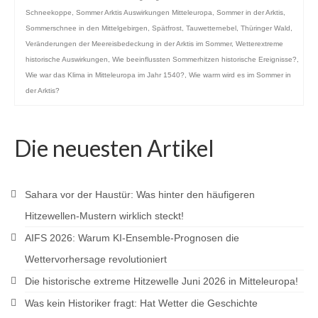
Schneekoppe
,
Sommer Arktis Auswirkungen Mitteleuropa
,
Sommer in der Arktis
,
Sommerschnee in den Mittelgebirgen
,
Spätfrost
,
Tauwetternebel
,
Thüringer Wald
,
Veränderungen der Meereisbedeckung in der Arktis im Sommer
,
Wetterextreme
historische Auswirkungen
,
Wie beeinflussten Sommerhitzen historische Ereignisse?
,
Wie war das Klima in Mitteleuropa im Jahr 1540?
,
Wie warm wird es im Sommer in
der Arktis?
Die neuesten Artikel
Sahara vor der Haustür: Was hinter den häufigeren
Hitzewellen-Mustern wirklich steckt!
AIFS 2026: Warum KI-Ensemble-Prognosen die
Wettervorhersage revolutioniert
Die historische extreme Hitzewelle Juni 2026 in Mitteleuropa!
Was kein Historiker fragt: Hat Wetter die Geschichte