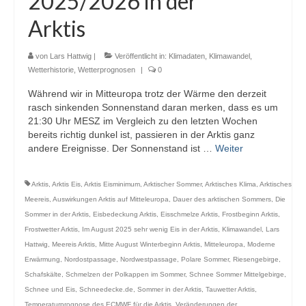
2025/2026 in der
Webcams
Arktis
Wintersport
von
Lars Hattwig
|
Veröffentlicht in:
Klimadaten
,
Klimawandel
,
Winterdienst
Wetterhistorie
,
Wetterprognosen
|
0
Während wir in Mitteuropa trotz der Wärme den derzeit
Glossar
rasch sinkenden Sonnenstand daran merken, dass es um
21:30 Uhr MESZ im Vergleich zu den letzten Wochen
Datenschutz
bereits richtig dunkel ist, passieren in der Arktis ganz
andere Ereignisse. Der Sonnenstand ist …
Weiter
Impressum
Arktis
,
Arktis Eis
,
Arktis Eisminimum
,
Arktischer Sommer
,
Arktisches Klima
,
Arktisches
Meereis
,
Auswirkungen Arktis auf Mitteleuropa
,
Dauer des arktischen Sommers
,
Die
Sommer in der Arktis
,
Eisbedeckung Arktis
,
Eisschmelze Arktis
,
Frostbeginn Arktis
,
Frostwetter Arktis
,
Im August 2025 sehr wenig Eis in der Arktis
,
Klimawandel
,
Lars
Hattwig
,
Meereis Arktis
,
Mitte August Winterbeginn Arktis
,
Mitteleuropa
,
Moderne
Erwärmung
,
Nordostpassage
,
Nordwestpassage
,
Polare Sommer
,
Riesengebirge
,
Schafskälte
,
Schmelzen der Polkappen im Sommer
,
Schnee Sommer Mittelgebirge
,
Schnee und Eis
,
Schneedecke.de
,
Sommer in der Arktis
,
Tauwetter Arktis
,
Temperaturprognose des ECMWF für die Arktis
,
Veränderungen der