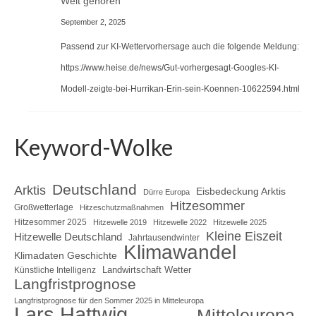
Welt gehören
September 2, 2025
Passend zur KI-Wettervorhersage auch die folgende Meldung:
https://www.heise.de/news/Gut-vorhergesagt-Googles-KI-
Modell-zeigte-bei-Hurrikan-Erin-sein-Koennen-10622594.html
Keyword-Wolke
Deutschland
Arktis
Eisbedeckung Arktis
Dürre Europa
Hitzesommer
Großwetterlage
Hitzeschutzmaßnahmen
Hitzesommer 2025
Hitzewelle 2019
Hitzewelle 2022
Hitzewelle 2025
Kleine Eiszeit
Hitzewelle Deutschland
Jahrtausendwinter
Klimawandel
Klimadaten Geschichte
Landwirtschaft Wetter
Künstliche Intelligenz
Langfristprognose
Langfristprognose für den Sommer 2025 in Mitteleuropa
Lars Hattwig
Mitteleuropa