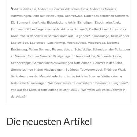
Arktis
,
Arktis Eis
,
Arktischer Sommer
,
Arktisches Klima
,
Arktisches Meereis
,
Auswirkungen Arktis auf Mitteleuropa
,
Böhmerwald
,
Dauer des arktischen Sommers
,
Die Sommer in der Arktis
,
Eisbedeckung Arktis
,
Eisheiligen
,
Eisschmelze Arktis
,
Frühfrost
,
Gibt es Vegetation in der Arktis im Sommer?
,
Großer Arber
,
Hudson-Bay
,
Kann man in der Arktis im Sommer noch auf Eis gehen?
,
Klimaanlage
,
Klimawandel
,
Laptew-See
,
Laptewsee
,
Lars Hattwig
,
Meereis Arktis
,
Mitteleuropa
,
Moderne
Erwärmung
,
Polare Sommer
,
Riesengebirge
,
Schafskälte
,
Schmelzen der Polkappen
im Sommer
,
Schnee Sommer Mittelgebirge
,
Schnee und Eis
,
Schneedecke.de
,
Schneekoppe
,
Sommer Arktis Auswirkungen Mitteleuropa
,
Sommer in der Arktis
,
Sommerschnee in den Mittelgebirgen
,
Spätfrost
,
Tauwetternebel
,
Thüringer Wald
,
Veränderungen der Meereisbedeckung in der Arktis im Sommer
,
Wetterextreme
historische Auswirkungen
,
Wie beeinflussten Sommerhitzen historische Ereignisse?
,
Wie war das Klima in Mitteleuropa im Jahr 1540?
,
Wie warm wird es im Sommer in
der Arktis?
Die neuesten Artikel