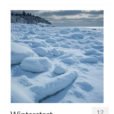
Die Kältepole der Nordhalbkugel: Kanadische
Arktis und Sibirien
Ellesmere Island – Die nördlichste Wildnis
Kanadas
Die Natur der Hudson-Bay und umliegender
Regionen
Die Laptewsee: Die Eisfabrik der Arktis
EisSued
Schneehöhen
Ostsee
Temperaturen in der Arktis und Antarktis
Wetter Arktis Antarktis
12