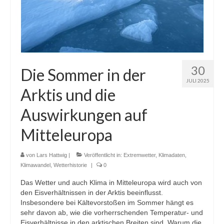
30
Die Sommer in der
JULI 2025
Arktis und die
Auswirkungen auf
Mitteleuropa
von
Lars Hattwig
|
Veröffentlicht in:
Extremwetter
,
Klimadaten
,
Klimawandel
,
Wetterhistorie
|
0
Das Wetter und auch Klima in Mitteleuropa wird auch von
den Eisverhältnissen in der Arktis beeinflusst.
Insbesondere bei Kältevorstoßen im Sommer hängt es
sehr davon ab, wie die vorherrschenden Temperatur- und
Eisverhältnisse in den arktischen Breiten sind. Warum die