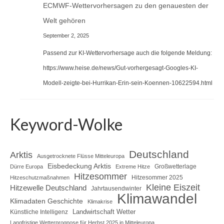
ECMWF-Wettervorhersagen zu den genauesten der
Welt gehören
September 2, 2025
Passend zur KI-Wettervorhersage auch die folgende Meldung:
https://www.heise.de/news/Gut-vorhergesagt-Googles-KI-
Modell-zeigte-bei-Hurrikan-Erin-sein-Koennen-10622594.html
Keyword-Wolke
Deutschland
Arktis
Ausgetrocknete Flüsse Mitteleuropa
Eisbedeckung Arktis
Großwetterlage
Dürre Europa
Extreme Hitze
Hitzesommer
Hitzesommer 2025
Hitzeschutzmaßnahmen
Kleine Eiszeit
Hitzewelle Deutschland
Jahrtausendwinter
Klimawandel
Klimadaten Geschichte
Klimakrise
Landwirtschaft Wetter
Künstliche Intelligenz
Langfristige Wetterprognose für Herbst 2025 in Mitteleuropa