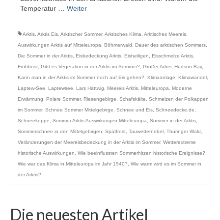
Temperatur …
Weiter
Arktis
,
Arktis Eis
,
Arktischer Sommer
,
Arktisches Klima
,
Arktisches Meereis
,
Auswirkungen Arktis auf Mitteleuropa
,
Böhmerwald
,
Dauer des arktischen Sommers
,
Die Sommer in der Arktis
,
Eisbedeckung Arktis
,
Eisheiligen
,
Eisschmelze Arktis
,
Frühfrost
,
Gibt es Vegetation in der Arktis im Sommer?
,
Großer Arber
,
Hudson-Bay
,
Kann man in der Arktis im Sommer noch auf Eis gehen?
,
Klimaanlage
,
Klimawandel
,
Laptew-See
,
Laptewsee
,
Lars Hattwig
,
Meereis Arktis
,
Mitteleuropa
,
Moderne
Erwärmung
,
Polare Sommer
,
Riesengebirge
,
Schafskälte
,
Schmelzen der Polkappen
im Sommer
,
Schnee Sommer Mittelgebirge
,
Schnee und Eis
,
Schneedecke.de
,
Schneekoppe
,
Sommer Arktis Auswirkungen Mitteleuropa
,
Sommer in der Arktis
,
Sommerschnee in den Mittelgebirgen
,
Spätfrost
,
Tauwetternebel
,
Thüringer Wald
,
Veränderungen der Meereisbedeckung in der Arktis im Sommer
,
Wetterextreme
historische Auswirkungen
,
Wie beeinflussten Sommerhitzen historische Ereignisse?
,
Wie war das Klima in Mitteleuropa im Jahr 1540?
,
Wie warm wird es im Sommer in
der Arktis?
Die neuesten Artikel