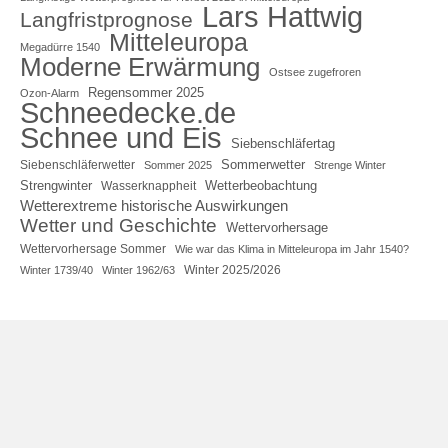
Lars Hattwig
Langfristprognose
Mitteleuropa
Megadürre 1540
Moderne Erwärmung
Ostsee zugefroren
Regensommer 2025
Ozon-Alarm
Schneedecke.de
Schnee und Eis
Siebenschläfertag
Sommerwetter
Siebenschläferwetter
Sommer 2025
Strenge Winter
Strengwinter
Wetterbeobachtung
Wasserknappheit
Wetterextreme historische Auswirkungen
Wetter und Geschichte
Wettervorhersage
Wettervorhersage Sommer
Wie war das Klima in Mitteleuropa im Jahr 1540?
Winter 2025/2026
Winter 1739/40
Winter 1962/63