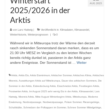
Winterstart
AUG. 2025
Webcams
2025/2026 in der
Wintersport
Arktis
Winterdienst
von
Lars Hattwig
|
Veröffentlicht in:
Klimadaten
,
Klimawandel
,
Glossar
Wetterhistorie
,
Wetterprognosen
|
0
Während wir in Mitteuropa trotz der Wärme den derzeit
Datenschutz
rasch sinkenden Sonnenstand daran merken, dass es um
21:30 Uhr MESZ im Vergleich zu den letzten Wochen
Impressum
bereits richtig dunkel ist, passieren in der Arktis ganz
andere Ereignisse. Der Sonnenstand ist …
Weiter
Arktis
,
Arktis Eis
,
Arktis Eisminimum
,
Arktischer Sommer
,
Arktisches Klima
,
Arktisches
Meereis
,
Auswirkungen Arktis auf Mitteleuropa
,
Dauer des arktischen Sommers
,
Die
Sommer in der Arktis
,
Eisbedeckung Arktis
,
Eisschmelze Arktis
,
Frostbeginn Arktis
,
Frostwetter Arktis
,
Im August 2025 sehr wenig Eis in der Arktis
,
Klimawandel
,
Lars
Hattwig
,
Meereis Arktis
,
Mitte August Winterbeginn Arktis
,
Mitteleuropa
,
Moderne
Erwärmung
,
Nordostpassage
,
Nordwestpassage
,
Polare Sommer
,
Riesengebirge
,
Schafskälte
,
Schmelzen der Polkappen im Sommer
,
Schnee Sommer Mittelgebirge
,