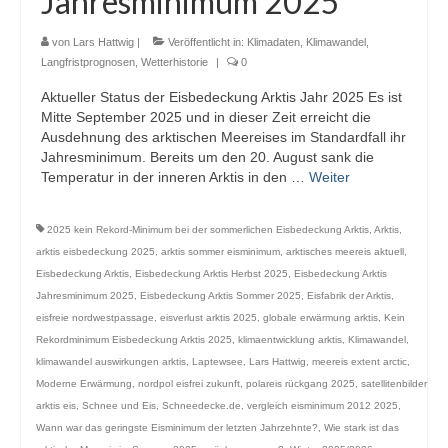
Jahresminimum 2025
Webcams
von
Lars Hattwig
|
Veröffentlicht in:
Klimadaten
,
Klimawandel
,
Wintersport
Langfristprognosen
,
Wetterhistorie
|
0
Aktueller Status der Eisbedeckung Arktis Jahr 2025 Es ist
Winterdienst
Mitte September 2025 und in dieser Zeit erreicht die
Ausdehnung des arktischen Meereises im Standardfall ihr
Glossar
Jahresminimum. Bereits um den 20. August sank die
Temperatur in der inneren Arktis in den …
Weiter
Datenschutz
Impressum
2025 kein Rekord-Minimum bei der sommerlichen Eisbedeckung Arktis
,
Arktis
,
arktis eisbedeckung 2025
,
arktis sommer eisminimum
,
arktisches meereis aktuell
,
Eisbedeckung Arktis
,
Eisbedeckung Arktis Herbst 2025
,
Eisbedeckung Arktis
Jahresminimum 2025
,
Eisbedeckung Arktis Sommer 2025
,
Eisfabrik der Arktis
,
eisfreie nordwestpassage
,
eisverlust arktis 2025
,
globale erwärmung arktis
,
Kein
Rekordminimum Eisbedeckung Arktis 2025
,
klimaentwicklung arktis
,
Klimawandel
,
klimawandel auswirkungen arktis
,
Laptewsee
,
Lars Hattwig
,
meereis extent arctic
,
Moderne Erwärmung
,
nordpol eisfrei zukunft
,
polareis rückgang 2025
,
satellitenbilder
arktis eis
,
Schnee und Eis
,
Schneedecke.de
,
vergleich eisminimum 2012 2025
,
Wann war das geringste Eisminimum der letzten Jahrzehnte?
,
Wie stark ist das