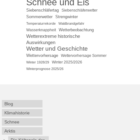
Schnee und Eis
Siebenschläfertag
Siebenschläferwetter
Sommerwetter
Strengwinter
Temperaturrekorde
Waldbrandgefahr
Wetterbeobachtung
Wasserknappheit
Wetterextreme historische
Auswirkungen
Wetter und Geschichte
Wettervorhersage
Wettervorhersage Sommer
Winter 2025/2026
Winter 1928/29
Winterprognose 2025/26
Blog
Klimahistorie
Schnee
Arktis
Die Kältepole der