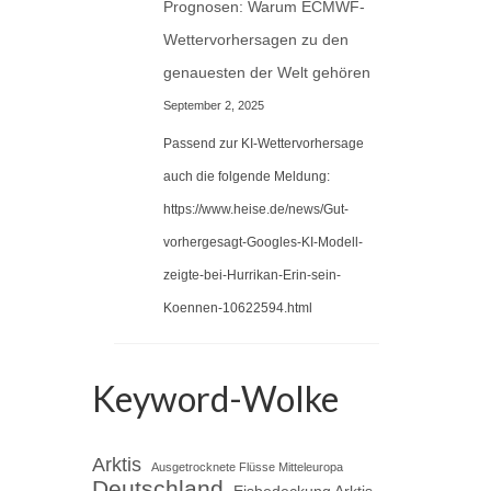
Prognosen: Warum ECMWF-
Wettervorhersagen zu den
genauesten der Welt gehören
September 2, 2025
Passend zur KI-Wettervorhersage
auch die folgende Meldung:
https://www.heise.de/news/Gut-
vorhergesagt-Googles-KI-Modell-
zeigte-bei-Hurrikan-Erin-sein-
Koennen-10622594.html
Keyword-Wolke
Arktis
Ausgetrocknete Flüsse Mitteleuropa
Deutschland
Eisbedeckung Arktis