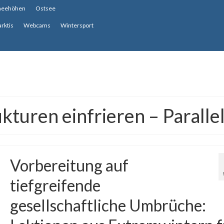
neehöhen
Ostsee
arktis
Webcams
Wintersport
uren einfrieren – Paralle
Vorbereitung auf
tiefgreifende
gesellschaftliche Umbrüche: