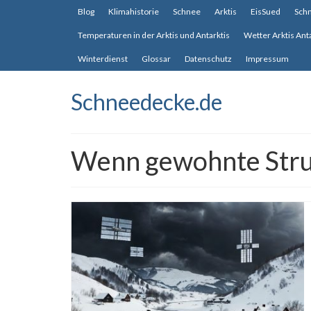
Blog
Klimahistorie
Schnee
Arktis
EisSued
Sch
Temperaturen in der Arktis und Antarktis
Wetter Arktis Ant
Winterdienst
Glossar
Datenschutz
Impressum
Schneedecke.de
Wenn gewohnte Strukt