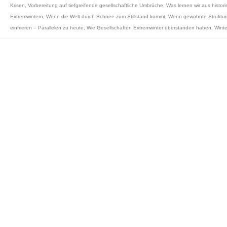
Krisen
,
Vorbereitung auf tiefgreifende gesellschaftliche Umbrüche
,
Was lernen wir aus histor
Extremwintern
,
Wenn die Welt durch Schnee zum Stillstand kommt
,
Wenn gewohnte Struktu
einfrieren – Parallelen zu heute
,
Wie Gesellschaften Extremwinter überstanden haben
,
Winte