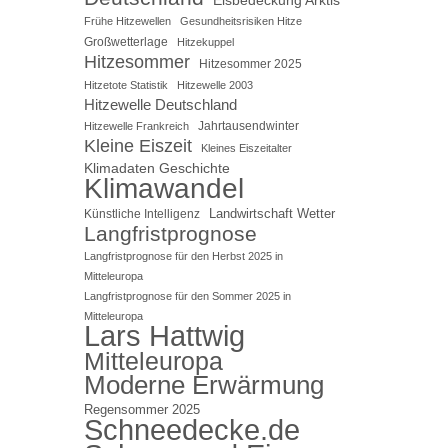
Frühe Hitzewellen
Gesundheitsrisiken Hitze
Großwetterlage
Hitzekuppel
Hitzesommer
Hitzesommer 2025
Hitzetote Statistik
Hitzewelle 2003
Hitzewelle Deutschland
Jahrtausendwinter
Hitzewelle Frankreich
Kleine Eiszeit
Kleines Eiszeitalter
Klimadaten Geschichte
Klimawandel
Landwirtschaft Wetter
Künstliche Intelligenz
Langfristprognose
Langfristprognose für den Herbst 2025 in
Mitteleuropa
Langfristprognose für den Sommer 2025 in
Mitteleuropa
Lars Hattwig
Mitteleuropa
Moderne Erwärmung
Regensommer 2025
Schneedecke.de