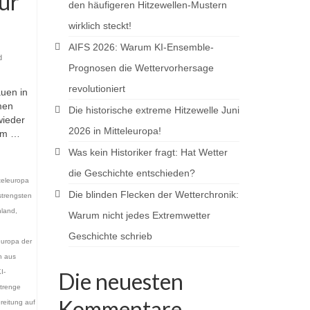
ür
den häufigeren Hitzewellen-Mustern
s
wirklich steckt!
AIFS 2026: Warum KI-Ensemble-
d
Prognosen die Wettervorhersage
revolutioniert
uen in
men
Die historische extreme Hitzewelle Juni
wieder
2026 in Mitteleuropa!
sem …
Was kein Historiker fragt: Hat Wetter
die Geschichte entschieden?
teleuropa
Die blinden Flecken der Wetterchronik:
strengsten
hland
,
Warum nicht jedes Extremwetter
Geschichte schrieb
leuropa der
n aus
I-
Die neuesten
trenge
Kommentare
reitung auf