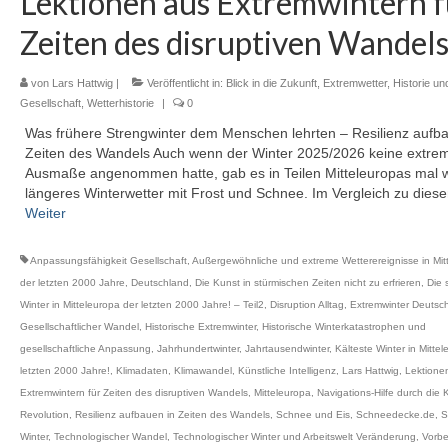
Lektionen aus Extremwintern f
Zeiten des disruptiven Wandel
von
Lars Hattwig
|
Veröffentlicht in:
Blick in die Zukunft
,
Extremwetter
,
Historie un
Gesellschaft
,
Wetterhistorie
|
0
Was frühere Strengwinter dem Menschen lehrten – Resilienz aufba
Zeiten des Wandels Auch wenn der Winter 2025/2026 keine extre
Ausmaße angenommen hatte, gab es in Teilen Mitteleuropas mal 
längeres Winterwetter mit Frost und Schnee. Im Vergleich zu die
Weiter
Anpassungsfähigkeit Gesellschaft
,
Außergewöhnliche und extreme Wetterereignisse in Mit
der letzten 2000 Jahre
,
Deutschland
,
Die Kunst in stürmischen Zeiten nicht zu erfrieren
,
Die 
Winter in Mitteleuropa der letzten 2000 Jahre! – Teil2
,
Disruption Alltag
,
Extremwinter Deutsc
Gesellschaftlicher Wandel
,
Historische Extremwinter
,
Historische Winterkatastrophen und
gesellschaftliche Anpassung
,
Jahrhundertwinter
,
Jahrtausendwinter
,
Kälteste Winter in Mitte
letzten 2000 Jahre!
,
Klimadaten
,
Klimawandel
,
Künstliche Intelligenz
,
Lars Hattwig
,
Lektione
Extremwintern für Zeiten des disruptiven Wandels
,
Mitteleuropa
,
Navigations-Hilfe durch die K
Revolution
,
Resilienz aufbauen in Zeiten des Wandels
,
Schnee und Eis
,
Schneedecke.de
,
S
Winter
,
Technologischer Wandel
,
Technologischer Winter und Arbeitswelt Veränderung
,
Vorbe