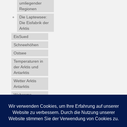
umliegender
Regionen
Die Laptewsee:
Die Eisfabrik der
Arktis
EisSued
Schneehöhen
Ostsee
Temperaturen in
der Arktis und
Antarktis
Wetter Arktis
Antarktis
Webcams
Wintersport
Winterdienst
Glossar