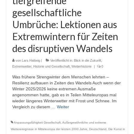
tiefgreifende
Webcams
gesellschaftliche
Wintersport
Umbrüche: Lektionen aus
Winterdienst
Extremwintern für Zeiten
Glossar
des disruptiven Wandels
Datenschutz
von
Lars Hattwig
|
Veröffentlicht in:
Blick in die Zukunft
,
Extremwetter
Impressum
,
Historie und Gesellschaft
,
Wetterhistorie
|
0
Was frühere Strengwinter dem Menschen lehrten –
Resilienz aufbauen in Zeiten des Wandels Auch wenn der
Winter 2025/2026 keine extremen Ausmaße
angenommen hatte, gab es in Teilen Mitteleuropas mal
wieder längeres Winterwetter mit Frost und Schnee. Im
Vergleich zu diesem …
Weiter
Anpassungsfähigkeit Gesellschaft
,
Außergewöhnliche und extreme
Wetterereignisse in Mitteleuropa der letzten 2000 Jahre
,
Deutschland
,
Die Kunst in