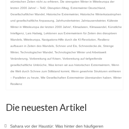
stürmischen Zeiten nicht zu erfrieren
,
Die strengsten Winter in Mitteleuropa der
letzten 2000 Jahre! – Teil2
,
Disruption Alltag
,
Extremwinter Deutschland
,
Gesellschaftlicher Wandel
,
Historische Extremwinter
,
Historische Winterkatastrophen
und gesellschaftliche Anpassung
,
Jahrhundertwinter
,
Jahrtausendwinter
,
Kälteste
Winter in Mitteleuropa der letzten 2000 Jahre!
,
Klimadaten
,
Klimawandel
,
Künstliche
Intelligenz
,
Lars Hattwig
,
Lektionen aus Extremwintern für Zeiten des disruptiven
Wandels
,
Mitteleuropa
,
Navigations-Hilfe durch die KI-Revolution
,
Resilienz
aufbauen in Zeiten des Wandels
,
Schnee und Eis
,
Schneedecke.de
,
Strenge
Winter
,
Technologischer Wandel
,
Technologischer Winter und Arbeitswelt
Veränderung
,
Vorbereitung auf Krisen
,
Vorbereitung auf tiefgreifende
gesellschaftliche Umbrüche
,
Was lernen wir aus historischen Extremwintern
,
Wenn
die Welt durch Schnee zum Stillstand kommt
,
Wenn gewohnte Strukturen einfrieren
– Parallelen zu heute
,
Wie Gesellschaften Extremwinter überstanden haben
,
Winter
Resilienz
Die neuesten Artikel
Sahara vor der Haustür: Was hinter den häufigeren