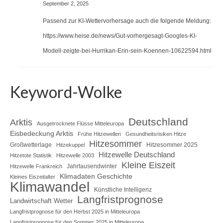
September 2, 2025
Passend zur KI-Wettervorhersage auch die folgende Meldung:
https://www.heise.de/news/Gut-vorhergesagt-Googles-KI-
Modell-zeigte-bei-Hurrikan-Erin-sein-Koennen-10622594.html
Keyword-Wolke
Deutschland
Arktis
Ausgetrocknete Flüsse Mitteleuropa
Eisbedeckung Arktis
Frühe Hitzewellen
Gesundheitsrisiken Hitze
Hitzesommer
Großwetterlage
Hitzesommer 2025
Hitzekuppel
Hitzewelle Deutschland
Hitzetote Statistik
Hitzewelle 2003
Kleine Eiszeit
Jahrtausendwinter
Hitzewelle Frankreich
Klimadaten Geschichte
Kleines Eiszeitalter
Klimawandel
Künstliche Intelligenz
Langfristprognose
Landwirtschaft Wetter
Langfristprognose für den Herbst 2025 in Mitteleuropa
Langfristprognose für den Sommer 2025 in Mitteleuropa