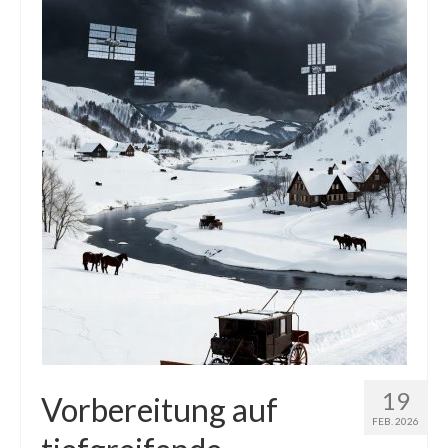
Die Kältepole der Nordhalbkugel: Kanadische
Arktis und Sibirien
Ellesmere Island – Die nördlichste Wildnis
Kanadas
Die Natur der Hudson-Bay und umliegender
Regionen
Die Laptewsee: Die Eisfabrik der Arktis
EisSued
Schneehöhen
Ostsee
Temperaturen in der Arktis und Antarktis
19
Vorbereitung auf
FEB. 2026
Wetter Arktis Antarktis