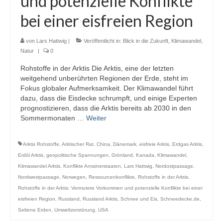
und potenzielle Konflikte
Webcams
bei einer eisfreien Region
Wintersport
von
Lars Hattwig
|
Veröffentlicht in:
Blick in die Zukunft
,
Klimawandel
,
Winterdienst
Natur
|
0
Rohstoffe in der Arktis Die Arktis, eine der letzten
Glossar
weitgehend unberührten Regionen der Erde, steht im
Fokus globaler Aufmerksamkeit. Der Klimawandel führt
Datenschutz
dazu, dass die Eisdecke schrumpft, und einige Experten
prognostizieren, dass die Arktis bereits ab 2030 in den
Impressum
Sommermonaten …
Weiter
Arktis Rohstoffe
,
Arktischer Rat
,
China
,
Dänemark
,
eisfreie Arktis
,
Erdgas Arktis
,
Erdöl Arktis
,
geopolitische Spannungen
,
Grönland
,
Kanada
,
Klimawandel
,
Klimawandel Arktis
,
Konflikte Anrainerstaaten
,
Lars Hattwig
,
Nordostpassage
,
Nordwestpassage
,
Norwegen
,
Ressourcenkonflikte
,
Rohstoffe in der Arktis
,
Rohstoffe in der Arktis: Vermutete Vorkommen und potenzielle Konflikte bei einer
eisfreien Region
,
Russland
,
Russland Arktis
,
Schnee und Eis
,
Schneedecke.de
,
Seltene Erden
,
Umweltzerstörung
,
USA