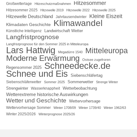
Hitzesommer
Großwetterlage
Hitzeschutzmaßnahmen
Hitzesommer 2025
Hitzewelle 2019
Hitzewelle 2022
Hitzewelle 2025
Kleine Eiszeit
Hitzewelle Deutschland
Jahrtausendwinter
Klimawandel
Klimadaten Geschichte
Landwirtschaft Wetter
Künstliche Intelligenz
Langfristprognose
Langfristprognose für den Sommer 2025 in Mitteleuropa
Lars Hattwig
Mitteleuropa
Megadürre 1540
Moderne Erwärmung
Ostsee zugefroren
Schneedecke.de
Regensommer 2025
Schnee und Eis
Siebenschläfertag
Sommerwetter
Siebenschläferwetter
Sommer 2025
Strenge Winter
Strengwinter
Wetterbeobachtung
Wasserknappheit
Wetterextreme historische Auswirkungen
Wetter und Geschichte
Wettervorhersage
Wettervorhersage Sommer
Winter 1708/09
Winter 1739/40
Winter 1962/63
Winter 2025/2026
Winterprognose 2025/26