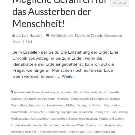
MAI 2025
das Aussterben der
Menschheit!
von
Lars Hattwig
|
Veröffentlicht in:
Blick in die Zukunft
,
Klimawandel
,
Natur
|
1
Beim Erstellen der Seite: Die Entstehung der Erde: Eine
Chronik von Anbeginn bis zum Ende , worin die
Klimahistorie der Erde eingebettet ist, kam ich auf die
Frage, wie lange wir Menschen noch auf dieser Erde
leben werden. In einer …
Weiter
Asteroidenkollision
,
Atomkrieg
,
Aussterben Menschheit
,
autarke KI
,
Biowaffen
,
Gamma-Ray Burst
,
geologische Prozesse
,
geopolitische Spannungen
,
globale
Gesundheit
,
Hungersnot
,
Impaktwinter
,
KI-Regulierung
,
KI-Risiken
,
Kipppunkte
,
Klimawandel
,
kosmische Strahlung
,
Kryogenium
,
Künstliche Intelligenz
,
Lars Hattwig
,
Medianzeitpunkt Aussterben Menschheit
,
Meteoriteneinschlag
,
Mögliche Gefahren
für das Aussterben der Menschheit!
,
nuklearer Winter
,
Ozonschicht
,
Pandemien
,
Planetary Defense
,
Ressourcenkonflikte
,
Schnee und Eis
,
Schneeball-Erde
,