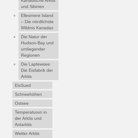
Kanadische Arktis
und Sibirien
Ellesmere Island
– Die nördlichste
Wildnis Kanadas
Die Natur der
Hudson-Bay und
umliegender
Regionen
Die Laptewsee:
Die Eisfabrik der
Arktis
EisSued
Schneehöhen
Ostsee
Temperaturen in
der Arktis und
Antarktis
Wetter Arktis