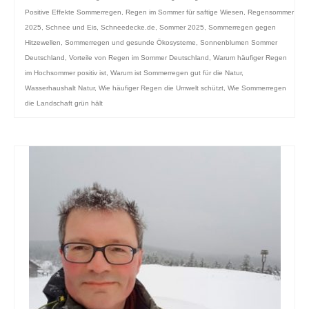
Positive Effekte Sommerregen
,
Regen im Sommer für saftige Wiesen
,
Regensommer
2025
,
Schnee und Eis
,
Schneedecke.de
,
Sommer 2025
,
Sommerregen gegen
Hitzewellen
,
Sommerregen und gesunde Ökosysteme
,
Sonnenblumen Sommer
Deutschland
,
Vorteile von Regen im Sommer Deutschland
,
Warum häufiger Regen
im Hochsommer positiv ist
,
Warum ist Sommerregen gut für die Natur
,
Wasserhaushalt Natur
,
Wie häufiger Regen die Umwelt schützt
,
Wie Sommerregen
die Landschaft grün hält