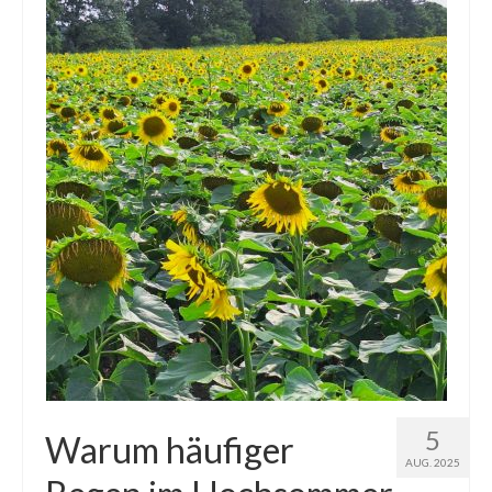
Die Kältepole der Nordhalbkugel: Kanadische
Arktis und Sibirien
Ellesmere Island – Die nördlichste Wildnis
Kanadas
Die Natur der Hudson-Bay und umliegender
Regionen
Die Laptewsee: Die Eisfabrik der Arktis
EisSued
Schneehöhen
Ostsee
Temperaturen in der Arktis und Antarktis
5
Warum häufiger
AUG. 2025
Wetter Arktis Antarktis