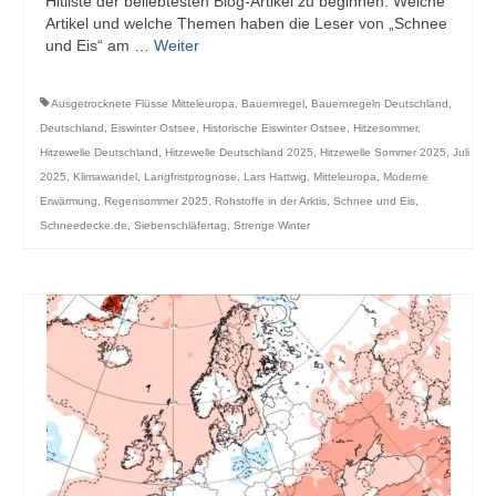
Hitliste der beliebtesten Blog-Artikel zu beginnen. Welche
Artikel und welche Themen haben die Leser von „Schnee
und Eis“ am …
Weiter
Ausgetrocknete Flüsse Mitteleuropa
,
Bauernregel
,
Bauernregeln Deutschland
,
Deutschland
,
Eiswinter Ostsee
,
Historische Eiswinter Ostsee
,
Hitzesommer
,
Hitzewelle Deutschland
,
Hitzewelle Deutschland 2025
,
Hitzewelle Sommer 2025
,
Juli
2025
,
Klimawandel
,
Langfristprognose
,
Lars Hattwig
,
Mitteleuropa
,
Moderne
Erwärmung
,
Regensommer 2025
,
Rohstoffe in der Arktis
,
Schnee und Eis
,
Schneedecke.de
,
Siebenschläfertag
,
Strenge Winter