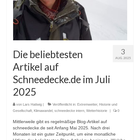
3
Die beliebtesten
AUG. 2025
Artikel auf
Schneedecke.de im Juli
2025
von
Lars Hattwig
|
Veröffentlicht in:
Extremwetter
,
Historie und
Gesellschaft
,
Klimawandel
,
schneedecke intern
,
Wetterhistorie
|
0
Mittlerweile gibt es regelmäßige Blog-Artikel auf
schneedecke.de seit Anfang Mai 2025. Nach drei
Monaten ist ein guter Zeitpunkt, um eine monatliche