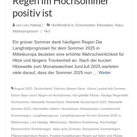
Regen im Hochsommer
Webcams
positiv ist
Wintersport
von
Lars Hattwig
|
Veröffentlicht in:
Extremwetter
,
Klimadaten
,
Natur
,
Winterdienst
Wetterprognosen
|
0
Ein grüner Sommer dank häufigem Regen Die
Glossar
Langfristprognosen für dem Sommer 2025 in
Mitteleuropa deuteten eine erhöhte Wahrscheinlichkeit für
Datenschutz
Hitze und längere Trockenheit an. Nach der kurzen
Hitzewelle zum Monatswechsel Juni/Juli 2025 warteten
Impressum
viele darauf, dass der Sommer 2025 nun …
Weiter
August 2025
,
Deutschland
,
Frisches Wasser Seen
,
Grüne Landschaft Sommer
,
Grüne Natur durch Regen im Hochsommer
,
Gut gefüllte Flüsse
,
Häufige Regenfälle
Hochsommer
,
Hitzewelle Deutschland
,
Hitzewelle Deutschland 2025
,
Hitzewelle
Sommer 2025
,
Hitzewellen mildern
,
Hochwasser
,
Klimawandel
,
Landwirtschaft
Sommerregen
,
Langfristprognose
,
Langfristprognose für den Sommer 2025 in
Mitteleuropa
,
Lars Hattwig
,
Mitteleuropa
,
Moderne Erwärmung
,
Nachhaltige
Wasserzufuhr Sommerregen
,
Natur grün Sommer
,
Ökosysteme Sommerregen
,
Pflanzenwachstum Regen
,
Positive Auswirkungen Regen auf Seen und Flüsse
,