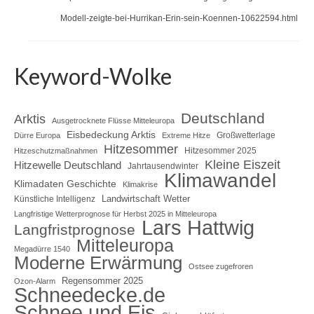
Modell-zeigte-bei-Hurrikan-Erin-sein-Koennen-10622594.html
Keyword-Wolke
Deutschland
Arktis
Ausgetrocknete Flüsse Mitteleuropa
Eisbedeckung Arktis
Großwetterlage
Dürre Europa
Extreme Hitze
Hitzesommer
Hitzesommer 2025
Hitzeschutzmaßnahmen
Kleine Eiszeit
Hitzewelle Deutschland
Jahrtausendwinter
Klimawandel
Klimadaten Geschichte
Klimakrise
Landwirtschaft Wetter
Künstliche Intelligenz
Langfristige Wetterprognose für Herbst 2025 in Mitteleuropa
Lars Hattwig
Langfristprognose
Mitteleuropa
Megadürre 1540
Moderne Erwärmung
Ostsee zugefroren
Regensommer 2025
Ozon-Alarm
Schneedecke.de
Schnee und Eis