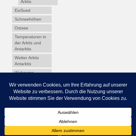
Arktis
EisSued
Schneehöhen
Ostsee
Temperaturen in
der Arktis und
Antarktis
Wetter Arktis
Antarktis
Webcams
Wintersport
Winterdienst
Glossar
Datenschutz
Impressum
© 2026 Schneedecke.de - WordPress Theme by
Kadence WP