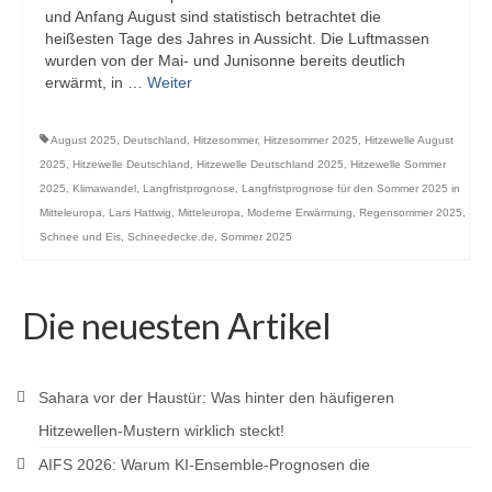
und Anfang August sind statistisch betrachtet die
heißesten Tage des Jahres in Aussicht. Die Luftmassen
wurden von der Mai- und Junisonne bereits deutlich
erwärmt, in …
Weiter
August 2025
,
Deutschland
,
Hitzesommer
,
Hitzesommer 2025
,
Hitzewelle August
2025
,
Hitzewelle Deutschland
,
Hitzewelle Deutschland 2025
,
Hitzewelle Sommer
2025
,
Klimawandel
,
Langfristprognose
,
Langfristprognose für den Sommer 2025 in
Mitteleuropa
,
Lars Hattwig
,
Mitteleuropa
,
Moderne Erwärmung
,
Regensommer 2025
,
Schnee und Eis
,
Schneedecke.de
,
Sommer 2025
Die neuesten Artikel
Sahara vor der Haustür: Was hinter den häufigeren
Hitzewellen-Mustern wirklich steckt!
AIFS 2026: Warum KI-Ensemble-Prognosen die