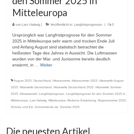
den Sommer 2025 in
Webcams
Mitteleuropa
Wintersport
von
Lars Hattwig
|
Veröffentlicht in:
Langfristprognosen
|
0
Winterdienst
Ursprünglich war Langfristprognose für den Sommer
2025 in Mitteleuropa sehr warm und trocken Ende Juli
Glossar
und Anfang August sind statistisch betrachtet die
heißesten Tage des Jahres in Aussicht. Die Luftmassen
Datenschutz
wurden von der Mai- und Junisonne bereits deutlich
erwärmt, in …
Weiter
Impressum
August 2025
,
Deutschland
,
Hitzesommer
,
Hitzesommer 2025
,
Hitzewelle August
2025
,
Hitzewelle Deutschland
,
Hitzewelle Deutschland 2025
,
Hitzewelle Sommer
2025
,
Klimawandel
,
Langfristprognose
,
Langfristprognose für den Sommer 2025 in
Mitteleuropa
,
Lars Hattwig
,
Mitteleuropa
,
Moderne Erwärmung
,
Regensommer 2025
,
Schnee und Eis
,
Schneedecke.de
,
Sommer 2025
Die neuesten Artikel