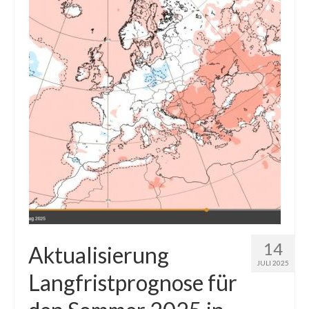
Die Kältepole der Nordhalbkugel: Kanadische
Arktis und Sibirien
Ellesmere Island – Die nördlichste Wildnis
Kanadas
Die Natur der Hudson-Bay und umliegender
Regionen
Die Laptewsee: Die Eisfabrik der Arktis
EisSued
Schneehöhen
Ostsee
14
Aktualisierung
JULI 2025
Temperaturen in der Arktis und Antarktis
Langfristprognose für
Wetter Arktis Antarktis