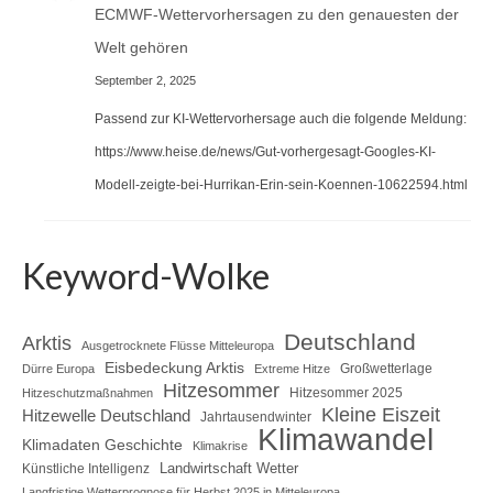
ECMWF-Wettervorhersagen zu den genauesten der
Welt gehören
September 2, 2025
Passend zur KI-Wettervorhersage auch die folgende Meldung:
https://www.heise.de/news/Gut-vorhergesagt-Googles-KI-
Modell-zeigte-bei-Hurrikan-Erin-sein-Koennen-10622594.html
Keyword-Wolke
Deutschland
Arktis
Ausgetrocknete Flüsse Mitteleuropa
Eisbedeckung Arktis
Großwetterlage
Dürre Europa
Extreme Hitze
Hitzesommer
Hitzesommer 2025
Hitzeschutzmaßnahmen
Kleine Eiszeit
Hitzewelle Deutschland
Jahrtausendwinter
Klimawandel
Klimadaten Geschichte
Klimakrise
Landwirtschaft Wetter
Künstliche Intelligenz
Langfristige Wetterprognose für Herbst 2025 in Mitteleuropa