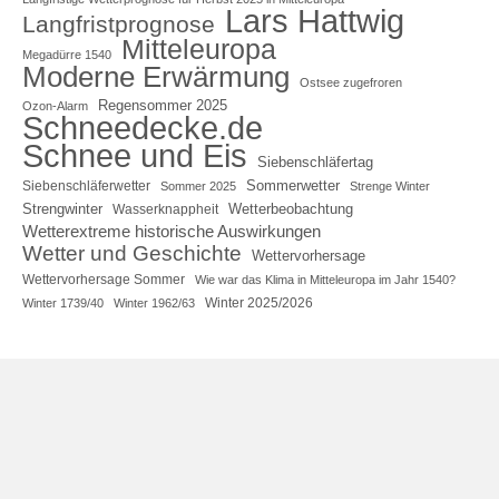
Lars Hattwig
Langfristprognose
Mitteleuropa
Megadürre 1540
Moderne Erwärmung
Ostsee zugefroren
Regensommer 2025
Ozon-Alarm
Schneedecke.de
Schnee und Eis
Siebenschläfertag
Sommerwetter
Siebenschläferwetter
Sommer 2025
Strenge Winter
Strengwinter
Wetterbeobachtung
Wasserknappheit
Wetterextreme historische Auswirkungen
Wetter und Geschichte
Wettervorhersage
Wettervorhersage Sommer
Wie war das Klima in Mitteleuropa im Jahr 1540?
Winter 2025/2026
Winter 1739/40
Winter 1962/63