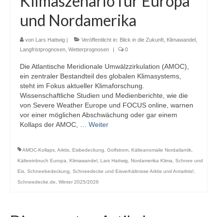
Klimaszenario für Europa
Webcams
und Nordamerika
Wintersport
von
Lars Hattwig
|
Veröffentlicht in:
Blick in die Zukunft
,
Klimawandel
,
Winterdienst
Langfristprognosen
,
Wetterprognosen
|
0
Die Atlantische Meridionale Umwälzzirkulation (AMOC),
Glossar
ein zentraler Bestandteil des globalen Klimasystems,
steht im Fokus aktueller Klimaforschung.
Datenschutz
Wissenschaftliche Studien und Medienberichte, wie die
von Severe Weather Europe und FOCUS online, warnen
Impressum
vor einer möglichen Abschwächung oder gar einem
Kollaps der AMOC, …
Weiter
AMOC-Kollaps
,
Arktis
,
Eisbedeckung
,
Golfstrom
,
Kälteanomalie Nordatlantik
,
Kälteeinbruch Europa
,
Klimawandel
,
Lars Hattwig
,
Nordamerika Klima
,
Schnee und
Eis
,
Schneebedeckung
,
Schneedecke und Eisverhältnisse Arktis und Antarktis!
,
Schneedecke.de
,
Winter 2025/2026