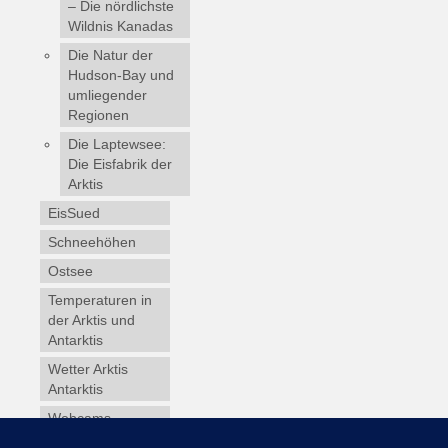
– Die nördlichste
Wildnis Kanadas
Die Natur der
Hudson-Bay und
umliegender
Regionen
Die Laptewsee:
Die Eisfabrik der
Arktis
EisSued
Schneehöhen
Ostsee
Temperaturen in
der Arktis und
Antarktis
Wetter Arktis
Antarktis
Webcams
Wintersport