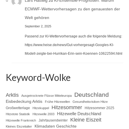
Lars Hattwig
zu
KI-Ensemble-Prognosen: Warum
ECMWF-Wettervorhersagen zu den genauesten der
Welt gehören
September 2, 2025
Passend zur KI-Wettervorhersage auch die folgende Meldung:
https://www.heise.de/news/Gut-vorhergesagt-Googles-KI-
Modell-zeigte-bei-Hurrikan-Erin-sein-Koennen-10622594.html
Keyword-Wolke
Deutschland
Arktis
Ausgetrocknete Flüsse Mitteleuropa
Eisbedeckung Arktis
Frühe Hitzewellen
Gesundheitsrisiken Hitze
Hitzesommer
Großwetterlage
Hitzesommer 2025
Hitzekuppel
Hitzewelle Deutschland
Hitzetote Statistik
Hitzewelle 2003
Kleine Eiszeit
Jahrtausendwinter
Hitzewelle Frankreich
Klimadaten Geschichte
Kleines Eiszeitalter